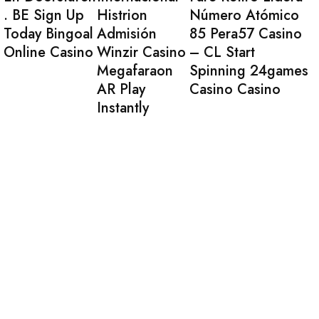
. BE Sign Up
Histrion
Número Atómico
Today Bingoal
Admisión
85 Pera57 Casino
Online Casino
Winzir Casino
– CL Start
Megafaraon
Spinning 24games
AR Play
Casino Casino
Instantly
Aarnede Creations Private Limited
Aarnede Creations delivers stylish, high-quality
accessories, blending craftsmanship and innovation for a
global audience.