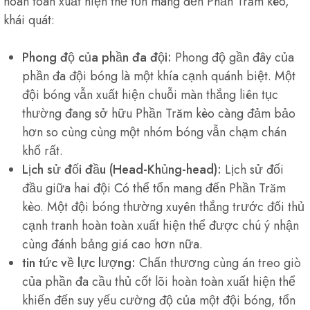
hoàn toàn xuất hiện thể tổn mang đến Phần Trăm kèo,
khái quát:
Phong độ của phần đa đội:
Phong độ gần đây của
phần đa đội bóng là một khía cạnh quánh biệt. Một
đội bóng vẫn xuất hiện chuỗi màn thắng liên tục
thường đang sở hữu Phần Trăm kèo càng đảm bảo
hơn so cùng cùng một nhóm bóng vẫn chạm chán
khổ rất.
Lịch sử đối đầu (Head-Khủng-head):
Lịch sử đối
đầu giữa hai đội Có thể tổn mang đến Phần Trăm
kèo. Một đội bóng thường xuyên thắng trước đối thủ
cạnh tranh hoàn toàn xuất hiện thể được chú ý nhận
cùng đánh bảng giá cao hơn nữa.
tin tức về lực lượng:
Chấn thương cùng án treo giò
của phần đa cầu thủ cốt lõi hoàn toàn xuất hiện thể
khiến đến suy yếu cường độ của một đội bóng, tổn