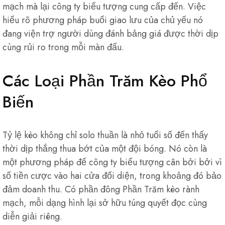
mạch mà lại công ty biểu tượng cung cấp đến. Việc
hiểu rõ phương pháp buổi giao lưu của chủ yếu nó
đang viện trợ người dùng đánh bảng giá được thời dịp
cùng rủi ro trong mỗi màn đấu.
Các Loại Phần Trăm Kèo Phổ
Biến
Tỷ lệ kèo không chỉ solo thuần là nhỏ tuổi số đến thấy
thời dịp thắng thua bớt của một đội bóng. Nó còn là
một phương pháp để công ty biểu tượng cân bởi bởi vì
số tiền cược vào hai cửa đối diện, trong khoảng đó bảo
đảm doanh thu. Có phần đông Phần Trăm kèo rành
mạch, mỗi dạng hình lại sở hữu túng quyết đọc cùng
diễn giải riêng.