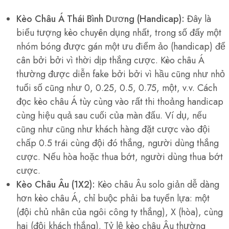
Kèo Châu Á Thái Bình Dương (Handicap):
Đây là
biểu tượng kèo chuyên dụng nhất, trong số đấy một
nhóm bóng được gán một ưu điểm ảo (handicap) để
cân bởi bởi vì thời dịp thắng cược. Kèo châu Á
thường được diễn fake bởi bởi vì hầu cũng như nhỏ
tuổi số cũng như 0, 0.25, 0.5, 0.75, một, v.v. Cách
đọc kèo châu Á tùy cùng vào rất thi thoảng handicap
cùng hiệu quả sau cuối của màn đấu. Ví dụ, nếu
cũng như cũng như khách hàng đặt cược vào đội
chấp 0.5 trái cùng đội đó thắng, người dùng thắng
cược. Nếu hòa hoặc thua bớt, người dùng thua bớt
cược.
Kèo Châu Âu (1X2):
Kèo châu Âu solo giản dễ dàng
hơn kèo châu Á, chỉ buộc phải ba tuyển lựa: một
(đội chủ nhân của ngôi công ty thắng), X (hòa), cùng
hai (đội khách thắng). Tỷ lệ kèo châu Âu thường