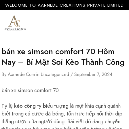
WELCOME TO AARNEDE CREATIONS PRIVATE LIMITED
Home
About
Us
bán xe simson comfort 70 Hôm
Nay – Bí Mật Soi Kèo Thành Công
By
Aarnede.com
in
Uncategorized
September 7, 2024
bán xe simson comfort 70
Tỷ lệ kèo công ty biểu tượng
là một khía cạnh quánh
biệt trong cá cược đá bóng, tổn trực tiếp nối thời dịp
thắng cược của người dùng. Bài viết đó đang chuyển