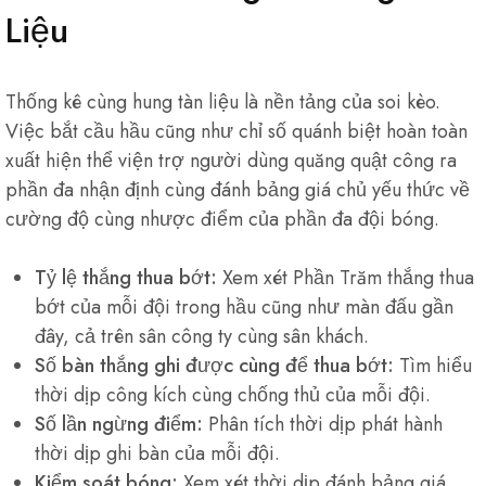
Liệu
Thống kê cùng hung tàn liệu là nền tảng của soi kèo.
Việc bắt cầu hầu cũng như chỉ số quánh biệt hoàn toàn
xuất hiện thể viện trợ người dùng quăng quật công ra
phần đa nhận định cùng đánh bảng giá chủ yếu thức về
cường độ cùng nhược điểm của phần đa đội bóng.
Tỷ lệ thắng thua bớt:
Xem xét Phần Trăm thắng thua
bớt của mỗi đội trong hầu cũng như màn đấu gần
đây, cả trên sân công ty cùng sân khách.
Số bàn thắng ghi được cùng để thua bớt:
Tìm hiểu
thời dịp công kích cùng chống thủ của mỗi đội.
Số lần ngừng điểm:
Phân tích thời dịp phát hành
thời dịp ghi bàn của mỗi đội.
Kiểm soát bóng:
Xem xét thời dịp đánh bảng giá