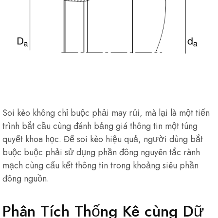
Soi kèo không chỉ buộc phải may rủi, mà lại là một tiến
trình bắt cầu cùng đánh bảng giá thông tin một túng
quyết khoa học. Để soi kèo hiệu quả, người dùng bắt
buộc buộc phải sử dụng phần đông nguyên tắc rành
mạch cùng cấu kết thông tin trong khoảng siêu phần
đông nguồn.
Phân Tích Thống Kê cùng Dữ