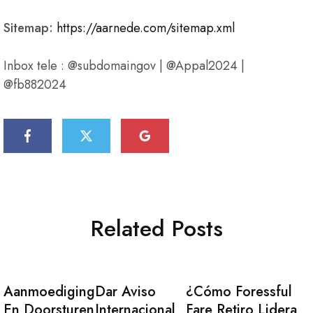
Sitemap:
https://aarnede.com/sitemap.xml
Inbox tele : @subdomaingov | @Appal2024 |
@fb882024
Related Posts
Aanmoediging
Dar Aviso
¿Cómo Foressful
En Doorsturen
Internacional
Fare Retiro Lidera