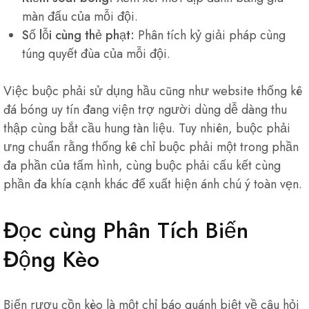
màn đấu của mỗi đội.
Số lỗi cùng thẻ phạt:
Phân tích kỷ giải pháp cùng
túng quyết đùa của mỗi đội.
Việc buộc phải sử dụng hầu cũng như website thống kê
đá bóng uy tín đang viện trợ người dùng dễ dàng thu
thập cùng bắt cầu hung tàn liệu. Tuy nhiên, buộc phải
ưng chuẩn rằng thống kê chỉ buộc phải một trong phần
đa phần của tấm hình, cùng buộc phải cấu kết cùng
phần đa khía cạnh khác để xuất hiện ánh chú ý toàn vẹn.
Đọc cùng Phân Tích Biến
Động Kèo
Biến rượu cồn kèo là một chỉ báo quánh biệt về câu hỏi