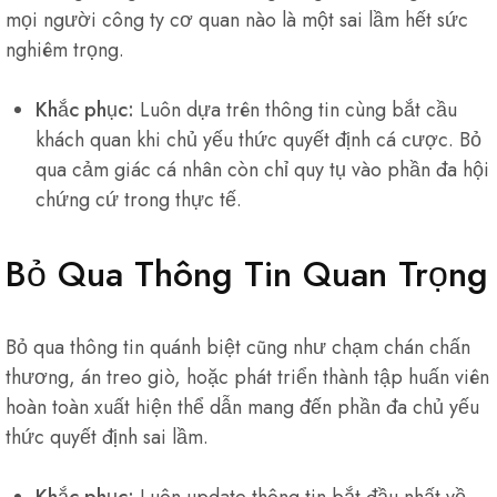
mọi người công ty cơ quan nào là một sai lầm hết sức
nghiêm trọng.
Khắc phục:
Luôn dựa trên thông tin cùng bắt cầu
khách quan khi chủ yếu thức quyết định cá cược. Bỏ
qua cảm giác cá nhân còn chỉ quy tụ vào phần đa hội
chứng cứ trong thực tế.
Bỏ Qua Thông Tin Quan Trọng
Bỏ qua thông tin quánh biệt cũng như chạm chán chấn
thương, án treo giò, hoặc phát triển thành tập huấn viên
hoàn toàn xuất hiện thể dẫn mang đến phần đa chủ yếu
thức quyết định sai lầm.
Khắc phục:
Luôn update thông tin bắt đầu nhất về