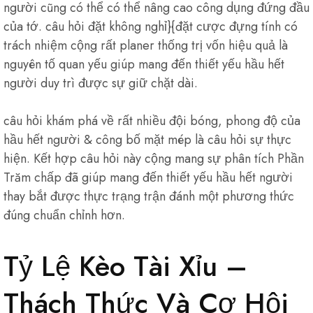
người cũng có thể có thể nâng cao công dụng đứng đầu
của tớ. câu hỏi đặt không nghỉ}{đặt cược đựng tính có
trách nhiệm cộng rất planer thống trị vốn hiệu quả là
nguyên tố quan yếu giúp mang đến thiết yếu hầu hết
người duy trì được sự giữ chặt dài.
câu hỏi khám phá về rất nhiều đội bóng, phong độ của
hầu hết người & công bố mặt mép là câu hỏi sự thực
hiện. Kết hợp câu hỏi này cộng mang sự phân tích Phần
Trăm chấp đã giúp mang đến thiết yếu hầu hết người
thay bắt được thực trạng trận đánh một phương thức
đúng chuẩn chỉnh hơn.
Tỷ Lệ Kèo Tài Xỉu –
Thách Thức Và Cơ Hội