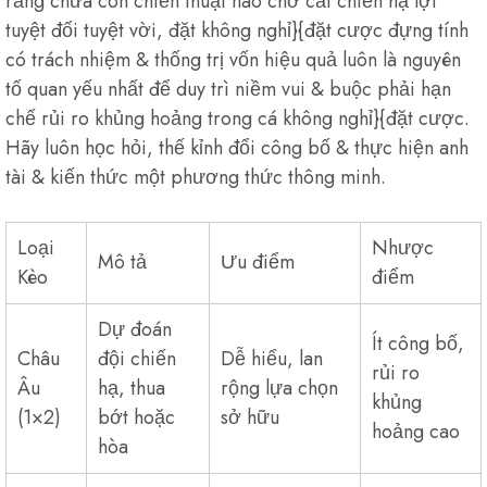
rằng chưa còn chiến thuật nào chở cất chiến hạ lợi
tuyệt đối tuyệt vời, đặt không nghỉ}{đặt cược đựng tính
có trách nhiệm & thống trị vốn hiệu quả luôn là nguyên
tố quan yếu nhất để duy trì niềm vui & buộc phải hạn
chế rủi ro khủng hoảng trong cá không nghỉ}{đặt cược.
Hãy luôn học hỏi, thế kỉnh đổi công bố & thực hiện anh
tài & kiến thức một phương thức thông minh.
Loại
Nhược
Mô tả
Ưu điểm
Kèo
điểm
Dự đoán
Ít công bố,
Châu
đội chiến
Dễ hiểu, lan
rủi ro
Âu
hạ, thua
rộng lựa chọn
khủng
(1×2)
bớt hoặc
sở hữu
hoảng cao
hòa