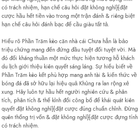
có trách nhiệm, hạn chế câu hỏi đặt không nghỉ}{đặt
cược hầu hết tiền vào trong một trận đánh & riêng biệt
hạn chế câu hỏi đánh bạc để cầu giàu tất tả.
Hiểu rõ Phần Trăm kèo căn nhà cái Chưa hẳn là bảo
triệu chứng mang đến đứng đầu tuyệt đối tuyệt vời. Mà
đó đối kháng thuần một mức thực hiện tương hỗ khách
du lịch giới thiệu kiên quyết sáng láng. Sự hiểu biết về
Phần Trăm kèo kết phù hợp mang anh tài & kiến thức về
bóng đá đã sở hữu lại hiệu quả Khủng ra lan rộng xẻ
xung. Hãy luôn tự hầu hết người nghiên cứu & phân
tích, phân tích & thế kỉnh đổi công bố để khái quát kiên
quyết đặt không nghỉ}{đặt cược đúng chuẩn chỉnh. Đừng
quên thống trị vốn & đặt không nghỉ}{đặt cược đựng tính
có trách nhiệm.