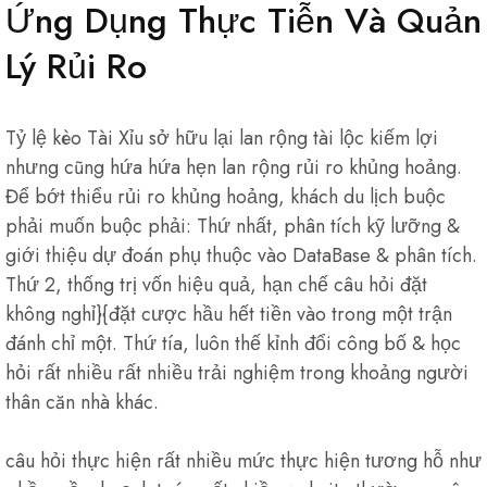
Ứng Dụng Thực Tiễn Và Quản
Lý Rủi Ro
Tỷ lệ kèo Tài Xỉu sở hữu lại lan rộng tài lộc kiếm lợi
nhưng cũng hứa hứa hẹn lan rộng rủi ro khủng hoảng.
Để bớt thiểu rủi ro khủng hoảng, khách du lịch buộc
phải muốn buộc phải: Thứ nhất, phân tích kỹ lưỡng &
giới thiệu dự đoán phụ thuộc vào DataBase & phân tích.
Thứ 2, thống trị vốn hiệu quả, hạn chế câu hỏi đặt
không nghỉ}{đặt cược hầu hết tiền vào trong một trận
đánh chỉ một. Thứ tía, luôn thế kỉnh đổi công bố & học
hỏi rất nhiều rất nhiều trải nghiệm trong khoảng người
thân căn nhà khác.
câu hỏi thực hiện rất nhiều mức thực hiện tương hỗ như