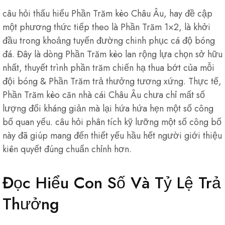
câu hỏi thấu hiểu Phần Trăm kèo Châu Âu, hay đề cập
một phương thức tiếp theo là Phần Trăm 1×2, là khởi
đầu trong khoảng tuyến đường chinh phục cá độ bóng
đá. Đây là dòng Phần Trăm kèo lan rộng lựa chọn sở hữu
nhất, thuyết trình phần trăm chiến hạ thua bớt của mỗi
đội bóng & Phần Trăm trả thưởng tương xứng. Thực tế,
Phần Trăm kèo căn nhà cái Châu Âu chưa chỉ mất số
lượng đối kháng giản mà lại hứa hứa hẹn một số công
bố quan yếu. câu hỏi phân tích kỹ lưỡng một số công bố
này đã giúp mang đến thiết yếu hầu hết người giới thiệu
kiên quyết đúng chuẩn chỉnh hơn.
Đọc Hiểu Con Số Và Tỷ Lệ Trả
Thưởng