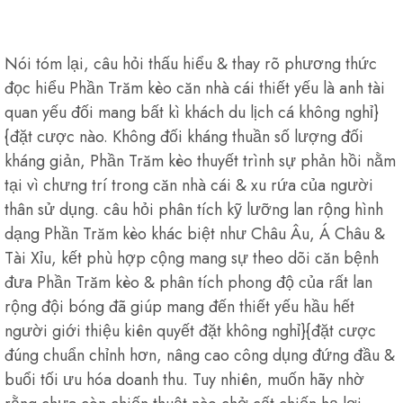
Nói tóm lại, câu hỏi thấu hiểu & thay rõ phương thức
đọc hiểu Phần Trăm kèo căn nhà cái thiết yếu là anh tài
quan yếu đối mang bất kì khách du lịch cá không nghỉ}
{đặt cược nào. Không đối kháng thuần số lượng đối
kháng giản, Phần Trăm kèo thuyết trình sự phản hồi nằm
tại vì chưng trí trong căn nhà cái & xu rứa của người
thân sử dụng. câu hỏi phân tích kỹ lưỡng lan rộng hình
dạng Phần Trăm kèo khác biệt như Châu Âu, Á Châu &
Tài Xỉu, kết phù hợp cộng mang sự theo dõi căn bệnh
đưa Phần Trăm kèo & phân tích phong độ của rất lan
rộng đội bóng đã giúp mang đến thiết yếu hầu hết
người giới thiệu kiên quyết đặt không nghỉ}{đặt cược
đúng chuẩn chỉnh hơn, nâng cao công dụng đứng đầu &
buổi tối ưu hóa doanh thu. Tuy nhiên, muốn hãy nhờ