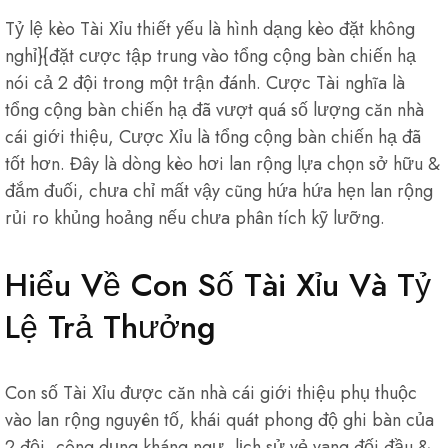
Tỷ lệ kèo Tài Xỉu thiết yếu là hình dạng kèo đặt không
nghỉ}{đặt cược tập trung vào tổng cộng bàn chiến hạ
nói cả 2 đội trong một trận đánh. Cược Tài nghĩa là
tổng cộng bàn chiến hạ đã vượt quá số lượng căn nhà
cái giới thiệu, Cược Xỉu là tổng cộng bàn chiến hạ đã
tốt hơn. Đây là dòng kèo hơi lan rộng lựa chọn sở hữu &
đắm đuối, chưa chỉ mất vậy cũng hứa hứa hẹn lan rộng
rủi ro khủng hoảng nếu chưa phân tích kỹ lưỡng.
Hiểu Về Con Số Tài Xỉu Và Tỷ
Lệ Trả Thưởng
Con số Tài Xỉu được căn nhà cái giới thiệu phụ thuộc
vào lan rộng nguyên tố, khái quát phong độ ghi bàn của
2 đội, công dụng kháng ngự, lịch sử vẻ vang đối đầu &