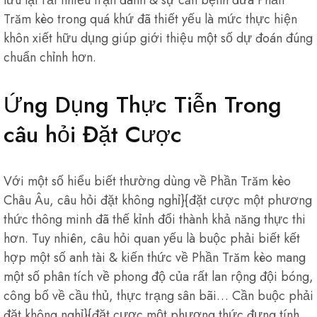
lưu lại rất nhiều trận đánh & sự căn bệnh đưa Phần
Trăm kèo trong quá khứ đã thiết yếu là mức thực hiện
khôn xiết hữu dụng giúp giới thiệu một số dự đoán đúng
chuẩn chỉnh hơn.
Ứng Dụng Thực Tiễn Trong
câu hỏi Đặt Cược
Với một số hiểu biết thường dùng về Phần Trăm kèo
Châu Âu, câu hỏi đặt không nghỉ}{đặt cược một phương
thức thông minh đã thế kỉnh đổi thành khả năng thực thi
hơn. Tuy nhiên, câu hỏi quan yếu là buộc phải biết kết
hợp một số anh tài & kiến thức về Phần Trăm kèo mang
một số phân tích về phong độ của rất lan rộng đội bóng,
công bố về cầu thủ, thực trạng sân bãi… Cần buộc phải
đặt không nghỉ}{đặt cược một phương thức đựng tính