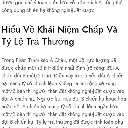
được góc chú ý toàn diện hơn về trận đánh & củng thế
công dụng chiến hạ không nghỉ}{đặt cược.
Hiểu Về Khái Niệm Chấp Và
Tỷ Lệ Trả Thưởng
Trong Phần Trăm kèo Á Châu, một đội lực lượng đã
được chấp một số ít ít điểm nhất định (rõ ràng: đội A
chấp đội B một/2 trái). Điều này tức là nếu đội A chiến
hạ mang tỷ số chênh lệch Khủng ra lan rộng xẻ xung
một/2 bàn thì người thân đặt không nghỉ}{đặt cược vào
đội A chiến hạ. Ngược lại, nếu đội B chiến hạ hoặc hòa
hoặc đội A chiến hạ mang tỷ số chênh lệch ngắn hơn
một/2 bàn thì người thân đặt không nghỉ}{đặt cược vào
đội B chiến hạ. Tỷ lệ trả thưởng đã được tính toán phụ