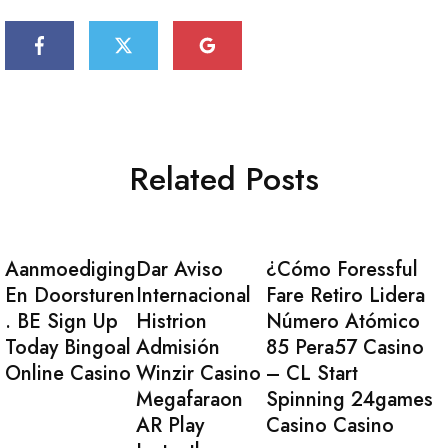
Related Posts
Aanmoediging
Dar Aviso
¿Cómo Foressful
En Doorsturen
Internacional
Fare Retiro Lidera
. BE Sign Up
Histrion
Número Atómico
Today Bingoal
Admisión
85 Pera57 Casino
Online Casino
Winzir Casino
– CL Start
Megafaraon
Spinning 24games
AR Play
Casino Casino