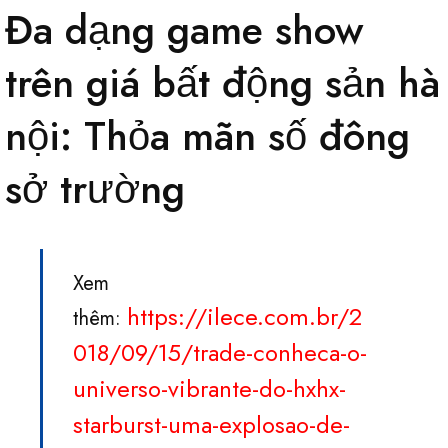
Đa dạng game show
trên giá bất động sản hà
nội: Thỏa mãn số đông
sở trường
Xem
https://ilece.com.br/2
thêm:
018/09/15/trade-conheca-o-
universo-vibrante-do-hxhx-
starburst-uma-explosao-de-