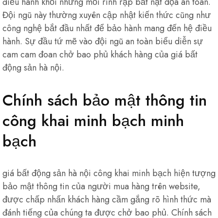
điều hành khỏi những mối rình rập bắt nạt dọa an toàn.
Đội ngũ này thường xuyên cập nhật kiến thức cũng như
công nghệ bắt đầu nhất để bảo hành mang đến hệ điều
hành. Sự đầu tứ mẽ vào đội ngũ an toàn biểu diễn sự
cam cam đoan chở bao phủ khách hàng của giá bất
động sản hà nội.
Chính sách bảo mật thông tin
công khai minh bạch minh
bạch
giá bất động sản hà nội công khai minh bạch hiện tượng
bảo mật thông tin của người mua hàng trên website,
được chấp nhấn khách hàng cầm gắng rõ hình thức mà
đánh tiếng của chúng ta được chở bao phủ. Chính sách