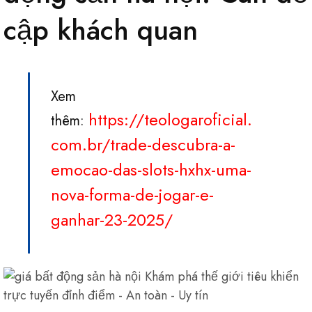
cập khách quan
Xem
https://teologaroficial.
thêm:
com.br/trade-descubra-a-
emocao-das-slots-hxhx-uma-
nova-forma-de-jogar-e-
ganhar-23-2025/