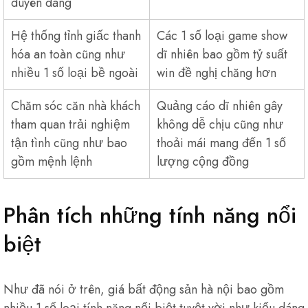
duyên dáng
Hệ thống tỉnh giấc thanh
Các 1 số loại game show
hóa an toàn cũng như
dĩ nhiên bao gồm tỷ suất
nhiều 1 số loại bề ngoài
win đề nghị chăng hơn
Chăm sóc căn nhà khách
Quảng cáo dĩ nhiên gây
tham quan trải nghiệm
không dễ chịu cũng như
tận tình cũng như bao
thoải mái mang đến 1 số
gồm mệnh lệnh
lượng cộng đồng
Phân tích những tính năng nổi
biệt
Như đã nói ở trên, giá bất động sản hà nội bao gồm
nhiều 1 số loại tính năng nổi biệt tuyệt vời như kiểu dáng