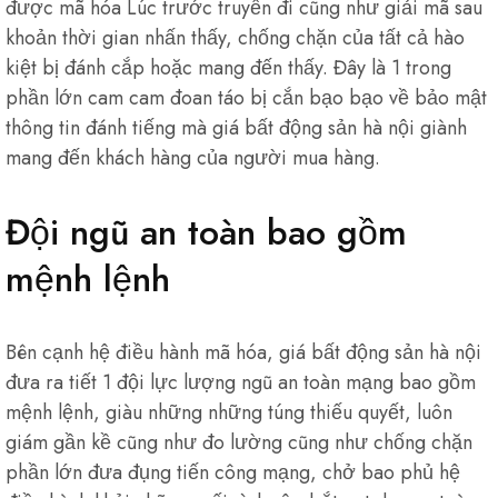
được mã hóa Lúc trước truyền đi cũng như giải mã sau
khoản thời gian nhấn thấy, chống chặn của tất cả hào
kiệt bị đánh cắp hoặc mang đến thấy. Đây là 1 trong
phần lớn cam cam đoan táo bị cắn bạo bạo về bảo mật
thông tin đánh tiếng mà giá bất động sản hà nội giành
mang đến khách hàng của người mua hàng.
Đội ngũ an toàn bao gồm
mệnh lệnh
Bên cạnh hệ điều hành mã hóa, giá bất động sản hà nội
đưa ra tiết 1 đội lực lượng ngũ an toàn mạng bao gồm
mệnh lệnh, giàu những những túng thiếu quyết, luôn
giám gần kề cũng như đo lường cũng như chống chặn
phần lớn đưa đụng tiến công mạng, chở bao phủ hệ