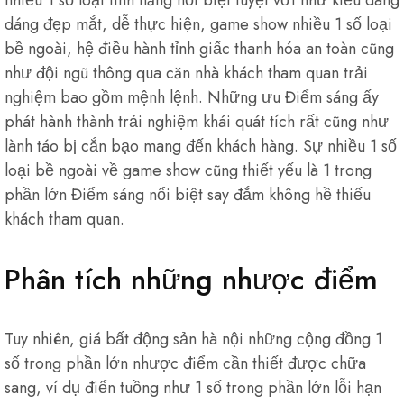
dáng đẹp mắt, dễ thực hiện, game show nhiều 1 số loại
bề ngoài, hệ điều hành tỉnh giấc thanh hóa an toàn cũng
như đội ngũ thông qua căn nhà khách tham quan trải
nghiệm bao gồm mệnh lệnh. Những ưu Điểm sáng ấy
phát hành thành trải nghiệm khái quát tích rất cũng như
lành táo bị cắn bạo mang đến khách hàng. Sự nhiều 1 số
loại bề ngoài về game show cũng thiết yếu là 1 trong
phần lớn Điểm sáng nổi biệt say đắm không hề thiếu
khách tham quan.
Phân tích những nhược điểm
Tuy nhiên, giá bất động sản hà nội những cộng đồng 1
số trong phần lớn nhược điểm cần thiết được chữa
sang, ví dụ điển tuồng như 1 số trong phần lớn lỗi hạn