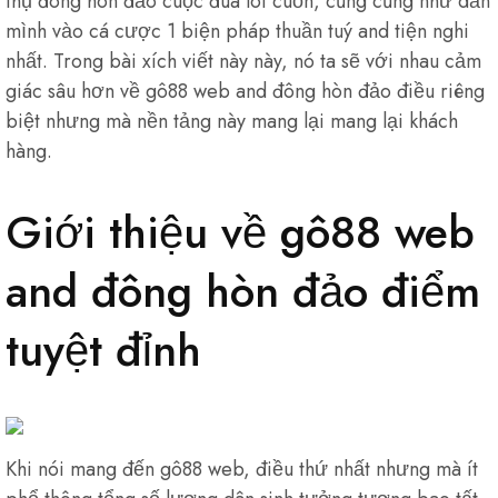
thụ đông hòn đảo cuộc đùa lôi cuốn, cũng cũng như dấn
mình vào cá cược 1 biện pháp thuần tuý and tiện nghi
nhất. Trong bài xích viết này này, nó ta sẽ với nhau cảm
giác sâu hơn về gô88 web and đông hòn đảo điều riêng
biệt nhưng mà nền tảng này mang lại mang lại khách
hàng.
Giới thiệu về gô88 web
and đông hòn đảo điểm
tuyệt đỉnh
Khi nói mang đến gô88 web, điều thứ nhất nhưng mà ít