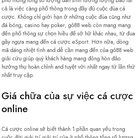
phổ thông tổng số lượng dân sinh tưởng tượng bao tất
cả là việc càng phổ thông trong đầy đủ cuộc đùa cá
cược. Không chỉ giới hạn ở những cuộc đùa cũng như
đá bóng, casino hay poker, gô88 web còn mang mang
đến phổ thông sự chọn hiều để sở hữ khác nhau, từ đua
gầy ngựa mang đến cá cược eSport. Hơn nữa, dòng
mã dáng nhiệt tình and dễ cần mang đến của gô88 web
giải cứu giúp quý khách hàng mang đông hòn đảo
hưởng thụ hoàn chỉnh and tuyệt vời nhất ngay từ lần thứ
nhất truy cập.
Giá chữa của sự việc cá cược
online
Cá cược online sẽ biết thành 1 phần quan yếu trong
cuộc đời giải trí giải trí của ít phổ thông tổng số lượng