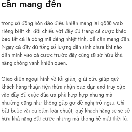
cần mang đến
trong số đông hòn đảo điều khiến mang lại gô88 web
riêng biệt khi đối chiếu với đầy đủ trang cá cược khác
bao tất cả là dòng mã dáng nhiệt tình, dễ cần mang đến.
Ngay cả đầy đủ tổng số lượng dân sinh chưa khi nào
dấn mình vào cá cược trước đây cũng sẽ sở hữu khả
năng chóng vánh khiến quen.
Giao diện ngoại hình về tối giản, giải cứu giúp quý
khách hàng thuận tiện thừa nhận bạo dạn and truy cập
vào đầy đủ cuộc đùa ưa phù hợp hợp nhưng mà
nhường cũng như không gặp gỡ đề nghị trở ngại. Chỉ
bắt buộc vài cú bấm loài chuột, quý khách hàng sẽ sẽ sở
hữu khả năng đặt cược nhưng mà không hề mất thời kì.