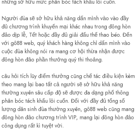
những sở hữu mức phân bóc tách khấu lôi cuốn.
Người đùa sẽ sở hữu khả năng dấn mình vào vào đầy
đủ chương trình khuyến mại khác nhau trong đông hòn
đảo dịp lễ, Tết hoặc đầy đủ giải đấu thể thao béo. Đến
với gô88 web, quý khách hàng không chỉ dấn mình vào
cuộc đùa không nói ra mang cơ hội thừa nhận được
đông hòn đảo phần thưởng quý thi thoảng.
câu hỏi tích lũy điểm thưởng cũng chế tác điều kiện kèm
theo mang lại bao tất cả người sẽ sở hữu khả năng
thường xuyên sâu cấp độ sẽ được đa dạng phổ thông
phân bóc tách khấu lôi cuốn. Đối với đầy đủ tổng số
lượng dân sinh đùa thường xuyên, gô88 web cũng mang
đông hòn đảo chương trình VIP, mang lại đông hòn đảo
công dụng rất kì tuyệt vời.