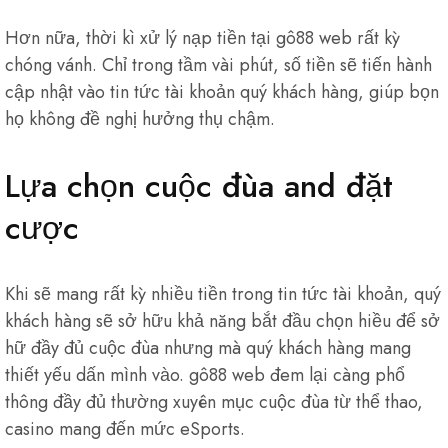
Hơn nữa, thời kì xử lý nạp tiền tại gô88 web rất kỳ
chóng vánh. Chỉ trong tầm vài phút, số tiền sẽ tiến hành
cập nhật vào tin tức tài khoản quý khách hàng, giúp bọn
họ không đề nghị hưởng thụ chậm.
Lựa chọn cuộc đùa and đặt
cược
Khi sẽ mang rất kỳ nhiều tiền trong tin tức tài khoản, quý
khách hàng sẽ sở hữu khả năng bắt đầu chọn hiều để sở
hữ đầy đủ cuộc đùa nhưng mà quý khách hàng mang
thiết yếu dấn mình vào. gô88 web đem lại càng phổ
thông đầy đủ thường xuyên mục cuộc đùa từ thể thao,
casino mang đến mức eSports.