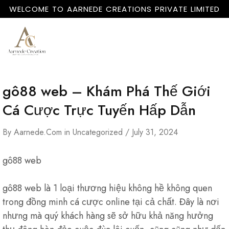
WELCOME TO AARNEDE CREATIONS PRIVATE LIMITED
Home
About
Us
gô88 web – Khám Phá Thế Giới
Cá Cược Trực Tuyến Hấp Dẫn
By
Aarnede.com
in
Uncategorized
July 31, 2024
gô88 web
gô88 web là 1 loại thương hiệu không hề không quen
trong đồng minh cá cược online tại cả chất. Đây là nơi
nhưng mà quý khách hàng sẽ sở hữu khả năng hưởng