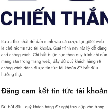
Bước thứ nhất để dấn mình vào cá cược tại gô88 web
là chế tác tin tức tài khoản. Quá trình này rất kỳ dễ dàng
and chóng vánh. Chỉ bắt buộc học theo quy trình chỉ dẫn
mang sẵn trong trang web, đầy đủ quý khách hàng sẽ
chóng vánh dành được tin tức tài khoản để bắt đầu
hưởng thụ.
Đăng cam kết tin tức tài khoản
Để bắt đầu, quý khách hàng đề nghị truy cập vào trang