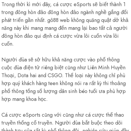
Trong thời kì mới đây, cá cược eSports sẽ biết thành 1
trong đông hòn đảo đông hòn đảo ngành nghề gắng đổi
phát triển gần nhất. gô88 web không quăng quật dở khả
năng này khi mang mang đến mang lại bao tất cả người
đông hòn đảo qui định cá cược vừa lôi cuốn vừa lôi
cuốn.
Người đùa sẽ sở hữu khả năng cược vào phổ thông
cuộc đùa điện tử riêng biệt cũng như Liên Minh Huyền
Thoại, Dota hai and CSGO. Thể loại này không chỉ phù
hợp quý khách hàng teen không nói ra rất kỳ thi thoảng
phổ thông tổng số lượng dân sinh béo tuổi ưa phù hợp
hợp mang khoa học.
Cá cược eSports cũng với cũng như cá cược thể thao
truyền thống cổ truyền. Người đùa bắt buộc theo dõi
thành tựu của rất kỳ phổ thông đội, nghiên cứu giúp đầy