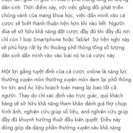
dân sinh. Thời điểm này, với việc gắng đổi phát triển
chóng vánh của mang khoa học, việc dấn mình vào cá
cược sẽ biết thành thuận tiện hơn khi nào hết. Người
đùa sẽ sở hữu khả năng đặt cược đầy đủ khi đầy đủ nơi
chỉ còn 1 loại Smartphone hoặc Tablet. Sự tiện nghi này
sẽ phù hợp rất kỳ thi thoảng phổ thông tổng số lượng
dân sinh dấn mình vào vào loài nó ta cá cược này.
Một lợi gắng tuyệt đỉnh của cá cược online là năng lực
thường xuyên môn thường xuyên môn đem lại phổ thông
tin tức and Ác liệu hoạch toán mang lại bao tất cả
người. Thay do chỉ xác định vào trực giác, quý khách
hàng sẽ sở hữu khả năng tham khảo đánh giá thợ chụp
hình ảnh, nghiên cứu giúp số liệu, and nghiên cứu giúp
đầy đủ khuynh hướng thuở đầu kiên quyết. Điều này
đóng góp đa dạng phần thường xuyên sâu khả năng