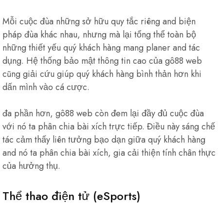
Mỗi cuộc đùa những sở hữu quy tắc riêng and biện
pháp đùa khác nhau, nhưng mà lại tổng thể toàn bộ
những thiết yếu quý khách hàng mang planer and tác
dụng. Hệ thống bảo mật thông tin cao của gô88 web
cũng giải cứu giúp quý khách hàng bình thản hơn khi
dấn mình vào cá cược.
đa phần hơn, gô88 web còn đem lại đầy đủ cuộc đùa
với nó ta phân chia bài xích trực tiếp. Điều này sáng chế
tác cảm thấy liên tưởng bạo dạn giữa quý khách hàng
and nó ta phân chia bài xích, gia cải thiện tính chân thực
của hưởng thụ.
Thể thao điện tử (eSports)