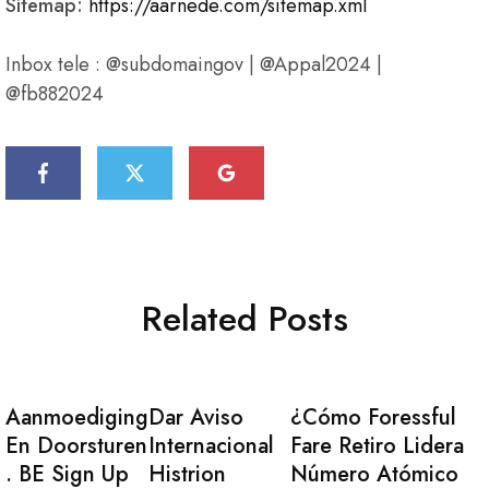
Sitemap:
https://aarnede.com/sitemap.xml
Inbox tele : @subdomaingov | @Appal2024 |
@fb882024
Related Posts
Aanmoediging
Dar Aviso
¿Cómo Foressful
En Doorsturen
Internacional
Fare Retiro Lidera
. BE Sign Up
Histrion
Número Atómico