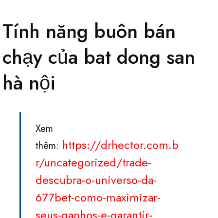
Tính năng buôn bán
chạy của bat dong san
hà nội
Xem
https://drhector.com.b
thêm:
r/uncategorized/trade-
descubra-o-universo-da-
677bet-como-maximizar-
seus-ganhos-e-garantir-