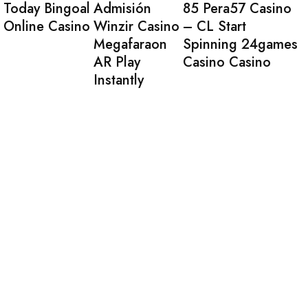
Today Bingoal
Admisión
85 Pera57 Casino
Online Casino
Winzir Casino
– CL Start
Megafaraon
Spinning 24games
AR Play
Casino Casino
Instantly
Aarnede Creations Private Limited
Aarnede Creations delivers stylish, high-quality
accessories, blending craftsmanship and innovation for a
global audience.