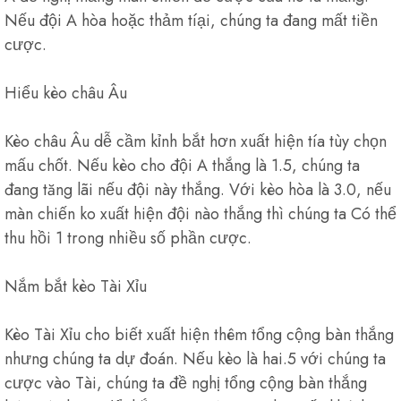
Nếu đội A hòa hoặc thảm tíại, chúng ta đang mất tiền
cược.
Hiểu kèo châu Âu
Kèo châu Âu dễ cầm kỉnh bắt hơn xuất hiện tía tùy chọn
mấu chốt. Nếu kèo cho đội A thắng là 1.5, chúng ta
đang tăng lãi nếu đội này thắng. Với kèo hòa là 3.0, nếu
màn chiến ko xuất hiện đội nào thắng thì chúng ta Có thể
thu hồi 1 trong nhiều số phần cược.
Nắm bắt kèo Tài Xỉu
Kèo Tài Xỉu cho biết xuất hiện thêm tổng cộng bàn thắng
nhưng chúng ta dự đoán. Nếu kèo là hai.5 với chúng ta
cược vào Tài, chúng ta đề nghị tổng cộng bàn thắng