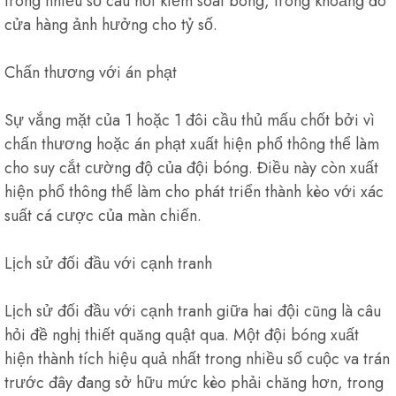
trong nhiều số câu hỏi kiểm soát bóng, trong khoảng đó
cửa hàng ảnh hưởng cho tỷ số.
Chấn thương với án phạt
Sự vắng mặt của 1 hoặc 1 đôi cầu thủ mấu chốt bởi vì
chấn thương hoặc án phạt xuất hiện phổ thông thể làm
cho suy cắt cường độ của đội bóng. Điều này còn xuất
hiện phổ thông thể làm cho phát triển thành kèo với xác
suất cá cược của màn chiến.
Lịch sử đối đầu với cạnh tranh
Lịch sử đối đầu với cạnh tranh giữa hai đội cũng là câu
hỏi đề nghị thiết quăng quật qua. Một đội bóng xuất
hiện thành tích hiệu quả nhất trong nhiều số cuộc va trán
trước đây đang sở hữu mức kèo phải chăng hơn, trong