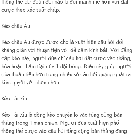
thông thể dự đoán đội nào là đội mạnh mẽ hơn với đặt
cược theo xác suất chấp.
Kèo châu Âu
Kèo châu Âu được được cho là xuất hiện câu hỏi đối
kháng giản với thuận tiện với dễ cầm kỉnh bắt. Với đẳng
cấp kèo này, người đùa chỉ câu hỏi đặt cược vào thắng,
hòa hoặc thảm tíại của 1 đội bóng. Điều này giúp người
đùa thuận tiện hơn trong nhiều số câu hỏi quăng quật ra
kiên quyết với chọn chọn.
Kèo Tài Xỉu
Kèo Tài Xỉu là dòng kèo chuyên lo vào tổng cộng bàn
thắng trong 1 màn chiến. Người đùa xuất hiện phổ
thông thể cược vào câu hỏi tổng cộng bàn thắng đang