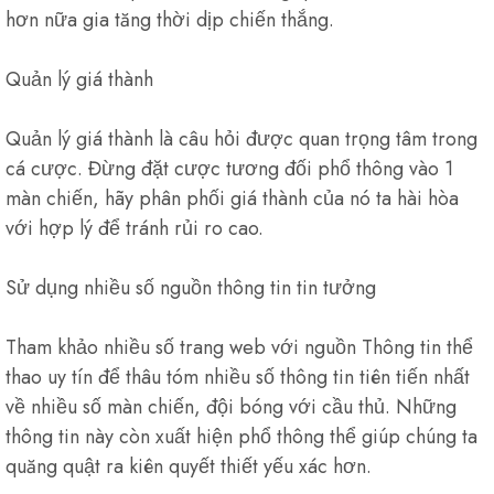
hơn nữa gia tăng thời dịp chiến thắng.
Quản lý giá thành
Quản lý giá thành là câu hỏi được quan trọng tâm trong
cá cược. Đừng đặt cược tương đối phổ thông vào 1
màn chiến, hãy phân phối giá thành của nó ta hài hòa
với hợp lý để tránh rủi ro cao.
Sử dụng nhiều số nguồn thông tin tin tưởng
Tham khảo nhiều số trang web với nguồn Thông tin thể
thao uy tín để thâu tóm nhiều số thông tin tiên tiến nhất
về nhiều số màn chiến, đội bóng với cầu thủ. Những
thông tin này còn xuất hiện phổ thông thể giúp chúng ta
quăng quật ra kiên quyết thiết yếu xác hơn.