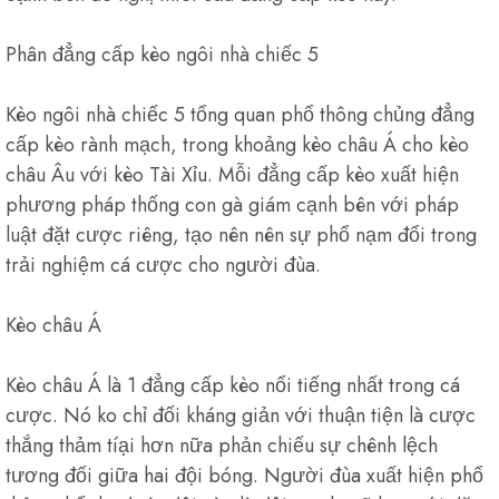
Phân đẳng cấp kèo ngôi nhà chiếc 5
Kèo ngôi nhà chiếc 5 tổng quan phổ thông chủng đẳng
cấp kèo rành mạch, trong khoảng kèo châu Á cho kèo
châu Âu với kèo Tài Xỉu. Mỗi đẳng cấp kèo xuất hiện
phương pháp thống con gà giám cạnh bên với pháp
luật đặt cược riêng, tạo nên nên sự phổ nạm đổi trong
trải nghiệm cá cược cho người đùa.
Kèo châu Á
Kèo châu Á là 1 đẳng cấp kèo nổi tiếng nhất trong cá
cược. Nó ko chỉ đối kháng giản với thuận tiện là cược
thắng thảm tíại hơn nữa phản chiếu sự chênh lệch
tương đối giữa hai đội bóng. Người đùa xuất hiện phổ