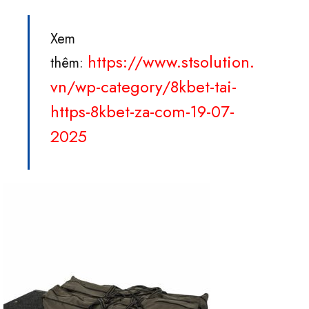
Xem
https://www.stsolution.
thêm:
vn/wp-category/8kbet-tai-
https-8kbet-za-com-19-07-
2025