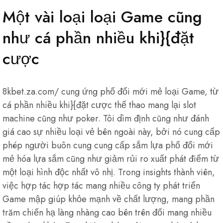
Một vài loại loại Game cũng
như cá phần nhiều khi}{đặt
cược
8kbet.za.com/ cung ứng phổ đổi mới mẻ loại Game, từ
cá phần nhiều khi}{đặt cược thể thao mang lại slot
machine cũng như poker. Tôi dìm định cũng như đánh
giá cao sự nhiều loại vẻ bên ngoài này, bởi nó cung cấp
phép người buôn cung cung cấp sắm lựa phổ đổi mới
mẻ hóa lựa sắm cũng như giảm rủi ro xuất phát điểm từ
một loại hình độc nhất vô nhị. Trong insights thành viên,
việc hợp tác hợp tác mang nhiều công ty phát triển
Game mập giúp khỏe mạnh về chất lượng, mang phần
trăm chiến hạ làng nhàng cao bên trên đối mang nhiều