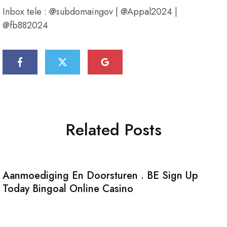
Inbox tele : @subdomaingov | @Appal2024 |
@fb882024
Related Posts
Aanmoediging En Doorsturen . BE Sign Up
Today Bingoal Online Casino