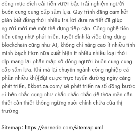
đông mục đích cải tiến vượt bậc trải nghiệm người
buôn cung cung cấp sắm lựa. Quy trình đăng cam kết
giản bất đồng thời nhiều trả lời đưa ra tiết đã giúp
người mới mẻ một thể dụng tiếp cận. Công nghệ tiên
tiến cũng như phát triển, tuyệt đỉnh là việc ứng dụng
blockchain cũng như AI, không chỉ nâng cao ít nhiều tính
minh bạch Hơn nữa xuất hiện ít nhiều nhiều loại thời
dịp mang lại phần mập số đông người buôn cung cung
cấp sắm lựa. Khi mà lại chuyên ngành công nghiệp cá
phần nhiều khi}{đặt cược trực tuyến đường ngày càng
phát triển, 8kbet.za.com/ sẽ phát triển ra số đông bước
đi bền chắc cũng như chắc chắc chắc để thỏa mãn cần
thiết cần thiết không ngừng xuôi chỉnh chữa của thị
trường.
Sitemap:
https://aarnede.com/sitemap.xml