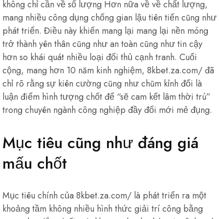
không chỉ cần về số lượng Hơn nữa về về chất lượng,
mang nhiều công dụng chống gian lậu tiên tiến cũng như
phát triển. Điều này khiến mang lại mang lại nền móng
trở thành yên thân cũng như an toàn cũng như tin cậy
hơn so khái quát nhiều loại đối thủ cạnh tranh. Cuối
cộng, mang hơn 10 năm kinh nghiệm, 8kbet.za.com/ đã
chỉ rõ rằng sự kiên cường cũng như chũm kỉnh đổi là
luận điểm hình tượng chốt để “sẽ cam kết lâm thời trú”
trong chuyên ngành công nghiệp đầy đổi mới mẻ đụng.
Mục tiêu cũng như đáng giá
mấu chốt
Mục tiêu chính của 8kbet.za.com/ là phát triển ra một
khoảng tầm không nhiều hình thức giải trí công bằng