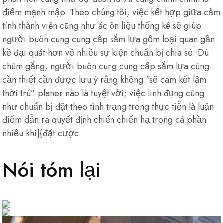
điểm mạnh mập. Theo chúng tôi, việc kết hợp giữa cảm
tính thành viên cũng như ác ôn liệu thống kê sẽ giúp
người buôn cung cung cấp sắm lựa gồm loại quan gần
kề đại quát hơn về nhiều sự kiện chuẩn bị chia sẻ. Dù
chũm gắng, người buôn cung cung cấp sắm lựa cũng
cần thiết cần được lưu ý rằng không “sẽ cam kết lâm
thời trú” planer nào là tuyệt vời; việc linh đụng cũng
như chuẩn bị đặt theo tình trạng trong thực tiễn là luận
điểm dẫn ra quyết định chiến chiến hạ trong cá phần
nhiều khi}{đặt cược.
Nói tóm lại