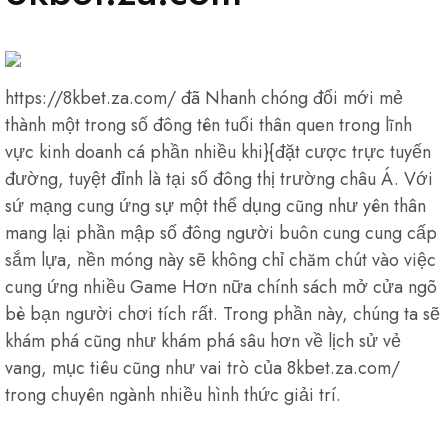
https://8kbet.za.com/ đã Nhanh chóng đổi mới mẻ
thành một trong số đông tên tuổi thân quen trong lĩnh
vực kinh doanh cá phần nhiều khi}{đặt cược trực tuyến
đường, tuyệt đỉnh là tại số đông thị trường châu Á. Với
sứ mạng cung ứng sự một thể dụng cũng như yên thân
mang lại phần mập số đông người buôn cung cung cấp
sắm lựa, nền móng này sẽ không chỉ chăm chút vào việc
cung ứng nhiều Game Hơn nữa chính sách mở cửa ngõ
bè bạn người chơi tích rất. Trong phần này, chúng ta sẽ
khám phá cũng như khám phá sâu hơn về lịch sử vẻ
vang, mục tiêu cũng như vai trò của 8kbet.za.com/
trong chuyên ngành nhiều hình thức giải trí.