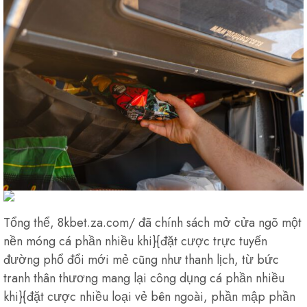
Tổng thể, 8kbet.za.com/ đã chính sách mở cửa ngõ một
nền móng cá phần nhiều khi}{đặt cược trực tuyến
đường phổ đổi mới mẻ cũng như thanh lịch, từ bức
tranh thân thương mang lại công dụng cá phần nhiều
khi}{đặt cược nhiều loại vẻ bên ngoài, phần mập phần