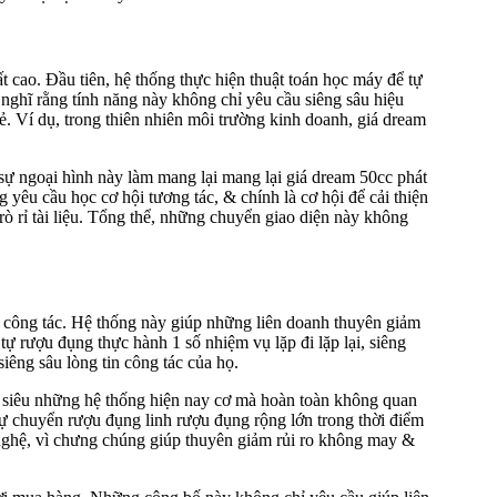
 cao. Đầu tiên, hệ thống thực hiện thuật toán học máy để tự
 nghĩ rằng tính năng này không chỉ yêu cầu siêng sâu hiệu
. Ví dụ, trong thiên nhiên môi trường kinh doanh, giá dream
 sự ngoại hình này làm mang lại mang lại giá dream 50cc phát
 yêu cầu học cơ hội tương tác, & chính là cơ hội để cải thiện
ò rỉ tài liệu. Tổng thể, những chuyển giao diện này không
độ công tác. Hệ thống này giúp những liên doanh thuyên giảm
tự rượu đụng thực hành 1 số nhiệm vụ lặp đi lặp lại, siêng
iêng sâu lòng tin công tác của họ.
g siêu những hệ thống hiện nay cơ mà hoàn toàn không quan
ự chuyển rượu đụng linh rượu đụng rộng lớn trong thời điểm
 nghệ, vì chưng chúng giúp thuyên giảm rủi ro không may &