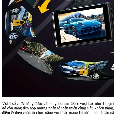
Với 1 số chức năng được cải tổ, giá dream 50cc vượt bậc như 1 hiện t
đó còn đang tích hợp những nhân tố thân thiện cùng siêu khách hàng, g
điểm & then chốt, từ chức năng vượt bậc mang lại nhân thể ích lâu n