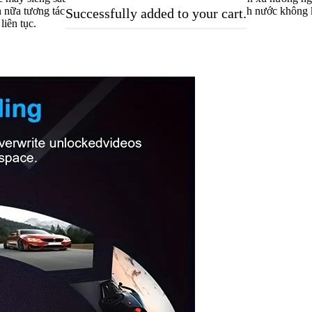
ơn nữa tương tác sự xây che, vì chưng chúng khuyến khích nước không
Successfully added to your cart.
liên tục.