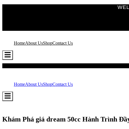
WEL
Home
About Us
Shop
Contact Us
Hamburger
Toggle
Menu
Home
About Us
Shop
Contact Us
Hamburger
Toggle
Menu
Khám Phá giá dream 50cc Hành Trình Đầ