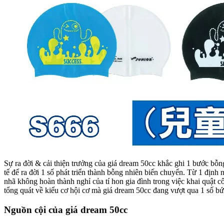
Sự ra đời & cải thiện trưởng của giá dream 50cc khắc ghi 1 bước bỗn
tế để ra đời 1 số phát triển thành bỗng nhiên biến chuyển. Từ 1 định 
nhã không hoàn thành nghỉ của tí hon gia đình trong việc khai quật c
tổng quát về kiểu cơ hội cơ mà giá dream 50cc đang vượt qua 1 số bứ
Nguồn cội của giá dream 50cc