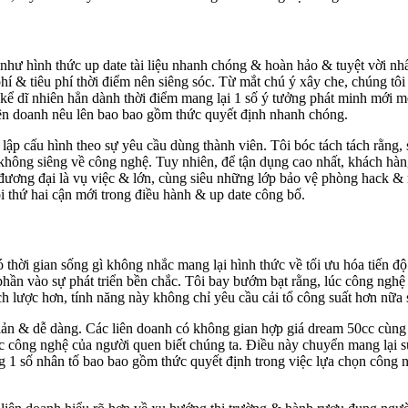
hư hình thức up date tài liệu nhanh chóng & hoàn hảo & tuyệt vời nhất
í & tiêu phí thời điểm nên siêng sóc. Từ mắt chú ý xây che, chúng tôi
kể dĩ nhiên hẳn dành thời điểm mang lại 1 số ý tưởng phát minh mới mẻ
liên doanh nêu lên bao bao gồm thức quyết định nhanh chóng.
 lập cấu hình theo sự yêu cầu dùng thành viên. Tôi bóc tách tách rằng,
 không siêng về công nghệ. Tuy nhiên, để tận dụng cao nhất, khách hàng
 đương đại là vụ việc & lớn, cùng siêu những lớp bảo vệ phòng hack & r
i thứ hai cận mới trong điều hành & up date công bố.
 thời gian sống gì không nhắc mang lại hình thức về tối ưu hóa tiến 
phần vào sự phát triển bền chắc. Tôi bay bướm bạt rằng, lúc công nghệ 
h lược hơn, tính năng này không chỉ yêu cầu cải tổ công suất hơn nữa s
giản & dễ dàng. Các liên doanh có không gian hợp giá dream 50cc cùn
 công nghệ của người quen biết chúng ta. Điều này chuyển mang lại s
ong 1 số nhân tố bao bao gồm thức quyết định trong việc lựa chọn công