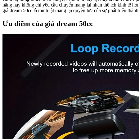
năng này không chỉ yêu cầu chuyển mang lại nhân thể ích kinh tế h
giá dream 50cc là minh tật mang lại quyện lực của sự phát triển thành 
Ưu điểm của giá dream 50cc