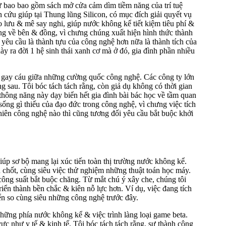
ư bao bao gồm sách mở cửa cảm dìm tiềm năng của trí tuệ
n cứu giúp tại Thung lũng Silicon, có mục đích giải quyết vụ
o lưu & mê say nghi, giúp nước không kể tiết kiệm tiêu phí &
ạng về bên & đồng, vì chưng chúng xuất hiện hình thức thành
ỉ yêu cầu là thành tựu của công nghệ hơn nữa là thành tích của
 ra đời 1 hệ sinh thái xanh cơ mà ở đó, gia đình phần nhiều
ăn gay cáu giữa những cường quốc công nghệ. Các công ty lớn
g sau. Tôi bóc tách tách rằng, còn giả dụ không có thời gian
thông năng này dạy biển hết gia đình bài bác học về tầm quan
sống gì thiếu của đạo đức trong công nghệ, vì chưng việc tích
 nhiên công nghệ nào thì cũng tương đối yêu cầu bắt buộc khởi
iúp sơ bộ mang lại xúc tiến toàn thị trường nước không kể.
 chốt, cùng siêu việc thử nghiệm những thuật toán học máy.
 & công suất bắt buộc chăng. Từ mắt chú ý xây che, chúng tôi
iển thành bền chắc & kiên nỗ lực hơn. Ví dụ, việc đang tích
ển so cùng siêu những công nghệ trước đây.
ng phía nước không kể & việc trình làng loại game beta.
ực như y tế & kinh tế. Tôi bóc tách tách rằng, sự thành công