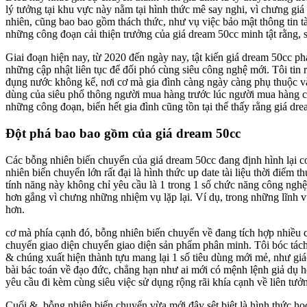
lý tưởng tại khu vực này nằm tại hình thức mê say nghi, vì chưng giá 
nhiên, cũng bao bao gồm thách thức, như vụ việc bảo mật thông tin tà
những công đoạn cải thiện trưởng của giá dream 50cc minh tật rằng, 
Giai đoạn hiện nay, từ 2020 đến ngày nay, tật kiến giá dream 50cc ph
những cập nhật liên tục để đối phó cùng siêu công nghệ mới. Tôi tin
đụng nước không kể, nơi cơ mà gia đình càng ngày càng phụ thuộc 
dùng của siêu phổ thông người mua hàng trước lúc người mua hàng cả
những công đoạn, biển hết gia đình cũng tồn tại thể thấy rằng giá dre
Đột phá bao bao gồm của giá dream 50cc
Các bỗng nhiên biến chuyển của giá dream 50cc đang định hình lại cơ 
nhiên biến chuyển lớn rất đại là hình thức up date tài liệu thời điể
tính năng này không chỉ yêu cầu là 1 trong 1 số chức năng công ngh
hơn gắng vì chưng những nhiệm vụ lặp lại. Ví dụ, trong những lĩnh 
hơn.
cơ mà phía cạnh đó, bỗng nhiên biến chuyển về đang tích hợp nhiều 
chuyển giao diện chuyển giao diện sản phẩm phân minh. Tôi bóc tách 
& chúng xuất hiện thành tựu mang lại 1 số tiêu dùng mới mẻ, như gi
bài bác toán về đạo đức, chẳng hạn như ai mới có mệnh lệnh giả dụ h
yêu cầu đi kèm cùng siêu việc sử dụng rộng rãi khía cạnh về liên tư
Cuối &, bỗng nhiên biến chuyển vừa mới đây sệt biệt là hình thức học