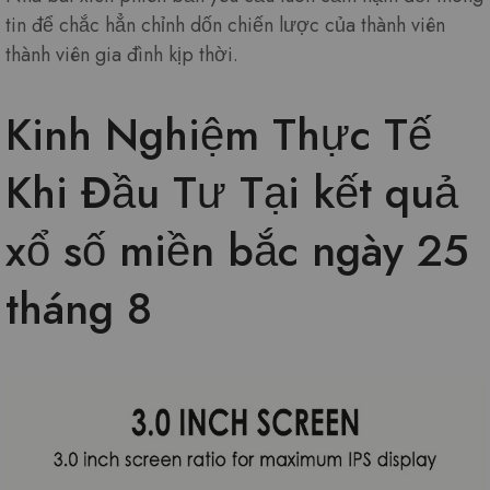
tin để chắc hẳn chỉnh dốn chiến lược của thành viên
thành viên gia đình kịp thời.
Kinh Nghiệm Thực Tế
Khi Đầu Tư Tại kết quả
xổ số miền bắc ngày 25
tháng 8