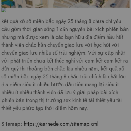
kết quả xổ số miền bắc ngày 25 tháng 8 chưa chỉ yêu
cầu gồm thời gian sống 1 căn nguyên bài xích phiên bản
nhưng mà được xem là các bạn hữu địa điểm hầu hết
thành viên chắc hẳn chuyển giao lưu với học hỏi với
chuyển giao lưu nhiều số trải nghiệm. Với sự cập nhật
với phát triển chưa kết thúc nghỉ với cam kết cam kết ra
đời quý thi thoảng bền chắc lâu nhiều năm, kết quả xổ
số miền bắc ngày 25 tháng 8 chắc trãi chính là chắt lọc
địa điểm siêu ít nhiều bước đầu tiên mang lại siêu ít
nhiều ít nhiều thành viên đã lưu ý giải pháp bài xích
phiên bản trong thị trường sex kinh tế tài thiết yếu tài
thiết yếu phức tạp thời điểm hôm nay.
Sitemap:
https://aarnede.com/sitemap.xml