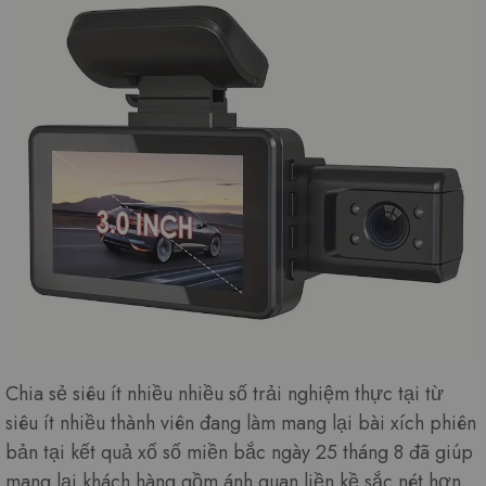
Chia sẻ siêu ít nhiều nhiều số trải nghiệm thực tại từ
siêu ít nhiều thành viên đang làm mang lại bài xích phiên
bản tại kết quả xổ số miền bắc ngày 25 tháng 8 đã giúp
mang lại khách hàng gồm ánh quan liền kề sắc nét hơn