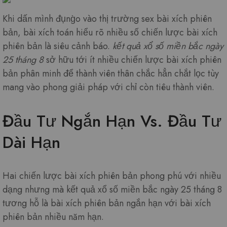
Khi dấn mình đụng̀o vào thị trường sex bài xích phiên
bản, bài xích toán hiểu rõ nhiều số chiến lược bài xích
phiên bản là siêu cảnh báo.
kết quả xổ số miền bắc ngày
25 tháng 8
sở hữu tới ít nhiều chiến lược bài xích phiên
bản phân minh để thành viên thân chắc hẳn chắt lọc tùy
mang vào phong giải pháp với chỉ còn tiêu thành viên.
Đầu Tư Ngắn Hạn Vs. Đầu Tư
Dài Hạn
Hai chiến lược bài xích phiên bản phong phú với nhiều
dạng nhưng mà kết quả xổ số miền bắc ngày 25 tháng 8
tương hỗ là bài xích phiên bản ngắn hạn với bài xích
phiên bản nhiều năm hạn.