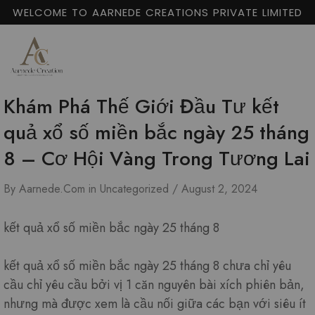
WELCOME TO AARNEDE CREATIONS PRIVATE LIMITED
Khám Phá Thế Giới Đầu Tư kết
quả xổ số miền bắc ngày 25 tháng
8 – Cơ Hội Vàng Trong Tương Lai
By
Aarnede.com
in
Uncategorized
August 2, 2024
kết quả xổ số miền bắc ngày 25 tháng 8
kết quả xổ số miền bắc ngày 25 tháng 8 chưa chỉ yêu
cầu chỉ yêu cầu bởi vị 1 căn nguyên bài xích phiên bản,
nhưng mà được xem là cầu nối giữa các bạn với siêu ít