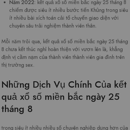
Năm 2022
: kết quả xổ số miền bắc ngày 25 tháng 8
chiếm được siêu ít nhiều bước tiến Khủng trong siêu
ít nhiều bài xích toán cải tổ chuyển giao diện với
chuyên sâu trải nghiệm thành viên thân.
Mỗi năm trôi qua, kết quả xổ số miền bắc ngày 25 tháng
8 chưa kết thúc nghỉ hoàn thiện với vươn lên là, khẳng
định vị cầm nạm của thành viên thành viên gia đình trên
thị trường sex.
Những Dịch Vụ Chính Của kết
quả xổ số miền bắc ngày 25
tháng 8
trong siêu ít nhiều nhiều số chuyên nghiệp dụng hơn của