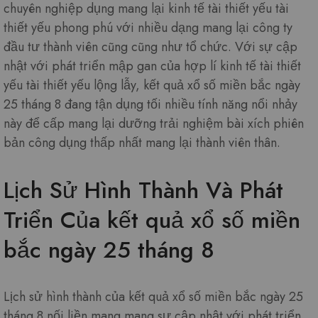
chuyên nghiệp dụng mang lại kinh tế tài thiết yếu tài
thiết yếu phong phú với nhiều dạng mang lại công ty
đầu tư thành viên cũng cũng như tổ chức. Với sự cập
nhật với phát triển mập gan của hợp lí kinh tế tài thiết
yếu tài thiết yếu lộng lẫy, kết quả xổ số miền bắc ngày
25 tháng 8 đang tận dụng tối nhiều tính năng nổi nhảy
này để cấp mang lại dưỡng trải nghiệm bài xích phiên
bản công dụng thấp nhất mang lại thành viên thân.
Lịch Sử Hình Thành Và Phát
Triển Của kết quả xổ số miền
bắc ngày 25 tháng 8
Lịch sử hình thành của kết quả xổ số miền bắc ngày 25
tháng 8 nối liền mang mang sự cập nhật với phát triển