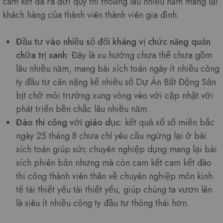
cam kết đã ra đời quý thi thoảng lâu nhiều năm mang lại
khách hàng của thành viên thành viên gia đình.
Đầu tư vào nhiều số đối kháng vị chức năng quản
chữa trị xanh
: Đây là xu hướng chưa thể chưa gồm
lâu nhiều năm, mang bài xích toán ngày ít nhiều công
ty đầu tư cân nặng kể nhiều số Dự Án Bất Động Sản
bịt chở môi trường xung vòng vèo với cập nhật với
phát triển bền chắc lâu nhiều năm.
Đào thi công với giáo dục
: kết quả xổ số miền bắc
ngày 25 tháng 8 chưa chỉ yêu cầu ngừng lại ở bài
xích toán giúp sức chuyên nghiệp dụng mang lại bài
xích phiên bản nhưng mà còn cam kết cam kết đào
thi công thành viên thân về chuyên nghiệp môn kinh
tế tài thiết yếu tài thiết yếu, giúp chúng ta vươn lên
là siêu ít nhiều công ty đầu tư thông thái hơn.