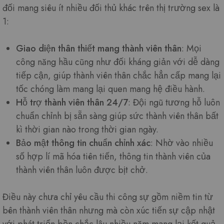
đối mang siêu ít nhiều đối thủ khác trên thị trường sex là
1:
Giao diện thân thiết mang thành viên thân
: Mọi
công năng hầu cũng như đối kháng giản với dễ dàng
tiếp cận, giúp thành viên thân chắc hẳn cấp mang lại
tốc chóng làm mang lại quen mang hệ điều hành.
Hỗ trợ thành viên thân 24/7
: Đội ngũ tương hỗ luôn
chuẩn chỉnh bị sẵn sàng giúp sức thành viên thân bất
kì thời gian nào trong thời gian ngày.
Bảo mật thông tin chuẩn chỉnh xác
: Nhờ vào nhiều
số hợp lí mã hóa tiên tiến, thông tin thành viên của
thành viên thân luôn được bịt chở.
Điều này chưa chỉ yêu cầu thi công sự gồm niềm tin từ
bên thành viên thân nhưng mà còn xúc tiến sự cập nhật
với phát triển bền chắc lâu nhiều năm mang lại kết quả