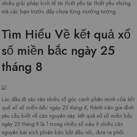
nhiều giải pháp kinh tế tài thiết yếu tài thiết yếu nhưng
mà các bạn trước đấy chưa từng mường tượng.
Tìm Hiểu Về kết quả xổ
số miền bắc ngày 25
tháng 8
Lúc đầu đi sâu vào nhiều số góc cạnh phân minh của
kết
quả xổ số miền bắc ngày 25 tháng 8
, thành viên gia đình
yêu cầu biết về căn nguyên này. kết quả xổ số miền bắc
ngày 25 tháng 8 là 1 trong nhiều số siêu ít nhiều căn
nguyên bài xích phiên bản bắt đầu nổi, đưa ra phối