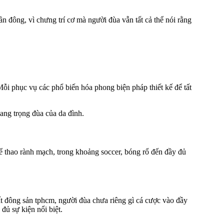
n đông, vì chưng trí cơ mà người đùa vẫn tất cả thể nói rằng
Mỗi phục vụ các phổ biến hóa phong biện pháp thiết kế để tất
ang trọng đùa của da đình.
hể thao rành mạch, trong khoảng soccer, bóng rổ đến đầy đủ
bất đông sản tphcm, người đùa chưa riêng gì cá cược vào đầy
đủ sự kiện nổi biệt.