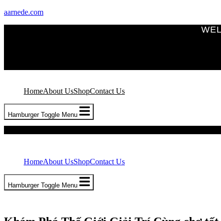
aarnede.com
WEL
Home
About Us
Shop
Contact Us
Hamburger Toggle Menu
Home
About Us
Shop
Contact Us
Hamburger Toggle Menu