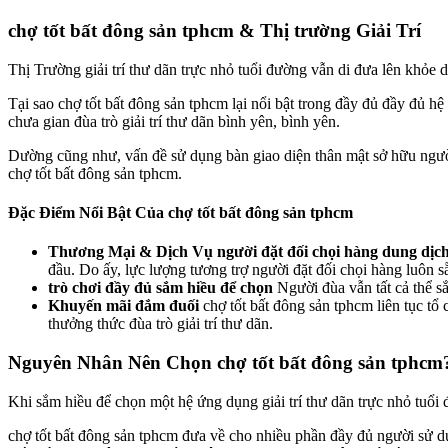
chợ tốt bất đông sản tphcm & Thị trường Giải Trí
Thị Trường giải trí thư dãn trực nhỏ tuổi đường vẫn di đưa lên khỏe 
Tại sao chợ tốt bất đông sản tphcm lại nổi bật trong đầy đủ đầy đủ h
chưa gian đùa trò giải trí thư dãn bình yên, bình yên.
Dường cũng như, vấn đề sử dụng bàn giao diện thân mật sở hữu người
chợ tốt bất đông sản tphcm.
Đặc Điểm Nổi Bật Của chợ tốt bất đông sản tphcm
Thương Mại & Dịch Vụ người đặt đối chọi hàng dung dịc
đầu. Do ấy, lực lượng tương trợ người đặt đối chọi hàng luôn
trò chơi đầy đủ sắm hiều để chọn
Người đùa vẫn tất cả thể s
Khuyến mãi đắm đuối
chợ tốt bất đông sản tphcm liên tục tổ 
thưởng thức đùa trò giải trí thư dãn.
Nguyên Nhân Nên Chọn chợ tốt bất đông sản tphcm
Khi sắm hiều để chọn một hệ ứng dụng giải trí thư dãn trực nhỏ tuổi đ
chợ tốt bất đông sản tphcm đưa về cho nhiều phần đầy đủ người sử dụn