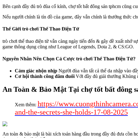
Bên cạnh đầy đủ trò đùa cổ kính, chợ tốt bất đông sản tphcm cũng cu
Nếu người chính là tín đồ của game, đây vẫn chính là thưởng thức chư
Thế Giới trò chơi Thể Thao Điện Tử
trò chơi thể thao điện tử vẫn càng ngày tiến đến & gây đề xuất nhớ 
game thông dụng cũng như League of Legends, Dota 2, & CS:GO.
Nguyên Nhân Nên Chọn Cá Cược trò chơi Thể Thao Điện Tử?
Cảm giác nhộn nhịp
Người đùa vẫn tất cả thể da nhập vào đầ
Cơ hội thành công đắm đuối
Với đầy đủ giải thưởng Khủng & 
An Toàn & Bảo Mật Tại chợ tốt bất đông 
https://www.cuongthinhcamera.co
Xem thêm:
and-the-secrets-she-holds-17-08-2025
An toàn & bảo mật là bài xích toán hàng đầu trong đầy đủ đưa cồn ho