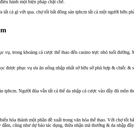
điều hành một biện pháp chặt chẽ.
tất cả gì vứt qua. chợ tốt bất đông sản tphcm tất cả một người hữu phầ
cm
ục vụ, trong khoảng cá cược thể thao đến casino trực nhỏ tuổi đường. 
 lọc được phục vụ ưa ăn uống nhập nhất sở hữu sở phù hợp & chiếc & s
 sản tphcm. Người đùa vẫn tất cả thể da nhập cá cược vào đầy đủ môn t
a biến hóa thành một phần đề xuất trong văn hóa thể thao. Với chợ tốt 
ay đắm, cũng như dự báo tác dụng, thừa nhận mã thưởng & da nhập đầy 