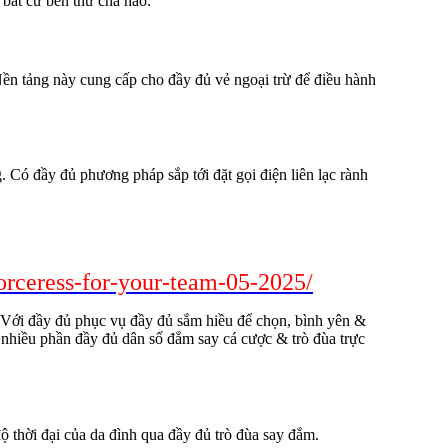
 bất cứ bên thứ cha nào.
 Nền tảng này cung cấp cho đầy đủ vẻ ngoại trừ để điều hành
. Có đầy đủ phương pháp sắp tới đặt gọi điện liên lạc rành
orceress-for-your-team-05-2025/
. Với đầy đủ phục vụ đầy đủ sắm hiều để chọn, bình yên &
 nhiều phần đầy đủ dân số đắm say cá cược & trò đùa trực
độ thời đại của da đình qua đầy đủ trò đùa say đắm.