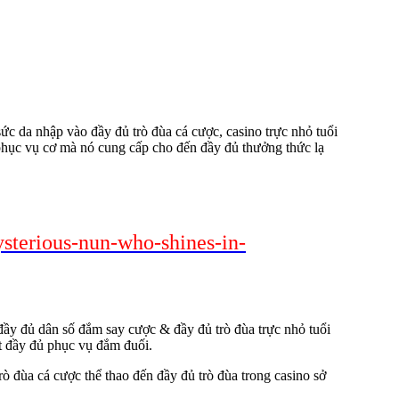
sức da nhập vào đầy đủ trò đùa cá cược, casino trực nhỏ tuổi
 phục vụ cơ mà nó cung cấp cho đến đầy đủ thưởng thức lạ
ysterious-nun-who-shines-in-
 đầy đủ dân số đắm say cược & đầy đủ trò đùa trực nhỏ tuổi
t đầy đủ phục vụ đắm đuối.
ò đùa cá cược thể thao đến đầy đủ trò đùa trong casino sở