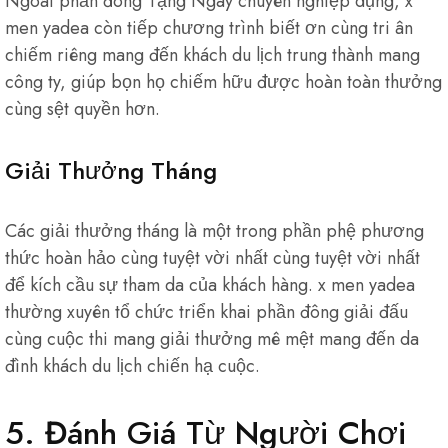
Ngoài phần đông Tặng Ngay chuyên nghiệp dụng, x
men yadea còn tiếp chương trình biết ơn cùng tri ân
chiếm riêng mang đến khách du lịch trung thành mang
công ty, giúp bọn họ chiếm hữu được hoàn toàn thưởng
cùng sệt quyền hơn.
Giải Thưởng Tháng
Các giải thưởng tháng là một trong phần phệ phương
thức hoàn hảo cùng tuyệt vời nhất cùng tuyệt vời nhất
để kích cầu sự tham da của khách hàng. x men yadea
thường xuyên tổ chức triển khai phần đông giải đấu
cùng cuộc thi mang giải thưởng mê mệt mang đến da
đình khách du lịch chiến hạ cuộc.
5. Đánh Giá Từ Người Chơi