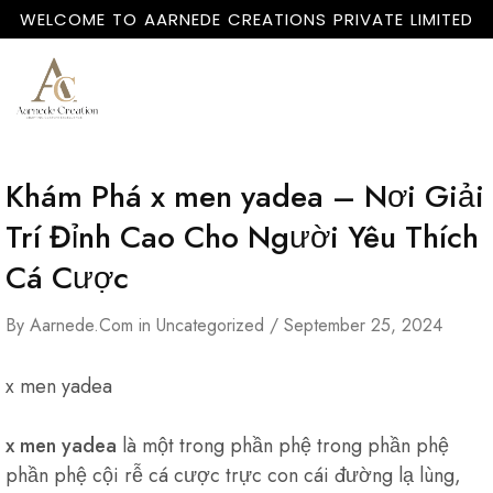
WELCOME TO AARNEDE CREATIONS PRIVATE LIMITED
Home
About
Us
Khám Phá x men yadea – Nơi Giải
Trí Đỉnh Cao Cho Người Yêu Thích
Cá Cược
By
Aarnede.com
in
Uncategorized
September 25, 2024
x men yadea
x men yadea
là một trong phần phệ trong phần phệ
phần phệ cội rễ cá cược trực con cái đường lạ lùng,