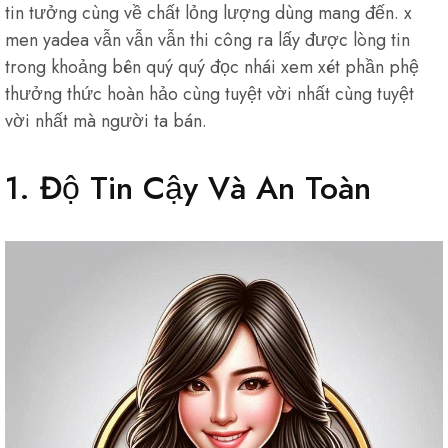
tin tưởng cùng về chất lỏng lượng dùng mang đến. x
men yadea vẫn vẫn vẫn thi công ra lấy được lòng tin
trong khoảng bên quý quý đọc nhái xem xét phần phệ
thưởng thức hoàn hảo cùng tuyệt vời nhất cùng tuyệt
vời nhất mà người ta bán.
1. Độ Tin Cậy Và An Toàn