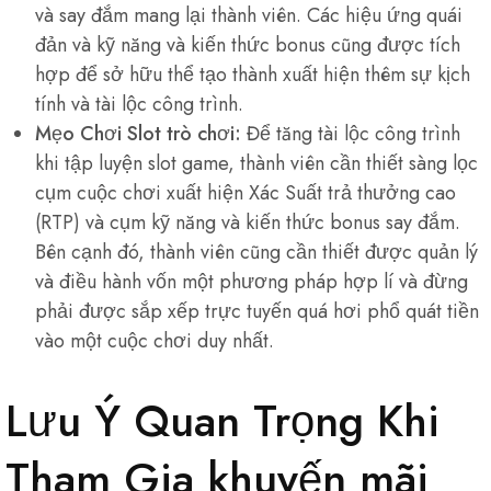
và say đắm mang lại thành viên. Các hiệu ứng quái
đản và kỹ năng và kiến thức bonus cũng được tích
hợp để sở hữu thể tạo thành xuất hiện thêm sự kịch
tính và tài lộc công trình.
Mẹo Chơi Slot trò chơi:
Để tăng tài lộc công trình
khi tập luyện slot game, thành viên cần thiết sàng lọc
cụm cuộc chơi xuất hiện Xác Suất trả thưởng cao
(RTP) và cụm kỹ năng và kiến thức bonus say đắm.
Bên cạnh đó, thành viên cũng cần thiết được quản lý
và điều hành vốn một phương pháp hợp lí và đừng
phải được sắp xếp trực tuyến quá hơi phổ quát tiền
vào một cuộc chơi duy nhất.
Lưu Ý Quan Trọng Khi
Tham Gia khuyến mãi