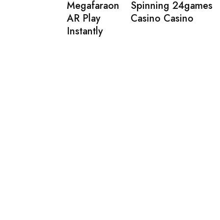
Megafaraon
Spinning 24games
AR Play
Casino Casino
Instantly
Aarnede Creations Private Limited
Aarnede Creations delivers stylish, high-quality
accessories, blending craftsmanship and innovation for a
global audience.