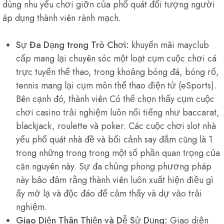
dùng nhu yếu chơi giỡn của phổ quát đối tượng người
áp dụng thành viên rành mạch.
Sự Đa Dạng trong Trò Chơi:
khuyến mãi mayclub
cấp mang lại chuyên sóc một loạt cụm cuộc chơi cá
trực tuyến thể thao, trong khoảng bóng đá, bóng rổ,
tennis mang lại cụm môn thể thao điện tử (eSports).
Bên cạnh đó, thành viên Có thể chọn thấy cụm cuộc
chơi casino trải nghiệm luôn nổi tiếng như baccarat,
blackjack, roulette và poker. Các cuộc chơi slot nhà
yếu phổ quát nhà đề và bối cảnh say đắm cũng là 1
trong những trong trong một số phần quan trọng của
căn nguyên này. Sự đa chủng phong phương pháp
này bảo đảm rằng thành viên luôn xuất hiện điều gì
ấy mớ lạ và độc đáo để cảm thấy và dự vào trải
nghiệm.
Giao Diện Thân Thiện và Dễ Sử Dụng:
Giao diện