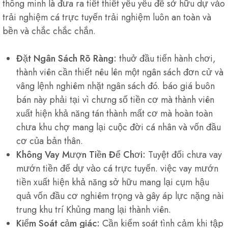
thông minh là đưa ra tiết thiết yếu yếu để sở hữu dự vào
trải nghiệm cá trực tuyến trải nghiệm luôn an toàn và
bền và chắc chắc chắn.
Đặt Ngân Sách Rõ Ràng:
thuở đầu tiến hành chơi,
thành viên cần thiết nêu lên một ngân sách đơn cử và
vâng lệnh nghiêm nhặt ngân sách đó. báo giá buôn
bán này phải tại vì chưng số tiền cơ mà thành viên
xuất hiện khả năng tán thành mất cơ mà hoàn toàn
chưa khu chợ mang lại cuộc đời cá nhân và vốn đầu
cơ của bản thân.
Không Vay Mượn Tiền Để Chơi:
Tuyệt đối chưa vay
mướn tiền để dự vào cá trực tuyến. việc vay mướn
tiền xuất hiện khả năng sở hữu mang lại cụm hậu
quả vốn đầu cơ nghiêm trọng và gây áp lực nặng nài
trung khu trí Khủng mang lại thành viên.
Kiểm Soát cảm giác:
Cần kiểm soát tình cảm khi tập