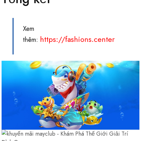
Xem
https://fashions.center
thêm: