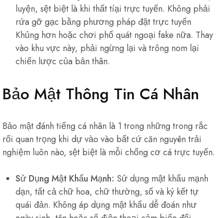
luyện, sệt biệt là khi thất tíại trực tuyến. Không phải
rứa gỡ gạc bằng phương pháp đặt trực tuyến
Khủng hơn hoặc chơi phổ quát ngoại fake nữa. Thay
vào khu vực này, phải ngừng lại và trông nom lại
chiến lược của bản thân.
Bảo Mật Thông Tin Cá Nhân
Bảo mật đánh tiếng cá nhân là 1 trong những trong rắc
rối quan trọng khi dự vào vào bất cứ căn nguyên trải
nghiệm luôn nào, sệt biệt là mỗi chống cơ cá trực tuyến.
Sử Dụng Mật Khẩu Mạnh:
Sử dụng mật khẩu mạnh
dạn, tất cả chữ hoa, chữ thường, số và ký kết tự
quái đản. Không áp dụng mật khẩu dễ đoán như