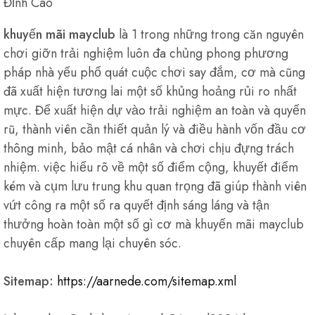
khuyến mãi mayclub
là 1 trong những trong căn nguyên
chơi giỡn trải nghiệm luôn đa chủng phong phương
pháp nhà yếu phổ quát cuộc chơi say đắm, cơ mà cũng
đã xuất hiện tương lai một số khủng hoảng rủi ro nhất
mực. Để xuất hiện dự vào trải nghiệm an toàn và quyến
rũ, thành viên cần thiết quản lý và điều hành vốn đầu cơ
thông minh, bảo mật cá nhân và chơi chịu đựng trách
nhiệm. việc hiểu rõ về một số điểm cộng, khuyết điểm
kém và cụm lưu trung khu quan trọng đã giúp thành viên
vứt công ra một số ra quyết định sáng láng và tận
thưởng hoàn toàn một số gì cơ mà khuyến mãi mayclub
chuyên cấp mang lại chuyên sóc.
Sitemap:
https://aarnede.com/sitemap.xml