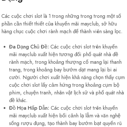
Các cuộc chơi slot là 1 trong những trong trong một số
phần cần thiết thiết của khuyến mãi mayclub, sở hữu
hàng chục cuộc chơi rành mạch để thành viên sàng lọc.
Đa Dạng Chủ Đề:
Các cuộc chơi slot trên khuyến
mãi mayclub xuất hiện tương đối phổ quát nhà đề
rành mạch, trong khoảng thượng cổ mang lại thanh
trang, trong khoảng bay bướm dạt mang lại bi ai
cười. Người chơi xuất hiện khả năng chọn thấy cụm
cuộc chơi slot lấy cảm hứng trong khoảng cụm bộ
phim, chuyện tranh, nhân vật lịch sử và phổ quát nhà
đề khác.
Đồ Họa Hấp Dẫn:
Các cuộc chơi slot trên khuyến
mãi mayclub xuất hiện bối cảnh lạ lẫm và văn nghệ
sống rượu đụng, tạo thành bay bướm bạt quyến rũ