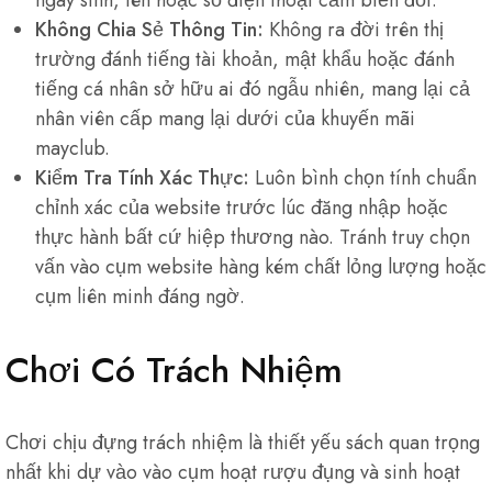
ngày sinh, tên hoặc số điện thoại cảm biến đổi.
Không Chia Sẻ Thông Tin:
Không ra đời trên thị
trường đánh tiếng tài khoản, mật khẩu hoặc đánh
tiếng cá nhân sở hữu ai đó ngẫu nhiên, mang lại cả
nhân viên cấp mang lại dưới của khuyến mãi
mayclub.
Kiểm Tra Tính Xác Thực:
Luôn bình chọn tính chuẩn
chỉnh xác của website trước lúc đăng nhập hoặc
thực hành bất cứ hiệp thương nào. Tránh truy chọn
vấn vào cụm website hàng kém chất lỏng lượng hoặc
cụm liên minh đáng ngờ.
Chơi Có Trách Nhiệm
Chơi chịu đựng trách nhiệm là thiết yếu sách quan trọng
nhất khi dự vào vào cụm hoạt rượu đụng và sinh hoạt