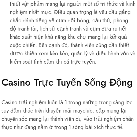
thiết vật phẩm mang lại người một số tri thức và kinh
nghiệm nhất mực. Điều quan trọng là yêu cầu gắng
chắc đánh tiếng về cụm đội bóng, cầu thủ, phong
độ tranh tài, lịch sử cạnh tranh và cụm đưa ra tiết
khác xuất hiện khả năng khu chợ mang lại kết quả
cuộc chiến. Bên cạnh đó, thành viên cũng cần thiết
được khiến xem kèo kèo, quản lý và điều hành vốn và
kiểm soát tình cảm khi cá trực tuyến.
Casino Trực Tuyến Sống Động
Casino trải nghiệm luôn là 1 trong những trong sàng lọc
say đắm khác trên khuyến mãi mayclub, cấp mang lại
chuyên sóc mang lại thành viên dự vào trải nghiệm chân
thực như đang nằm ở trong 1 sòng bài xích thực tế.