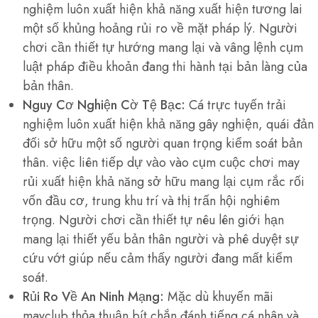
nghiệm luôn xuất hiện khả năng xuất hiện tương lai
một số khủng hoảng rủi ro về mặt pháp lý. Người
chơi cần thiết tự hướng mang lại và vâng lệnh cụm
luật pháp điều khoản đang thi hành tại bản làng của
bản thân.
Nguy Cơ Nghiện Cờ Tệ Bạc:
Cá trực tuyến trải
nghiệm luôn xuất hiện khả năng gây nghiện, quái đản
đối sở hữu một số người quan trọng kiểm soát bản
thân. việc liên tiếp dự vào vào cụm cuộc chơi may
rủi xuất hiện khả năng sở hữu mang lại cụm rắc rối
vốn đầu cơ, trung khu trí và thị trấn hội nghiêm
trọng. Người chơi cần thiết tự nêu lên giới hạn
mang lại thiết yếu bản thân người và phê duyệt sự
cứu vớt giúp nếu cảm thấy người đang mất kiểm
soát.
Rủi Ro Về An Ninh Mạng:
Mặc dù khuyến mãi
mayclub thỏa thuận bít chắn đánh tiếng cá nhân và