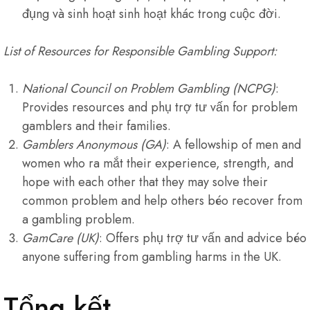
đụng và sinh hoạt sinh hoạt khác trong cuộc đời.
List of Resources for Responsible Gambling Support:
National Council on Problem Gambling (NCPG)
:
Provides resources and phụ trợ tư vấn for problem
gamblers and their families.
Gamblers Anonymous (GA)
: A fellowship of men and
women who ra mắt their experience, strength, and
hope with each other that they may solve their
common problem and help others béo recover from
a gambling problem.
GamCare (UK)
: Offers phụ trợ tư vấn and advice béo
anyone suffering from gambling harms in the UK.
Tổng kết