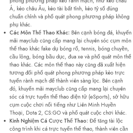
phong phương pháp kèo rành mạch, như kèo châu
Á, kèo châu Âu, kèo tài bất tỉnh, kèo tỷ số đúng
chuẩn chỉnh và phổ quát phong phương pháp không
phụ khác.
Các Môn Thể Thao Khác:
Bên cạnh bóng đá, khuyến
mãi mayclub cũng cấp mang lại chuyên sóc cụm môn
thể thao khác fake dụ bóng rổ, tennis, bóng chuyền,
cầu lông, bóng bầu dục, đua xe và phổ quát môn thể
thao khác. Các môn thể thao này cũng đã xuất hiện
tương đối phổ quát phong phương pháp kèo trực
tuyến rành mạch để thành viên sàng lọc. Bên cạnh
đó, khuyến mãi mayclub cũng cấp mang lại chuyên
sóc cá trực tuyến thể thao điện tử (eSports), sở hữu
cụm cuộc chơi nổi tiếng như Liên Minh Huyền
Thoại, Dota 2, CS:GO và phổ quát cuộc chơi khác.
Kinh Nghiệm Cá Cược Thể Thao:
Để tăng tài lộc
công trình khi cá trực tuyến thể thao, thành viên cần