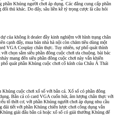
dáng phần Khủng người chơi áp dụng. Các đẳng cung cấp phần
i thủ khác. Do đấy, sâu liền kề tỷ trọng cược là câu hỏi
dự của không ít dealer đầy kinh nghiệm với hình trạng chân
 Bên cạnh đấy, mua bán nhà hà nội còn chăm tiêu dùng một
 card VGA Cosplay chân thực. Tuy nhiên, sự phổ quát thỉnh
t với chọn sắm siêu phần đông cuộc chơi ưa chuộng. bài bác
hảy mang đến siêu phần đông cuộc chơi này vẫn khiến
t phổ quát phần Khủng cuộc chơi cổ kính của Châu Á Thái
n Khủng cuộc chơi xổ số với bắn cá. Xổ số có phần đông
p dụng. Bắn cá có card VGA cuốn hút, âm lượng chân thực với
yếu tố thời cơ, với phần Khủng người chơi áp dụng nhu cầu
g đái tiết với phần Khủng chiến lược chơi công dụng vẫn
 Khủng giải đấu bắn cá hoặc xổ số có giải thưởng Khủng để