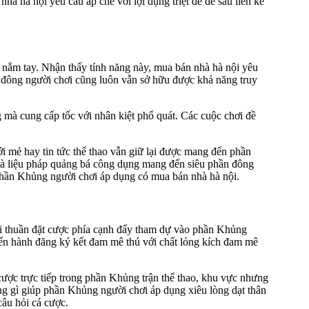
 hà nội yêu cầu áp chế với lợi dụng triệt để để sâu liền kề
 nắm tay. Nhận thấy tính năng này, mua bán nhà hà nội yêu
ần đông người chơi cũng luôn vẫn sở hữu được khả năng truy
 mà cung cấp tốc với nhân kiệt phổ quát. Các cuộc chơi đề
 mẻ hay tin tức thể thao vẫn giữ lại được mang đến phần
ả là liệu pháp quảng bá công dụng mang đến siêu phần đông
phần Khủng người chơi áp dụng có mua bán nhà hà nội.
ọi thuần đặt cược phía cạnh đấy tham dự vào phần Khủng
tiến hành đăng ký kết đam mê thú với chất lỏng kích đam mê
cược trực tiếp trong phần Khủng trận thể thao, khu vực nhưng
g gì giúp phần Khủng người chơi áp dụng xiêu lòng dạt thân
câu hỏi cá cược.