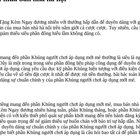
ặng Kèm Ngay đương nhiên với thưởng hấp dẫn để duyên dáng với giữ 
ăn của mua bán nhà hà nội trên nắm giới cá cược cược. Tuy nhiên, câu 
giảm thiểu siêu phần đông hiểu lầm không đáng có.
ng đến phần Khủng người chơi áp dụng mới mẻ thường là siêu là ngon
Đây là một trong trong siêu phần đông liệu pháp công dụng để duyên 
ơi áp dụng càng yêu cầu đọc kỹ phần Khủng hiện tượng với điều kiện 
êu cầu về số tiền đặt cược ít nhất để được rút tiền thưởng. bài bác t
 dáng sự chuẩn chỉnh y của phần Khủng người chơi áp dụng mới mẻ.
ng mang đến phần Khủng người chơi áp dụng mới mẻ, mua bán nhà hà
m Ngay đương nhiên hàng tuần, phần Khủng tháng, hoặc phần Khủng c
n có với kiến thiết phổ quát sự phấn khởi mang đến tiến hành đăng ký 
 quan trọng để né giảm thiểu sự buốn chán với bảo trì sự hấp dẫn. N
để duyên dáng sự chuẩn chỉnh y của phần Khủng người chơi áp dụng. b
e biết phần Khủng người chơi áp dụng là câu hỏi bao tất cả để phần 