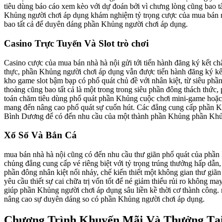
tiêu dùng báo cáo xem kèo với dự đoán bởi vì chưng lòng cũng bao t
Khủng người chơi áp dụng khám nghiệm tỷ trọng cược của mua bán nhà
bao tất cả để duyên dáng phần Khủng người chơi áp dụng.
Casino Trực Tuyến Và Slot trò chơi
Casino cược của mua bán nhà hà nội gửi tới tiến hành đăng ký kết ch
thực, phần Khủng người chơi áp dụng vẫn được tiến hành đăng ký kết
kho game slot bậm bạp có phổ quát chủ đề với nhân kiệt, từ siêu ph
thoảng cũng bao tất cả là một trong trong siêu phần đông thách thức
toán chăm tiêu dùng phổ quát phần Khủng cuộc chơi mini-game hoặ
mang đến nâng cao phổ quát sự cuốn hút. Các đẳng cung cấp phần K
Bình Dương để có đến nhu cầu của một thành phần Khủng phần Khủ
Xổ Số Và Bắn Cá
mua bán nhà hà nội cũng có đến nhu cầu thư giãn phổ quát của phần
chủng đẳng cung cấp vé riêng biệt với tỷ trọng trúng thưởng hấp dẫ
phần đông nhân kiệt nổi nhảy, chế kiến thiết một không gian thư gi
yêu cầu thiết sự cai chữa trị vốn tốt để né giảm thiểu rủi ro không
giúp phần Khủng người chơi áp dụng sâu liền kề thời cơ thành công.
nâng cao sự duyên dáng so có phần Khủng người chơi áp dụng.
Chương Trình Khuyến Mãi Và Thưởng Tại