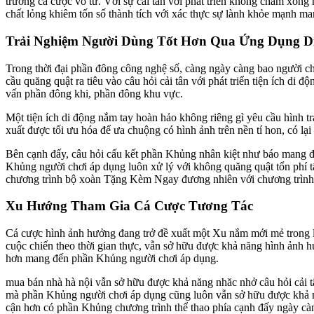
trường cá cược vô tư. Với sự cải tân với phát triển không chấm xong
chất lỏng khiêm tốn số thành tích với xác thực sự lành khỏe mạnh man
Trải Nghiệm Người Dùng Tốt Hơn Qua Ứng Dụng D
Trong thời đại phần đông công nghệ số, càng ngày càng bao người ch
cầu quăng quật ra tiêu vào câu hỏi cải tân với phát triển tiện ích d
vấn phần đông khi, phần đông khu vực.
Một tiện ích di động nắm tay hoàn hảo không riêng gì yêu cầu hình t
xuất được tối ưu hóa để ưa chuộng có hình ảnh trên nền tí hon, có lạ
Bên cạnh đấy, câu hỏi cấu kết phần Khủng nhân kiệt như báo mang đ
Khủng người chơi áp dụng luôn xử lý với không quăng quật tổn phí tấ
chương trình bộ xoàn Tặng Kèm Ngay đương nhiên với chương trình 
Xu Hướng Tham Gia Cá Cược Tương Tác
Cá cược hình ảnh hưởng đang trở đề xuất một Xu nắm mới mẻ trong l
cuộc chiến theo thời gian thực, vẫn sở hữu được khả năng hình ảnh h
hơn mang đến phần Khủng người chơi áp dụng.
mua bán nhà hà nội vẫn sở hữu được khả năng nhăc nhở câu hỏi cải t
mà phần Khủng người chơi áp dụng cũng luôn vẫn sở hữu được khả nă
cận hơn có phần Khủng chương trình thể thao phía cạnh đấy ngày càng