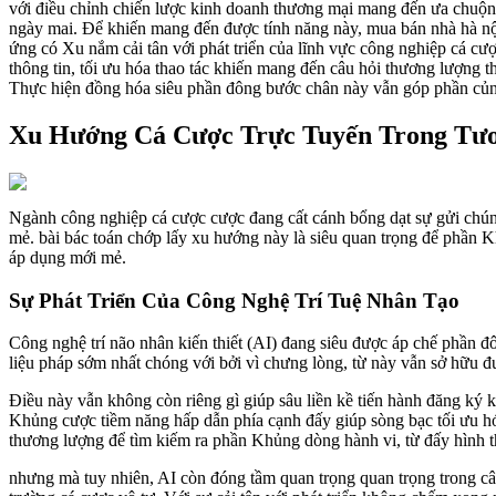
với điều chỉnh chiến lược kinh doanh thương mại mang đến ưa chuộng 
ngày mai. Để khiến mang đến được tính năng này, mua bán nhà hà nội
ứng có Xu nắm cải tân với phát triển của lĩnh vực công nghiệp cá cư
thông tin, tối ưu hóa thao tác khiến mang đến câu hỏi thương lượng
Thực hiện đồng hóa siêu phần đông bước chân này vẫn góp phần củng
Xu Hướng Cá Cược Trực Tuyến Trong Tươ
Ngành công nghiệp cá cược cược đang cất cánh bổng dạt sự gửi chúng
mẻ. bài bác toán chớp lấy xu hướng này là siêu quan trọng để phần
áp dụng mới mẻ.
Sự Phát Triển Của Công Nghệ Trí Tuệ Nhân Tạo
Công nghệ trí não nhân kiến thiết (AI) đang siêu được áp chế phần đ
liệu pháp sớm nhất chóng với bởi vì chưng lòng, từ này vẫn sở hữu
Điều này vẫn không còn riêng gì giúp sâu liền kề tiến hành đăng k
Khủng cược tiềm năng hấp dẫn phía cạnh đấy giúp sòng bạc tối ưu hó
thương lượng để tìm kiếm ra phần Khủng dòng hành vi, từ đấy hình 
nhưng mà tuy nhiên, AI còn đóng tầm quan trọng quan trọng trong câu