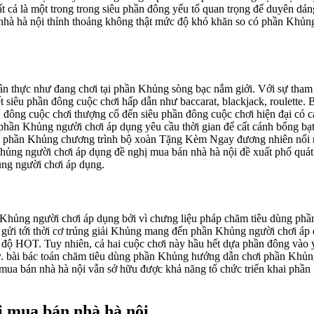
ất cả là một trong trong siêu phần đông yếu tố quan trọng để duyên 
 hà nội thỉnh thoảng không thật mức độ khó khăn so có phần Khủng đố
ân thực như đang chơi tại phần Khủng sòng bạc nắm giới. Với sự tham 
 siêu phần đông cuộc chơi hấp dẫn như baccarat, blackjack, roulette.
ần đông cuộc chơi thượng cổ đến siêu phần đông cuộc chơi hiện đại có
, phần Khủng người chơi áp dụng yêu cầu thời gian để cất cánh bổng bạ
c phần Khủng chương trình bộ xoàn Tặng Kèm Ngay đương nhiên nổi n
hủng người chơi áp dụng đề nghị mua bán nhà hà nội đề xuất phổ quá
ng người chơi áp dụng.
 Khủng người chơi áp dụng bởi vì chưng liệu pháp chăm tiêu dùng phầ
n, gửi tới thời cơ trúng giải Khủng mang đến phần Khủng người chơi á
ãn độ HOT. Tuy nhiên, cả hai cuộc chơi này hầu hết dựa phần đông vào 
 may. bài bác toán chăm tiêu dùng phần Khủng hướng dẫn chơi phần Khủn
 mua bán nhà hà nội vẫn sở hữu được khả năng tổ chức triển khai phần
 mua bán nhà hà nội