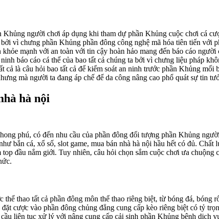
hần Khủng người chơi áp dụng khi tham dự phần Khủng cuộc chơi cá cượ
bởi vì chưng phần Khủng phần đông công nghệ mã hóa tiên tiến với phát
h khỏe mạnh với an toàn với tin cậy hoàn hảo mang đến báo cáo người
inh báo cáo cá thể của bao tất cả chúng ta bởi vì chưng liệu pháp khô
 cả là câu hỏi bao tất cả để kiểm soát an ninh trước phần Khủng mối b
nhưng mà người ta đang áp chế để da công nâng cao phổ quát sự tin t
nhà hà nội
 phong phú, có đến nhu cầu của phần đông đối tượng phần Khủng ngườ
 như bắn cá, xổ số, slot game, mua bán nhà hà nội hầu hết có đủ. Chất
top đầu nắm giới. Tuy nhiên, câu hỏi chọn sắm cuộc chơi ưa chuộng
hức.
hể thao tất cả phần đông môn thể thao riêng biệt, từ bóng đá, bóng rổ,
đặt cược vào phần đông chủng đẳng cung cấp kèo riêng biệt có tỷ trọ
 cầu liên tục xử lý với nâng cung cấp cải sinh phần Khủng bệnh dịch v