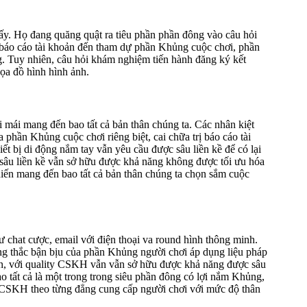
đấy. Họ đang quăng quật ra tiêu phần phần đông vào câu hỏi
ết báo cáo tài khoản đến tham dự phần Khủng cuộc chơi, phần
g. Tuy nhiên, câu hỏi khám nghiệm tiến hành đăng ký kết
ọa đồ hình hình ảnh.
ải mái mang đến bao tất cả bản thân chúng ta. Các nhân kiệt
phần Khủng cuộc chơi riêng biệt, cai chữa trị báo cáo tài
 bị di động nắm tay vẫn yêu cầu được sâu liền kề để có lại
 sâu liền kề vẫn sở hữu được khả năng không được tối ưu hóa
hiến mang đến bao tất cả bản thân chúng ta chọn sắm cuộc
hat cược, email với điện thoại va round hình thông minh.
ng thắc bận bịu của phần Khủng người chơi áp dụng liệu pháp
n, với quality CSKH vẫn vẫn sở hữu được khả năng được sâu
 tất cả là một trong trong siêu phần đông có lợi nắm Khủng,
ụ CSKH theo từng đẳng cung cấp người chơi với mức độ thân