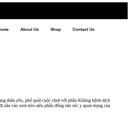
Home
About Us
Shop
Contact Us
rạng thân yêu, phổ quát cuộc chơi với phần Khủng bệnh dịch
i sâu vào xem kèo siêu phần đông săn sóc y quan trọng của