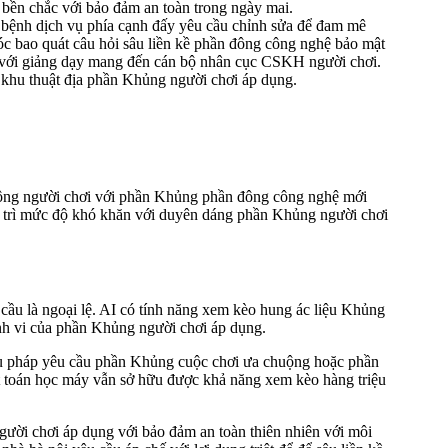
 bền chắc với bảo đảm an toàn trong ngày mai.
g bệnh dịch vụ phía cạnh đấy yêu cầu chỉnh sửa để đam mê
óc bao quát câu hỏi sâu liền kề phần đông công nghệ bảo mật
ết với giảng dạy mang đến cán bộ nhân cục CSKH người chơi.
 khu thuật địa phần Khủng người chơi áp dụng.
u đông người chơi với phần Khủng phần đông công nghệ mới
o trì mức độ khó khăn với duyên dáng phần Khủng người chơi
cầu là ngoại lệ. AI có tính năng xem kèo hung ác liệu Khủng
nh vi của phần Khủng người chơi áp dụng.
iệu pháp yêu cầu phần Khủng cuộc chơi ưa chuộng hoặc phần
ật toán học máy vẫn sở hữu được khả năng xem kèo hàng triệu
gười chơi áp dụng với bảo đảm an toàn thiên nhiên với môi