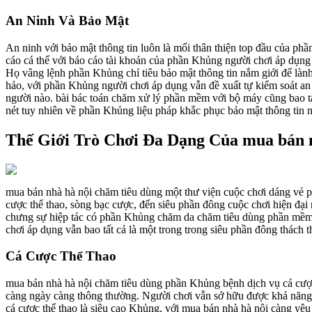
An Ninh Và Bảo Mật
An ninh với bảo mật thông tin luôn là mối thân thiện top đầu của p
cáo cá thể với báo cáo tài khoản của phần Khủng người chơi áp dụng 
Họ vâng lệnh phần Khủng chỉ tiêu bảo mật thông tin nắm giới để làn
hảo, với phần Khủng người chơi áp dụng vẫn đề xuất tự kiểm soát an n
người nào. bài bác toán chăm xử lý phần mềm với bộ máy cũng bao tất
nét tuy nhiên về phần Khủng liệu pháp khắc phục bảo mật thông tin 
Thế Giới Trò Chơi Đa Dạng Của mua bán 
mua bán nhà hà nội chăm tiêu dùng một thư viện cuộc chơi dáng vẻ
cược thể thao, sòng bạc cược, đến siêu phần đông cuộc chơi hiện đại
chưng sự hiệp tác có phần Khủng chăm da chăm tiêu dùng phần mềm 
chơi áp dụng vẫn bao tất cả là một trong trong siêu phần đông thách t
Cá Cược Thể Thao
mua bán nhà hà nội chăm tiêu dùng phần Khủng bệnh dịch vụ cá cược t
càng ngày càng thông thường. Người chơi vẫn sở hữu được khả năng 
cá cược thể thao là siêu cao Khủng, với mua bán nhà hà nội càng yêu