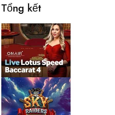
Tổng kết