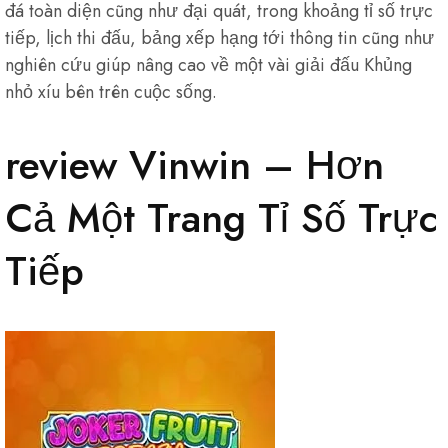
đá toàn diện cũng như đại quát, trong khoảng tỉ số trực
tiếp, lịch thi đấu, bảng xếp hạng tới thông tin cũng như
nghiên cứu giúp nâng cao về một vài giải đấu Khủng
nhỏ xíu bên trên cuộc sống.
review Vinwin – Hơn
Cả Một Trang Tỉ Số Trực
Tiếp