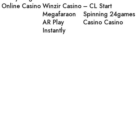
Online Casino
Winzir Casino
– CL Start
Megafaraon
Spinning 24games
AR Play
Casino Casino
Instantly
Aarnede Creations Private Limited
Aarnede Creations delivers stylish, high-quality
accessories, blending craftsmanship and innovation for a
global audience.