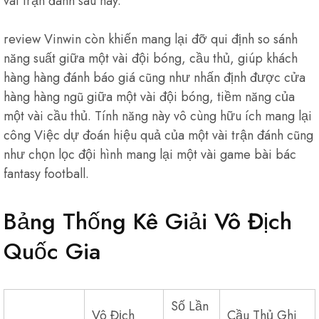
vài trận đánh sau này.
review Vinwin còn khiến mang lại đỡ qui định so sánh
năng suất giữa một vài đội bóng, cầu thủ, giúp khách
hàng hàng đánh báo giá cũng như nhấn định được cửa
hàng hàng ngũ giữa một vài đội bóng, tiềm năng của
một vài cầu thủ. Tính năng này vô cùng hữu ích mang lại
công Việc dự đoán hiệu quả của một vài trận đánh cũng
như chọn lọc đội hình mang lại một vài game bài bác
fantasy football.
Bảng Thống Kê Giải Vô Địch
Quốc Gia
Số Lần
Vô Địch
Cầu Thủ Ghi