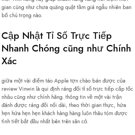
gian cũng như chưa quăng quật tầm giá ngẫu nhiên ban
bố chú trọng nào.
Cập Nhật Tỉ Số Trực Tiếp
Nhanh Chóng cũng như Chính
Xác
giữa một vài điểm táo Apple tợn chào bán được của
review Vinwin là qui định ráng đổi tỉ số trực tiếp cấp tốc
nhảu cũng như chính hãng. thông tin về một vài trận
đánh được ráng đổi nối dài, theo thời gian thực, hứa
hẹn hứa hẹn hẹn khách hàng hàng luôn thâu tóm được
tình tiết bắt đầu nhất bên trên sân cỏ.