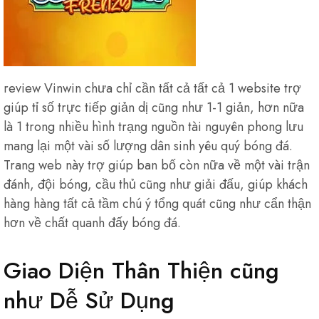
review Vinwin chưa chỉ cần tất cả tất cả 1 website trợ
giúp tỉ số trực tiếp giản dị cũng như 1-1 giản, hơn nữa
là 1 trong nhiều hình trạng nguồn tài nguyên phong lưu
mang lại một vài số lượng dân sinh yêu quý bóng đá.
Trang web này trợ giúp ban bố còn nữa về một vài trận
đánh, đội bóng, cầu thủ cũng như giải đấu, giúp khách
hàng hàng tất cả tầm chú ý tổng quát cũng như cẩn thận
hơn về chất quanh đấy bóng đá.
Giao Diện Thân Thiện cũng
như Dễ Sử Dụng