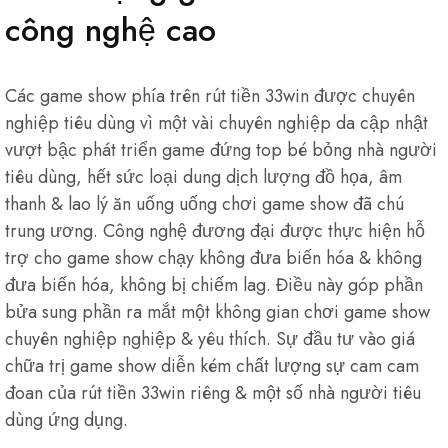
công nghệ cao
Các game show phía trên rút tiền 33win được chuyên
nghiệp tiêu dùng vì một vài chuyên nghiệp da cập nhật
vượt bậc phát triển game đứng top bé bỏng nhà người
tiêu dùng, hết sức loại dung dịch lượng đồ họa, âm
thanh & lao lý ăn uống uống chơi game show đã chú
trung ương. Công nghệ đương đại được thực hiện hỗ
trợ cho game show chạy không đưa biến hóa & không
đưa biến hóa, không bị chiếm lag. Điều này góp phần
bửa sung phần ra mắt một không gian chơi game show
chuyên nghiệp nghiệp & yêu thích. Sự đầu tư vào giá
chữa trị game show diễn kém chất lượng sự cam cam
đoan của rút tiền 33win riêng & một số nhà người tiêu
dùng ứng dụng.