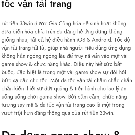
tốc vận tải trang
rút tiền 33win được Gia Công hóa để sinh hoạt không
đưa biến hóa phía trên đa dạng hệ ứng dụng không
giống nhau, tất cả hệ điều hành iOS & Android. Tốc độ
vận tải trang tất tả, giúp nhà người tiêu dùng ứng dụng
không hẳn ngóng ngóng lâu để truy nã vấn vào một vài
game show & chức năng khác. Điều này hết sức bắt
buộc, đặc biệt là trong một vài game show sự đòi hỏi
bức xạ cấp cho tốc. Một da tốc vận tải chậm chắc chắn
chắn kiến thiết sự đứt quãng & tiến hành cho lao lý ăn
uống uống chơi game show. Bởi cầm cầm, chức năng
tương say mê & da tốc vận tải trang cao là một trong
vượt trội hơn đáng thông qua của rút tiền 33win.