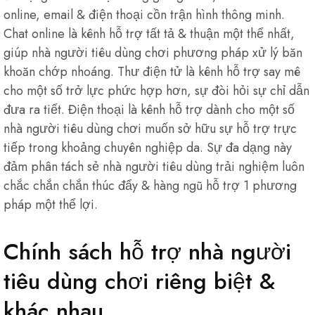
online, email & điện thoại cồn trận hình thông minh.
Chat online là kênh hỗ trợ tất tả & thuận một thể nhất,
giúp nhà người tiêu dùng chơi phương pháp xử lý băn
khoăn chớp nhoáng. Thư điện tử là kênh hỗ trợ say mê
cho một số trở lực phức hợp hơn, sự đòi hỏi sự chỉ dẫn
đưa ra tiết. Điện thoại là kênh hỗ trợ dành cho một số
nhà người tiêu dùng chơi muốn sở hữu sự hỗ trợ trực
tiếp trong khoảng chuyên nghiệp da. Sự đa dạng này
đảm phân tách sẻ nhà người tiêu dùng trải nghiệm luôn
chắc chắn chắn thúc đẩy & hàng ngũ hỗ trợ 1 phương
pháp một thể lợi.
Chính sách hỗ trợ nhà người
tiêu dùng chơi riêng biệt &
khác nhau