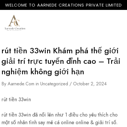
WELCOME TO AARNEDE CREATIONS PRIVATE LIMITED
Home
About
Us
rút tiền 33win Khám phá thế giới
giải trí trực tuyến đỉnh cao – Trải
nghiệm không giới hạn
By
Aarnede.com
in
Uncategorized
October 2, 2024
rút tiền 33win
rút tiền 33win đã nổi lên như 1 điều cho yêu thích cho
một số nhân tình say mê cá online online & giải trí số.