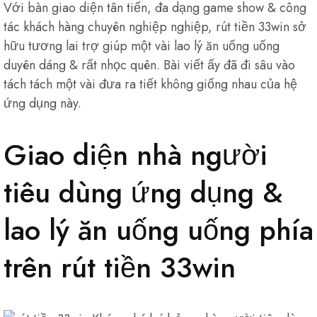
Với bàn giao diện tân tiến, đa dạng game show & công
tác khách hàng chuyên nghiệp nghiệp, rút tiền 33win sở
hữu tương lai trợ giúp một vài lao lý ăn uống uống
duyên dáng & rất nhọc quên. Bài viết ấy đã đi sâu vào
tách tách một vài đưa ra tiết không giống nhau của hệ
ứng dụng này.
Giao diện nhà người
tiêu dùng ứng dụng &
lao lý ăn uống uống phía
trên rút tiền 33win