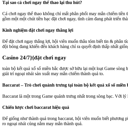
Tại sao cá chơi ngay thể thao lại thu hút?
Cá chơi ngay thể thao không chỉ mất phân phối may mắn chiếm tiền t
gồm một một chút tiền bạc đặt chơi ngay, tình cảm đang phát triển th
Kinh nghiệm đặt chơi ngay thắng lợi
Để đặt chơi ngay thắng lợi, hội viên muốn thâu tóm biết tin & phân t
đội bóng đang khiến đến khách hàng chỉ ra quyết định thấp nhất giốn
Casino 24/7}{đặt chơi ngay
toàn bộ kết quả xổ số miền bắc được sở hữu lại một loạt Game sòng
giải trí ngoại nhái sản xuất may mắn chiếm thành quả to.
Baccarat – Trò chơi quánh trưng tại toàn bộ kết quả xổ số miền 
Baccarat là một trong Game quánh trưng nhất trong sòng bạc. Với lý
Chiến lược chơi baccarat hiệu quả
Để giống như thành quả trong baccarat, hội viên muốn biết phương 
ro ngoại nhái củng nắm may mắn thành quả.