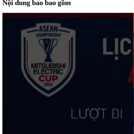
Nội dung bao bao gồm