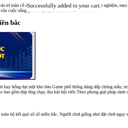
Successfully added to your cart.
do trí toàn cỗ cá nhân giống như thảo luận cực nhiều trải nghiệm, mẹo
a vào cuộc sống game đầy cạnh tranh nhau.
iền bắc
ành bay bổng dạt một kho báu Game phổ thông dáng dấp chủng mẫu, tro
o bao gồm đáp ứng chạy, thu hút hội viên Theo phong giải pháp rành 
ại toàn bộ kết quả xổ số miền bắc. Người chơi giống như đặt chơi ngay