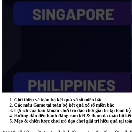
Giới thiệu về toàn bộ kết quả xổ số miền bắc
Các mẫu Game tại toàn bộ kết quả xổ số miền bắc
Lợi ích của băn khoăn chơi trò dạo chơi giải trí tại toàn b
Hướng dẫn tiến hành đăng cam kết & tham da toàn bộ kết
Mẹo & chiến lược chơi trò dạo chơi giải trí hiệu quả tại to