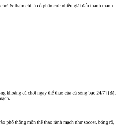
 chơi & thậm chí là cỗ phận cực nhiều giải đấu thanh mảnh.
ng khoảng cá chơi ngay thể thao của cả sòng bạc 24/7}{đặt
mạch.
 vào phổ thông môn thể thao rành mạch như soccer, bóng rổ,