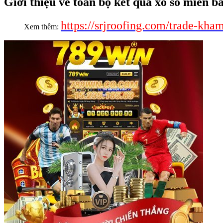
Giới thiệu về toàn bộ kết quả xổ số miền b
https://srjroofing.com/trade-kh
Xem thêm: