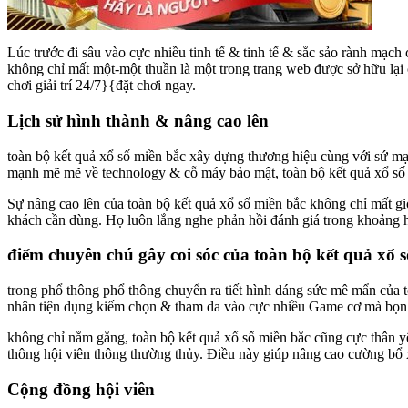
Lúc trước đi sâu vào cực nhiều tinh tế & tinh tế & sắc sảo rành mạch
không chỉ mất một-một thuần là một trong trang web được sở hữu lại c
chơi giải trí 24/7}{đặt chơi ngay.
Lịch sử hình thành & nâng cao lên
toàn bộ kết quả xổ số miền bắc xây dựng thương hiệu cùng với sứ mạng
mạnh mẽ mẽ về technology & cỗ máy bảo mật, toàn bộ kết quả xổ số 
Sự nâng cao lên của toàn bộ kết quả xổ số miền bắc không chỉ mất g
khách cần dùng. Họ luôn lắng nghe phản hồi đánh giá trong khoảng hộ
điểm chuyên chú gây coi sóc của toàn bộ kết quả xổ 
trong phổ thông phổ thông chuyển ra tiết hình dáng sức mê mẩn của t
nhân tiện dụng kiếm chọn & tham da vào cực nhiều Game cơ mà bọn họ
không chỉ nắm gắng, toàn bộ kết quả xổ số miền bắc cũng cực thân
thông hội viên thông thường thủy. Điều này giúp nâng cao cường bổ x
Cộng đồng hội viên