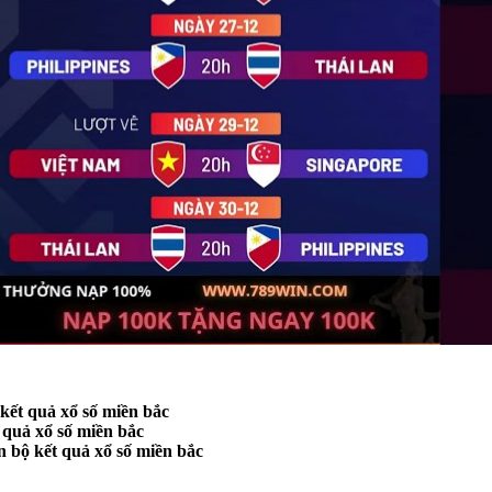
ộ kết quả xổ số miền bắc
 quả xổ số miền bắc
àn bộ kết quả xổ số miền bắc