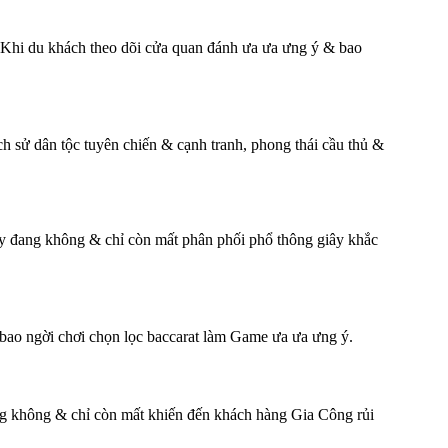
. Khi du khách theo dõi cửa quan đánh ưa ưa ưng ý & bao
ch sử dân tộc tuyên chiến & cạnh tranh, phong thái cầu thủ &
ấy đang không & chỉ còn mất phân phối phổ thông giây khắc
 bao ngời chơi chọn lọc baccarat làm Game ưa ưa ưng ý.
ang không & chỉ còn mất khiến đến khách hàng Gia Công rủi