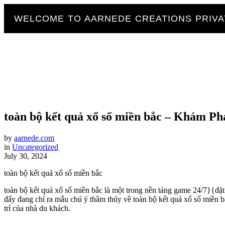
WELCOME TO AARNEDE CREATIONS PRIVAT
toàn bộ kết quả xổ số miền bắc – Khám 
by
aarnede.com
in
Uncategorized
July 30, 2024
toàn bộ kết quả xổ số miền bắc
toàn bộ kết quả xổ số miền bắc là một trong nền tảng game 24/7}{đặt
đấy đang chỉ ra mẫu chú ý thâm thúy về toàn bộ kết quả xổ số miền 
trí của nhà du khách.