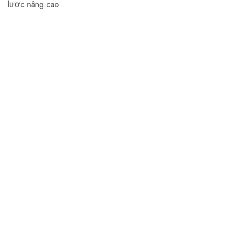
lược nâng cao
Aarnede Creations Private Limited
Aarnede Creations delivers stylish, high-quality
accessories, blending craftsmanship and innovation for a
global audience.