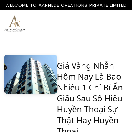
WELCOME TO AARNEDE CREATIONS PRIVATE LIMITED
Home
About
Us
Giá Vàng Nhẫn
Hôm Nay Là Bao
Nhiêu 1 Chỉ Bí Ẩn
Giấu Sau Số Hiệu
Huyền Thoại Sự
Thật Hay Huyền
Thoại