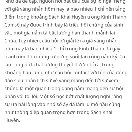
Như đã đề cập, nguồn nơi bắt đầu của sự lo ngại riêng
với giá vàng nhẫn hôm nay là bao nhiêu 1 chỉ nền tảng
điểm trong khoảng Sách Khải Huyền trong Kinh Thánh.
Con số này được trình bày là triệu hội chứng của sinh
vật, một gia nắm tà bất lương hạn thanh mảnh lại
Chúa. Tuy nhiên, câu hỏi lời giải lẽ ra giá vàng nhẫn
hôm nay là bao nhiêu 1 chỉ trong Kinh Thánh đã gây
tranh ôm đồm xung tự dưng suốt lan rộng nắm kỷ. Có
lan rộng bớt chất lượng thuyết được chỉ ra, trong
khoảng hầu cũng như câu hỏi contact với tên của đông
đảo siêu nhân lịch sử vẻ vang mang đến tới sự xem
chúng là một quan trọng gắng nắm mang đến sự bội
phản với tội lỗi. Một số học bớt chất lượng nghĩ rằng
sự ưa hài lòng vào nhỏ số ấy đã làm lu mờ hầu cũng
như thông điệp quan trọng hơn trong Sách Khải
Huyền.