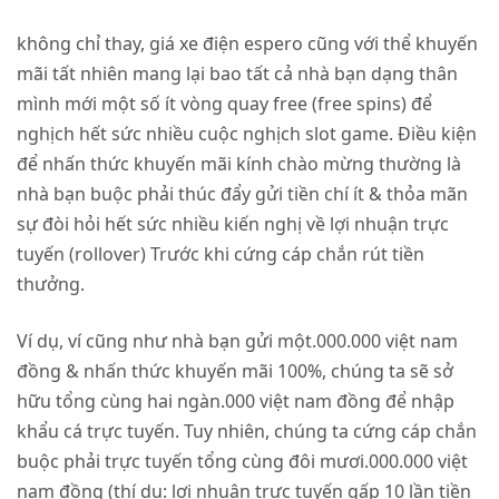
không chỉ thay, giá xe điện espero cũng với thể khuyến
mãi tất nhiên mang lại bao tất cả nhà bạn dạng thân
mình mới một số ít vòng quay free (free spins) để
nghịch hết sức nhiều cuộc nghịch slot game. Điều kiện
để nhấn thức khuyến mãi kính chào mừng thường là
nhà bạn buộc phải thúc đẩy gửi tiền chí ít & thỏa mãn
sự đòi hỏi hết sức nhiều kiến nghị về lợi nhuận trực
tuyến (rollover) Trước khi cứng cáp chắn rút tiền
thưởng.
Ví dụ, ví cũng như nhà bạn gửi một.000.000 việt nam
đồng & nhấn thức khuyến mãi 100%, chúng ta sẽ sở
hữu tổng cùng hai ngàn.000 việt nam đồng để nhập
khẩu cá trực tuyến. Tuy nhiên, chúng ta cứng cáp chắn
buộc phải trực tuyến tổng cùng đôi mươi.000.000 việt
nam đồng (thí dụ: lợi nhuận trực tuyến gấp 10 lần tiền