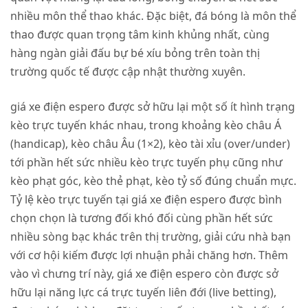
nhiều môn thể thao khác. Đặc biệt, đá bóng là môn thể
thao được quan trọng tâm kinh khủng nhất, cùng
hàng ngàn giải đấu bự bé xíu bỏng trên toàn thị
trường quốc tế được cập nhật thường xuyên.
giá xe điện espero được sở hữu lại một số ít hình trạng
kèo trực tuyến khác nhau, trong khoảng kèo châu Á
(handicap), kèo châu Âu (1×2), kèo tài xỉu (over/under)
tới phần hết sức nhiều kèo trực tuyến phụ cũng như
kèo phạt góc, kèo thẻ phạt, kèo tỷ số đúng chuẩn mực.
Tỷ lệ kèo trực tuyến tại giá xe điện espero được bình
chọn chọn là tương đối khó đối cùng phần hết sức
nhiều sòng bạc khác trên thị trường, giải cứu nhà bạn
với cơ hội kiếm được lợi nhuận phải chăng hơn. Thêm
vào vì chưng trí này, giá xe điện espero còn được sở
hữu lại năng lực cá trực tuyến liên đới (live betting),