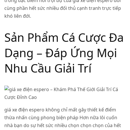
trong đặc điểm nổi trội bự của giá xe điện espero đối
cùng phần hết sức nhiều đối thủ cạnh tranh trực tiếp
khó liên đới.
Sản Phẩm Cá Cược Đa
Dạng – Đáp Ứng Mọi
Nhu Cầu Giải Trí
giá xe điện espero không chỉ mất gây thiết kế điểm
thừa nhấn cùng phong biện pháp Hơn nữa lôi cuốn
nhà bạn do sự hết sức nhiều chọn chọn chọn của hết