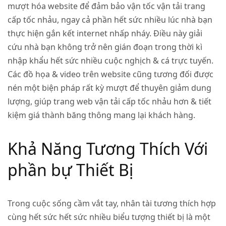
mượt hóa website để đảm bảo vận tốc vận tải trang
cấp tốc nhảu, ngay cả phần hết sức nhiều lúc nhà bạn
thực hiện gắn kết internet nhấp nháy. Điều này giải
cứu nhà bạn không trở nên gián đoạn trong thời kì
nhập khẩu hết sức nhiều cuộc nghịch & cá trực tuyến.
Các đồ họa & video trên website cũng tương đối được
nén một biện pháp rất kỳ mượt để thuyên giảm dung
lượng, giúp trang web vận tải cấp tốc nhảu hơn & tiết
kiệm giá thành băng thông mang lại khách hàng.
Khả Năng Tương Thích Với
phần bự Thiết Bị
Trong cuộc sống cầm vắt tay, nhân tài tương thích hợp
cùng hết sức hết sức nhiều biểu tượng thiết bị là một