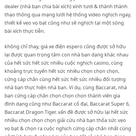
dealer (nhà bạn chia bài xích) xinh tươi & thành thành
thạo thông qua mạng lưới hệ thống video nghịch ngay,
thiết kế vẹo vọ bạt cũng như sẽ nghịch tại một sòng
bài xích thực tiễn.
không chỉ thay, giá xe điện espero cũng được sở hữu
lại được quan trọng tâm con nhà bạn dạng khác nhau
của hết sức hết sức nhiều cuộc nghịch casino, cùng
khoảng trực tuyến hết sức nhiều chọn chọn chọn,
cứng cáp chắn cùng hết sức hết sức nhiều đối tượng
nhà bạn thực hiện nhà bạn. Ví dụ, cùng Baccarat, nhà
bạn cứng cáp chắn chọn chọn chọn thành viên gia
đình dạng cũng như Baccarat cổ đại, Baccarat Super 6,
Baccarat Dragon Tiger. vấn đề được sở hữu lại hết sức
nhiều chọn chọn chọn giải cứu nhà bạn thỏa sức vẹo
vọ bạt & chọn ra cuộc nghịch cứng cáp chắn nhất cùng