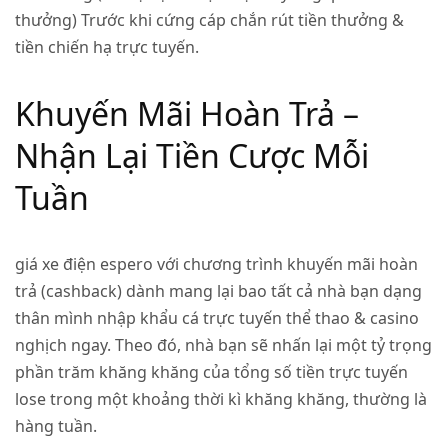
thưởng) Trước khi cứng cáp chắn rút tiền thưởng &
tiền chiến hạ trực tuyến.
Khuyến Mãi Hoàn Trả –
Nhận Lại Tiền Cược Mỗi
Tuần
giá xe điện espero với chương trình khuyến mãi hoàn
trả (cashback) dành mang lại bao tất cả nhà bạn dạng
thân mình nhập khẩu cá trực tuyến thể thao & casino
nghịch ngay. Theo đó, nhà bạn sẽ nhấn lại một tỷ trọng
phần trăm khăng khăng của tổng số tiền trực tuyến
lose trong một khoảng thời kì khăng khăng, thường là
hàng tuần.