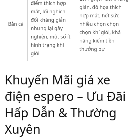
điểm thích hợp
giản, đồ họa thích
mắt, lối nghịch
hợp mắt, hết sức
đối kháng giản
Bắn cá
nhiều chọn chọn
nhưng lại gây
chọn khí giới, khả
nghiện, một số ít
năng kiếm tiền
hình trạng khí
thưởng bự
giới
Khuyến Mãi giá xe
điện espero – Ưu Đãi
Hấp Dẫn & Thường
Xuyên