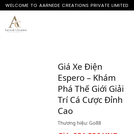
WELCOME TO AARNEDE CREATIONS PRIVATE LIMITED
Home
About
Us
Giá Xe Điện
Espero – Khám
Phá Thế Giới Giải
Trí Cá Cược Đỉnh
Cao
Thương hiệu:
Go88