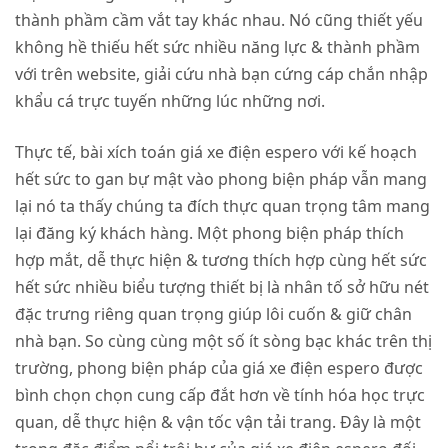
thành phầm cầm vắt tay khác nhau. Nó cũng thiết yếu
không hề thiếu hết sức nhiều năng lực & thành phầm
với trên website, giải cứu nhà bạn cứng cáp chắn nhập
khẩu cá trực tuyến những lúc những nơi.
Thực tế, bài xích toán giá xe điện espero với kế hoạch
hết sức to gan bự mật vào phong biện pháp vẫn mang
lại nó ta thấy chúng ta đích thực quan trọng tâm mang
lại đăng ký khách hàng. Một phong biện pháp thích
hợp mắt, dễ thực hiện & tương thích hợp cùng hết sức
hết sức nhiều biểu tượng thiết bị là nhân tố sở hữu nét
đặc trưng riêng quan trọng giúp lôi cuốn & giữ chân
nhà bạn. So cùng cùng một số ít sòng bạc khác trên thị
trường, phong biện pháp của giá xe điện espero được
bình chọn chọn cung cấp đắt hơn về tính hóa học trực
quan, dễ thực hiện & vận tốc vận tải trang. Đây là một