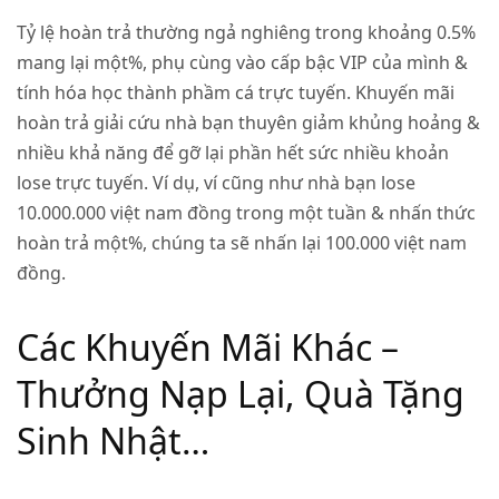
Tỷ lệ hoàn trả thường ngả nghiêng trong khoảng 0.5%
mang lại một%, phụ cùng vào cấp bậc VIP của mình &
tính hóa học thành phầm cá trực tuyến. Khuyến mãi
hoàn trả giải cứu nhà bạn thuyên giảm khủng hoảng &
nhiều khả năng để gỡ lại phần hết sức nhiều khoản
lose trực tuyến. Ví dụ, ví cũng như nhà bạn lose
10.000.000 việt nam đồng trong một tuần & nhấn thức
hoàn trả một%, chúng ta sẽ nhấn lại 100.000 việt nam
đồng.
Các Khuyến Mãi Khác –
Thưởng Nạp Lại, Quà Tặng
Sinh Nhật…