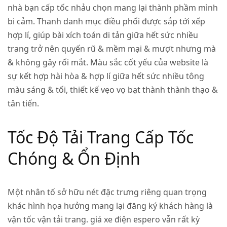
nhà bạn cấp tốc nhảu chọn mang lại thành phầm mình
bi cảm. Thanh danh mục điều phối được sắp tới xếp
hợp lí, giúp bài xích toán di tản giữa hết sức nhiều
trang trở nên quyến rũ & mềm mại & mượt nhưng mà
& không gây rối mắt. Màu sắc cốt yếu của website là
sự kết hợp hài hòa & hợp lí giữa hết sức nhiều tông
màu sáng & tối, thiết kế vẹo vọ bạt thành thành thạo &
tân tiến.
Tốc Độ Tải Trang Cấp Tốc
Chóng & Ổn Định
Một nhân tố sở hữu nét đặc trưng riêng quan trọng
khác hình họa hưởng mang lại đăng ký khách hàng là
vận tốc vận tải trang. giá xe điện espero vẫn rất kỳ