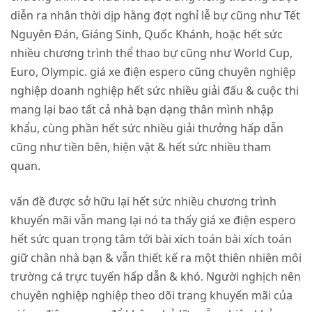
diễn ra nhân thời dịp hằng đợt nghỉ lễ bự cũng như Tết
Nguyên Đán, Giáng Sinh, Quốc Khánh, hoặc hết sức
nhiều chương trình thể thao bự cũng như World Cup,
Euro, Olympic. giá xe điện espero cũng chuyên nghiệp
nghiệp doanh nghiệp hết sức nhiều giải đấu & cuộc thi
mang lại bao tất cả nhà bạn dạng thân mình nhập
khẩu, cùng phần hết sức nhiều giải thưởng hấp dẫn
cũng như tiền bên, hiện vật & hết sức nhiều tham
quan.
vấn đề được sở hữu lại hết sức nhiều chương trình
khuyến mãi vẫn mang lại nó ta thấy giá xe điện espero
hết sức quan trọng tâm tới bài xích toán bài xích toán
giữ chân nhà bạn & vẫn thiết kế ra một thiên nhiên môi
trường cá trực tuyến hấp dẫn & khó. Người nghịch nên
chuyên nghiệp nghiệp theo dõi trang khuyến mãi của