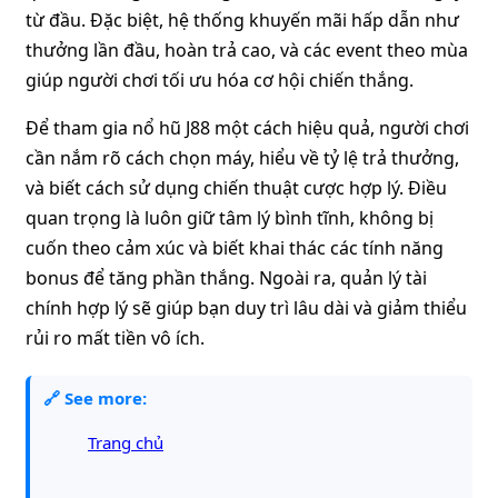
từ đầu. Đặc biệt, hệ thống khuyến mãi hấp dẫn như
thưởng lần đầu, hoàn trả cao, và các event theo mùa
giúp người chơi tối ưu hóa cơ hội chiến thắng.
Để tham gia nổ hũ J88 một cách hiệu quả, người chơi
cần nắm rõ cách chọn máy, hiểu về tỷ lệ trả thưởng,
và biết cách sử dụng chiến thuật cược hợp lý. Điều
quan trọng là luôn giữ tâm lý bình tĩnh, không bị
cuốn theo cảm xúc và biết khai thác các tính năng
bonus để tăng phần thắng. Ngoài ra, quản lý tài
chính hợp lý sẽ giúp bạn duy trì lâu dài và giảm thiểu
rủi ro mất tiền vô ích.
🔗 See more:
Trang chủ