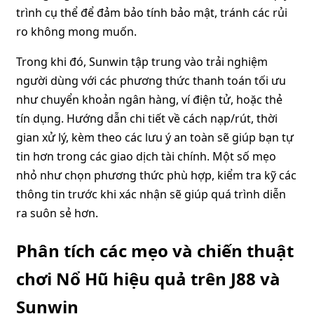
trình cụ thể để đảm bảo tính bảo mật, tránh các rủi
ro không mong muốn.
Trong khi đó, Sunwin tập trung vào trải nghiệm
người dùng với các phương thức thanh toán tối ưu
như chuyển khoản ngân hàng, ví điện tử, hoặc thẻ
tín dụng. Hướng dẫn chi tiết về cách nạp/rút, thời
gian xử lý, kèm theo các lưu ý an toàn sẽ giúp bạn tự
tin hơn trong các giao dịch tài chính. Một số mẹo
nhỏ như chọn phương thức phù hợp, kiểm tra kỹ các
thông tin trước khi xác nhận sẽ giúp quá trình diễn
ra suôn sẻ hơn.
Phân tích các mẹo và chiến thuật
chơi Nổ Hũ hiệu quả trên J88 và
Sunwin