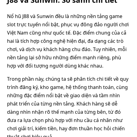
Nổ hũ J88 và Sunwin đều là những nền tảng game
slot trực tuyến nổi bật, phục vụ đông đảo người chơi
Việt Nam cũng như quốc tế. Đặc điểm chung của cả
hai là tích hợp công nghệ hiện đại, đa dạng các trò
chơi, và dịch vụ khách hàng chu đáo. Tuy nhiên, mỗi
nền tảng lại sở hữu những điểm mạnh riêng, phù
hợp với đối tượng người dùng khác nhau.
Trong phần này, chúng ta sẽ phân tích chi tiết về quy
trình đăng ký, kho game, hệ thống thanh toán, cùng
những đặc điểm nổi bật về giao diện và tầm nhìn
phát triển của từng nền tảng. Khách hàng sẽ dễ
dàng nhìn nhận rõ thế mạnh của từng bên, từ đó
đưa ra lựa chọn phù hợp với nhu cầu cá nhân như
chơi giải trí, kiếm tiền, hay đơn thuần học hỏi chiến
thuật chơi hiệu quả.