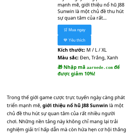
mạnh mẽ, giới thiệu nổ hũ J88
Sunwin là một chủ đề thu hút
sự quan tâm của rất...
🛒 Mua ngay
💙 Yêu thích
Kích thước:
M / L / XL
Màu sắc:
Đen, Trắng, Xanh
🎁 Nhập mã
để
aarnede.com
được giảm 10%!
Trong thế giới game cược trực tuyến ngày càng phát
triển mạnh mẽ,
giới thiệu nổ hũ J88 Sunwin
là một
chủ đề thu hút sự quan tâm của rất nhiều người
chơi. Những nền tảng này không chỉ mang lại trải
nghiệm giải trí hấp dẫn mà còn hứa hẹn cơ hội thắng