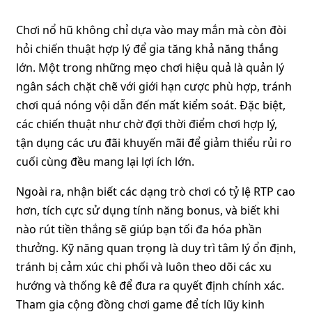
Chơi nổ hũ không chỉ dựa vào may mắn mà còn đòi
hỏi chiến thuật hợp lý để gia tăng khả năng thắng
lớn. Một trong những mẹo chơi hiệu quả là quản lý
ngân sách chặt chẽ với giới hạn cược phù hợp, tránh
chơi quá nóng vội dẫn đến mất kiểm soát. Đặc biệt,
các chiến thuật như chờ đợi thời điểm chơi hợp lý,
tận dụng các ưu đãi khuyến mãi để giảm thiểu rủi ro
cuối cùng đều mang lại lợi ích lớn.
Ngoài ra, nhận biết các dạng trò chơi có tỷ lệ RTP cao
hơn, tích cực sử dụng tính năng bonus, và biết khi
nào rút tiền thắng sẽ giúp bạn tối đa hóa phần
thưởng. Kỹ năng quan trọng là duy trì tâm lý ổn định,
tránh bị cảm xúc chi phối và luôn theo dõi các xu
hướng và thống kê để đưa ra quyết định chính xác.
Tham gia cộng đồng chơi game để tích lũy kinh