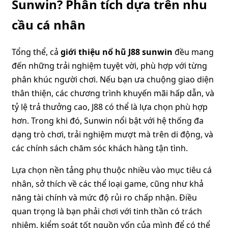
Sunwin? Phân tích dựa trên nhu
cầu cá nhân
Tổng thể, cả
giới thiệu nổ hũ J88 sunwin
đều mang
đến những trải nghiệm tuyệt vời, phù hợp với từng
phân khúc người chơi. Nếu bạn ưa chuộng giao diện
thân thiện, các chương trình khuyến mãi hấp dẫn, và
tỷ lệ trả thưởng cao, J88 có thể là lựa chọn phù hợp
hơn. Trong khi đó, Sunwin nổi bật với hệ thống đa
dạng trò chơi, trải nghiệm mượt mà trên di động, và
các chính sách chăm sóc khách hàng tận tình.
Lựa chọn nền tảng phụ thuộc nhiều vào mục tiêu cá
nhân, sở thích về các thể loại game, cũng như khả
năng tài chính và mức độ rủi ro chấp nhận. Điều
quan trọng là bạn phải chơi với tinh thần có trách
nhiệm, kiểm soát tốt nguồn vốn của mình để có thể