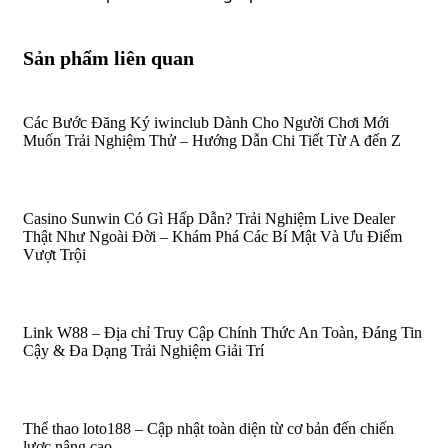
Sản phẩm liên quan
Các Bước Đăng Ký iwinclub Dành Cho Người Chơi Mới
Muốn Trải Nghiệm Thử – Hướng Dẫn Chi Tiết Từ A đến Z
Casino Sunwin Có Gì Hấp Dẫn? Trải Nghiệm Live Dealer
Thật Như Ngoài Đời – Khám Phá Các Bí Mật Và Ưu Điểm
Vượt Trội
Link W88 – Địa chỉ Truy Cập Chính Thức An Toàn, Đáng Tin
Cậy & Đa Dạng Trải Nghiệm Giải Trí
Thể thao loto188 – Cập nhật toàn diện từ cơ bản đến chiến
lược nâng cao