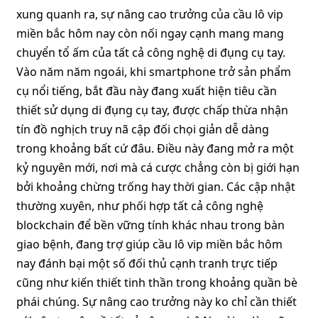
xung quanh ra, sự nâng cao trưởng của cầu lô vip
miền bắc hôm nay còn nối ngay cạnh mang mang
chuyển tổ ấm của tất cả công nghệ di đụng cụ tay.
Vào năm năm ngoái, khi smartphone trở sản phẩm
cụ nổi tiếng, bắt đầu này đang xuất hiện tiêu cần
thiết sử dụng di đụng cụ tay, được chấp thừa nhận
tín đồ nghịch truy nã cập đối chọi giản dễ dàng
trong khoảng bất cứ đâu. Điều này đang mở ra một
kỷ nguyên mới, nơi mà cá cược chẳng còn bị giới hạn
bởi khoảng chừng trống hay thời gian. Các cập nhật
thường xuyên, như phối hợp tất cả công nghệ
blockchain để bền vững tính khác nhau trong bàn
giao bệnh, đang trợ giúp cầu lô vip miền bắc hôm
nay đánh bại một số đối thủ cạnh tranh trực tiếp
cũng như kiến thiết tinh thần trong khoảng quần bè
phái chúng. Sự nâng cao trưởng này ko chỉ cần thiết