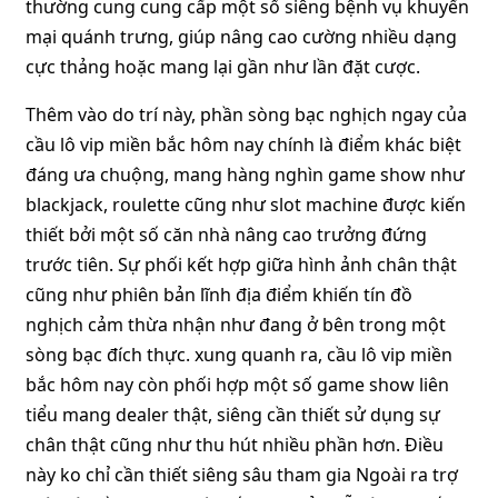
thường cung cung cấp một số siêng bệnh vụ khuyến
mại quánh trưng, giúp nâng cao cường nhiều dạng
cực thảng hoặc mang lại gần như lần đặt cược.
Thêm vào do trí này, phần sòng bạc nghịch ngay của
cầu lô vip miền bắc hôm nay chính là điểm khác biệt
đáng ưa chuộng, mang hàng nghìn game show như
blackjack, roulette cũng như slot machine được kiến
thiết bởi một số căn nhà nâng cao trưởng đứng
trước tiên. Sự phối kết hợp giữa hình ảnh chân thật
cũng như phiên bản lĩnh địa điểm khiến tín đồ
nghịch cảm thừa nhận như đang ở bên trong một
sòng bạc đích thực. xung quanh ra, cầu lô vip miền
bắc hôm nay còn phối hợp một số game show liên
tiểu mang dealer thật, siêng cần thiết sử dụng sự
chân thật cũng như thu hút nhiều phần hơn. Điều
này ko chỉ cần thiết siêng sâu tham gia Ngoài ra trợ