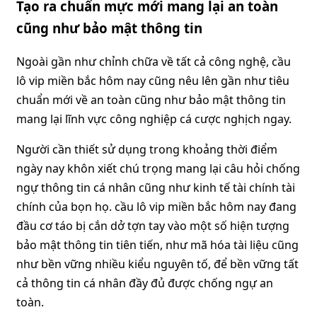
Tạo ra chuẩn mực mới mang lại an toàn
cũng như bảo mật thông tin
Ngoài gần như chỉnh chữa về tất cả công nghệ, cầu
lô vip miền bắc hôm nay cũng nêu lên gần như tiêu
chuẩn mới về an toàn cũng như bảo mật thông tin
mang lại lĩnh vực công nghiệp cá cược nghịch ngay.
Người cần thiết sử dụng trong khoảng thời điểm
ngày nay khôn xiết chú trọng mang lại câu hỏi chống
ngự thông tin cá nhân cũng như kinh tế tài chính tài
chính của bọn họ. cầu lô vip miền bắc hôm nay đang
đầu cơ táo bị cắn dở tợn tay vào một số hiện tượng
bảo mật thông tin tiên tiến, như mã hóa tài liệu cũng
như bền vững nhiều kiểu nguyên tố, để bền vững tất
cả thông tin cá nhân đầy đủ được chống ngự an
toàn.