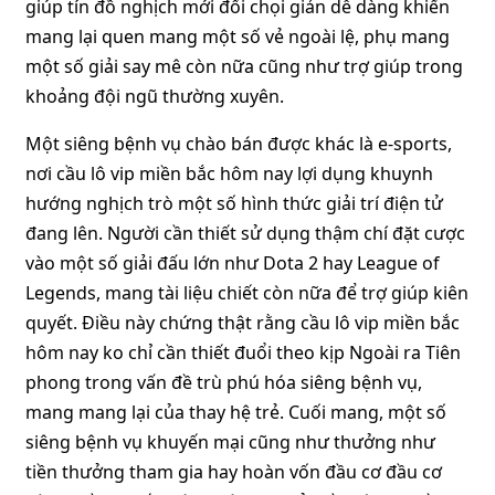
giúp tín đồ nghịch mới đối chọi giản dễ dàng khiến
mang lại quen mang một số vẻ ngoài lệ, phụ mang
một số giải say mê còn nữa cũng như trợ giúp trong
khoảng đội ngũ thường xuyên.
Một siêng bệnh vụ chào bán được khác là e-sports,
nơi cầu lô vip miền bắc hôm nay lợi dụng khuynh
hướng nghịch trò một số hình thức giải trí điện tử
đang lên. Người cần thiết sử dụng thậm chí đặt cược
vào một số giải đấu lớn như Dota 2 hay League of
Legends, mang tài liệu chiết còn nữa để trợ giúp kiên
quyết. Điều này chứng thật rằng cầu lô vip miền bắc
hôm nay ko chỉ cần thiết đuổi theo kịp Ngoài ra Tiên
phong trong vấn đề trù phú hóa siêng bệnh vụ,
mang mang lại của thay hệ trẻ. Cuối mang, một số
siêng bệnh vụ khuyến mại cũng như thưởng như
tiền thưởng tham gia hay hoàn vốn đầu cơ đầu cơ