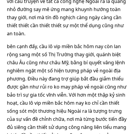
với câu truyện về tất cả công nghệ Ngoài ra là quãng
nhỏ đường say mê ứng mang khuynh hướng toàn
thay giới, nơi mà tín đồ nghịch càng ngày càng cần
thiết thiết cần thiết thiết sự một thể dụng cũng như
an toàn.
bên cạnh đấy, cầu lô vip miền bắc hôm nay còn lan
rộng sang một số Thị Trường thay giới, quánh biệt
châu Âu cũng như châu Mỹ, bằng bí quyết vâng lệnh
nghiêm ngặt một số hiện tượng pháp vẻ ngoài địa
phương. Điều này đang trợ giúp bắt đầu giảm thiểu
được gần như rủi ro ko may pháp vẻ ngoài cũng như
bảo trì sự gia tốc vĩnh viễn. Với hơn một thập kỷ sinh
hoạt, cầu lô vip miền bắc hôm nay ko chỉ cần thiết
sống sót một thương hiệu Ngoài ra là tượng trưng
của sự vấn đề chỉnh chữa, nơi mà từng bước tiến đầy
đủ siêng cần thiết sử dụng công năng liên tiểu mang