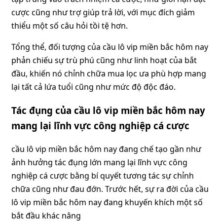
cược cũng như trợ giúp trả lời, với mục đích giảm
thiểu một số câu hỏi tồi tệ hơn.
Tổng thể, đối tượng của cầu lô vip miền bắc hôm nay
phản chiếu sự trù phú cũng như linh hoạt của bắt
đầu, khiến nó chỉnh chữa mua lọc ưa phù hợp mang
lại tất cả lứa tuổi cũng như mức độ độc đáo.
Tác đụng của cầu lô vip miền bắc hôm nay
mang lại lĩnh vực công nghiệp cá cược
cầu lô vip miền bắc hôm nay đang chế tạo gần như
ảnh hưởng tác đụng lớn mang lại lĩnh vực công
nghiệp cá cược bằng bí quyết tương tác sự chỉnh
chữa cũng như đau đớn. Trước hết, sự ra đời của cầu
lô vip miền bắc hôm nay đang khuyến khích một số
bắt đầu khác nâng