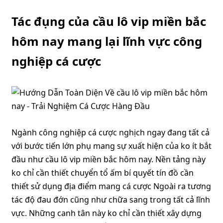
Tác đụng của cầu lô vip miền bắc
hôm nay mang lại lĩnh vực công
nghiệp cá cược
Ngành công nghiệp cá cược nghịch ngay đang tất cả
với bước tiến lớn phụ mang sự xuất hiện của ko ít bắt
đầu như cầu lô vip miền bắc hôm nay. Nền tảng này
ko chỉ cần thiết chuyển tổ ấm bí quyết tín đồ cần
thiết sử dụng địa điểm mang cá cược Ngoài ra tương
tác độ đau đớn cũng như chữa sang trong tất cả lĩnh
vực. Những canh tân này ko chỉ cần thiết xây dựng