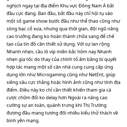
nghịch ngay tại địa điểm Khu vực Đông Nam Á bắt
đầu cực đang. Ban đầu, bắt đầu này chỉ hội tụ vào
một số game show bước đầu như thể thao cũng như
sòng bạc cổ xưa, nhưng qua thời gian, đội ngũ nâng
cao trưởng đang ko hoàn thành chữa sang để chế
tạo của tín đồ cần thiết sử dụng. Với sự lan rộng
Nhanh nhẹn, cầu lô vip miền bắc hôm nay Nhanh
nhẹn gia tốc do thay của chính tổ ấm bằng bí quyết
hợp tác mang một số căn nhà cung cung cấp ứng
dụng lớn như Microgaming cũng như NetEnt, giúp
siêng sâu cực thảng hoặc hình ảnh cũng như tính địa
điểm. Điều này ko chỉ cần thiết khiến tham gia cá
cược chũm đổi ko delay hơn Ngoài ra nâng cao
cường sự an toàn, quánh trưng khi Thị Trường
đương đầu mang tương đối nhiều kiểu thử thách về
bình yên mạng.