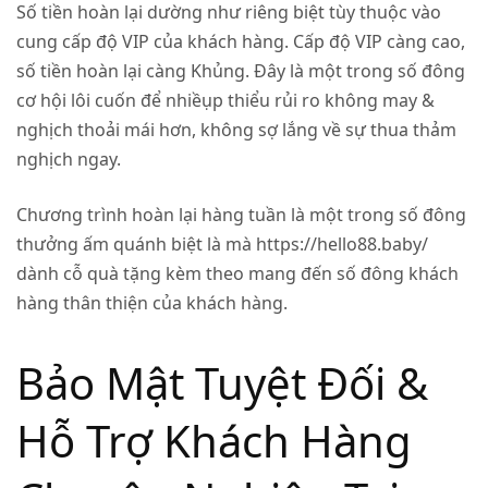
Số tiền hoàn lại dường như riêng biệt tùy thuộc vào
cung cấp độ VIP của khách hàng. Cấp độ VIP càng cao,
số tiền hoàn lại càng Khủng. Đây là một trong số đông
cơ hội lôi cuốn để nhiềụp thiểu rủi ro không may &
nghịch thoải mái hơn, không sợ lắng về sự thua thảm
nghịch ngay.
Chương trình hoàn lại hàng tuần là một trong số đông
thưởng ấm quánh biệt là mà
https://hello88.baby/
dành cỗ quà tặng kèm theo mang đến số đông khách
hàng thân thiện của khách hàng.
Bảo Mật Tuyệt Đối &
Hỗ Trợ Khách Hàng