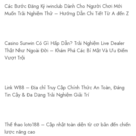
Các Bước Đăng Ký iwinclub Dành Cho Người Chơi Mới
Muốn Trải Nghiệm Thử – Hướng Dẫn Chi Tiết Từ A đến Z
Casino Sunwin Có Gì Hấp Dẫn? Trải Nghiệm Live Dealer
Thật Như Ngoài Đời – Khám Phá Các Bí Mật Và Ưu Điểm
Vượt Trội
Link W88 – Địa chỉ Truy Cập Chính Thức An Toàn, Đáng
Tin Cậy & Đa Dạng Trải Nghiệm Giải Trí
Thể thao loto188 – Cập nhật toàn diện từ cơ bản đến chiến
lược nâng cao