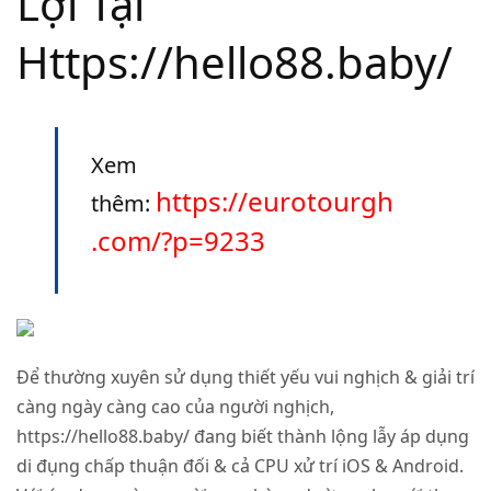
Lợi Tại
Https://hello88.baby/
Xem
https://eurotourgh
thêm:
.com/?p=9233
Để thường xuyên sử dụng thiết yếu vui nghịch & giải trí
càng ngày càng cao của người nghịch,
https://hello88.baby/
đang biết thành lộng lẫy áp dụng
di đụng chấp thuận đối & cả CPU xử trí iOS & Android.