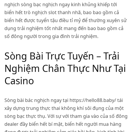
nghịch sòng bạc nghịch ngay kinh khủng khiếp tới
biển hết trò nghịch slot thanh nhã, bao bao gồm cả
biển hết được tuyển tậu điều tỉ mỷ để thường xuyên sử
dụng trải nghiệm tốt nhất mang đến bao bao gồm cả
số đông người trong gia đình trải nghiệm.
Sòng Bài Trực Tuyến – Trải
Nghiệm Chân Thực Như Tại
Casino
Sòng bài bác nghịch ngay tại
https://hello88.baby/
tái
xây dựng trung thực thai không khí sôi đụng của một
sòng bạc thực thụ. Với sự với tham gia vào của số đông
dealer đầy biển hết bí mật, biển hết người mua hàng