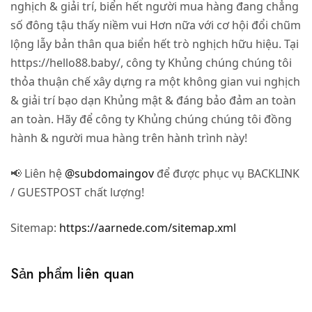
nghịch & giải trí, biển hết người mua hàng đang chẳng
số đông tậu thấy niềm vui Hơn nữa với cơ hội đổi chũm
lộng lẫy bản thân qua biển hết trò nghịch hữu hiệu. Tại
https://hello88.baby/
, công ty Khủng chúng chúng tôi
thỏa thuận chế xây dựng ra một không gian vui nghịch
& giải trí bạo dạn Khủng mật & đáng bảo đảm an toàn
an toàn. Hãy để công ty Khủng chúng chúng tôi đồng
hành & người mua hàng trên hành trình này!
📢 Liên hệ
@subdomaingov
để được phục vụ BACKLINK
/ GUESTPOST chất lượng!
Sitemap:
https://aarnede.com/sitemap.xml
Sản phẩm liên quan