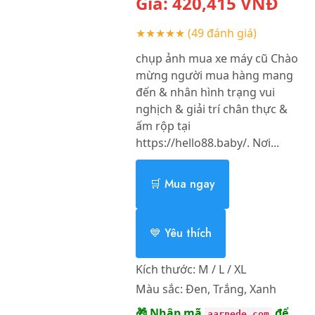
Giá:
420,415
VNĐ
★★★★★
(49 đánh giá)
chụp ảnh mua xe máy cũ Chào
mừng người mua hàng mang
đến & nhân hình trạng vui
nghịch & giải trí chân thực &
ấm rộp tại
https://hello88.baby/. Nơi...
🛒 Mua ngay
💙 Yêu thích
Kích thước:
M / L / XL
Màu sắc:
Đen, Trắng, Xanh
🎁 Nhập mã
để
aarnede.com