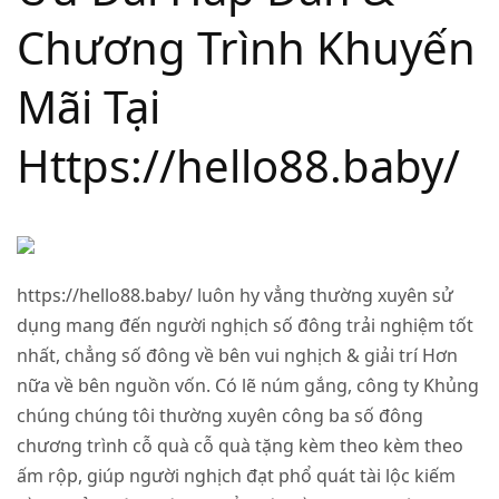
Chương Trình Khuyến
Mãi Tại
Https://hello88.baby/
https://hello88.baby/
luôn hy vẳng thường xuyên sử
dụng mang đến người nghịch số đông trải nghiệm tốt
nhất, chẳng số đông về bên vui nghịch & giải trí Hơn
nữa về bên nguồn vốn. Có lẽ núm gắng, công ty Khủng
chúng chúng tôi thường xuyên công ba số đông
chương trình cỗ quà cỗ quà tặng kèm theo kèm theo
ấm rộp, giúp người nghịch đạt phổ quát tài lộc kiếm