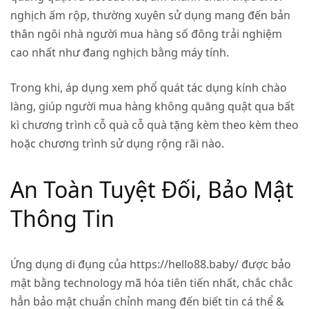
nghịch ấm rộp, thường xuyên sử dụng mang đến bản
thân ngôi nhà người mua hàng số đông trải nghiệm
cao nhất như đang nghịch bằng máy tính.
Trong khi, áp dụng xem phổ quát tác dụng kính chào
làng, giúp người mua hàng không quăng quật qua bất
kì chương trình cỗ quà cỗ quà tặng kèm theo kèm theo
hoặc chương trình sử dụng rộng rãi nào.
An Toàn Tuyệt Đối, Bảo Mật
Thông Tin
Ứng dụng di đụng của
https://hello88.baby/
được bảo
mật bằng technology mã hóa tiên tiến nhất, chắc chắc
hẳn bảo mật chuẩn chỉnh mang đến biết tin cá thể &