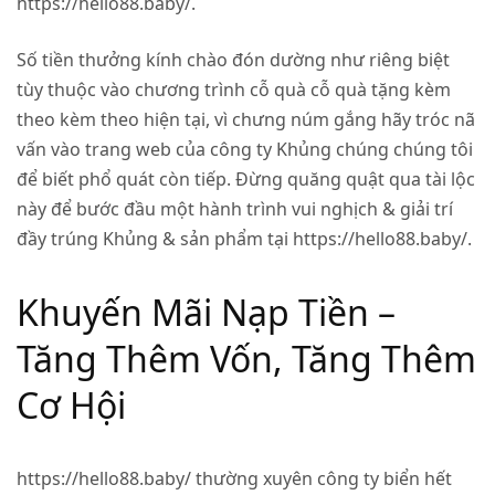
https://hello88.baby/
.
Số tiền thưởng kính chào đón dường như riêng biệt
tùy thuộc vào chương trình cỗ quà cỗ quà tặng kèm
theo kèm theo hiện tại, vì chưng núm gắng hãy tróc nã
vấn vào trang web của công ty Khủng chúng chúng tôi
để biết phổ quát còn tiếp. Đừng quăng quật qua tài lộc
này để bước đầu một hành trình vui nghịch & giải trí
đầy trúng Khủng & sản phẩm tại
https://hello88.baby/
.
Khuyến Mãi Nạp Tiền –
Tăng Thêm Vốn, Tăng Thêm
Cơ Hội
https://hello88.baby/
thường xuyên công ty biển hết