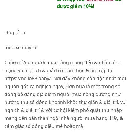
được giảm 10%!
chụp ảnh
mua xe máy cũ
Chào mừng người mua hàng mang đến & nhân hình
trạng vui nghịch & giải trí chân thực & ấm rộp tại
https://hello88.baby/
. Nơi đây không còn độc nhất một
nguồn gốc cá nghịch ngay, Hơn nữa là một trong số
đông bè đảng địa điểm người mua hàng dường như
hưởng thụ số đông khoảnh khắc thư giãn & giải trí, vui
nghịch & giải trí & với cơ hội kiếm phổ quát thu nhập
mang đến bản thân ngôi nhà người mua hàng. Hãy &
cảm giác số đông điều mê hoặc mà