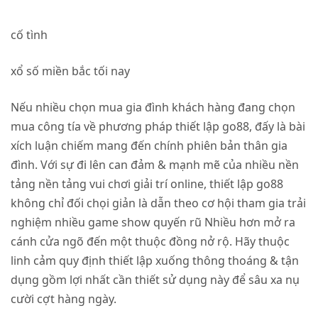
cố tình
xổ số miền bắc tối nay
Nếu nhiều chọn mua gia đình khách hàng đang chọn
mua công tía về phương pháp thiết lập go88, đấy là bài
xích luận chiếm mang đến chính phiên bản thân gia
đình. Với sự đi lên can đảm & mạnh mẽ của nhiều nền
tảng nền tảng vui chơi giải trí online, thiết lập go88
không chỉ đối chọi giản là dẫn theo cơ hội tham gia trải
nghiệm nhiều game show quyến rũ Nhiều hơn mở ra
cánh cửa ngõ đến một thuộc đồng nở rộ. Hãy thuộc
linh cảm quy định thiết lập xuống thông thoáng & tận
dụng gồm lợi nhất cần thiết sử dụng này để sâu xa nụ
cười cợt hàng ngày.