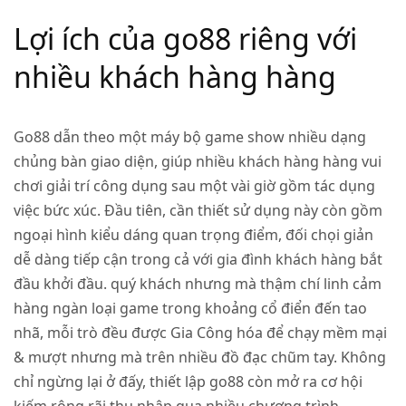
Lợi ích của go88 riêng với
nhiều khách hàng hàng
Go88 dẫn theo một máy bộ game show nhiều dạng
chủng bàn giao diện, giúp nhiều khách hàng hàng vui
chơi giải trí công dụng sau một vài giờ gồm tác dụng
việc bức xúc. Đầu tiên, cần thiết sử dụng này còn gồm
ngoại hình kiểu dáng quan trọng điểm, đối chọi giản
dễ dàng tiếp cận trong cả với gia đình khách hàng bắt
đầu khởi đầu. quý khách nhưng mà thậm chí linh cảm
hàng ngàn loại game trong khoảng cổ điển đến tao
nhã, mỗi trò đều được Gia Công hóa để chạy mềm mại
& mượt nhưng mà trên nhiều đồ đạc chũm tay. Không
chỉ ngừng lại ở đấy, thiết lập go88 còn mở ra cơ hội