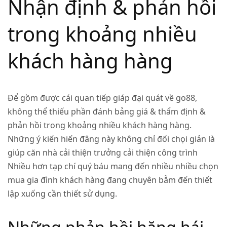
Nhận định & phản hồi
trong khoảng nhiều
khách hàng hàng
Để gồm được cái quan tiếp giáp đại quát về go88,
không thể thiếu phần đánh bảng giá & thẩm định &
phản hồi trong khoảng nhiều khách hàng hàng.
Những ý kiến hiến đâng này không chỉ đối chọi giản là
giúp căn nhà cải thiện trưởng cải thiện công trình
Nhiều hơn tạp chí quý báu mang đến nhiều nhiều chọn
mua gia đình khách hàng đang chuyên bẵm đến thiết
lập xuống cần thiết sử dụng.