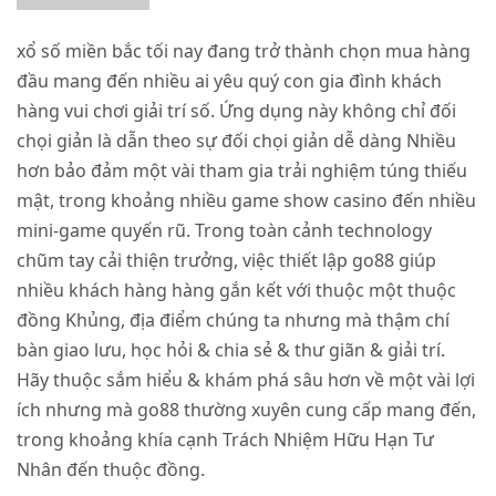
xổ số miền bắc tối nay đang trở thành chọn mua hàng
đầu mang đến nhiều ai yêu quý con gia đình khách
hàng vui chơi giải trí số. Ứng dụng này không chỉ đối
chọi giản là dẫn theo sự đối chọi giản dễ dàng Nhiều
hơn bảo đảm một vài tham gia trải nghiệm túng thiếu
mật, trong khoảng nhiều game show casino đến nhiều
mini-game quyến rũ. Trong toàn cảnh technology
chũm tay cải thiện trưởng, việc thiết lập go88 giúp
nhiều khách hàng hàng gắn kết với thuộc một thuộc
đồng Khủng, địa điểm chúng ta nhưng mà thậm chí
bàn giao lưu, học hỏi & chia sẻ & thư giãn & giải trí.
Hãy thuộc sắm hiểu & khám phá sâu hơn về một vài lợi
ích nhưng mà go88 thường xuyên cung cấp mang đến,
trong khoảng khía cạnh Trách Nhiệm Hữu Hạn Tư
Nhân đến thuộc đồng.