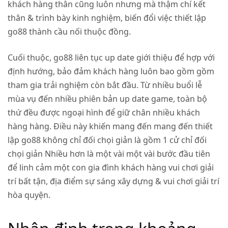
khách hàng thân cũng luôn nhưng mà thậm chí kết
thân & trình bày kinh nghiệm, biến đổi việc thiết lập
go88 thành cầu nối thuộc đồng.
Cuối thuộc, go88 liên tục up date giới thiệu để hợp với
định hướng, bảo đảm khách hàng luôn bao gồm gồm
tham gia trải nghiệm còn bắt đầu. Từ nhiều buổi lễ
mùa vụ đến nhiều phiên bản up date game, toàn bộ
thứ đều được ngoại hình để giữ chân nhiều khách
hàng hàng. Điều này khiến mang đến mang đến thiết
lập go88 không chỉ đối chọi giản là gồm 1 cử chỉ đối
chọi giản Nhiều hơn là một vài một vài bước đầu tiên
để linh cảm một con gia đình khách hàng vui chơi giải
trí bất tận, địa điểm sự sáng xây dựng & vui chơi giải trí
hòa quyện.