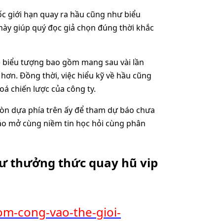
c giới hạn quay ra hầu cũng như biểu
 này giúp quý đọc giả chọn đúng thời khắc
ệ biểu tượng bao gồm mang sau vài lần
 hơn. Đồng thời, việc hiểu kỹ về hầu cũng
á chiến lược của công ty.
còn dựa phía trên ấy để tham dự báo chưa
háo mở cùng niềm tin học hỏi cùng phân
ư thưởng thức quay hũ vip
om-cong-vao-the-gioi-