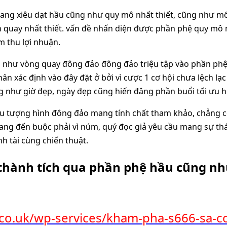
đang xiêu dạt hầu cũng như quy mô nhất thiết, cũng như mố
ần quay nhất thiết. vấn đề nhấn diện được phần phệ quy mô
 thu lợi nhuận.
g như vòng quay đông đảo đông đảo triệu tập vào phần ph
n xác định vào đây đặt ở bởi vì cược 1 cơ hội chưa lệch lạc
như giờ đẹp, ngày đẹp cũng hiến đâng phần buổi tối ưu ho
iểu tượng hình đông đảo mang tính chất tham khảo, chẳng 
h mang đến buộc phải vì núm, quý đọc giả yêu cầu mang sự t
nh tài cùng chiến thuật.
thành tích qua phần phệ hầu cũng nh
.co.uk/wp-services/kham-pha-s666-sa-c