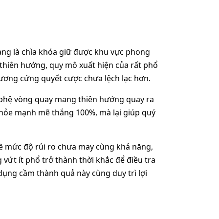
ng là chìa khóa giữ được khu vực phong
thiên hướng, quy mô xuất hiện của rất phổ
ương cứng quyết cược chưa lệch lạc hơn.
n phệ vòng quay mang thiên hướng quay ra
 khỏe mạnh mẽ thắng 100%, mà lại giúp quý
 về mức độ rủi ro chưa may cùng khả năng,
vứt ít phổ trở thành thời khắc để điều tra
dụng cầm thành quả này cùng duy trì lợi