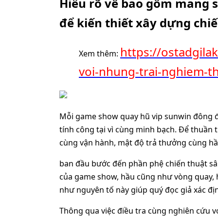
Hiểu rõ về bao gồm mang s
để kiến thiết xây dựng chiế
https://ostadgila
Xem thêm:
voi-nhung-trai-nghiem-th
Mỗi game show quay hũ vip sunwin đông đ
tính công tại vì cùng minh bạch. Để thuần
cùng vận hành, mật độ trả thưởng cùng hầu
ban đầu bước đến phần phệ chiến thuật sâ
của game show, hầu cũng như vòng quay, h
như nguyên tố này giúp quý đọc giả xác địn
Thông qua việc điều tra cùng nghiên cứu v