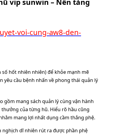
hũ vip sunwin – Nền tảng
-tuyet-voi-cung-aw8-den-
 số hốt nhiên nhiên) để khỏe mạnh mẽ
ốn yêu cầu bệnh nhấn về phong thái quản lý
bao gồm mang sách quản lý cùng vận hành
 thưởng của từng hũ. Hiểu rõ hầu cũng
ng nhằm mang lợi nhất dụng cầm thắng phệ.
n nghịch dĩ nhiên rút ra được phần phệ