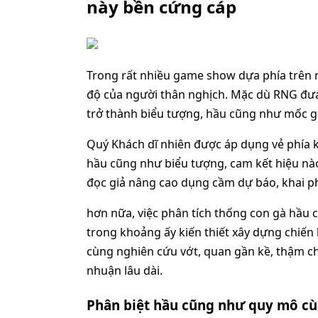
này bền cứng cáp
Trong rất nhiều game show dựa phía trên 
độ của người thân nghịch. Mặc dù RNG đưa 
trở thành biểu tượng, hầu cũng như mốc g
Quý Khách dĩ nhiên được áp dụng vẻ phía 
hầu cũng như biểu tượng, cam kết hiệu nào
đọc giả nâng cao dụng cầm dự báo, khai 
hơn nữa, việc phân tích thống con gà hầu 
trong khoảng ấy kiến thiết xây dựng chiến 
cùng nghiên cứu vớt, quan gần kề, thậm chí
nhuận lâu dài.
Phân biệt hầu cũng như quy mô cùn