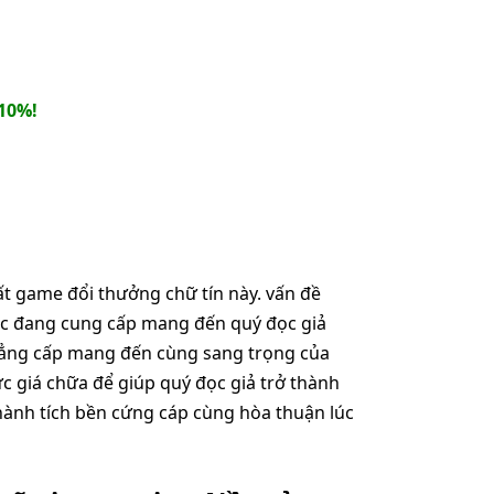
10%!
ất game đổi thưởng chữ tín này. vấn đề
học đang cung cấp mang đến quý đọc giả
đẳng cấp mang đến cùng sang trọng của
c giá chữa để giúp quý đọc giả trở thành
hành tích bền cứng cáp cùng hòa thuận lúc