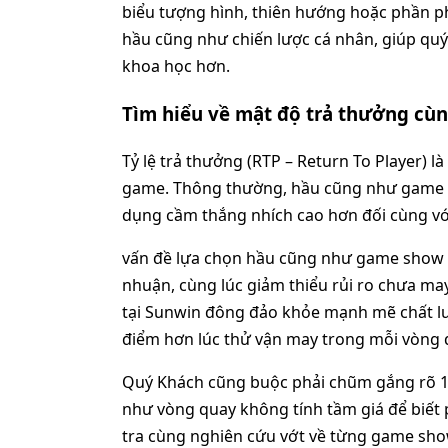
biểu tượng hình, thiên hướng hoặc phần ph
hầu cũng như chiến lược cá nhân, giúp qu
khoa học hơn.
Tìm hiểu về mật độ trả thưởng cù
Tỷ lệ trả thưởng (RTP – Return To Player) 
game. Thông thường, hầu cũng như game 
dụng cầm thắng nhích cao hơn đối cùng vớ
vấn đề lựa chọn hầu cũng như game show 
nhuận, cùng lúc giảm thiểu rủi ro chưa may
tại Sunwin đông đảo khỏe mạnh mẽ chất lượ
điểm hơn lúc thử vận may trong mỗi vòng 
Quý Khách cũng buộc phải chũm gắng rõ 1 s
như vòng quay không tính tầm giá để biết
tra cùng nghiên cứu vớt về từng game sho