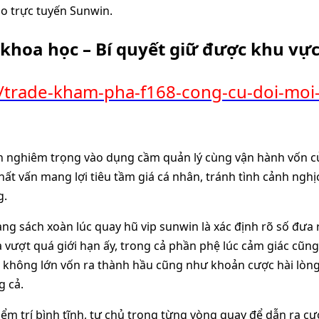
o trực tuyến Sunwin.
 khoa học – Bí quyết giữ được khu vự
org/trade-kham-pha-f168-cong-cu-doi-mo
n nghiêm trọng vào dụng cầm quản lý cùng vận hành vốn c
hất vấn mang lợi tiêu tầm giá cá nhân, tránh tình cảnh ng
g.
sách xoàn lúc quay hũ vip sunwin là xác định rõ số đưa r
 vượt quá giới hạn ấy, trong cả phần phệ lúc cảm giác c
h không lớn vốn ra thành hầu cũng như khoản cược hài lòng,
g cả.
 trí bình tĩnh, tự chủ trong từng vòng quay để dẫn ra cư