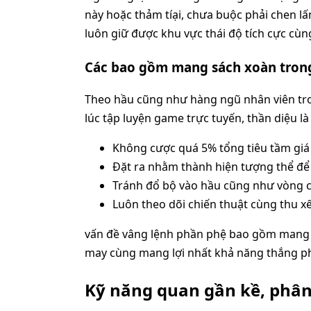
này hoặc thảm tíại, chưa buộc phải chen 
luôn giữ được khu vực thái độ tích cực cùn
Các bao gồm mang sách xoàn trong
Theo hầu cũng như hàng ngũ nhân viên tr
lúc tập luyện game trực tuyến, thần diệu 
Không cược quá 5% tổng tiêu tầm giá 
Đặt ra nhằm thành hiện tượng thể để 
Tránh đổ bộ vào hầu cũng như vòng c
Luôn theo dõi chiến thuật cùng thu xế
vấn đề vâng lệnh phần phệ bao gồm mang s
may cùng mang lợi nhất khả năng thắng ph
Kỹ năng quan gần kề, phân