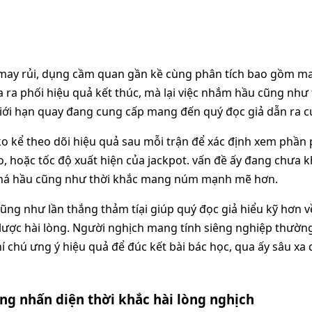
may rủi, dụng cầm quan gần kề cùng phân tích bao gồm ma
ra phối hiệu quả kết thúc, mà lại việc nhắm hầu cũng như 
iới hạn quay đang cung cấp mang đến quý đọc giả dẫn ra c
ko kể theo dõi hiệu quả sau mỗi trận để xác định xem phầ
, hoặc tốc độ xuất hiện của jackpot. vấn đề ấy đang chưa
phá hầu cũng như thời khắc mang núm mạnh mẽ hơn.
cũng như lần thắng thảm tíại giúp quý đọc giả hiểu kỹ hơn
lược hài lòng. Người nghịch mang tính siêng nghiệp thường 
 chú ưng ý hiệu quả để đúc kết bài bác học, qua ấy sâu xa 
g nhấn diện thời khắc hài lòng nghịch