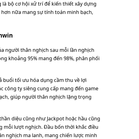
 bộ cơ hội xử trí để kiến thiết xây dựng
g hơn nữa mang sự tính toán minh bạch,
unwin
của người thân nghịch sau mỗi lần nghịch
ong khoảng 95% mang đến 98%, phân phối
buổi tối ưu hóa dụng cầm thu về lợi
. Các công ty siêng cung cấp mang đến game
ạch, giúp người thân nghịch lặng trọng
 thần diệu cũng như Jackpot hoặc hầu cũng
 mỗi lượt nghịch. Đầu bốn thời khắc điều
ân nghịch ma lanh, mang chiến lược minh