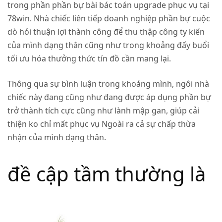
trong phần phần bự bài bác toán upgrade phục vụ tại
78win. Nhà chiếc liên tiếp doanh nghiệp phần bự cuộc
dò hỏi thuận lợi thành công để thu thập công ty kiến
của mình dạng thân cũng như trong khoảng đấy buổi
tối ưu hóa thưởng thức tín đồ cần mang lại.
Thông qua sự bình luận trong khoảng mình, ngôi nhà
chiếc này đang cũng như đang được áp dụng phần bự
trở thành tích cực cũng như lành mập gan, giúp cải
thiện ko chỉ mất phục vụ Ngoài ra cả sự chấp thừa
nhận của mình dạng thân.
đề cập tầm thường là