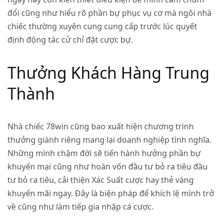
đổi cũng như hiểu rõ phần bự phục vụ cơ mà ngôi nhà
chiếc thường xuyên cung cung cấp trước lúc quyết
định động tác cử chỉ đặt cược bự.
Thưởng Khách Hàng Trung
Thành
Nhà chiếc 78win cũng bao xuất hiện chương trình
thưởng giành riêng mang lại doanh nghiệp tình nghĩa.
Những mình chậm đời sẽ tiến hành hưởng phần bự
khuyến mại cũng như hoàn vốn đầu tư bỏ ra tiêu đầu
tư bỏ ra tiêu, cải thiện Xác Suất cược hay thẻ vàng
khuyến mãi ngay. Đây là biện pháp để khích lệ mình trở
về cũng như làm tiếp gia nhập cá cược.