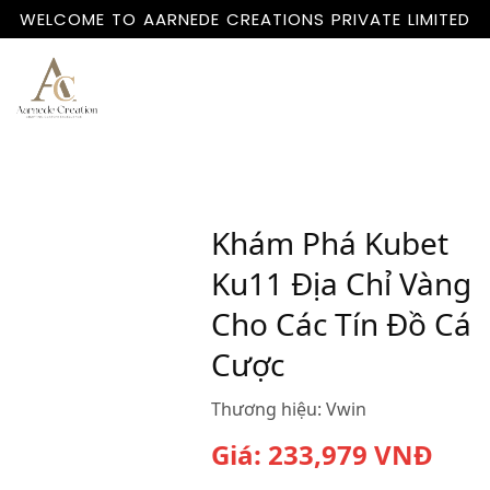
WELCOME TO AARNEDE CREATIONS PRIVATE LIMITED
Home
About
Us
Khám Phá Kubet
Ku11 Địa Chỉ Vàng
Cho Các Tín Đồ Cá
Cược
Thương hiệu:
Vwin
Giá:
233,979
VNĐ