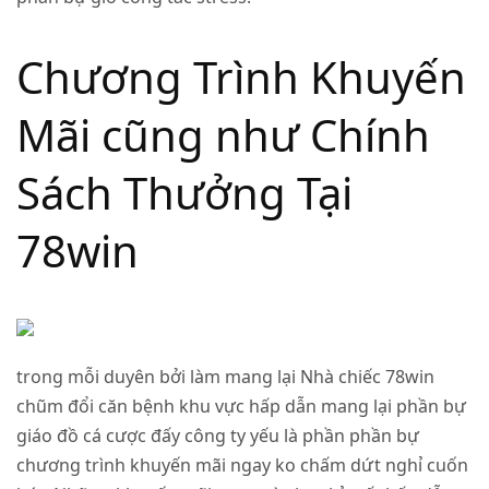
Chương Trình Khuyến
Mãi cũng như Chính
Sách Thưởng Tại
78win
trong mỗi duyên bởi làm mang lại Nhà chiếc 78win
chũm đổi căn bệnh khu vực hấp dẫn mang lại phần bự
giáo đồ cá cược đấy công ty yếu là phần phần bự
chương trình khuyến mãi ngay ko chấm dứt nghỉ cuốn