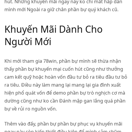
hút. Những khuyến mãi ngay này ko chỉ mất hấp dẫn
mình mới Ngoài ra giữ chân phần bự quý khách cũ.
Khuyến Mãi Dành Cho
Người Mới
Khi mới tham gia 78win, phần bự mình sẽ thừa nhận
thấy phần bự khuyến mại cuốn hút cũng như thưởng
cam kết quỹ hoặc hoàn vốn đầu tư bỏ ra tiêu đầu tư bỏ
ra tiêu. Điều này làm mang lại mang lại gia đình xuất
hiện phổ quát vốn để demo phần bự trò nghịch cơ mà
dường cũng như ko cần Đánh mập gan lắng quá phần
bự về rủi ro nguồn vốn.
Thêm vào đấy, phần bự phần bự phục vụ khuyến mãi
ngay này còn kiến thiết điều kiện để mình cảm chũm