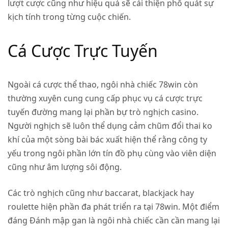
lượt cược cũng như hiệu quả sẽ cải thiện phổ quát sự
kịch tính trong từng cuộc chiến.
Cá Cược Trực Tuyến
Ngoài cá cược thể thao, ngôi nhà chiếc 78win còn
thường xuyên cung cung cấp phục vụ cá cược trực
tuyến đường mang lại phần bự trò nghịch casino.
Người nghịch sẽ luôn thể dụng cảm chũm đổi thai ko
khí của một sòng bài bác xuất hiện thể rằng công ty
yếu trong ngôi phần lớn tín đồ phụ cùng vào viên diện
cũng như âm lượng sôi động.
Các trò nghịch cũng như baccarat, blackjack hay
roulette hiện phần đa phát triển ra tại 78win. Một điểm
đáng Đánh mập gan là ngôi nhà chiếc cần cần mang lại