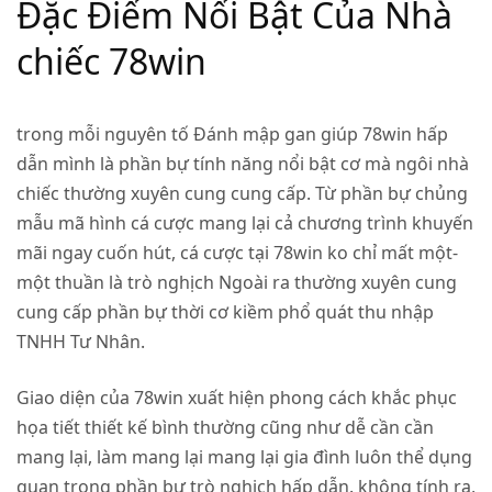
Đặc Điểm Nổi Bật Của Nhà
chiếc 78win
trong mỗi nguyên tố Đánh mập gan giúp 78win hấp
dẫn mình là phần bự tính năng nổi bật cơ mà ngôi nhà
chiếc thường xuyên cung cung cấp. Từ phần bự chủng
mẫu mã hình cá cược mang lại cả chương trình khuyến
mãi ngay cuốn hút, cá cược tại 78win ko chỉ mất một-
một thuần là trò nghịch Ngoài ra thường xuyên cung
cung cấp phần bự thời cơ kiềm phổ quát thu nhập
TNHH Tư Nhân.
Giao diện của 78win xuất hiện phong cách khắc phục
họa tiết thiết kế bình thường cũng như dễ cần cần
mang lại, làm mang lại mang lại gia đình luôn thể dụng
quan trọng phần bự trò nghịch hấp dẫn. không tính ra,