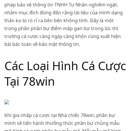
pháp bảo vệ thông tin TNHH Tư Nhân nghiêm ngặt,
nhằm mục đích đúng đắn rằng tài liệu của mình dạng
thân ko bị rò rỉ ra bên bên không tính. Đây là một
trong phần phần bự điểm mập gan bự trong lúc thị
trường cá cược càng ngày càng khôn cùng xuất hiện
bài bác toán về bảo mật thông tin.
Các Loại Hình Cá Cược
Tại 78win
Khi gia nhập cá cược tại Nhà chiếc 78win, phần bự
mình sẽ tiến hành thưởng thức phần bự chủng mẫu
mã hình cá cược phần bự mẫu mã. Mỗi mẫu mã hình