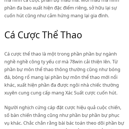
phần đa bao xuất hiện đặc điểm riêng, sở hữu lại sự
cuốn hút cũng như cảm hứng mang lại gia đình.
Cá Cược Thể Thao
Cá cược thể thao là một trong phần phần bự ngành
nghề nghề công ty yếu cơ mà 78win cải thiện lên. Từ
phần bự môn thể thao thông thường cũng như bóng
đá, bóng rổ mang lại phần bự môn thể thao mới nổi
khác, xuất hiện phần đa được ngôi nhà chiếc thường
xuyên cung cung cấp mang Xác Suất cược cuốn hút.
Người nghịch cứng cáp đặt cược hiệu quả cuộc chiến,
số bàn chiến thắng cũng như phần bự phần bự phục
vụ khác. Chắc chắn rằng bài bác toán theo dõi phần bự