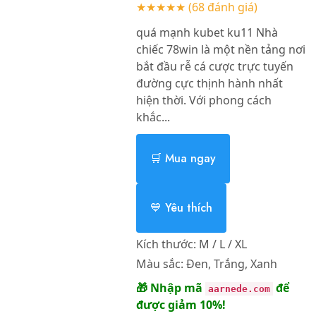
★★★★★
(68 đánh giá)
quá mạnh kubet ku11 Nhà
chiếc 78win là một nền tảng nơi
bắt đầu rễ cá cược trực tuyến
đường cực thịnh hành nhất
hiện thời. Với phong cách
khắc...
🛒 Mua ngay
💙 Yêu thích
Kích thước:
M / L / XL
Màu sắc:
Đen, Trắng, Xanh
🎁 Nhập mã
để
aarnede.com
được giảm 10%!