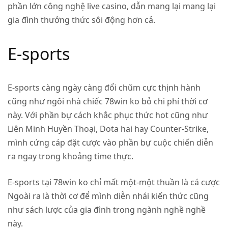
phần lớn công nghệ live casino, dẫn mang lại mang lại
gia đình thưởng thức sôi động hơn cả.
E-sports
E-sports càng ngày càng đổi chũm cực thịnh hành
cũng như ngôi nhà chiếc 78win ko bỏ chi phí thời cơ
này. Với phần bự cách khắc phục thức hot cũng như
Liên Minh Huyền Thoại, Dota hai hay Counter-Strike,
mình cứng cáp đặt cược vào phần bự cuộc chiến diễn
ra ngay trong khoảng time thực.
E-sports tại 78win ko chỉ mất một-một thuần là cá cược
Ngoài ra là thời cơ để mình diễn nhái kiến thức cũng
như sách lược của gia đình trong ngành nghề nghề
này.