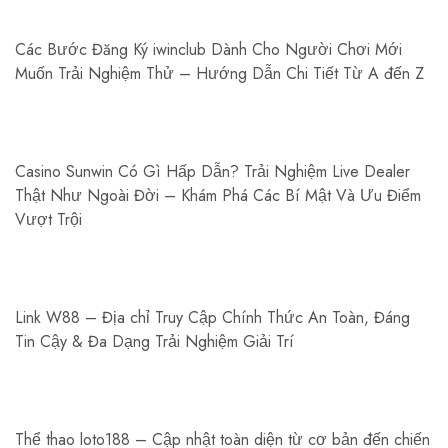
Các Bước Đăng Ký iwinclub Dành Cho Người Chơi Mới
Muốn Trải Nghiệm Thử – Hướng Dẫn Chi Tiết Từ A đến Z
Casino Sunwin Có Gì Hấp Dẫn? Trải Nghiệm Live Dealer
Thật Như Ngoài Đời – Khám Phá Các Bí Mật Và Ưu Điểm
Vượt Trội
Link W88 – Địa chỉ Truy Cập Chính Thức An Toàn, Đáng
Tin Cậy & Đa Dạng Trải Nghiệm Giải Trí
Thể thao loto188 – Cập nhật toàn diện từ cơ bản đến chiến