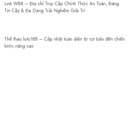
Link W88 – Địa chỉ Truy Cập Chính Thức An Toàn, Đáng
Tin Cậy & Đa Dạng Trải Nghiệm Giải Trí
Thể thao loto188 – Cập nhật toàn diện từ cơ bản đến chiến
lược nâng cao
Aarnede Creations Private Limited
Aarnede Creations delivers stylish, high-quality
accessories, blending craftsmanship and innovation for a
global audience.