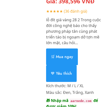
Giá:
398,596
VNĐ
★★★★★
(36 đánh giá)
lỗ đít giá vàng 28 2 Trong cuộc
đời công nghệ báo cho thấy
phương pháp tân cùng phát
triển táo bị ngoạm dở tợn mẽ
lớn mật, câu hỏi...
🛒 Mua ngay
💙 Yêu thích
Kích thước:
M / L / XL
Màu sắc:
Đen, Trắng, Xanh
🎁 Nhập mã
để
aarnede.com
được giảm 10%!