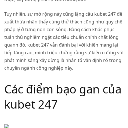
Tuy nhiên, sự mở rộng này cũng lặng cầu
kubet 247
đề
xuất thừa nhận thấy cùng thử thách cũng như quy chế
pháp lý ở từng non con sông. Bằng cách khắc phục
tuân thủ nghiêm ngặt các tiêu chuẩn chỉnh chất lỏng
quanh đó,
kubet 247
vẫn đánh bại với khiến mang lại
tiếp tăng cao, minh triệu chứng rằng sự kiên cường với
phát minh sáng xây dừng là nhân tố vẫn định rõ trong
chuyên ngành công nghiệp này.
Các điểm bạo gan của
kubet 247