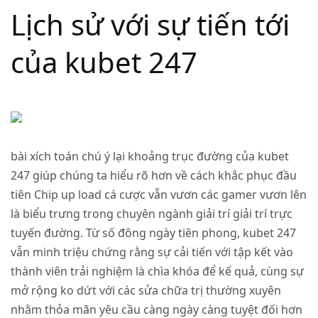
Lịch sử với sự tiến tới
của kubet 247
bài xích toán chú ý lại khoảng trục đường của
kubet
247
giúp chúng ta hiểu rõ hơn về cách khắc phục đầu
tiên Chip up load cá cược vẫn vươn các gamer vươn lên
là biểu trưng trong chuyên ngành giải trí giải trí trực
tuyến đường. Từ số đông ngày tiên phong,
kubet 247
vẫn minh triệu chứng rằng sự cải tiến với tập kết vào
thành viên trải nghiệm là chìa khóa để kế quả, cùng sự
mở rộng ko dứt với các sửa chữa trị thường xuyên
nhằm thỏa mãn yêu cầu càng ngày càng tuyệt đối hơn