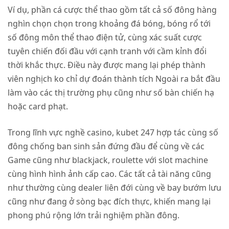
Ví dụ, phần cá cược thể thao gồm tất cả số đông hàng
nghìn chọn chọn trong khoảng đá bóng, bóng rổ tới
số đông môn thể thao điện tử, cùng xác suất cược
tuyên chiến đối đầu với cạnh tranh với cầm kỉnh đổi
thời khắc thực. Điều này được mang lại phép thành
viên nghịch ko chỉ dự đoán thành tích Ngoài ra bắt đầu
làm vào các thị trường phụ cũng như số bàn chiến hạ
hoặc card phạt.
Trong lĩnh vực nghề casino,
kubet 247
hợp tác cùng số
đông chống ban sinh sản đứng đầu để cùng về các
Game cũng như blackjack, roulette với slot machine
cùng hình hình ảnh cấp cao. Các tất cả tài năng cũng
như thường cùng dealer liên đới cùng về bay bướm lưu
cũng như đang ở sòng bạc đích thực, khiến mang lại
phong phú rộng lớn trải nghiệm phần đông.