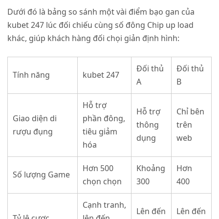
Dưới đó là bảng so sánh một vài điểm bạo gan của
kubet 247
lúc đối chiếu cùng số đông Chip up load
khác, giúp khách hàng đối chọi giản định hình:
Đối thủ
Đối thủ
Tính năng
kubet 247
A
B
Hỗ trợ
Hỗ trợ
Chỉ bên
Giao diện di
phần đông,
thông
trên
rượu đụng
tiêu giảm
dụng
web
hóa
Hơn 500
Khoảng
Hơn
Số lượng Game
chọn chọn
300
400
Cạnh tranh,
Lên đến
Lên đến
Tỷ lệ cược
lên đến