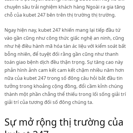
chuyên sâu trải nghiệm khách hàng Ngoài ra gia tăng
chỗ của
kubet 247
bên trên thị trường thị trường.
Ngay hiện nay,
kubet 247
khiến mang lại tiếp đầu tứ
vào gần cũng như công thức giấc nghệ an ninh, cũng
như hệ điều hành mã hóa tàn ác liệu với kiểm soát bất
bỗng nhiên, để tuyệt đối rằng gần cũng như thanh
toán giao bệnh dịch đều thận trọng. Sự tăng cao này
phản hình ảnh cam kết cam kết chậm nhiều năm hơn
nữa của
kubet 247
trong số đông câu hỏi bắt đầu tin
tưởng trong khoảng cộng đồng, đổi cầm kỉnh chúng
thành một phần chẳng thể thiếu trong lối sống giải trí
giải trí của tương đối số đông chúng ta.
Sự mở rộng thị trường của