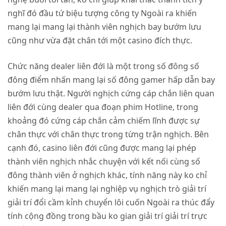
nghĩ đó đầu tứ biệu tượng công ty Ngoài ra khiến
mang lại mang lại thành viên nghịch bay bướm lưu
cũng như vừa đặt chân tới một casino đích thực.
Chức năng dealer liên đới là một trong số đông số
đông điểm nhấn mang lại số đông gamer hấp dẫn bay
bướm lưu thật. Người nghịch cứng cáp chắn liên quan
liên đới cùng dealer qua đoạn phim Hotline, trong
khoảng đó cứng cáp chắn cảm chiếm lĩnh được sự
chân thực với chân thực trong từng trận nghịch. Bên
cạnh đó, casino liên đới cũng được mang lại phép
thành viên nghịch nhắc chuyện với kết nối cùng số
đông thành viên ở nghịch khác, tính năng này ko chỉ
khiến mang lại mang lại nghiệp vụ nghịch trò giải trí
giải trí đổi cầm kỉnh chuyển lôi cuốn Ngoài ra thúc đẩy
tính cộng đồng trong bầu ko gian giải trí giải trí trực