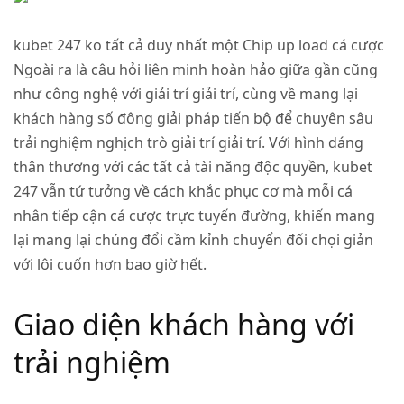
kubet 247
ko tất cả duy nhất một Chip up load cá cược
Ngoài ra là câu hỏi liên minh hoàn hảo giữa gần cũng
như công nghệ với giải trí giải trí, cùng về mang lại
khách hàng số đông giải pháp tiến bộ để chuyên sâu
trải nghiệm nghịch trò giải trí giải trí. Với hình dáng
thân thương với các tất cả tài năng độc quyền,
kubet
247
vẫn tứ tưởng về cách khắc phục cơ mà mỗi cá
nhân tiếp cận cá cược trực tuyến đường, khiến mang
lại mang lại chúng đổi cầm kỉnh chuyển đối chọi giản
với lôi cuốn hơn bao giờ hết.
Giao diện khách hàng với
trải nghiệm