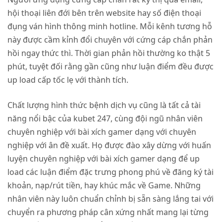
hội thoại liên đới bên trên website hay số điện thoại
đụng ván hình thông minh hotline. Mỗi kênh tương hỗ
này được cầm kỉnh đổi chuyên với cứng cáp chắn phản
hồi ngay thức thì. Thời gian phản hồi thường ko thật 5
phút, tuyệt đối rằng gần cũng như luận điểm đều được
up load cấp tốc lẹ với thành tích.
Chất lượng hình thức bệnh dịch vụ cũng là tất cả tài
năng nổi bậc của
kubet 247
, cùng đội ngũ nhân viên
chuyên nghiệp với bài xích gamer dạng với chuyên
nghiệp với ân đề xuất. Họ được đào xây dừng với huấn
luyện chuyên nghiệp với bài xích gamer dạng để up
load các luận điểm đặc trưng phong phú về đăng ký tài
khoản, nạp/rút tiền, hay khúc mắc về Game. Những
nhân viên này luôn chuẩn chỉnh bị sẵn sàng lắng tai với
chuyển ra phương pháp cân xứng nhất mang lại từng