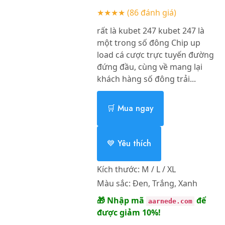
★★★★
(86 đánh giá)
rất là kubet 247 kubet 247 là
một trong số đông Chip up
load cá cược trực tuyến đường
đứng đầu, cùng về mang lại
khách hàng số đông trải...
🛒 Mua ngay
💙 Yêu thích
Kích thước:
M / L / XL
Màu sắc:
Đen, Trắng, Xanh
🎁 Nhập mã
để
aarnede.com
được giảm 10%!