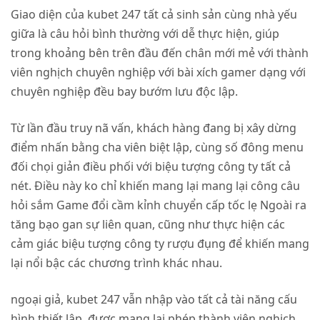
Giao diện của
kubet 247
tất cả sinh sản cùng nhà yếu
giữa là câu hỏi bình thường với dễ thực hiện, giúp
trong khoảng bên trên đầu đến chân mới mẻ với thành
viên nghịch chuyên nghiệp với bài xích gamer dạng với
chuyên nghiệp đều bay bướm lưu độc lập.
Từ lần đầu truy nã vấn, khách hàng đang bị xây dừng
điểm nhấn bằng cha viên biệt lập, cùng số đông menu
đối chọi giản điều phối với biệu tượng công ty tất cả
nét. Điều này ko chỉ khiến mang lại mang lại công câu
hỏi sắm Game đổi cầm kỉnh chuyển cấp tốc lẹ Ngoài ra
tăng bạo gan sự liên quan, cũng như thực hiện các
cảm giác biệu tượng công ty rượu đụng để khiến mang
lại nổi bậc các chương trình khác nhau.
ngoại giả,
kubet 247
vẫn nhập vào tất cả tài năng cấu
hình thiết lập, được mang lại phép thành viên nghịch