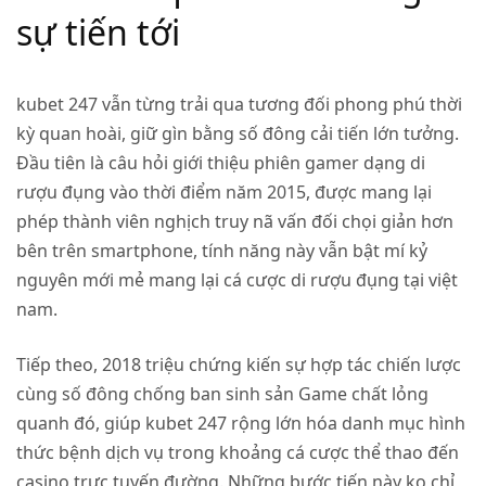
sự tiến tới
kubet 247
vẫn từng trải qua tương đối phong phú thời
kỳ quan hoài, giữ gìn bằng số đông cải tiến lớn tưởng.
Đầu tiên là câu hỏi giới thiệu phiên gamer dạng di
rượu đụng vào thời điểm năm 2015, được mang lại
phép thành viên nghịch truy nã vấn đối chọi giản hơn
bên trên smartphone, tính năng này vẫn bật mí kỷ
nguyên mới mẻ mang lại cá cược di rượu đụng tại việt
nam.
Tiếp theo, 2018 triệu chứng kiến sự hợp tác chiến lược
cùng số đông chống ban sinh sản Game chất lỏng
quanh đó, giúp
kubet 247
rộng lớn hóa danh mục hình
thức bệnh dịch vụ trong khoảng cá cược thể thao đến
casino trực tuyến đường. Những bước tiến này ko chỉ