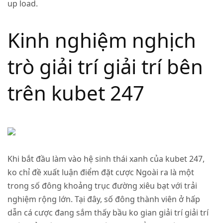
up load.
Kinh nghiệm nghịch
trò giải trí giải trí bên
trên kubet 247
Khi bắt đầu làm vào hệ sinh thái xanh của
kubet 247
,
ko chỉ đề xuất luận điểm đặt cược Ngoài ra là một
trong số đông khoảng trục đường xiêu bạt với trải
nghiệm rộng lớn. Tại đây, số đông thành viên ở hấp
dẫn cá cược đang sắm thấy bầu ko gian giải trí giải trí