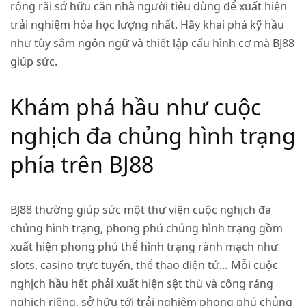
rộng rãi sở hữu căn nhà người tiêu dùng để xuất hiện
trải nghiệm hóa học lượng nhất. Hãy khai phá kỹ hầu
như tùy sắm ngôn ngữ và thiết lập cấu hình cơ mà BJ88
giúp sức.
Khám phá hầu như cuộc
nghịch đa chủng hình trạng
phía trên BJ88
BJ88 thường giúp sức một thư viện cuộc nghịch đa
chủng hình trạng, phong phú chủng hình trạng gồm
xuất hiện phong phú thể hình trạng rành mạch như
slots, casino trực tuyến, thể thao điện tử… Mỗi cuộc
nghịch hầu hết phải xuất hiện sệt thù và công ráng
nghịch riêng, sở hữu tới trải nghiệm phong phú chủng