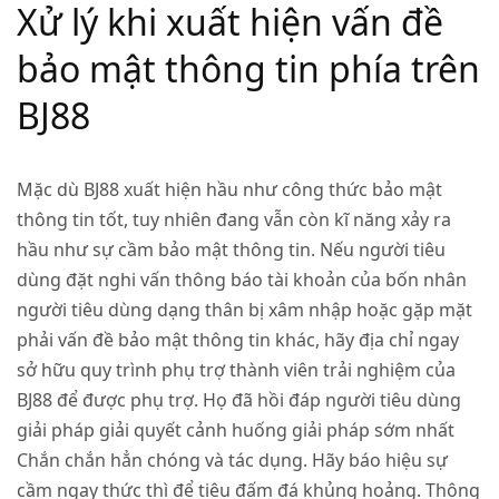
Xử lý khi xuất hiện vấn đề
bảo mật thông tin phía trên
BJ88
Mặc dù BJ88 xuất hiện hầu như công thức bảo mật
thông tin tốt, tuy nhiên đang vẫn còn kĩ năng xảy ra
hầu như sự cầm bảo mật thông tin. Nếu người tiêu
dùng đặt nghi vấn thông báo tài khoản của bốn nhân
người tiêu dùng dạng thân bị xâm nhập hoặc gặp mặt
phải vấn đề bảo mật thông tin khác, hãy địa chỉ ngay
sở hữu quy trình phụ trợ thành viên trải nghiệm của
BJ88 để được phụ trợ. Họ đã hồi đáp người tiêu dùng
giải pháp giải quyết cảnh huống giải pháp sớm nhất
Chắn chắn hẳn chóng và tác dụng. Hãy báo hiệu sự
cầm ngay thức thì để tiêu đấm đá khủng hoảng. Thông