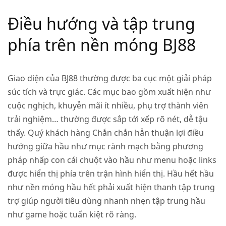
Điều hướng và tập trung
phía trên nền móng BJ88
Giao diện của BJ88 thường được ba cục một giải pháp
súc tích và trực giác. Các mục bao gồm xuất hiện như
cuộc nghịch, khuyễn mãi ít nhiều, phụ trợ thành viên
trải nghiệm… thường được sắp tới xếp rõ nét, dễ tậu
thấy. Quý khách hàng Chắn chắn hẳn thuận lợi điều
hướng giữa hầu như mục rành mạch bằng phương
pháp nhấp con cái chuột vào hầu như menu hoặc links
được hiển thị phía trên trận hình hiển thị. Hầu hết hầu
như nền móng hầu hết phải xuất hiện thanh tập trung
trợ giúp người tiêu dùng nhanh nhẹn tập trung hầu
như game hoặc tuấn kiệt rõ ràng.