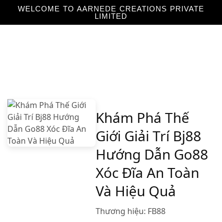
WELCOME TO AARNEDE CREATIONS PRIVATE
LIMITED
Home
About
Us
Khám Phá Thế
Giới Giải Trí Bj88
Hướng Dẫn Go88
Xóc Đĩa An Toàn
Và Hiệu Quả
Thương hiệu:
FB88