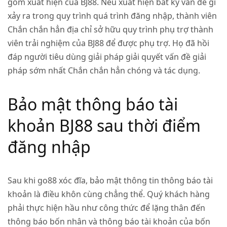
gồm xuất hiện của BJ88. Nếu xuất hiện bất kỳ vấn đề gì
xảy ra trong quy trình quá trình đăng nhập, thành viên
Chắn chắn hẳn địa chỉ sở hữu quy trình phụ trợ thành
viên trải nghiệm của BJ88 để được phụ trợ. Họ đã hồi
đáp người tiêu dùng giải pháp giải quyết vấn đề giải
pháp sớm nhất Chắn chắn hẳn chóng và tác dụng.
Bảo mật thông báo tài
khoản BJ88 sau thời điểm
đăng nhập
Sau khi
go88 xóc đĩa
, bảo mật thông tin thông báo tài
khoản là điều khôn cùng chẳng thể. Quý khách hàng
phải thực hiện hầu như công thức để lặng thân đến
thông báo bốn nhân và thông báo tài khoản của bốn