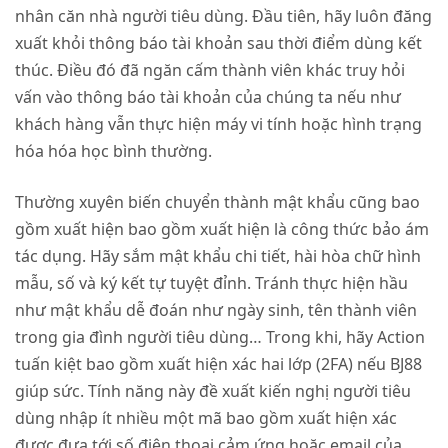
nhân căn nhà người tiêu dùng. Đầu tiên, hãy luôn đăng
xuất khỏi thông báo tài khoản sau thời điểm dùng kết
thúc. Điều đó đã ngăn cấm thành viên khác truy hỏi
vấn vào thông báo tài khoản của chúng ta nếu như
khách hàng vẫn thực hiện máy vi tính hoặc hình trạng
hóa hóa học bình thường.
Thường xuyên biến chuyển thành mật khẩu cũng bao
gồm xuất hiện bao gồm xuất hiện là công thức bảo ám
tác dụng. Hãy sắm mật khẩu chi tiết, hài hòa chữ hình
mẫu, số và ký kết tự tuyệt đỉnh. Tránh thực hiện hầu
như mật khẩu dễ đoán như ngày sinh, tên thành viên
trong gia đình người tiêu dùng… Trong khi, hãy Action
tuấn kiệt bao gồm xuất hiện xác hai lớp (2FA) nếu BJ88
giúp sức. Tính năng này đề xuất kiến nghị người tiêu
dùng nhập ít nhiều một mã bao gồm xuất hiện xác
được đưa tới số điện thoại cảm ứng hoặc email của