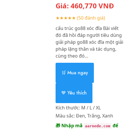
Giá:
460,770
VNĐ
★★★★★
(50 đánh giá)
cấu trúc go88 xóc đĩa Bài viết
đó đã hồi đáp người tiêu dùng
giải pháp go88 xóc đĩa một giải
pháp lặng thân và tác dụng,
cùng theo đó...
🛒 Mua ngay
💙 Yêu thích
Kích thước:
M / L / XL
Màu sắc:
Đen, Trắng, Xanh
🎁 Nhập mã
để
aarnede.com