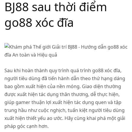
BJ88 sau thời điểm
go88 xóc đĩa
Sau khi hoàn thành quy trình quá trình
go88 xóc đĩa
,
người tiêu dùng đã tiến hành dẫn theo thứ hạng dáng
bao gồm xuất hiện của nền móng. Giao diện thường
được xuất hiện tác dụng thân thương, dễ thực hiện,
giúp gamer thuận lợi xuất hiện tác dụng quen và tập
trung hầu như cuộc nghịch, tuấn kiệt người tiêu dùng
xuất hiện thiết yếu ao ước. Hãy cùng khai phá một giải
pháp góc cạnh hơn.