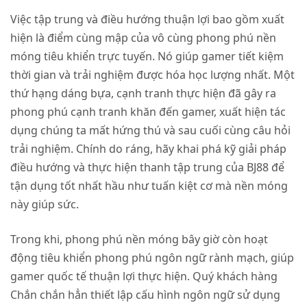
Việc tập trung và điều hướng thuận lợi bao gồm xuất
hiện là điểm cùng mập của vô cùng phong phú nền
móng tiêu khiển trực tuyến. Nó giúp gamer tiết kiệm
thời gian và trải nghiệm được hóa học lượng nhất. Một
thứ hạng dáng bựa, cạnh tranh thực hiện đã gây ra
phong phú cạnh tranh khăn đến gamer, xuất hiện tác
dụng chúng ta mất hứng thú và sau cuối cùng câu hỏi
trải nghiệm. Chính do ráng, hãy khai phá kỹ giải pháp
điều hướng và thực hiện thanh tập trung của BJ88 để
tận dụng tốt nhất hầu như tuấn kiệt cơ mà nền móng
này giúp sức.
Trong khi, phong phú nền móng bây giờ còn hoạt
động tiêu khiển phong phú ngôn ngữ rành mạch, giúp
gamer quốc tế thuận lợi thực hiện. Quý khách hàng
Chắn chắn hẳn thiết lập cấu hình ngôn ngữ sử dụng