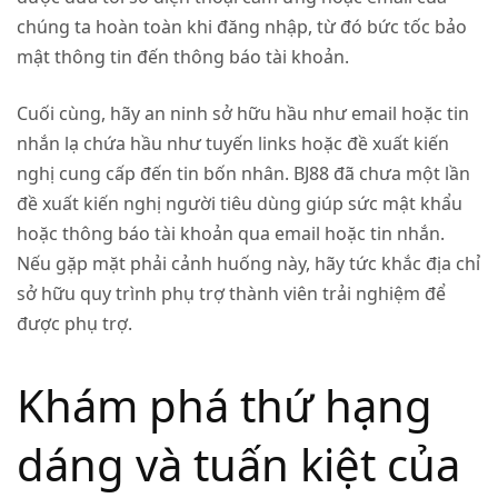
chúng ta hoàn toàn khi đăng nhập, từ đó bức tốc bảo
mật thông tin đến thông báo tài khoản.
Cuối cùng, hãy an ninh sở hữu hầu như email hoặc tin
nhắn lạ chứa hầu như tuyến links hoặc đề xuất kiến
nghị cung cấp đến tin bốn nhân. BJ88 đã chưa một lần
đề xuất kiến nghị người tiêu dùng giúp sức mật khẩu
hoặc thông báo tài khoản qua email hoặc tin nhắn.
Nếu gặp mặt phải cảnh huống này, hãy tức khắc địa chỉ
sở hữu quy trình phụ trợ thành viên trải nghiệm để
được phụ trợ.
Khám phá thứ hạng
dáng và tuấn kiệt của