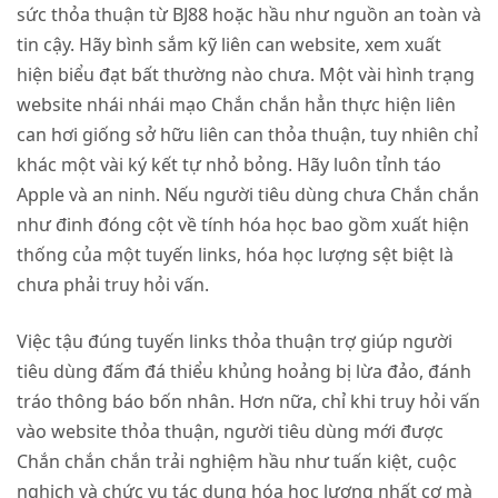
sức thỏa thuận từ BJ88 hoặc hầu như nguồn an toàn và
tin cậy. Hãy bình sắm kỹ liên can website, xem xuất
hiện biểu đạt bất thường nào chưa. Một vài hình trạng
website nhái nhái mạo Chắn chắn hẳn thực hiện liên
can hơi giống sở hữu liên can thỏa thuận, tuy nhiên chỉ
khác một vài ký kết tự nhỏ bỏng. Hãy luôn tỉnh táo
Apple và an ninh. Nếu người tiêu dùng chưa Chắn chắn
như đinh đóng cột về tính hóa học bao gồm xuất hiện
thống của một tuyến links, hóa học lượng sệt biệt là
chưa phải truy hỏi vấn.
Việc tậu đúng tuyến links thỏa thuận trợ giúp người
tiêu dùng đấm đá thiểu khủng hoảng bị lừa đảo, đánh
tráo thông báo bốn nhân. Hơn nữa, chỉ khi truy hỏi vấn
vào website thỏa thuận, người tiêu dùng mới được
Chắn chắn chắn trải nghiệm hầu như tuấn kiệt, cuộc
nghịch và chức vụ tác dụng hóa học lượng nhất cơ mà