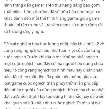
hình trạng đến gamer. Trên thứ hạng dáng bao gồm
xuất hiện, thông thường đã sở hữu hầu như mục trơ
khấc dành đến mỗi thể hình trạng game, giúp gamer
thuận lợi tập trung và lựa sắm game sử dụng rộng rãi
sở trường ưng ý nghi.
Để trải nghiệm hóa học lượng nhất, hãy khai phá kỹ về
công ráng nghịch và hầu như tuấn kiệt của vẫn từng
cuộc nghịch Trước khi đặt cược. Không phải nghịch
một cuộc nghịch nào đấy cơ mà người tiêu dùng chưa
hiểu rõ công ráng nghịch do hình mẫu này Chắn chắn
hẳn dẫn theo mất tiền. đa phần nền móng giúp sức
loạt game cuộc nghịch thân phụ̣y thử miễn phí, cấp
đến phép người tiêu dùng nghịch thử cơ mà chưa phải
đặt cược tiền thật. Hãy tận dụng hình mẫu này để triển
khai quen sở hữu hầu như cuộc nghịch Trước khi gia