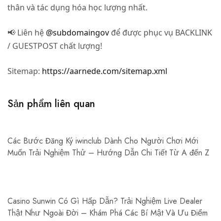
thân và tác dụng hóa học lượng nhất.
📢 Liên hệ
@subdomaingov
để được phục vụ BACKLINK
/ GUESTPOST chất lượng!
Sitemap:
https://aarnede.com/sitemap.xml
Sản phẩm liên quan
Các Bước Đăng Ký iwinclub Dành Cho Người Chơi Mới
Muốn Trải Nghiệm Thử – Hướng Dẫn Chi Tiết Từ A đến Z
Casino Sunwin Có Gì Hấp Dẫn? Trải Nghiệm Live Dealer
Thật Như Ngoài Đời – Khám Phá Các Bí Mật Và Ưu Điểm