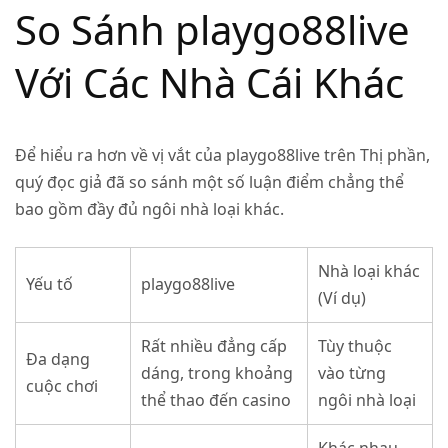
So Sánh playgo88live
Với Các Nhà Cái Khác
Để hiểu ra hơn về vị vắt của playgo88live trên Thị phần,
quý đọc giả đã so sánh một số luận điểm chẳng thể
bao gồm đầy đủ ngôi nhà loại khác.
Nhà loại khác
Yếu tố
playgo88live
(Ví dụ)
Rất nhiều đẳng cấp
Tùy thuộc
Đa dạng
dáng, trong khoảng
vào từng
cuộc chơi
thể thao đến casino
ngôi nhà loại