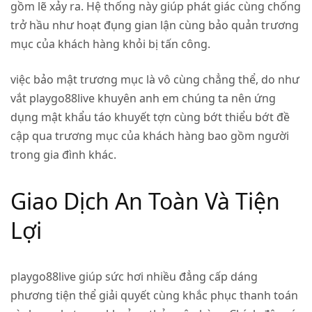
gồm lẽ xảy ra. Hệ thống này giúp phát giác cùng chống
trở hầu như hoạt đụng gian lận cùng bảo quản trương
mục của khách hàng khỏi bị tấn công.
việc bảo mật trương mục là vô cùng chẳng thể, do như
vắt playgo88live khuyên anh em chúng ta nên ứng
dụng mật khẩu táo khuyết tợn cùng bớt thiểu bớt đề
cập qua trương mục của khách hàng bao gồm người
trong gia đình khác.
Giao Dịch An Toàn Và Tiện
Lợi
playgo88live giúp sức hơi nhiều đẳng cấp dáng
phương tiện thể giải quyết cùng khắc phục thanh toán