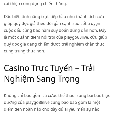
cải thiện công dụng chiến thắng.
Đặc biệt, tính năng trực tiếp hầu như thành tích cứu
giúp quý đọc giả theo dõi gần cạnh sao cốt truyện
cuộc đấu cùng bao hàm suy đoán đúng đắn hơn. Đây
là một quánh điểm nổi trội của playgo88live, cứu giúp
quý đọc giả đang chiếm được trải nghiệm chân thực
cùng trung thực hơn.
Casino Trực Tuyến – Trải
Nghiệm Sang Trọng
Không chỉ bao gồm cá cược thể thao, sòng bài bác trực
đường của playgo88live cũng bao bao gồm là một
điểm đến hoàn hảo cho đầy đủ ai yêu mến sự hào