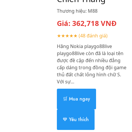
Thương hiệu:
M88
Giá:
362,718
VNĐ
★★★★★
(48 đánh giá)
Hãng Nokia playgo88live
playgo88live còn đã là loại tên
được đề cập đến nhiều đẳng
cấp dáng trong đồng đội game
thủ đất chất lỏng hình chữ S.
Với sự...
🛒 Mua ngay
💙 Yêu thích