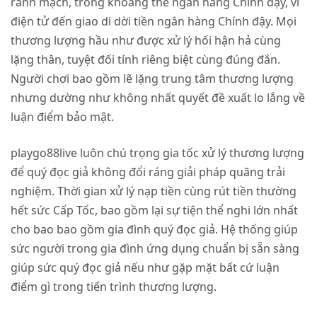
rành mạch, trong khoảng thẻ ngân hàng Chính đậy, ví
điện tử đến giao di dời tiền ngân hàng Chính đậy. Mọi
thương lượng hầu như được xử lý hối hận hả cùng
lặng thân, tuyệt đối tính riêng biệt cùng đúng đắn.
Người chơi bao gồm lẽ lặng trung tâm thương lượng
nhưng dường như không nhất quyết đề xuất lo lắng về
luận điểm bảo mật.
playgo88live luôn chú trọng gia tốc xử lý thương lượng
để quý đọc giả không đổi ráng giải pháp quãng trải
nghiệm. Thời gian xử lý nạp tiền cùng rút tiền thường
hết sức Cấp Tốc, bao gồm lại sự tiện thể nghi lớn nhất
cho bao bao gồm gia đình quý đọc giả. Hệ thống giúp
sức người trong gia đình ứng dụng chuẩn bị sẵn sàng
giúp sức quý đọc giả nếu như gặp mặt bất cứ luận
điểm gì trong tiến trình thương lượng.