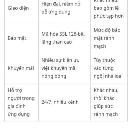
Khác nhau,
Hiện đại, niềm nở,
Giao diện
bao gồm lẽ
dễ ứng dụng
phức tạp hơn
Mức độ bảo
Mã hóa SSL 128-bit,
Bảo mật
mật rành
lặng thân cao
mạch
Nhiều sự kiện ưu
Tùy thuộc
Khuyến mãi
việt khuyến mãi
vào từng
nóng bỏng
ngôi nhà loại
Hỗ trợ
Khác nhau,
người trong
thời khắc
24/7, nhiều kênh
gia đình
giúp sức
ứng dụng
rành mạch