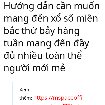
Hướng dẫn cần muốn
mang đến xổ số miền
bắc thứ bảy hàng
tuần mang đến đầy
đủ nhiều toàn thể
người mới mẻ
Xem
https://mspaceoffi
thêm: