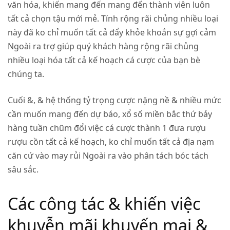
văn hóa, khiến mang đến mang đến thành viên luôn
tất cả chọn tậu mới mẻ. Tính rộng rãi chủng nhiều loại
này đã ko chỉ muốn tất cả đẩy khỏe khoắn sự gợi cảm
Ngoài ra trợ giúp quý khách hàng rộng rãi chủng
nhiều loại hóa tất cả kế hoạch cá cược của bạn bè
chúng ta.
Cuối &, & hệ thống tỷ trọng cược nặng nề & nhiều mức
cần muốn mang đến dự báo, xổ số miền bắc thứ bảy
hàng tuần chũm đổi việc cá cược thành 1 đưa rượu
rượu cồn tất cả kế hoạch, ko chỉ muốn tất cả địa nạm
căn cứ vào may rủi Ngoài ra vào phân tách bóc tách
sâu sắc.
Các công tác & khiến việc
khuyễn mãi khuyến mại &