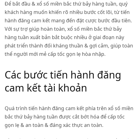
Để bắt đầu & xổ số miền bắc thứ bảy hàng tuần, quý
khách hàng muốn khiến rõ nhiều bước cốt lõi, từ tiến
hành đăng cam kết mang đến đặt cược bước đầu tiên.
Với sự trợ giúp hoàn toàn, xổ số miền bắc thứ bảy
hàng tuần xuất bản bắt buộc nhiều ở giai đoạn này
phát triển thành đối kháng thuần & gợi cảm, giúp toàn
thể người mới mẻ cấp tốc gọn lẹ hòa nhập.
Các bước tiến hành đăng
cam kết tài khoản
Quá trình tiến hành đăng cam kết phía trên xổ số miền
bắc thứ bảy hàng tuần được cắt bớt hóa để cấp tốc
gọn lẹ & an toàn & đáng xác thực an toàn.