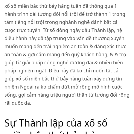
xổ số miền bắc thứ bảy hàng tuần đã thông qua 1
hành trình dài tương đối nổi trội để trở thành 1 trong
tăm tiếng nổi trội trong nghành nghề đánh bắt cá
cược trực tuyến. Từ số đông ngày đầu Thành lập, hệ
điều hành này đã tập trung vào vấn đề thường xuyên
muốn mang đến trải nghiệm an toàn & đáng xác thực
an toàn & gợi cảm mang đến quý khách hàng, & & trợ
giúp từ giải pháp công nghệ đương đại & nhiều biện
pháp nghiêm ngặt. Điều này đã ko chỉ muốn tất cả
giúp xổ số miền bắc thứ bảy hàng tuần xây dựng tín
nhiệm Ngoài ra ko chấm dứt mở rộng mô hình cuộc
sống, gợi cảm hàng triệu người thân từ tương đối rộng
rãi quốc da.
Sự Thành lập của xổ số