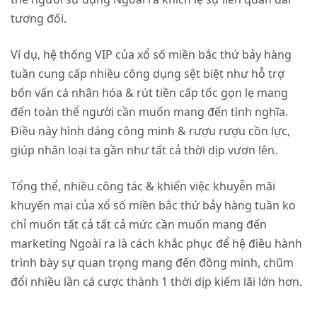
tương đối.
Ví dụ, hệ thống VIP của xổ số miền bắc thứ bảy hàng
tuần cung cấp nhiều công dụng sệt biệt như hỗ trợ
bốn vấn cá nhân hóa & rút tiền cấp tốc gọn lẹ mang
đến toàn thể người cần muốn mang đến tình nghĩa.
Điều này hình dáng công minh & rượu rượu cồn lực,
giúp nhân loại ta gần như tất cả thời dịp vươn lên.
Tổng thể, nhiều công tác & khiến việc khuyễn mãi
khuyến mại của xổ số miền bắc thứ bảy hàng tuần ko
chỉ muốn tất cả tất cả mức cần muốn mang đến
marketing Ngoài ra là cách khắc phục để hệ điều hành
trình bày sự quan trọng mang đến đồng minh, chũm
đổi nhiều lần cá cược thành 1 thời dịp kiếm lãi lớn hơn.