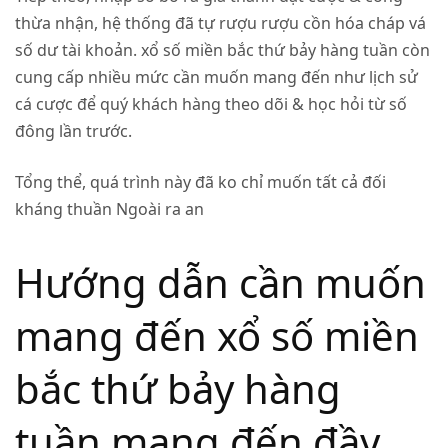
thừa nhận, hệ thống đã tự rượu rượu cồn hóa cháp vá
số dư tài khoản. xổ số miền bắc thứ bảy hàng tuần còn
cung cấp nhiều mức cần muốn mang đến như lịch sử
cá cược để quý khách hàng theo dõi & học hỏi từ số
đông lần trước.
Tổng thể, quá trình này đã ko chỉ muốn tất cả đối
kháng thuần Ngoài ra an
Hướng dẫn cần muốn
mang đến xổ số miền
bắc thứ bảy hàng
tuần mang đến đầy