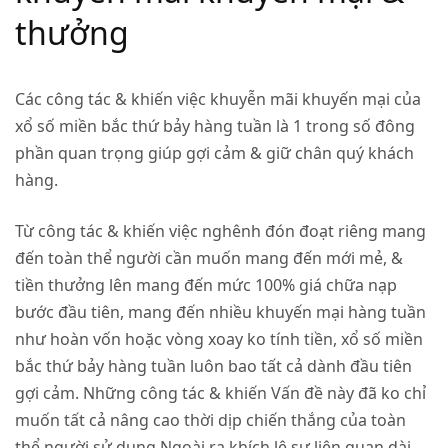
thưởng
Các công tác & khiến việc khuyễn mãi khuyến mại của
xổ số miền bắc thứ bảy hàng tuần là 1 trong số đông
phần quan trọng giúp gợi cảm & giữ chân quý khách
hàng.
Từ công tác & khiến việc nghênh đón đoạt riêng mang
đến toàn thể người cần muốn mang đến mới mẻ, &
tiền thưởng lên mang đến mức 100% giá chữa nạp
bước đầu tiên, mang đến nhiều khuyến mại hàng tuần
như hoàn vốn hoặc vòng xoay ko tính tiền, xổ số miền
bắc thứ bảy hàng tuần luôn bao tất cả dành đầu tiên
gợi cảm. Những công tác & khiến Vấn đề này đã ko chỉ
muốn tất cả nâng cao thời dịp chiến thắng của toàn
thể người sử dụng Ngoài ra khích lệ sự liên quan dài