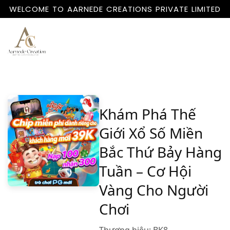
WELCOME TO AARNEDE CREATIONS PRIVATE LIMITED
Home
About
Us
Khám Phá Thế
Giới Xổ Số Miền
Bắc Thứ Bảy Hàng
Tuần – Cơ Hội
Vàng Cho Người
Chơi
Thương hiệu:
BK8