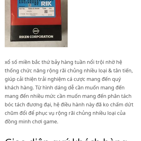
xổ số miền bắc thứ bảy hàng tuần nổi trội nhờ hệ
thống chức năng rộng rãi chủng nhiều loại & tân tiến,
giúp cải thiện trải nghiệm cá cược mang đến quý
khách hàng. Từ hình dáng dễ cần muốn mang đến
mang đến nhiều mức cần muốn mang đến phân tách
bóc tách đương đại, hệ điều hành này đã ko chấm dứt
chũm đổi để phục vụ rộng rãi chủng nhiều loại của
đồng minh chơi game.