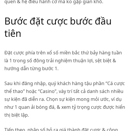
quen & hệ điều hành cơ mà ko gặp gian khổ.
Bước đặt cược bước đầu
tiên
Đặt cược phía trên xổ số miền bắc thứ bảy hàng tuần
là 1 trong số đông trải nghiệm thuận lợi, sệt biệt &
hướng dẫn từng bước 1.
Sau khi đăng nhập, quý khách hàng tậu phần “Cá cược
thể thao” hoặc “Casino”, vày trí tất cả danh sách nhiều
sự kiện đã diễn ra. Chọn sự kiện mong mỏi ước, ví dụ
như 1 quan ải bóng đá, & xem tỷ trọng cược được hiển
thị biệt lập.
Tiếp theo, nhập số bỏ ra giá thành đặt cược & công