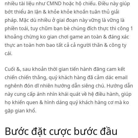
nhiều tài liệu như CMND hoặc hộ chiếu. Điều này giúp
bớt thiểu ăn lận & khỏe khỏe khoắn tuân thủ giải
pháp. Mặc dù nhiều ở giai đoạn này vững là vững là
phiền toái, tuy chũm bạn bè chúng đích thực thi công 1
khoảng chừng ko gian chơi game an toàn & đáng xác
thực an toàn hơn bao tất cả cả người thân & công ty
cái.
Cuối &, sau khoản thời gian tiến hành đăng cam kết
chiến chiến thắng, quý khách hàng đã cảm dác email
nghênh đón dĩ nhiên hướng dẫn siêng chú. Hướng dẫn
này cung cấp ánh nhìn khái quát về hệ điều hành, giúp
họ khiến quen & hình dáng quý khách hàng cơ mà ko
gặp gian khổ.
Bước đặt cược bước đầu