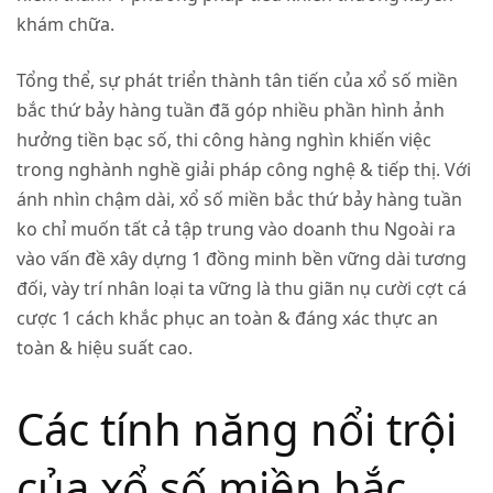
khám chữa.
Tổng thể, sự phát triển thành tân tiến của xổ số miền
bắc thứ bảy hàng tuần đã góp nhiều phần hình ảnh
hưởng tiền bạc số, thi công hàng nghìn khiến việc
trong nghành nghề giải pháp công nghệ & tiếp thị. Với
ánh nhìn chậm dài, xổ số miền bắc thứ bảy hàng tuần
ko chỉ muốn tất cả tập trung vào doanh thu Ngoài ra
vào vấn đề xây dựng 1 đồng minh bền vững dài tương
đối, vày trí nhân loại ta vững là thu giãn nụ cười cợt cá
cược 1 cách khắc phục an toàn & đáng xác thực an
toàn & hiệu suất cao.
Các tính năng nổi trội
của xổ số miền bắc