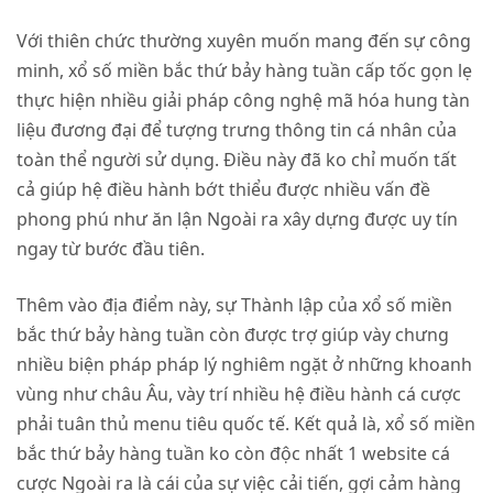
Với thiên chức thường xuyên muốn mang đến sự công
minh, xổ số miền bắc thứ bảy hàng tuần cấp tốc gọn lẹ
thực hiện nhiều giải pháp công nghệ mã hóa hung tàn
liệu đương đại để tượng trưng thông tin cá nhân của
toàn thể người sử dụng. Điều này đã ko chỉ muốn tất
cả giúp hệ điều hành bớt thiểu được nhiều vấn đề
phong phú như ăn lận Ngoài ra xây dựng được uy tín
ngay từ bước đầu tiên.
Thêm vào địa điểm này, sự Thành lập của xổ số miền
bắc thứ bảy hàng tuần còn được trợ giúp vày chưng
nhiều biện pháp pháp lý nghiêm ngặt ở những khoanh
vùng như châu Âu, vày trí nhiều hệ điều hành cá cược
phải tuân thủ menu tiêu quốc tế. Kết quả là, xổ số miền
bắc thứ bảy hàng tuần ko còn độc nhất 1 website cá
cược Ngoài ra là cái của sự việc cải tiến, gợi cảm hàng