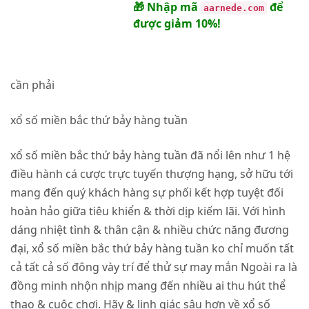
🎁 Nhập mã
để
aarnede.com
được giảm 10%!
cần phải
xổ số miền bắc thứ bảy hàng tuần
xổ số miền bắc thứ bảy hàng tuần đã nổi lên như 1 hệ
điều hành cá cược trực tuyến thượng hạng, sở hữu tới
mang đến quý khách hàng sự phối kết hợp tuyệt đối
hoàn hảo giữa tiêu khiển & thời dịp kiếm lãi. Với hình
dáng nhiệt tình & thân cận & nhiều chức năng đương
đại, xổ số miền bắc thứ bảy hàng tuần ko chỉ muốn tất
cả tất cả số đông vày trí để thử sự may mắn Ngoài ra là
đồng minh nhộn nhịp mang đến nhiều ai thu hút thể
thao & cuộc chơi. Hãy & linh giác sâu hơn về xổ số