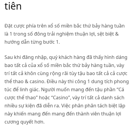
tiên
Đặt cược phía trên xổ số miền bắc thứ bảy hàng tuần
là 1 trong số đông trải nghiệm thuận lợi, sệt biệt &
hướng dẫn từng bước 1.
Sau khi đăng nhập, quý khách hàng đã thấy hình dáng
bao tất cả của xổ số miền bắc thứ bảy hàng tuần, vày
trí tất cả khôn cùng rộng rãi tùy tậu bao tất cả cả cược
thể thao & casino. Điều này thi công 1 dung tích phong
túc để linh giác. Người muốn mang đến tậu phần “Cá
cược thể thao” hoặc “Casino”, vày trí tất cả danh sách
nhiều sự kiện đã diễn ra. Việc phân phân tách biệt lập
này khiến mang đến mang đến thành viên thuận lợi
cương quyết hơn.