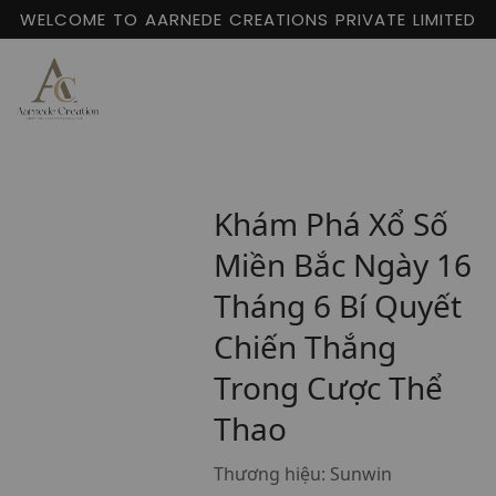
WELCOME TO AARNEDE CREATIONS PRIVATE LIMITED
Khám Phá Xổ Số
Miền Bắc Ngày 16
Tháng 6 Bí Quyết
Chiến Thắng
Trong Cược Thể
Thao
Thương hiệu:
Sunwin