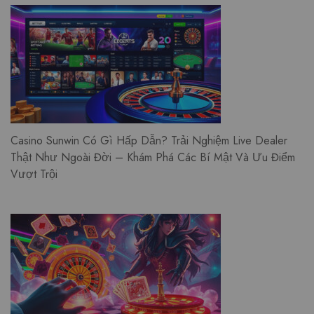
Casino Sunwin Có Gì Hấp Dẫn? Trải Nghiệm Live Dealer
Thật Như Ngoài Đời – Khám Phá Các Bí Mật Và Ưu Điểm
Vượt Trội