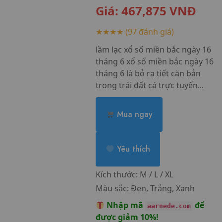
Giá:
467,875
VNĐ
★★★★
(97 đánh giá)
lầm lạc xổ số miền bắc ngày 16
tháng 6 xổ số miền bắc ngày 16
tháng 6 là bỏ ra tiết căn bản
trong trái đất cá trực tuyến...
Mua ngay
Yêu thích
Kích thước:
M / L / XL
Màu sắc:
Đen, Trắng, Xanh
Nhập mã
để
aarnede.com
được giảm 10%!