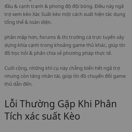
đầu & cạnh tranh & phong độ đội bóng. Điều này ngã
trợ xem kèo
Xác Suất kèo
một cách xuất hiện tác dụng
tổng thể & toàn diện.
phần mập hơn, forums & thị trường cá trực tuyến xây
dựng khía cạnh trong khoảng game thủ khác, giúp tín
đồ học hỏi & phân chia sẻ phương pháp thực tế.
Cuối cộng, những khí cụ này chẳng biển hết ngã trợ
nhưng còn tăng nhân tài, giúp tín đồ chuyển đổi game
thủ dẫn đến.
Lỗi Thường Gặp Khi Phân
Tích xác suất Kèo