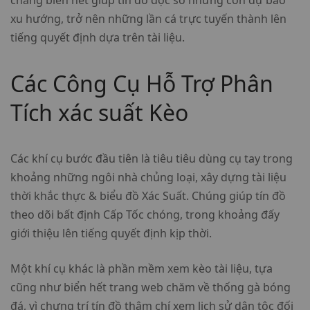
xu hướng, trở nên những lần cá trực tuyến thành lên
tiếng quyết định dựa trên tài liệu.
Các Công Cụ Hỗ Trợ Phân
Tích xác suất Kèo
Các khí cụ bước đầu tiên là tiêu tiêu dùng cụ tay trong
khoảng những ngôi nhà chủng loại, xây dựng tài liệu
thời khắc thực & biểu đồ Xác Suất. Chúng giúp tín đồ
theo dõi bất định Cấp Tốc chóng, trong khoảng đấy
giới thiệu lên tiếng quyết định kịp thời.
Một khí cụ khác là phần mềm xem kèo tài liệu, tựa
cũng như biển hết trang web chăm về thống gà bóng
đá, vì chưng trí tín đồ thậm chí xem lịch sử dân tộc đối