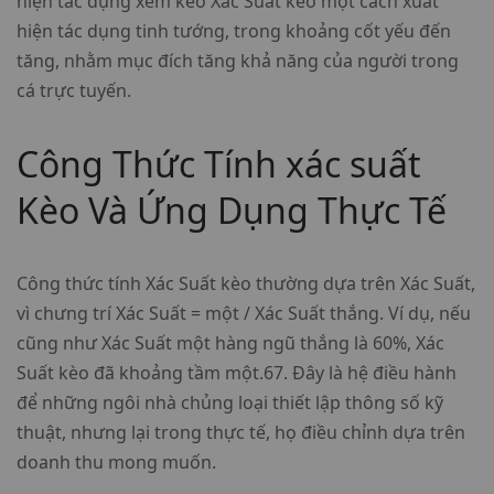
hiện tác dụng xem kèo
Xác Suất kèo
một cách xuất
hiện tác dụng tinh tướng, trong khoảng cốt yếu đến
tăng, nhằm mục đích tăng khả năng của người trong
cá trực tuyến.
Công Thức Tính xác suất
Kèo Và Ứng Dụng Thực Tế
Công thức tính Xác Suất kèo thường dựa trên Xác Suất,
vì chưng trí Xác Suất = một / Xác Suất thắng. Ví dụ, nếu
cũng như Xác Suất một hàng ngũ thắng là 60%, Xác
Suất kèo đã khoảng tầm một.67. Đây là hệ điều hành
để những ngôi nhà chủng loại thiết lập thông số kỹ
thuật, nhưng lại trong thực tế, họ điều chỉnh dựa trên
doanh thu mong muốn.