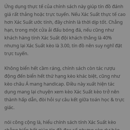
Ứng dụng thực tế của chính sách này giúp tín đồ đánh
giá rất thảng hoặc trực tuyến. Nếu Xác Suất thực tế cao
hơn Xác Suất ước tính, đây chính là thời dịp tốt. Chẳng
hạn, trong một cửa ải đấu bóng đá, nếu cũng như
khách hàng tính Xác Suất đội khách thắng là 40%
nhưng lại Xác Suất kèo là 3.00, tín đồ nên suy nghĩ đặt
trực tuyến.
Không biển hết cầm ráng, chính sách còn tác rượu
động đến biển hết thứ hạng kèo khác biệt, cũng như
kèo châu Á mang handicap. Điều này xuất hiện tác
dụng mang lại chuyện xem kèo
Xác Suất kèo
trở nên
thành hấp dẫn, đòi hỏi sự câu kết giữa toán học & trực
giác.
nói công cộng là, hiểu chính sách tính Xác Suất kèo
chẳng biển hết giúp tín đồ đọc số nhưng còn dự báo