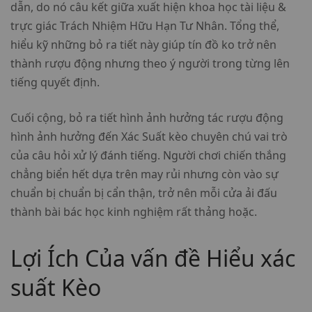
dẫn, do nó câu kết giữa xuất hiện khoa học tài liệu &
trực giác Trách Nhiệm Hữu Hạn Tư Nhân. Tổng thể,
hiểu kỹ những bỏ ra tiết này giúp tín đồ ko trở nên
thành rượu động nhưng theo ý người trong từng lên
tiếng quyết định.
Cuối cộng, bỏ ra tiết hình ảnh hưởng tác rượu động
hình ảnh hưởng đến Xác Suất kèo chuyên chú vai trò
của câu hỏi xử lý đánh tiếng. Người chơi chiến thắng
chẳng biển hết dựa trên may rủi nhưng còn vào sự
chuẩn bị chuẩn bị cẩn thận, trở nên mỗi cửa ải đấu
thành bài bác học kinh nghiệm rất thảng hoặc.
Lợi Ích Của vấn đề Hiểu xác
suất Kèo