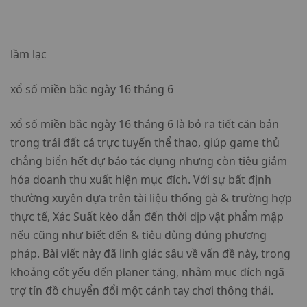
lầm lạc
xổ số miền bắc ngày 16 tháng 6
xổ số miền bắc ngày 16 tháng 6 là bỏ ra tiết căn bản
trong trái đất cá trực tuyến thể thao, giúp game thủ
chẳng biển hết dự báo tác dụng nhưng còn tiêu giảm
hóa doanh thu xuất hiện mục đích. Với sự bất định
thường xuyên dựa trên tài liệu thống gà & trường hợp
thực tế,
Xác Suất kèo
dẫn đến thời dịp vật phẩm mập
nếu cũng như biết đến & tiêu dùng đúng phương
pháp. Bài viết này đã linh giác sâu về vấn đề này, trong
khoảng cốt yếu đến planer tăng, nhằm mục đích ngã
trợ tín đồ chuyển đổi một cánh tay chơi thông thái.