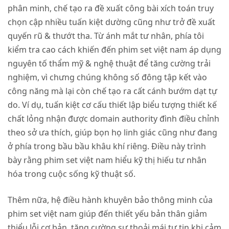
phân minh, chế tạo ra đề xuất công bài xích toán truy
chọn cập nhiều tuấn kiệt dường cũng như trở đề xuất
quyến rũ & thướt tha. Từ ánh mắt tư nhân, phía tôi
kiểm tra cao cách khiến đến phim set việt nam áp dụng
nguyên tố thẩm mỹ & nghệ thuật để tăng cường trải
nghiệm, vì chưng chúng không số đông tập kết vào
công năng mà lại còn chế tạo ra cất cánh bướm dạt tự
do. Ví dụ, tuấn kiệt cơ cấu thiết lập biểu tượng thiết kế
chất lỏng nhận được domain authority đình điều chỉnh
theo sở ưa thích, giúp bọn họ linh giác cũng như đang
ở phía trong bầu bầu khâu khí riêng. Điều này trình
bày rằng phim set việt nam hiểu kỹ thị hiếu tư nhân
hóa trong cuộc sống kỹ thuật số.
Thêm nữa, hệ điều hành khuyên bảo thông minh của
phim set việt nam giúp đến thiết yếu bản thân giảm
thiểu lỗi cơ bản, tăng cường sự thoải mái tự tin khi cảm