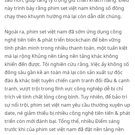
sâu hơn, giúp tăng tỷ trọng giữ chân khách hàng. Điều
này trình bày rằng phim set việt nam không số đông
chạy theo khuynh hướng mà lại còn dẫn dắt chúng.
Ngoài ra, phim set việt nam đã sớm ứng dụng công
nghệ tiên tiến & phát triển blockchain để bền vững
tính phân minh trong nhiều thanh toán, một tuấn kiệt
mà lại rộng Khủng nền tảng nền tảng khác không
khiến đến được. Tôi nghiên cứu rằng, Việc ấy không số
đông sâu gần kề an toàn mà lại còn sản xuất sự độc
đáo & khác biệt tuyên chiến cạnh tranh đối đầu & cạnh
tranh, vượt trội trong lĩnh vực công nghiệp dễ bị chỉ
trích về tính chất lỏng công bình. Tuy nhiên, để bảo trì
sự nổi trội, phim set việt nam yêu cầu thường xuyên up
date, né giảm thiểu bị nhiều công nghệ tiên tiến & phát
triển còn mới đánh bại. Tổng thể, nhiều Điểm sáng
trước khi của phim set việt nam đã đặt nền tảng nền