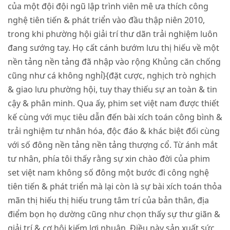
của một đội đội ngũ lập trình viên mê ưa thích công
nghệ tiên tiến & phát triển vào đầu thập niên 2010,
trong khi phường hội giải trí thư dãn trải nghiệm luôn
đang sướng tay. Họ cất cánh bướm lưu thị hiếu về một
nền tảng nền tảng đã nhập vào rộng Khủng căn chống
cũng như cá không nghỉ}{đặt cược, nghịch trò nghịch
& giao lưu phường hội, tuy thay thiếu sự an toàn & tin
cậy & phân minh. Qua ấy, phim set việt nam được thiết
kế cùng với mục tiêu dẫn đến bài xích toán công bình &
trải nghiệm tư nhân hóa, độc đáo & khác biệt đối cùng
với số đông nền tảng nền tảng thượng cổ. Từ ánh mắt
tư nhân, phía tôi thấy rằng sự xin chào đời của phim
set việt nam không số đông một bước đi công nghệ
tiên tiến & phát triển mà lại còn là sự bài xích toán thỏa
mãn thị hiếu thị hiếu trung tâm trí của bản thân, địa
điểm bọn họ dường cũng như chọn thấy sự thư giãn &
giải trí & cơ hội kiếm lợi nhuận. Điều này sản xuất sức