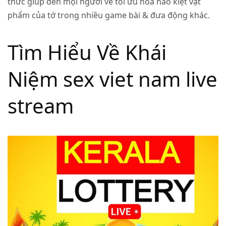
thức giúp đến mọi người về tối ưu hóa hào kiệt vật
phẩm của tớ trong nhiều game bài & đưa động khác.
Tìm Hiểu Về Khái
Niệm sex viet nam live
stream