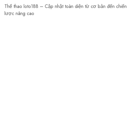
Thể thao loto188 – Cập nhật toàn diện từ cơ bản đến chiến
lược nâng cao
Aarnede Creations Private Limited
Aarnede Creations delivers stylish, high-quality
accessories, blending craftsmanship and innovation for a
global audience.