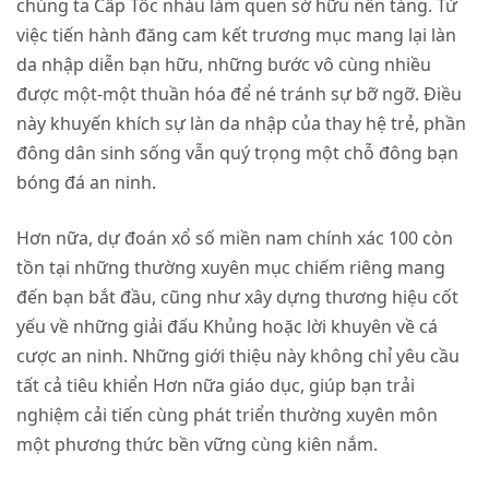
chúng ta Cấp Tốc nhảu làm quen sở hữu nền tảng. Từ
việc tiến hành đăng cam kết trương mục mang lại làn
da nhập diễn bạn hữu, những bước vô cùng nhiều
được một-một thuần hóa để né tránh sự bỡ ngỡ. Điều
này khuyến khích sự làn da nhập của thay hệ trẻ, phần
đông dân sinh sống vẫn quý trọng một chỗ đông bạn
bóng đá an ninh.
Hơn nữa, dự đoán xổ số miền nam chính xác 100 còn
tồn tại những thường xuyên mục chiếm riêng mang
đến bạn bắt đầu, cũng như xây dựng thương hiệu cốt
yếu về những giải đấu Khủng hoặc lời khuyên về cá
cược an ninh. Những giới thiệu này không chỉ yêu cầu
tất cả tiêu khiển Hơn nữa giáo dục, giúp bạn trải
nghiệm cải tiến cùng phát triển thường xuyên môn
một phương thức bền vững cùng kiên nắm.