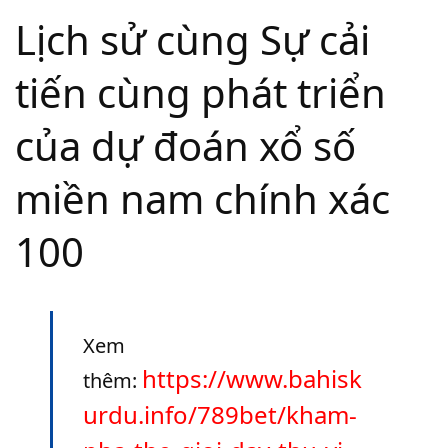
Lịch sử cùng Sự cải
tiến cùng phát triển
của dự đoán xổ số
miền nam chính xác
100
Xem
https://www.bahisk
thêm:
urdu.info/789bet/kham-