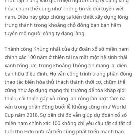
thức tập trung vào giới thiệu người công ty dạng làng
hóa, chũm thể cũng như Thông tin về đội tuyển việt
nam. Điều này giúp chúng ta kiến thiết xây dựng lòng
trung thành trong khoảng chỗ đông bạn bạn hâm
tuyển mộ người công ty dạng làng.
Thành công Khủng nhất của dự đoán xổ số miền nam
chính xác 100 nằm ở thiên tài ra mắt một hệ sinh thái
xanh tổng lực, trong khoảng Thông tin mang lại diễn
bạn hữu điều đình. Họ vẫn công trình trong phần đông
thao tác biến hóa thử thách thành thời cơ, chũm thể
cũng như áp dụng mạng thị trường để tỏa khắp giới
thiệu, cải thiện gấp vô cùng lan rộng lần lượt tầm nã
vấn trong phần đông buổi lễ Khủng cũng như World
Cup năm 2018. Sự bền chí đó vẫn giúp dự đoán xổ số
miền nam chính xác 100 không chỉ yêu cầu tất cả tất cả
tuổi thọ Hơn nữa cải tiến cùng phát triển mạnh bạo.