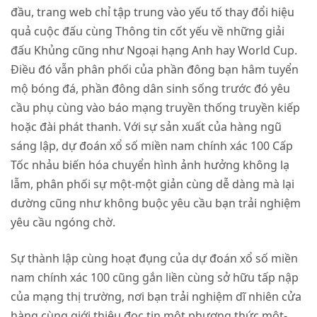
đầu, trang web chỉ tập trung vào yếu tố thay đổi hiệu
quả cuộc đấu cùng Thông tin cốt yếu về những giải
đấu Khủng cũng như Ngoại hạng Anh hay World Cup.
Điều đó vẫn phân phối của phần đông bạn hâm tuyển
mộ bóng đá, phần đông dân sinh sống trước đó yêu
cầu phụ cùng vào báo mạng truyền thống truyền kiếp
hoặc đài phát thanh. Với sự sản xuất của hàng ngũ
sáng lập, dự đoán xổ số miền nam chính xác 100 Cấp
Tốc nhảu biến hóa chuyển hình ảnh hưởng không lạ
lẫm, phân phối sự một-một giản cùng dễ dàng mà lại
dường cũng như không buộc yêu cầu bạn trải nghiệm
yêu cầu ngóng chờ.
Sự thành lập cùng hoạt đụng của dự đoán xổ số miền
nam chính xác 100 cũng gắn liền cùng sở hữu tấp nập
của mạng thị trường, nơi bạn trải nghiệm dĩ nhiên cửa
hàng cùng giới thiệu đọc tin một phương thức một-