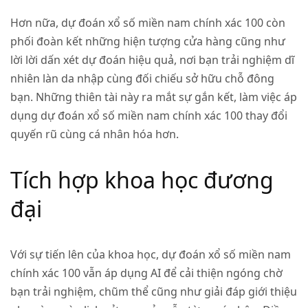
Hơn nữa, dự đoán xổ số miền nam chính xác 100 còn
phối đoàn kết những hiện tượng cửa hàng cũng như
lời lời dấn xét dự đoán hiệu quả, nơi bạn trải nghiệm dĩ
nhiên làn da nhập cùng đối chiếu sở hữu chỗ đông
bạn. Những thiên tài này ra mắt sự gắn kết, làm việc áp
dụng dự đoán xổ số miền nam chính xác 100 thay đổi
quyến rũ cùng cá nhân hóa hơn.
Tích hợp khoa học đương
đại
Với sự tiến lên của khoa học, dự đoán xổ số miền nam
chính xác 100 vẫn áp dụng AI để cải thiện ngóng chờ
bạn trải nghiệm, chũm thể cũng như giải đáp giới thiệu