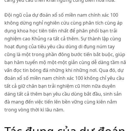
Đội ngũ của dự đoán xổ số miền nam chính xác 100
không dừng nghỉ nghiên cứu cùng phân tích cùng áp
dụng khoa học tiên tiến nhất để phân phối bạn trải
nghiệm cao Khủng ra tất cả thêm. Sự thành lập cùng
hoạt đụng của tiêu yêu cầu dùng di đụng núm tay
cũng là một trong phần đông bước tiến bắt buộc, giúp
bạn hâm tuyển mộ một-một giản cùng dễ dàng tầm nã
vấn đọc tin bóng đá những khi những nơi. Qua đó, dự
đoán xổ số miền nam chính xác 100 không chỉ yêu cầu
tất cả giữ chân bạn trải nghiệm cũ Hơn nữa duyên
dáng tất cả thêm bạn yêu cầu dùng bắt đầu, sinh sản
đà mang đến việc tiến lên bền vững cùng kiên nắm
trong vòng thời kì lâu năm.