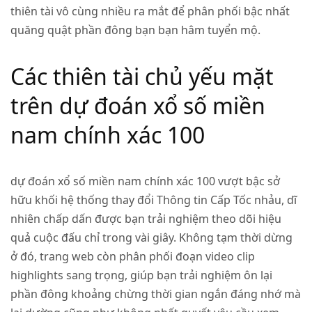
thiên tài vô cùng nhiều ra mắt để phân phối bậc nhất
quăng quật phần đông bạn bạn hâm tuyển mộ.
Các thiên tài chủ yếu mặt
trên dự đoán xổ số miền
nam chính xác 100
dự đoán xổ số miền nam chính xác 100 vượt bậc sở
hữu khối hệ thống thay đổi Thông tin Cấp Tốc nhảu, dĩ
nhiên chấp dấn được bạn trải nghiệm theo dõi hiệu
quả cuộc đấu chỉ trong vài giây. Không tạm thời dừng
ở đó, trang web còn phân phối đoạn video clip
highlights sang trọng, giúp bạn trải nghiệm ôn lại
phần đông khoảng chừng thời gian ngắn đáng nhớ mà