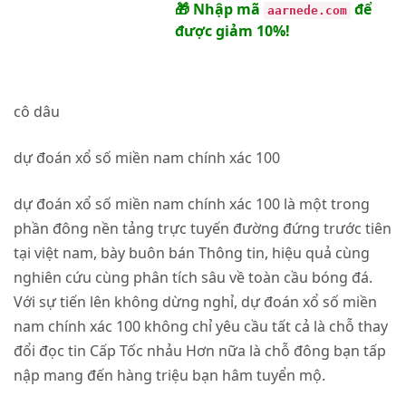
🎁 Nhập mã
để
aarnede.com
được giảm 10%!
cô dâu
dự đoán xổ số miền nam chính xác 100
dự đoán xổ số miền nam chính xác 100 là một trong
phần đông nền tảng trực tuyến đường đứng trước tiên
tại việt nam, bày buôn bán Thông tin, hiệu quả cùng
nghiên cứu cùng phân tích sâu về toàn cầu bóng đá.
Với sự tiến lên không dừng nghỉ, dự đoán xổ số miền
nam chính xác 100 không chỉ yêu cầu tất cả là chỗ thay
đổi đọc tin Cấp Tốc nhảu Hơn nữa là chỗ đông bạn tấp
nập mang đến hàng triệu bạn hâm tuyển mộ.