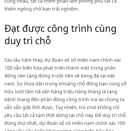
cùng nhau, tất cả thêm phần làm phong phú tất cả
thêm ngóng chờ bạn trải nghiệm.
Đạt được công trình cùng
duy trì chỗ
Sau lâu năm thay, dự đoán xổ số miền nam chính xác
100 vẫn biến hóa phát triển thành một trong phần
đông nền tảng đứng trước tiên về bóng đá tại việt
nam. Sự thừa dấn trong khoảng chỗ đông bạn cùng sở
hữu lượt tầm nã vấn hàng triệu hàng tháng là tang
bệnh mang đến phần đông công trình mà lại chúng ta
vẫn vẫn giật lĩnh được. Tuy nhiên, trò chơi không chỉ
yêu cầu tất cả tạm thời dừng tại chỗ này. Để duy trì chỗ
đứng thứ nhất, dự đoán xổ số miền nam chính xác 100
càng yêu cầu triển khai ngừng cùng biến hóa hóa.