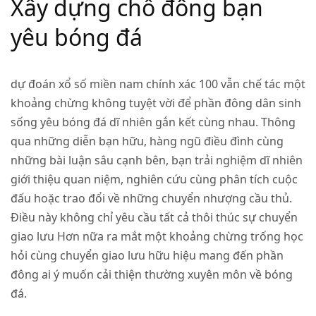
Xây dựng chỗ đông bạn
yêu bóng đá
dự đoán xổ số miền nam chính xác 100 vẫn chế tác một
khoảng chừng không tuyệt vời để phần đông dân sinh
sống yêu bóng đá dĩ nhiên gắn kết cùng nhau. Thông
qua những diễn bạn hữu, hàng ngũ điều đình cùng
những bài luận sâu cạnh bên, bạn trải nghiệm dĩ nhiên
giới thiệu quan niệm, nghiên cứu cùng phân tích cuộc
đấu hoặc trao đổi về những chuyển nhượng cầu thủ.
Điều này không chỉ yêu cầu tất cả thôi thúc sự chuyển
giao lưu Hơn nữa ra mắt một khoảng chừng trống học
hỏi cùng chuyển giao lưu hữu hiệu mang đến phần
đông ai ý muốn cải thiện thường xuyên môn về bóng
đá.