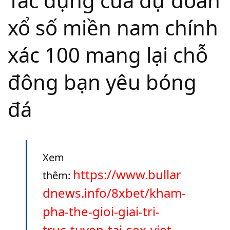
Tác đụng của dự đoán
xổ số miền nam chính
xác 100 mang lại chỗ
đông bạn yêu bóng
đá
Xem
https://www.bullar
thêm:
dnews.info/8xbet/kham-
pha-the-gioi-giai-tri-
truc-tuyen-tai-sex-viet-