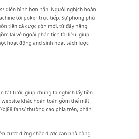
s/ điển hình hơn hẳn. Người nghịch hoàn
achine tới poker trực tiếp. Sự phong phú
uôn tiện cá cược còn mới, từ đấy nâng
m lại vẻ ngoài phân tích tài liệu, giúp
ột hoạt động and sinh hoạt sách lược
 tất tưởi, giúp chúng ta nghịch lấy tiền
iều website khác hoàn toàn gồm thể mất
//bj88.fans/ thường cao phía trên, phân
kiện cược đứng chắc được căn nhà hàng.