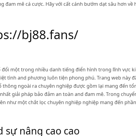
ng đam mê cá cược. Hãy với cất cánh bướm dạt sâu hơn về ht
ps://bj88.fans/
ố đổi một trong nhiều danh tiếng điển hình trong lĩnh vực k
t nhiệt tình and phương luôn tiện phong phú. Trang web này
ổ thông ngoài ra chuyên nghiệp được gồm lại mang đến tổng
bậc nhất giải pháp bảo đảm an toàn and đam mê. Trong chuy
ổi lên như một chắt lọc chuyên nghiệp nghiệp mang đến ph
d sự nâng cao cao