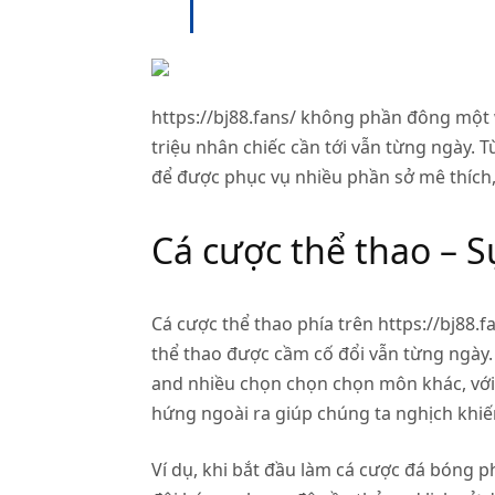
https://bj88.fans/ không phần đông một w
triệu nhân chiếc cần tới vẫn từng ngày.
để được phục vụ nhiều phần sở mê thích,
Cá cược thể thao – S
Cá cược thể thao phía trên https://bj88.
thể thao được cầm cố đổi vẫn từng ngày.
and nhiều chọn chọn chọn môn khác, với
hứng ngoài ra giúp chúng ta nghịch khiế
Ví dụ, khi bắt đầu làm cá cược đá bóng 