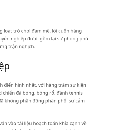
g loạt trò chơi đam mê, lôi cuốn hàng
 chuyên nghiệp được gồm lại sự phong phú
ừng trận nghịch.
iệp
h điển hình nhất, với hàng trăm sự kiện
 chiến đá bóng, bóng rổ, đánh tennis
y đã không phần đông phân phối sự cảm
 vấn vào tài liệu hoạch toán khía cạnh về