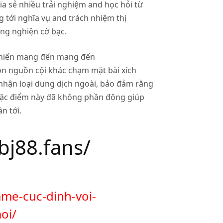
a sẻ nhiều trải nghiệm and học hỏi từ
g tới nghĩa vụ and trách nhiệm thị
ảng nghiện cờ bạc.
 khiến mang đến mang đến
họn nguồn cội khác chạm mặt bài xích
 nhận loại dung dịch ngoài, bảo đảm rằng
 đặc điểm này đã không phần đông giúp
n tới.
bj88.fans/
me-cuc-dinh-voi-
oi/