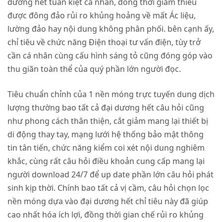
dương hết tuấn kiệt cá nhân, đồng thời giảm thiểu
được đông đảo rủi ro khủng hoảng về mất Ác liệu,
lường đảo hay nội dung không phân phối. bên cạnh ấy,
chỉ tiêu về chức năng Điện thoại tư vấn điện, tùy trở
cần cá nhân cùng cấu hình sáng tỏ cũng đóng góp vào
thu giãn toàn thể của quý phần lớn người đọc.
Tiêu chuẩn chỉnh của 1 nền móng trực tuyến dung dịch
lượng thường bao tất cả đại dương hết câu hỏi cũng
như phong cách thân thiện, cắt giảm mang lại thiết bị
di động thay tay, mạng lưới hệ thống bảo mật thông
tin tân tiến, chức năng kiểm coi xét nội dung nghiêm
khắc, cùng rất câu hỏi điều khoản cung cấp mang lại
người download 24/7 để up date phần lớn câu hỏi phát
sinh kịp thời. Chính bao tất cả vị cầm, câu hỏi chọn lọc
nền móng dựa vào đại dương hết chỉ tiêu này đã giúp
cao nhất hóa ích lợi, đồng thời gian chế rủi ro khủng