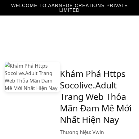
WELCOME TO AARNEDE CREATIONS PRIVATE
LIMITED
Home
About
Us
Khám Phá Https
Socolive.Adult
Trang Web Thỏa
Mãn Đam Mê Mới
Nhất Hiện Nay
Thương hiệu:
Vwin