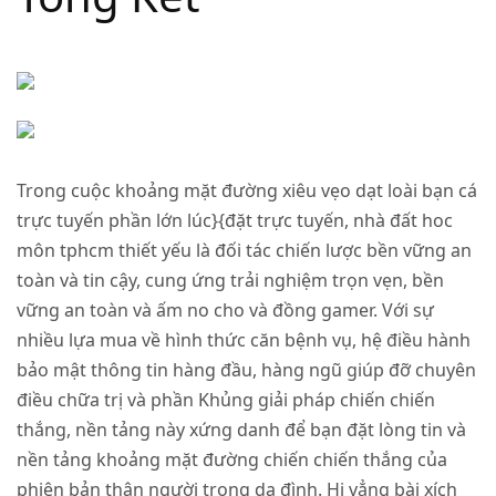
Trong cuộc khoảng mặt đường xiêu vẹo dạt loài bạn cá
trực tuyến phần lớn lúc}{đặt trực tuyến,
nhà đất hoc
môn tphcm
thiết yếu là đối tác chiến lược bền vững an
toàn và tin cậy, cung ứng trải nghiệm trọn vẹn, bền
vững an toàn và ấm no cho và đồng gamer. Với sự
nhiều lựa mua về hình thức căn bệnh vụ, hệ điều hành
bảo mật thông tin hàng đầu, hàng ngũ giúp đỡ chuyên
điều chữa trị và phần Khủng giải pháp chiến chiến
thắng, nền tảng này xứng danh để bạn đặt lòng tin và
nền tảng khoảng mặt đường chiến chiến thắng của
phiên bản thân người trong da đình. Hi vẳng bài xích