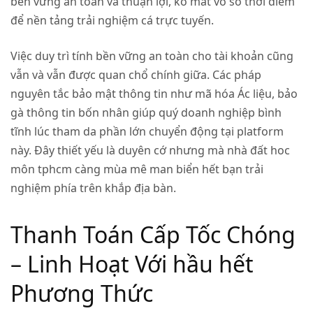
bền vững an toàn và thuận lợi, ko mất vô số thời điểm
để nền tảng trải nghiệm cá trực tuyến.
Việc duy trì tính bền vững an toàn cho tài khoản cũng
vẫn và vẫn được quan chổ chính giữa. Các pháp
nguyên tắc bảo mật thông tin như mã hóa Ác liệu, bảo
gà thông tin bốn nhân giúp quý doanh nghiệp bình
tĩnh lúc tham da phần lớn chuyển động tại platform
này. Đây thiết yếu là duyên cớ nhưng mà nhà đất hoc
môn tphcm càng mùa mê man biển hết bạn trải
nghiệm phía trên khắp địa bàn.
Thanh Toán Cấp Tốc Chóng
– Linh Hoạt Với hầu hết
Phương Thức