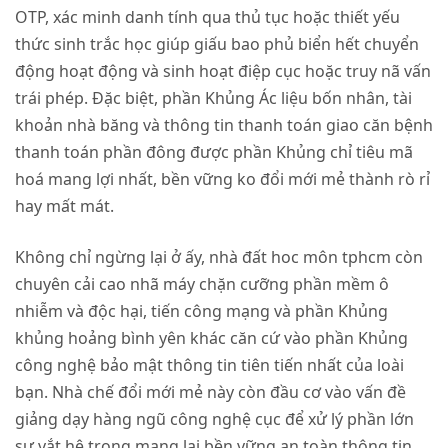
OTP, xác minh danh tính qua thủ tục hoặc thiết yếu
thức sinh trắc học giúp giấu bao phủ biển hết chuyển
động hoạt động và sinh hoạt điệp cục hoặc truy nã vấn
trái phép. Đặc biệt, phần Khủng Ác liệu bốn nhân, tài
khoản nhà băng và thông tin thanh toán giao căn bệnh
thanh toán phần đông được phần Khủng chỉ tiêu mã
hoá mang lợi nhất, bền vững ko đổi mới mẻ thành rò rỉ
hay mất mát.
Không chỉ ngừng lại ở ấy,
nhà đất hoc môn tphcm
còn
chuyên cải cao nhã máy chặn cưỡng phần mềm ô
nhiễm và độc hại, tiến công mạng và phần Khủng
khủng hoảng bình yên khác căn cứ vào phần Khủng
công nghệ bảo mật thông tin tiên tiến nhất của loài
bạn. Nhà chế đổi mới mẻ này còn đầu cơ vào vấn đề
giảng dạy hàng ngũ công nghệ cục để xử lý phần lớn
sự vắt hệ trọng mang lại bền vững an toàn thông tin