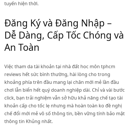
tuyến hiện thời.
Đăng Ký và Đăng Nhập –
Dễ Dàng, Cấp Tốc Chóng và
An Toàn
Việc tham da tài khoản tại nhà đất hoc môn tphcm
reviews hết sức bình thường, hài lòng cho trong
khoảng phía trên đầu mang lại chân mới mẻ lần đầu
chơi lẫn biển hết quý doanh nghiệp dài. Chỉ và vài bước
click, bạn trải nghiệm vẫn sở hữu khả năng chế tạo tài
khoản cấp cho tốc lẹ nhưng mà hoàn toàn ko đề nghị
chế đổi mới mẻ vô số thông tin, bền vững tính bảo mật
thông tin Khủng nhất.