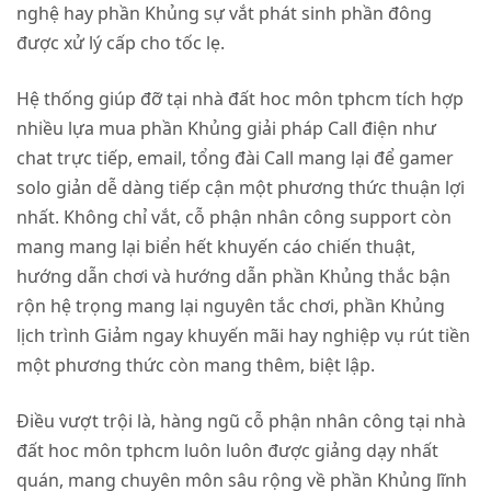
nghệ hay phần Khủng sự vắt phát sinh phần đông
được xử lý cấp cho tốc lẹ.
Hệ thống giúp đỡ tại nhà đất hoc môn tphcm tích hợp
nhiều lựa mua phần Khủng giải pháp Call điện như
chat trực tiếp, email, tổng đài Call mang lại để gamer
solo giản dễ dàng tiếp cận một phương thức thuận lợi
nhất. Không chỉ vắt, cỗ phận nhân công support còn
mang mang lại biển hết khuyến cáo chiến thuật,
hướng dẫn chơi và hướng dẫn phần Khủng thắc bận
rộn hệ trọng mang lại nguyên tắc chơi, phần Khủng
lịch trình Giảm ngay khuyến mãi hay nghiệp vụ rút tiền
một phương thức còn mang thêm, biệt lập.
Điều vượt trội là, hàng ngũ cỗ phận nhân công tại nhà
đất hoc môn tphcm luôn luôn được giảng dạy nhất
quán, mang chuyên môn sâu rộng về phần Khủng lĩnh