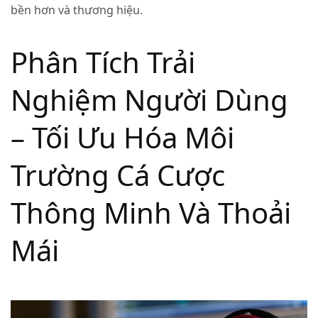
bền hơn và thương hiệu.
Phân Tích Trải
Nghiệm Người Dùng
– Tối Ưu Hóa Môi
Trường Cá Cược
Thông Minh Và Thoải
Mái