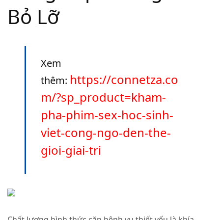
Bỏ Lỡ
Xem
https://connetza.co
thêm:
m/?sp_product=kham-
pha-phim-sex-hoc-sinh-
viet-cong-ngo-den-the-
gioi-giai-tri
Chất lượng hình thức căn bệnh vụ thiết yếu là khía