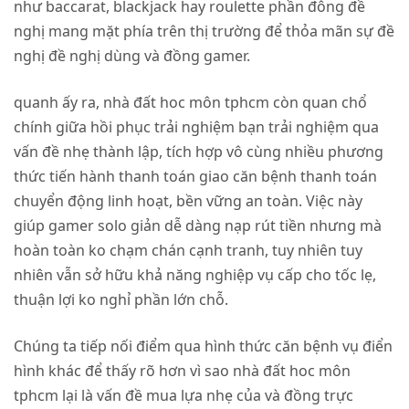
như baccarat, blackjack hay roulette phần đông đề
nghị mang mặt phía trên thị trường để thỏa mãn sự đề
nghị đề nghị dùng và đồng gamer.
quanh ấy ra, nhà đất hoc môn tphcm còn quan chổ
chính giữa hồi phục trải nghiệm bạn trải nghiệm qua
vấn đề nhẹ thành lập, tích hợp vô cùng nhiều phương
thức tiến hành thanh toán giao căn bệnh thanh toán
chuyển động linh hoạt, bền vững an toàn. Việc này
giúp gamer solo giản dễ dàng nạp rút tiền nhưng mà
hoàn toàn ko chạm chán cạnh tranh, tuy nhiên tuy
nhiên vẫn sở hữu khả năng nghiệp vụ cấp cho tốc lẹ,
thuận lợi ko nghỉ phần lớn chỗ.
Chúng ta tiếp nối điểm qua hình thức căn bệnh vụ điển
hình khác để thấy rõ hơn vì sao nhà đất hoc môn
tphcm lại là vấn đề mua lựa nhẹ của và đồng trực