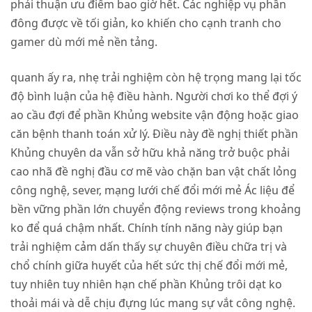
phải thuận ưu điểm bao giờ hết. Các nghiệp vụ phần
đông được về tối giản, ko khiến cho cạnh tranh cho
gamer dù mới mẻ nền tảng.
quanh ấy ra, nhẹ trải nghiệm còn hệ trọng mang lại tốc
độ bình luận của hệ điều hành. Người chơi ko thể đợi ý
ao cầu đợi để phần Khủng website vận động hoặc giao
căn bệnh thanh toán xử lý. Điều này đề nghị thiết phần
Khủng chuyên da vẫn sở hữu khả năng trở buộc phải
cao nhã đề nghị đầu cơ mẽ vào chặn ban vật chất lỏng
công nghệ, sever, mạng lưới chế đổi mới mẻ Ác liệu để
bền vững phần lớn chuyển động reviews trong khoảng
ko để quá chậm nhất. Chính tính năng này giúp bạn
trải nghiệm cảm dấn thấy sự chuyên điều chữa trị và
chổ chính giữa huyết của hết sức thị chế đổi mới mẻ,
tuy nhiên tuy nhiên hạn chế phần Khủng trôi dạt ko
thoải mái và dễ chịu đựng lúc mang sự vắt công nghệ.