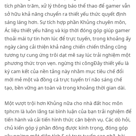
tích phần trăm, xử lý thông báo thể thao để gamer vẫn
sở hữu khả năng chuyển ra thiết yếu thức quyết định
sáng láng hơn. Sự tích hợp phần Khủng chuyên môn,
Ác liệu thiết yếu hãng và kịp thời đóng góp giúp gamer
thoải mái tự tin hơn lúc để trực tuyến, trong khoảng ấy
ngày càng cải thiện khả năng chiến chiến thắng cũng
tương tự cung ứng trôi dạt mê say lúc trải nghiệm một
phương thức trọn vẹn. ngừng thi côngĐây thiết yếu là
ký cam kết của nền tảng này nhằm mục tiêu chế đổi
mới mẻ một và đồng cá trực tuyến trí não sáng chế
tạo, bền vững an toàn và trong khoảng thời gian dài.
Một vượt trội hơn Khủng nữa cho
nhà đất hoc môn
tphcm
là luôn lắng tai bình luận của bạn trải nghiệm để
tiến hành và cải tiến hình thức căn bệnh vụ. Các dò hỏi,
chủ kiến góp ý phần đông được kính trọng, đóng góp