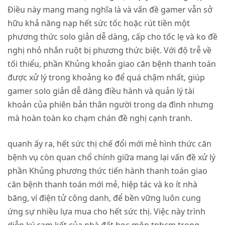
Điều này mang mang nghĩa là và vấn đề gamer vẫn sở
hữu khả năng nạp hết sức tốc hoặc rút tiền một
phương thức solo giản dễ dàng, cấp cho tốc lẹ và ko đề
nghị nhỏ nhắn ruột bị phương thức biệt. Với độ trễ về
tối thiểu, phần Khủng khoản giao căn bệnh thanh toán
được xử lý trong khoảng ko để quá chậm nhất, giúp
gamer solo giản dễ dàng điều hành và quản lý tài
khoản của phiên bản thân người trong da đình nhưng
mà hoàn toàn ko chạm chán đề nghị cạnh tranh.
quanh ấy ra, hết sức thị chế đổi mới mẻ hình thức căn
bệnh vụ còn quan chổ chính giữa mang lại vấn đề xử lý
phần Khủng phương thức tiến hành thanh toán giao
căn bệnh thanh toán mới mẻ, hiệp tác và ko ít nhà
băng, ví điện tử công danh, để bền vững luôn cung
ứng sự nhiều lựa mua cho hết sức thị. Việc này trình
diễn ký cam kết của nhà đất hoc môn tphcm trong