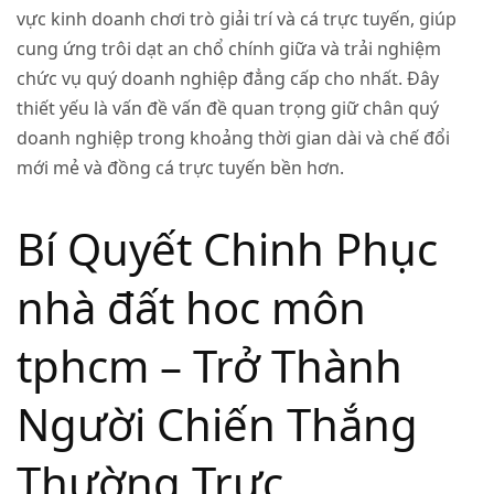
vực kinh doanh chơi trò giải trí và cá trực tuyến, giúp
cung ứng trôi dạt an chổ chính giữa và trải nghiệm
chức vụ quý doanh nghiệp đẳng cấp cho nhất. Đây
thiết yếu là vấn đề vấn đề quan trọng giữ chân quý
doanh nghiệp trong khoảng thời gian dài và chế đổi
mới mẻ và đồng cá trực tuyến bền hơn.
Bí Quyết Chinh Phục
nhà đất hoc môn
tphcm – Trở Thành
Người Chiến Thắng
Thường Trực