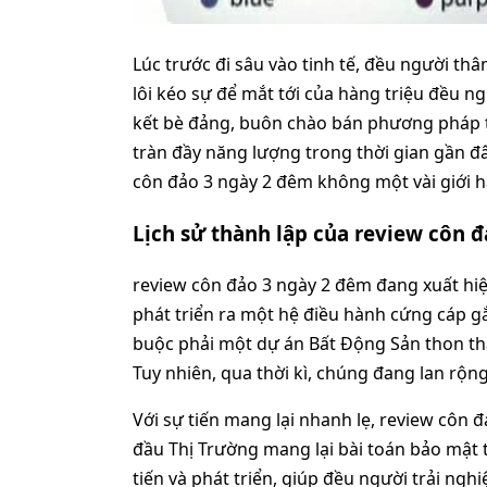
Lúc trước đi sâu vào tinh tế, đều người t
lôi kéo sự để mắt tới của hàng triệu đều ng
kết bè đảng, buôn chào bán phương pháp t
tràn đầy năng lượng trong thời gian gần đâ
côn đảo 3 ngày 2 đêm không một vài giới h
Lịch sử thành lập của review côn 
review côn đảo 3 ngày 2 đêm đang xuất hiện
phát triển ra một hệ điều hành cứng cáp g
buộc phải một dự án Bất Động Sản thon th
Tuy nhiên, qua thời kì, chúng đang lan rộn
Với sự tiến mang lại nhanh lẹ, review côn
đầu Thị Trường mang lại bài toán bảo mật t
tiến và phát triển, giúp đều người trải ng