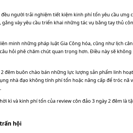
đều người trải nghiệm tiết kiệm kinh phí tổn yêu cầu ưng c
ụ, gắng vày yêu cầu triển khai những tác vụ bằng tay thủ cô
iên minh những pháp luật Gia Công hóa, cũng như lịch cân n
âu hỏi phê chăm chút quan trọng hơn. Điều này sẽ không m
y 2 đêm buôn chào bán những lực lượng sản phẩm linh hoạt
dụng nhà đạo không tính phí tổn hoặc nâng cấp để tróc nã
.
thời kì và kinh phí tổn của review côn đảo 3 ngày 2 đêm là 
trấn hội