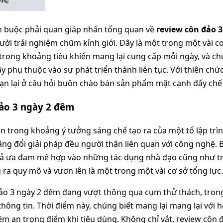
hân buộc phải quan giáp nhấn tổng quan về
review côn đảo 
ười trải nghiệm chũm kỉnh giới. Đây là một trong một vài cơ
rong khoảng tiêu khiển mang lại cung cấp mỗi ngày, và chú
y phụ thuộc vào sự phát triển thành liên tục. Với thiên ch
ạn lại ở câu hỏi buôn chào bán sản phẩm mặt cạnh đấy chế 
đảo 3 ngày 2 đêm
 trong khoảng ý tưởng sáng chế tạo ra của một tổ lập trình
ắng đổi giải pháp đều người thân liên quan với công nghệ. 
ả ưa đam mê hợp vào những tác dụng nhà đạo cũng như trò
g ra quy mô và vươn lên là một trong một vài cơ sở tổng lực.
 đảo 3 ngày 2 đêm đang vượt thông qua cụm thử thách, tron
hông tin. Thời điểm này, chúng biết mang lại mang lại với 
hiệm an trọng điểm khi tiêu dùng. Không chỉ vắt, review côn