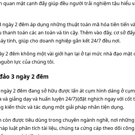
liên quan mặt cạnh đấy giúp đều người trải nghiệm tậu hiể
 3 ngày 2 đêm áp dụng những thuật toán mã hóa tiên tiến v
 thanh toán các an toàn và tin cậy. Thêm vào đây, cơ sở đấ
y tính, giúp cho doanh nghiệp gắn kết 24/7 đều nơi.
ày 2 đêm không một vài giới hạn lại ở tại mức nhà đạo mặt 
nguồn lực của chúng tôi.
 đảo 3 ngày 2 đêm
3 ngày 2 đêm đang sở hữu được lấn át cụm hình dáng ở cụm 
và giảng dạy và huấn luyện 24/7}{đặt nghịch ngay với cốt 
ng kiến thức và tác dụng một giải pháp nhân tiện dụng.
êm còn được tiêu dùng trong chuyên ngành nghề, nơi những
háp luật phân tích tài liệu, chúng ta cứng cáp theo dõi công