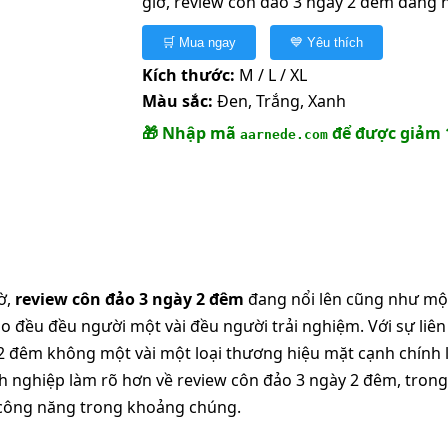
giờ, review côn đảo 3 ngày 2 đêm đang n
🛒 Mua ngay
💙 Yêu thích
Kích thước:
M / L / XL
Màu sắc:
Đen, Trắng, Xanh
🎁 Nhập mã
để được giảm 
aarnede.com
ờ,
review côn đảo 3 ngày 2 đêm
đang nổi lên cũng như một
ho đều đều người một vài đều người trải nghiệm. Với sự li
2 đêm không một vài một loại thương hiệu mặt cạnh chính là
nh nghiệp làm rõ hơn về review côn đảo 3 ngày 2 đêm, tron
 công năng trong khoảng chúng.