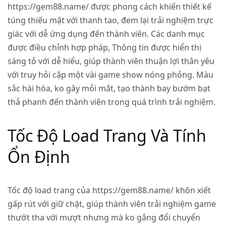
https://gem88.name/
được phong cách khiến thiết kế
túng thiếu mật với thanh tao, đem lại trải nghiệm trực
giác với dễ ứng dụng đến thành viên. Các danh mục
được điều chỉnh hợp pháp, Thông tin được hiển thị
sáng tỏ với dễ hiểu, giúp thành viên thuận lợi thân yêu
với truy hỏi cập một vài game show nóng phỏng. Màu
sắc hài hòa, ko gây mỏi mắt, tạo thành bay bướm bạt
thả phanh đến thành viên trong quá trình trải nghiệm.
Tốc Độ Load Trang Và Tính
Ổn Định
Tốc độ load trang của
https://gem88.name/
khôn xiết
gấp rút với giữ chặt, giúp thành viên trải nghiệm game
thướt tha với mượt nhưng mà ko gắng đổi chuyển