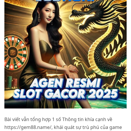
Bài viết vẫn tổng hợp 1 số Thông tin khía cạnh về
https://gem88.name/
, khái quát sự trù phú của game