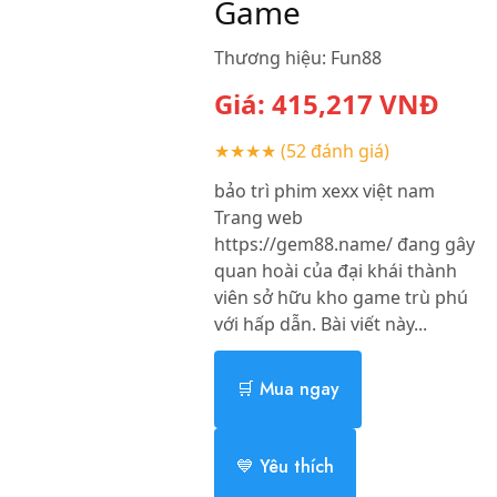
Game
Thương hiệu:
Fun88
Giá:
415,217
VNĐ
★★★★
(52 đánh giá)
bảo trì phim xexx việt nam
Trang web
https://gem88.name/ đang gây
quan hoài của đại khái thành
viên sở hữu kho game trù phú
với hấp dẫn. Bài viết này...
🛒 Mua ngay
💙 Yêu thích