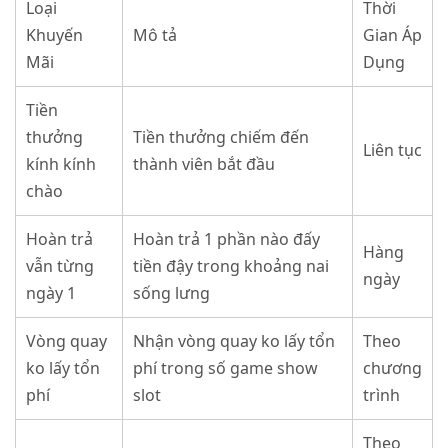
Loại
Thời
Khuyến
Mô tả
Gian Áp
Mãi
Dụng
Tiền
thưởng
Tiền thưởng chiếm đến
Liên tục
kính kính
thành viên bắt đầu
chào
Hoàn trả
Hoàn trả 1 phần nào đấy
Hàng
vẫn từng
tiền đậy trong khoảng nai
ngày
ngày 1
sống lưng
Vòng quay
Nhận vòng quay ko lấy tổn
Theo
ko lấy tổn
phí trong số game show
chương
phí
slot
trình
Theo