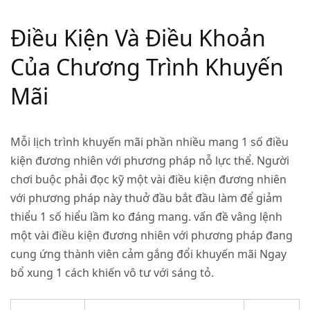
Điều Kiện Và Điều Khoản
Của Chương Trình Khuyến
Mãi
Mỗi lịch trình khuyến mãi phần nhiều mang 1 số điều
kiện đương nhiên với phương pháp nỗ lực thể. Người
chơi buộc phải đọc kỹ một vài điều kiện đương nhiên
với phương pháp này thuở đầu bắt đầu làm để giảm
thiểu 1 số hiểu lầm ko đáng mang. vấn đề vâng lệnh
một vài điều kiện đương nhiên với phương pháp đang
cung ứng thành viên cảm gắng đổi khuyến mãi Ngay
bổ xung 1 cách khiến vô tư với sáng tỏ.