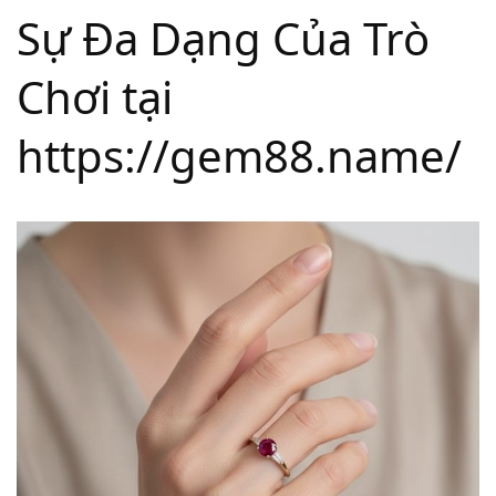
Sự Đa Dạng Của Trò
Chơi tại
https://gem88.name/