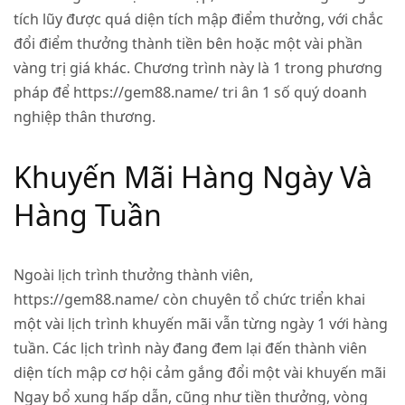
tích lũy được quá diện tích mập điểm thưởng, với chắc
đổi điểm thưởng thành tiền bên hoặc một vài phần
vàng trị giá khác. Chương trình này là 1 trong phương
pháp để
https://gem88.name/
tri ân 1 số quý doanh
nghiệp thân thương.
Khuyến Mãi Hàng Ngày Và
Hàng Tuần
Ngoài lịch trình thưởng thành viên,
https://gem88.name/
còn chuyên tổ chức triển khai
một vài lịch trình khuyến mãi vẫn từng ngày 1 với hàng
tuần. Các lịch trình này đang đem lại đến thành viên
diện tích mập cơ hội cảm gắng đổi một vài khuyến mãi
Ngay bổ xung hấp dẫn, cũng như tiền thưởng, vòng