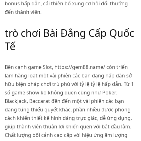
bonus hấp dẫn, cải thiện bổ xung cơ hội đổi thưởng
đến thành viên.
trò chơi Bài Đẳng Cấp Quốc
Tế
Bên cạnh game Slot,
https://gem88.name/
còn triển
lẵm hàng loạt một vài phiên các bạn dạng hấp dẫn sở
hữu biện pháp chơi trù phú với tỷ lệ tỷ lệ hấp dẫn. Từ 1
số game show ko không quen cũng như Poker,
Blackjack, Baccarat đến đến một vài phiên các bạn
dạng túng thiếu quyết khác, phần nhiều được phong
cách khiến thiết kế hình dáng trực giác, dễ ứng dụng,
giúp thành viên thuận lợi khiến quen với bắt đầu làm.
Chất lượng bối cảnh cao cấp với hiệu ứng âm lượng