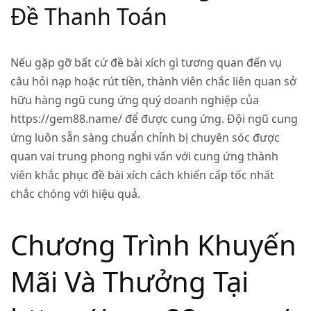
Đề Thanh Toán
Nếu gặp gỡ bất cứ đề bài xích gì tương quan đến vụ
câu hỏi nạp hoặc rút tiền, thành viên chắc liên quan sở
hữu hàng ngũ cung ứng quý doanh nghiệp của
https://gem88.name/
để được cung ứng. Đội ngũ cung
ứng luôn sẵn sàng chuẩn chỉnh bị chuyên sóc được
quan vai trung phong nghi vấn với cung ứng thành
viên khắc phục đề bài xích cách khiến cấp tốc nhất
chắc chóng với hiệu quả.
Chương Trình Khuyến
Mãi Và Thưởng Tại