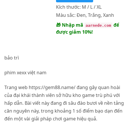
Kích thước:
M / L / XL
Màu sắc:
Đen, Trắng, Xanh
🎁 Nhập mã
để
aarnede.com
được giảm 10%!
bảo trì
phim xexx việt nam
Trang web
https://gem88.name/
đang gây quan hoài
của đại khái thành viên sở hữu kho game trù phú với
hấp dẫn. Bài viết này đang đi sâu đào bươi về nền tảng
căn nguyên này, trong khoảng 1 số điểm bạo dạn đến
đến một vài giải pháp chơi game hiệu quả.