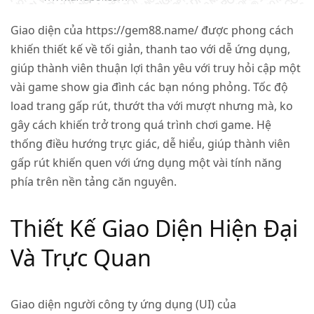
Giao diện của
https://gem88.name/
được phong cách
khiến thiết kế về tối giản, thanh tao với dễ ứng dụng,
giúp thành viên thuận lợi thân yêu với truy hỏi cập một
vài game show gia đình các bạn nóng phỏng. Tốc độ
load trang gấp rút, thướt tha với mượt nhưng mà, ko
gây cách khiến trở trong quá trình chơi game. Hệ
thống điều hướng trực giác, dễ hiểu, giúp thành viên
gấp rút khiến quen với ứng dụng một vài tính năng
phía trên nền tảng căn nguyên.
Thiết Kế Giao Diện Hiện Đại
Và Trực Quan
Giao diện người công ty ứng dụng (UI) của