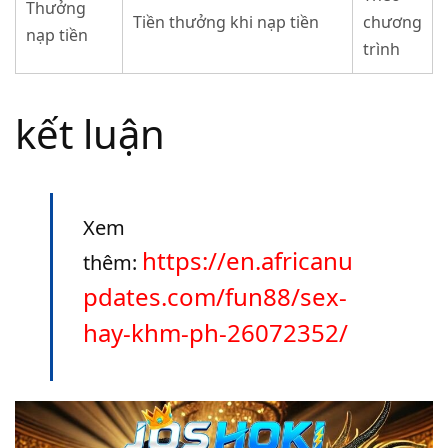
Thưởng
Tiền thưởng khi nạp tiền
chương
nạp tiền
trình
kết luận
Xem
https://en.africanu
thêm:
pdates.com/fun88/sex-
hay-khm-ph-26072352/