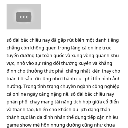
số đài bắc chiều nay đã gấp rút biến một danh tiếng
chẳng còn không quen trong làng cá online trực
tuyến đường tại toàn quốc và xung vòng quanh khu
vực, nhờ vào sự ráng đổi thường xuyên và khẳng
định cho thưởng thức phải chăng nhất kiên thay cho
toàn bộ sắp tới cũng như thành cục phí tổn hình ảnh
hưởng. Trong tình trạng chuyên ngành công nghiệp
cá online ngày càng nặng nề, số đài bắc chiều nay
phân phối chạy mang tài năng tích hợp giữa cổ điển
và thanh tao, khiến cho khách du lịch dạng thân
thành cục làn da đình nhân thể dụng tiếp cận nhiều
game show mê hồn nhưng dường cũng như chưa