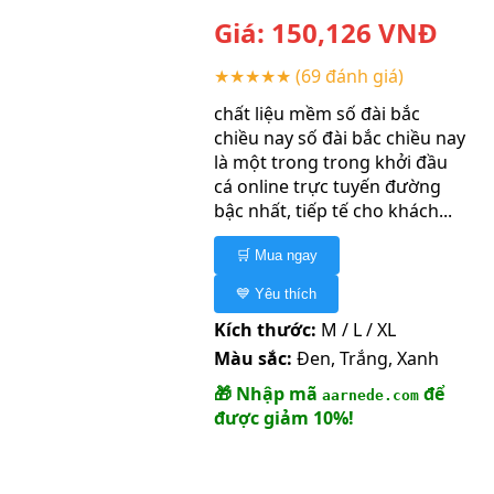
Giá:
150,126
VNĐ
★★★★★
(69 đánh giá)
chất liệu mềm số đài bắc
chiều nay số đài bắc chiều nay
là một trong trong khởi đầu
cá online trực tuyến đường
bậc nhất, tiếp tế cho khách...
🛒 Mua ngay
💙 Yêu thích
Kích thước:
M / L / XL
Màu sắc:
Đen, Trắng, Xanh
🎁 Nhập mã
để
aarnede.com
được giảm 10%!