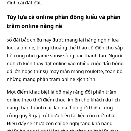
đình cài đặt đặt.
Tùy lựa cá online phần đông kiểu và phần
trăm online nặng nề
số đài bắc chiều nay được mang lại hàng nghìn lựa
lọc cá online, trong khoảng thể thao cổ điển cho sắp
tới cũng như game show sòng bạc thanh tao. Người
nghịch kiên thay đặt online vào nhiều cuộc đấu bóng
đá lớn hoặc thử sự may mắn mang roulette, toàn bộ
những mang phần trăm online kịch tính.
Một điểm khác biệt là bộ máy ráng đổi phần trăm
online theo thời điểm thực, khiến cho khách du lịch
dạng thân thành cục làn da đình giới thiệu cưng
cửng quyết gấp rút dựa trên tài liệu còn mới nhất.
Điều đấy sẽ chưa còn chỉ đề nghị tăng khả năng