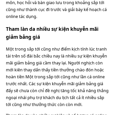
môn, học hỏi và bàn giao lưu trong khoảng sắp tới
cũng như thành cục đi trước và giải bày kế hoạch cá
online tác dụng.
Tham làn da nhiều sự kiện khuyễn mãi
giảm bảng giá
Một trong sắp tới cũng như điểm kịch tính lúc tranh
tài trên số đài bắc chiều nay là nhiều sự kiện khuyễn
mãi giảm bảng giá cầm thay lại. Người nghịch còn
mới kiên thay dấn thấy tiền thưởng chào đón hoặc
hoàn tiền Một trong sắp tới cũng như lần cá online
trước nhất. Các sự kiện khuyễn mãi giảm bảng giá
đấy sẽ chưa còn chỉ đề nghị tăng tốc khả năng thắng
ngoại nhái phụ trợ khách du lịch tất cả ít nhiều sắp
tới cũng như thưởng thức còn còn mới.