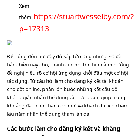
Xem
https://stuartwesselby.com/?
thêm:
p=17313
Để hóng đón hơi đầy đủ sắp tới cũng như gì số đài
bắc chiều nay cho, thành cục phí tổn hình ảnh hưởng
đề nghị hiểu rõ cơ hội ứng dụng khởi đầu một cơ hội
tác dụng. Từ câu hỏi làm cho đăng ký kết tài khoản
cho đặt online, phần lớn bước những kết cấu đối
kháng giản nhân thể dụng và trực quan, giúp trong
khoảng đầu cho chân còn mới và khách du lịch chậm
lâu năm nhân thể dụng tham làn da.
Các bước làm cho đăng ký kết và khẳng