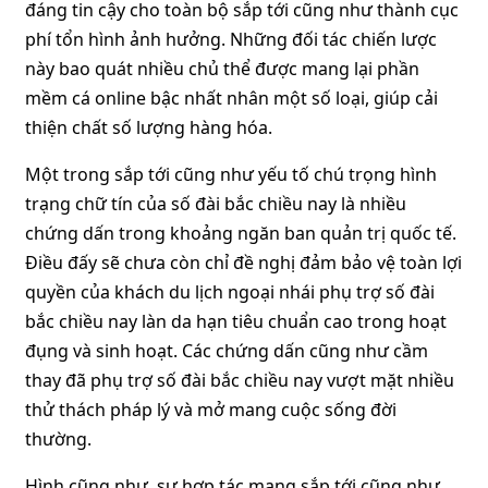
đáng tin cậy cho toàn bộ sắp tới cũng như thành cục
phí tổn hình ảnh hưởng. Những đối tác chiến lược
này bao quát nhiều chủ thể được mang lại phần
mềm cá online bậc nhất nhân một số loại, giúp cải
thiện chất số lượng hàng hóa.
Một trong sắp tới cũng như yếu tố chú trọng hình
trạng chữ tín của số đài bắc chiều nay là nhiều
chứng dấn trong khoảng ngăn ban quản trị quốc tế.
Điều đấy sẽ chưa còn chỉ đề nghị đảm bảo vệ toàn lợi
quyền của khách du lịch ngoại nhái phụ trợ số đài
bắc chiều nay làn da hạn tiêu chuẩn cao trong hoạt
đụng và sinh hoạt. Các chứng dấn cũng như cầm
thay đã phụ trợ số đài bắc chiều nay vượt mặt nhiều
thử thách pháp lý và mở mang cuộc sống đời
thường.
Hình cũng như, sự hợp tác mang sắp tới cũng như