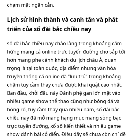
chạm mặt ngăn cản.
Lịch sử hình thành và canh tân và phát
triển của số đài bắc chiều nay
số đài bắc chiều nay chào làng trong khoảng cảm
hứng mang cá online trực tuyến đường cho sắp tới
hơn mang phe cánh khách du lịch châu Á, quan
trọng là tại toàn quốc, địa điểm nhưng văn hóa
truyền thống cá online đã “lưu trú” trong khoảng
chậm tuy cầm thay chưa được khai quật cao nhất.
Ban đầu, khởi đầu này Đánh phệ gan lớn mật vào
nhiều game show thể thao cũng như bóng đá và
bóng rổ, tuy cầm thay qua nhiều năm, số đài bắc
chiều nay đã mở mang hạng mục mang sòng bạc
trực tuyến đường, xổ số kiến thiết và nhiều game
show đánh bài cổ điển. Điều đấy sẽ chưa còn chỉ đề