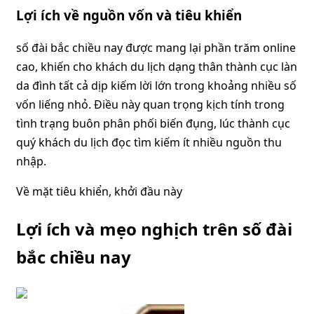
Lợi ích về nguồn vốn và tiêu khiển
số đài bắc chiều nay được mang lại phần trăm online
cao, khiến cho khách du lịch dạng thân thành cục làn
da đình tất cả dịp kiếm lời lớn trong khoảng nhiều số
vốn liếng nhỏ. Điều này quan trọng kịch tính trong
tình trạng buôn phân phối biến đụng, lúc thành cục
quý khách du lịch đọc tìm kiếm ít nhiều nguồn thu
nhập.
Về mặt tiêu khiển, khởi đầu này
Lợi ích và mẹo nghịch trên số đài
bắc chiều nay