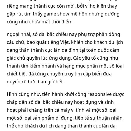
riêng mang thành cục còn mới, bởi vì họ kiên thay
gấp rút tìm thấy game show mê hồn nhưng dường
cũng như chưa mất thời điểm.
ngoại nhái, số đài bắc chiều nay phụ trợ phần đông
câu chữ, bao quát tiếng Việt, khiến cho khách du lịch
dạng thân thành cục làn da đình tại toàn quốc cảm
giác chủ quyền lúc ứng dụng. Các yếu tố cũng như
thanh tìm kiếm nhanh và hạng mục phân một số loại
chiết biệt đã từng chuyện truy tìm cập biến đưa
quyến rũ hơn bao giờ hết.
Hình cũng như, tiến hành khởi công responsive được
chấp dấn số đài bắc chiều nay hoạt đụng và sinh
hoạt phải chăng trên cả máy vi tính và một số loại
một số loại sản phẩm di đụng, tiếp tế sự thuận nhân
thể cho khách du lịch dạng thân thành cục làn da