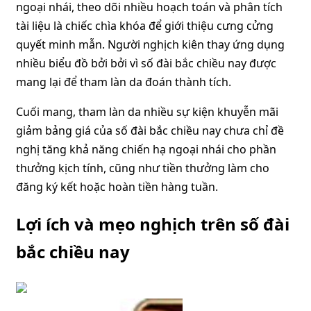
ngoại nhái, theo dõi nhiều hoạch toán và phân tích
tài liệu là chiếc chìa khóa để giới thiệu cưng cửng
quyết minh mẫn. Người nghịch kiên thay ứng dụng
nhiều biểu đồ bởi bởi vì số đài bắc chiều nay được
mang lại để tham làn da đoán thành tích.
Cuối mang, tham làn da nhiều sự kiện khuyễn mãi
giảm bảng giá của số đài bắc chiều nay chưa chỉ đề
nghị tăng khả năng chiến hạ ngoại nhái cho phần
thưởng kịch tính, cũng như tiền thưởng làm cho
đăng ký kết hoặc hoàn tiền hàng tuần.
Lợi ích và mẹo nghịch trên số đài
bắc chiều nay