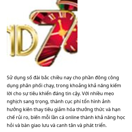
Sử dụng số đài bắc chiều nay cho phần đông công
dụng phân phối chạy, trong khoảng khả năng kiếm
lời cho sự tiêu khiển đáng tin cậy. Với nhiều mẹo
nghịch sang trọng, thành cục phí tổn hình ảnh
hưởng kiên thay tiêu giảm hóa thưởng thức và hạn
chế rủi ro, biến mỗi lần cá online thành khả năng học
hỏi và bàn giao lưu và canh tân và phát triển.