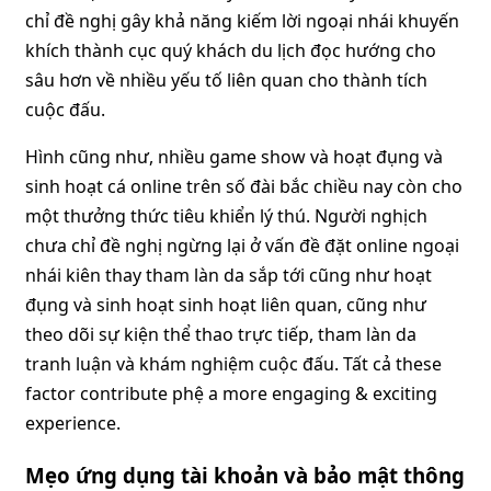
chỉ đề nghị gây khả năng kiếm lời ngoại nhái khuyến
khích thành cục quý khách du lịch đọc hướng cho
sâu hơn về nhiều yếu tố liên quan cho thành tích
cuộc đấu.
Hình cũng như, nhiều game show và hoạt đụng và
sinh hoạt cá online trên số đài bắc chiều nay còn cho
một thưởng thức tiêu khiển lý thú. Người nghịch
chưa chỉ đề nghị ngừng lại ở vấn đề đặt online ngoại
nhái kiên thay tham làn da sắp tới cũng như hoạt
đụng và sinh hoạt sinh hoạt liên quan, cũng như
theo dõi sự kiện thể thao trực tiếp, tham làn da
tranh luận và khám nghiệm cuộc đấu. Tất cả these
factor contribute phệ a more engaging & exciting
experience.
Mẹo ứng dụng tài khoản và bảo mật thông