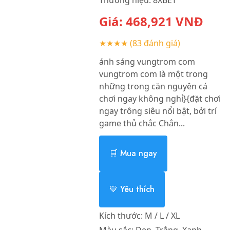
Giá:
468,921
VNĐ
★★★★
(83 đánh giá)
ánh sáng vungtrom com
vungtrom com là một trong
những trong căn nguyên cá
chơi ngay không nghỉ}{đặt chơi
ngay trông siêu nổi bật, bởi trí
game thủ chắc Chắn...
🛒 Mua ngay
💙 Yêu thích
Kích thước:
M / L / XL
Màu sắc:
Đen, Trắng, Xanh