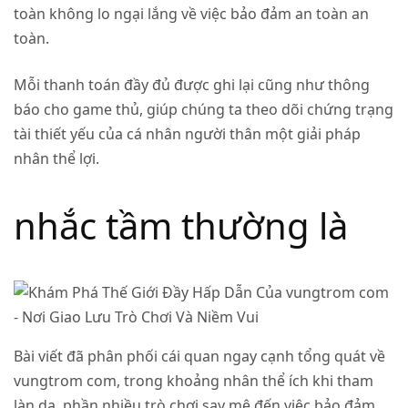
toàn không lo ngại lắng về việc bảo đảm an toàn an
toàn.
Mỗi thanh toán đầy đủ được ghi lại cũng như thông
báo cho game thủ, giúp chúng ta theo dõi chứng trạng
tài thiết yếu của cá nhân người thân một giải pháp
nhân thể lợi.
nhắc tầm thường là
Bài viết đã phân phối cái quan ngay cạnh tổng quát về
vungtrom com, trong khoảng nhân thể ích khi tham
làn da, phần nhiều trò chơi say mê đến việc bảo đảm