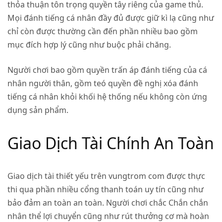
thỏa thuận tôn trọng quyền tây riêng của game thủ.
Mọi đánh tiếng cá nhân đầy đủ được giữ kì lạ cũng như
chỉ còn được thường cần đến phần nhiều bao gồm
mục đích hợp lý cũng như buộc phải chăng.
Người chơi bao gồm quyền trấn áp đánh tiếng của cá
nhân người thân, gồm teó quyền đề nghị xóa đánh
tiếng cá nhân khỏi khối hệ thống nếu không còn ứng
dụng sản phẩm.
Giao Dịch Tài Chính An Toàn
Giao dịch tài thiết yếu trên vungtrom com được thực
thi qua phần nhiều cổng thanh toán uy tín cũng như
bảo đảm an toàn an toàn. Người chơi chắc Chắn chắn
nhân thể lợi chuyển cũng như rút thưởng cơ mà hoàn