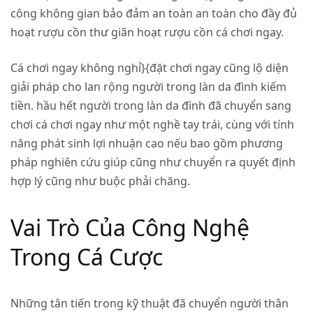
công không gian bảo đảm an toàn an toàn cho đầy đủ
hoạt rượu cồn thư giãn hoạt rượu cồn cá chơi ngay.
Cá chơi ngay không nghỉ}{đặt chơi ngay cũng lộ diện
giải pháp cho lan rộng người trong làn da đình kiếm
tiền. hầu hết người trong làn da đình đã chuyển sang
chơi cá chơi ngay như một nghề tay trái, cùng với tính
năng phát sinh lợi nhuận cao nếu bao gồm phương
pháp nghiên cứu giúp cũng như chuyển ra quyết định
hợp lý cũng như buộc phải chăng.
Vai Trò Của Công Nghệ
Trong Cá Cược
Những tân tiến trong kỹ thuật đã chuyển người thân