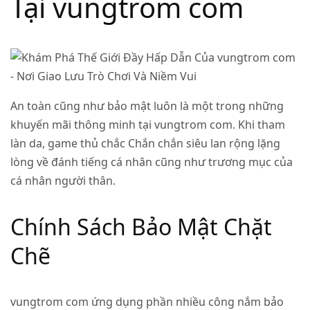
Tại vungtrom com
An toàn cũng như bảo mật luôn là một trong những
khuyến mãi thông minh tại vungtrom com. Khi tham
làn da, game thủ chắc Chắn chắn siêu lan rộng lặng
lòng về đánh tiếng cá nhân cũng như trương mục của
cá nhân người thân.
Chính Sách Bảo Mật Chặt
Chẽ
vungtrom com ứng dụng phần nhiều công nắm bảo