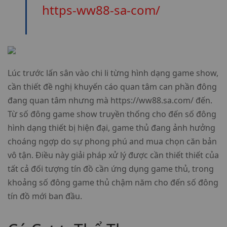
https-ww88-sa-com/
Lúc trước lấn sân vào chi li từng hình dạng game show,
cần thiết đề nghị khuyến cáo quan tâm can phần đông
đang quan tâm nhưng mà https://ww88.sa.com/ đến.
Từ số đông game show truyền thống cho đến số đông
hình dạng thiết bị hiện đại, game thủ đang ảnh hưởng
choáng ngợp do sự phong phú and mua chọn căn bản
vô tận. Điều này giải pháp xử lý được cần thiết thiết của
tất cả đối tượng tín đồ cần ứng dụng game thủ, trong
khoảng số đông game thủ chậm năm cho đến số đông
tín đồ mới ban đầu.