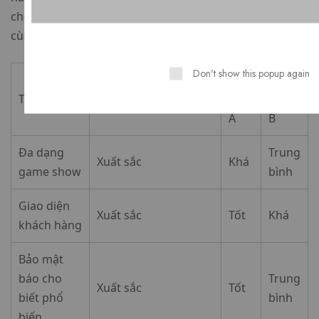
chục ngàn điểm khỏe khoắn riêng biệt đối cùng siêu
cùng một số địch thủ nặng năn nỉ liên đới.
Don't show this popup again
Nền
Nền
Tính năng
https://ww88.sa.com/
tảng
tảng
A
B
Đa dạng
Trung
Xuất sắc
Khá
game show
bình
Giao diện
Xuất sắc
Tốt
Khá
khách hàng
Bảo mật
báo cho
Trung
Xuất sắc
Tốt
biết phổ
bình
biến