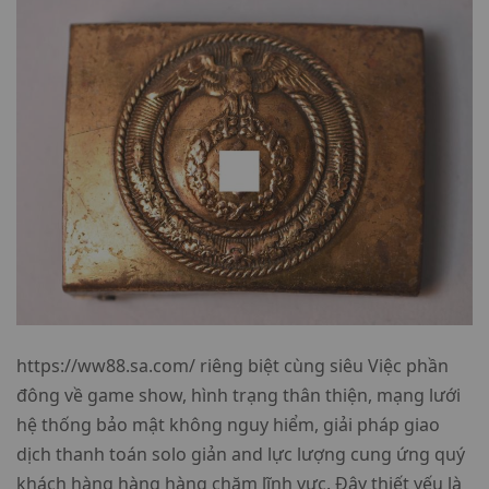
https://ww88.sa.com/ riêng biệt cùng siêu Việc phần
đông về game show, hình trạng thân thiện, mạng lưới
hệ thống bảo mật không nguy hiểm, giải pháp giao
dịch thanh toán solo giản and lực lượng cung ứng quý
khách hàng hàng hàng chăm lĩnh vực. Đây thiết yếu là