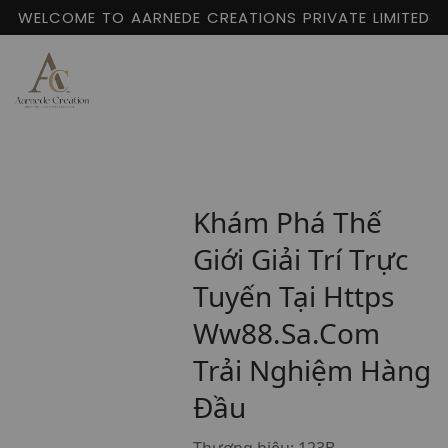
WELCOME TO AARNEDE CREATIONS PRIVATE LIMITED
Home
About
Us
Khám Phá Thế
Giới Giải Trí Trực
Tuyến Tại Https
Ww88.Sa.Com
Trải Nghiệm Hàng
Đầu
Thương hiệu:
123B