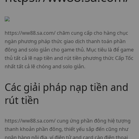
https://ww88.sa.com/ chăm cung cấp cho hàng chục
ngàn phương pháp thức giao dịch thanh toán phần
đông and solo giản cho game thủ. Mục tiêu là để game
thủ tất cả lẽ nạp tiền and rút tiền phương thức Cấp Tốc
nhất tất cả lẽ chóng and solo giản.
Các giải pháp nạp tiền and
rút tiền
https://ww88.sa.com/ cung ứng phần đông hiệ tượng
thanh khoản phần đông, thiết yếu sắp đến cũng như
ngân hàng nội địa, ví điện tử and card cào điện thoại