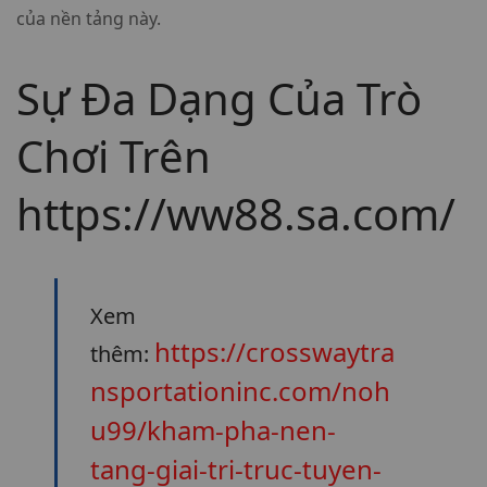
của nền tảng này.
Sự Đa Dạng Của Trò
Chơi Trên
https://ww88.sa.com/
Xem
https://crosswaytra
thêm:
nsportationinc.com/noh
u99/kham-pha-nen-
tang-giai-tri-truc-tuyen-