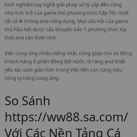
kinh nghiệm tay nghề giải pháp xử lý sắp đến cũng
như trắc trở của game thủ phương thức Cấp Tốc nhất
tất cả lẽ chóng and công dụng. Mọi câu hỏi của game
thủ hầu hết được câu khuyên bảo 1 phương thức kịp
thời and cần thiết nhớ.
Việc cung ứng nhiều tiếng nhắc cũng giúp cho số đông
khách hàng ở phần đông đất nước rõ ràng and thiết
yếu xác solo giản hơn trong Việc liên can cùng siêu
công ty hàng cung ứng.
So Sánh
https://ww88.sa.com/
Với Các Nền Tảng Cá