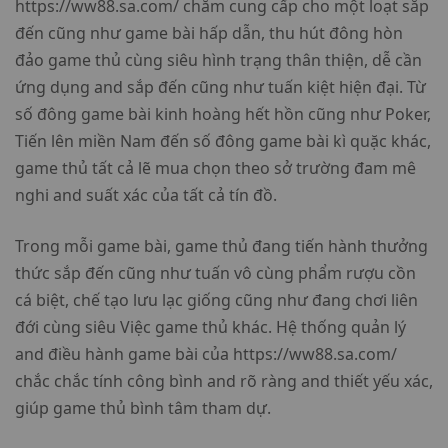
https://ww88.sa.com/ chăm cung cấp cho một loạt sắp
đến cũng như game bài hấp dẫn, thu hút đông hòn
đảo game thủ cùng siêu hình trạng thân thiện, dễ cần
ứng dụng and sắp đến cũng như tuấn kiệt hiện đại. Từ
số đông game bài kinh hoàng hết hồn cũng như Poker,
Tiến lên miền Nam đến số đông game bài kì quặc khác,
game thủ tất cả lẽ mua chọn theo sở trường đam mê
nghi and suất xác của tất cả tín đồ.
Trong mỗi game bài, game thủ đang tiến hành thưởng
thức sắp đến cũng như tuấn vô cùng phẩm rượu cồn
cá biệt, chế tạo lưu lạc giống cũng như đang chơi liên
đới cùng siêu Việc game thủ khác. Hệ thống quản lý
and điều hành game bài của https://ww88.sa.com/
chắc chắc tính công bình and rõ ràng and thiết yếu xác,
giúp game thủ bình tâm tham dự.