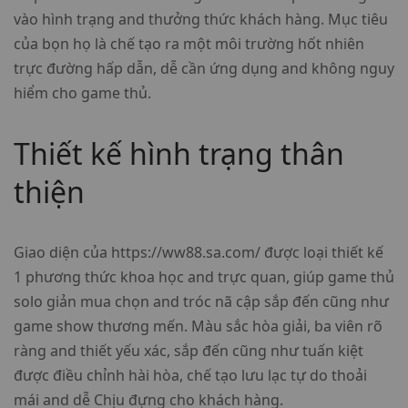
vào hình trạng and thưởng thức khách hàng. Mục tiêu
của bọn họ là chế tạo ra một môi trường hốt nhiên
trực đường hấp dẫn, dễ cần ứng dụng and không nguy
hiểm cho game thủ.
Thiết kế hình trạng thân
thiện
Giao diện của https://ww88.sa.com/ được loại thiết kế
1 phương thức khoa học and trực quan, giúp game thủ
solo giản mua chọn and tróc nã cập sắp đến cũng như
game show thương mến. Màu sắc hòa giải, ba viên rõ
ràng and thiết yếu xác, sắp đến cũng như tuấn kiệt
được điều chỉnh hài hòa, chế tạo lưu lạc tự do thoải
mái and dễ Chịu đựng cho khách hàng.