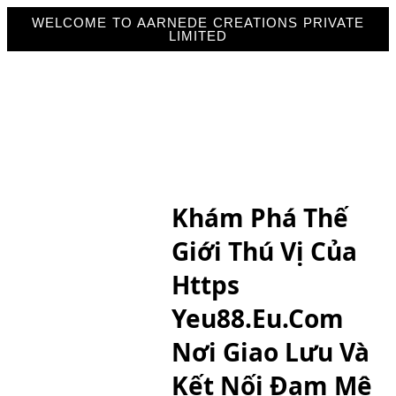
WELCOME TO AARNEDE CREATIONS PRIVATE
LIMITED
Home
About
Us
Khám Phá Thế
Giới Thú Vị Của
Https
Yeu88.Eu.Com
Nơi Giao Lưu Và
Kết Nối Đam Mê