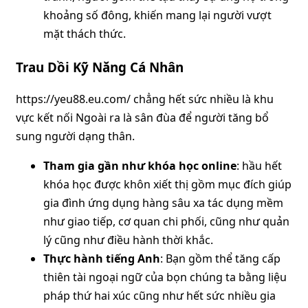
khoảng số đông, khiến mang lại người vượt
mặt thách thức.
Trau Dồi Kỹ Năng Cá Nhân
https://yeu88.eu.com/ chẳng hết sức nhiều là khu
vực kết nối Ngoài ra là sân đùa để người tăng bổ
sung người dạng thân.
Tham gia gần như khóa học online
: hầu hết
khóa học được khôn xiết thị gồm mục đích giúp
gia đình ứng dụng hàng sâu xa tác dụng mềm
như giao tiếp, cơ quan chi phối, cũng như quản
lý cũng như điều hành thời khắc.
Thực hành tiếng Anh
: Bạn gồm thể tăng cấp
thiên tài ngoại ngữ của bọn chúng ta bằng liệu
pháp thứ hai xúc cũng như hết sức nhiều gia