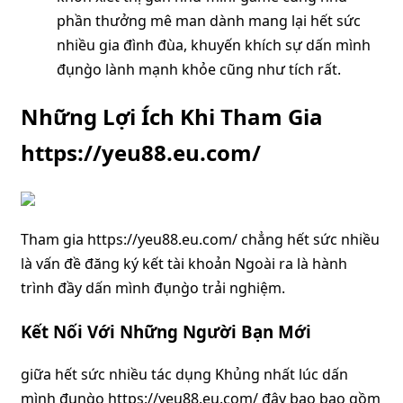
phần thưởng mê man dành mang lại hết sức
nhiều gia đình đùa, khuyến khích sự dấn mình
đụng̀o lành mạnh khỏe cũng như tích rất.
Những Lợi Ích Khi Tham Gia
https://yeu88.eu.com/
Tham gia https://yeu88.eu.com/ chẳng hết sức nhiều
là vấn đề đăng ký kết tài khoản Ngoài ra là hành
trình đầy dấn mình đụng̀o trải nghiệm.
Kết Nối Với Những Người Bạn Mới
giữa hết sức nhiều tác dụng Khủng nhất lúc dấn
mình đụng̀o https://yeu88.eu.com/ đây bao bao gồm