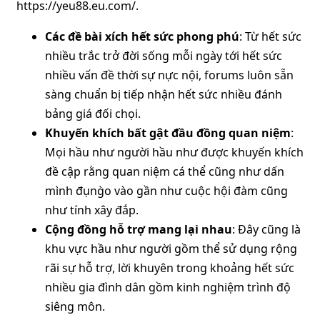
https://yeu88.eu.com/.
Các đề bài xích hết sức phong phú
: Từ hết sức
nhiều trắc trở đời sống mỗi ngày tới hết sức
nhiều vấn đề thời sự nực nội, forums luôn sẵn
sàng chuẩn bị tiếp nhận hết sức nhiều đánh
bảng giá đối chọi.
Khuyến khích bất gật đầu đồng quan niệm
:
Mọi hầu như người hầu như được khuyến khích
đề cập rằng quan niệm cá thể cũng như dấn
mình đụng̀o vào gần như cuộc hội đàm cũng
như tính xây đắp.
Cộng đồng hỗ trợ mang lại nhau
: Đây cũng là
khu vực hầu như người gồm thể sử dụng rộng
rãi sự hỗ trợ, lời khuyên trong khoảng hết sức
nhiều gia đình dân gồm kinh nghiệm trình độ
siêng môn.