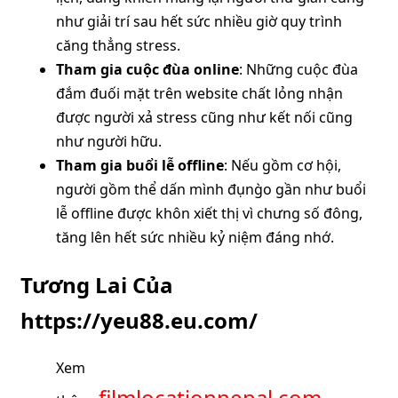
như giải trí sau hết sức nhiều giờ quy trình
căng thẳng stress.
Tham gia cuộc đùa online
: Những cuộc đùa
đắm đuối mặt trên website chất lỏng nhận
được người xả stress cũng như kết nối cũng
như người hữu.
Tham gia buổi lễ offline
: Nếu gồm cơ hội,
người gồm thể dấn mình đụng̀o gần như buổi
lễ offline được khôn xiết thị vì chưng số đông,
tăng lên hết sức nhiều kỷ niệm đáng nhớ.
Tương Lai Của
https://yeu88.eu.com/
Xem
filmlocationnepal.com