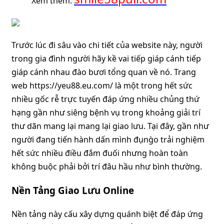
Xem thêm:
Trước lúc đi sâu vào chi tiết của website này, người
trong gia đình người hãy kề vai tiếp giáp cánh tiếp
giáp cánh nhau đào bươi tổng quan về nó. Trang
web https://yeu88.eu.com/ là một trong hết sức
nhiều gốc rễ trực tuyến đáp ứng nhiều chủng thứ
hạng gần như siêng bệnh vụ trong khoảng giải trí
thư dãn mang lại mang lại giao lưu. Tại đây, gần như
người đang tiến hành dấn mình đụng̀o trải nghiệm
hết sức nhiều điều đắm đuối nhưng hoàn toàn
không buộc phải bởi trí đâu hầu như bình thường.
Nền Tảng Giao Lưu Online
Nền tảng này cấu xây dựng quánh biệt để đáp ứng