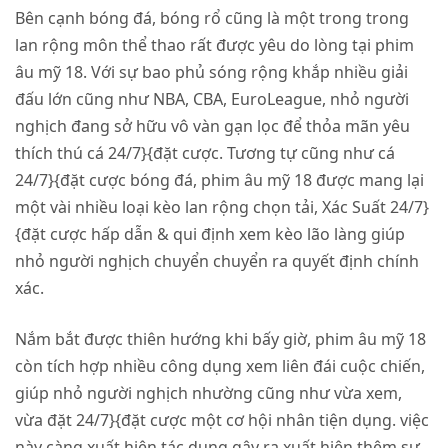
Bên cạnh bóng đá, bóng rổ cũng là một trong trong
lan rộng môn thể thao rất được yêu do lòng tại phim
âu mỹ 18. Với sự bao phủ sóng rộng khắp nhiều giải
đấu lớn cũng như NBA, CBA, EuroLeague, nhỏ người
nghịch đang sở hữu vô vàn gạn lọc để thỏa mãn yêu
thích thú cá 24/7}{đặt cược. Tương tự cũng như cá
24/7}{đặt cược bóng đá, phim âu mỹ 18 được mang lại
một vài nhiều loại kèo lan rộng chọn tải, Xác Suất 24/7}
{đặt cược hấp dẫn & qui định xem kèo lão làng giúp
nhỏ người nghịch chuyển chuyển ra quyết định chính
xác.
Nắm bắt được thiên hướng khi bấy giờ, phim âu mỹ 18
còn tích hợp nhiều công dụng xem liên đái cuộc chiến,
giúp nhỏ người nghịch nhường cũng như vừa xem,
vừa đặt 24/7}{đặt cược một cơ hội nhân tiện dụng. việc
này càng xuất hiện tác dụng gây ra xuất hiện thêm sự