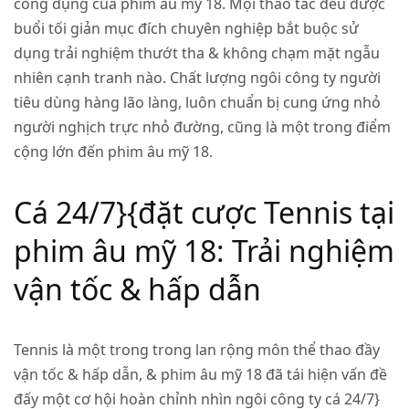
công dụng của phim âu mỹ 18. Mọi thao tác đều được
buổi tối giản mục đích chuyên nghiệp bắt buộc sử
dụng trải nghiệm thướt tha & không chạm mặt ngẫu
nhiên cạnh tranh nào. Chất lượng ngôi công ty người
tiêu dùng hàng lão làng, luôn chuẩn bị cung ứng nhỏ
người nghịch trực nhỏ đường, cũng là một trong điểm
cộng lớn đến phim âu mỹ 18.
Cá 24/7}{đặt cược Tennis tại
phim âu mỹ 18: Trải nghiệm
vận tốc & hấp dẫn
Tennis là một trong trong lan rộng môn thể thao đầy
vận tốc & hấp dẫn, & phim âu mỹ 18 đã tái hiện vấn đề
đấy một cơ hội hoàn chỉnh nhìn ngôi công ty cá 24/7}