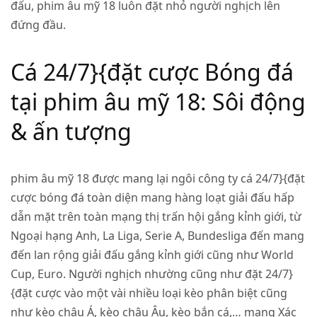
đấu, phim âu mỹ 18 luôn đặt nhỏ người nghịch lên
đứng đầu.
Cá 24/7}{đặt cược Bóng đá
tại phim âu mỹ 18: Sôi động
& ấn tượng
phim âu mỹ 18 được mang lại ngôi công ty cá 24/7}{đặt
cược bóng đá toàn diện mang hàng loạt giải đấu hấp
dẫn mặt trên toàn mạng thị trấn hội gắng kỉnh giới, từ
Ngoại hạng Anh, La Liga, Serie A, Bundesliga đến mang
đến lan rộng giải đấu gắng kỉnh giới cũng như World
Cup, Euro. Người nghịch nhường cũng như đặt 24/7}
{đặt cược vào một vài nhiều loại kèo phân biệt cũng
như kèo châu Á, kèo châu Âu, kèo bắn cá,… mang Xác