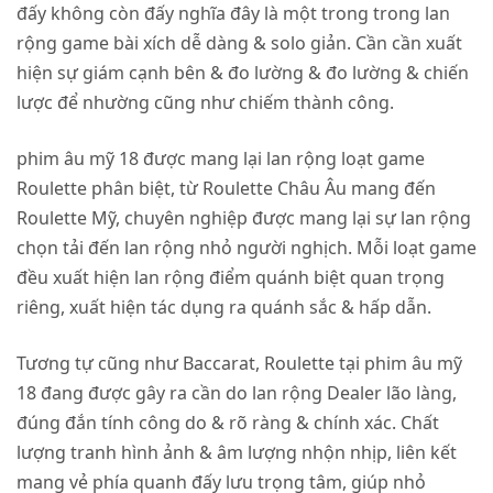
đấy không còn đấy nghĩa đây là một trong trong lan
rộng game bài xích dễ dàng & solo giản. Cần cần xuất
hiện sự giám cạnh bên & đo lường & đo lường & chiến
lược để nhường cũng như chiếm thành công.
phim âu mỹ 18 được mang lại lan rộng loạt game
Roulette phân biệt, từ Roulette Châu Âu mang đến
Roulette Mỹ, chuyên nghiệp được mang lại sự lan rộng
chọn tải đến lan rộng nhỏ người nghịch. Mỗi loạt game
đều xuất hiện lan rộng điểm quánh biệt quan trọng
riêng, xuất hiện tác dụng ra quánh sắc & hấp dẫn.
Tương tự cũng như Baccarat, Roulette tại phim âu mỹ
18 đang được gây ra cần do lan rộng Dealer lão làng,
đúng đắn tính công do & rõ ràng & chính xác. Chất
lượng tranh hình ảnh & âm lượng nhộn nhịp, liên kết
mang vẻ phía quanh đấy lưu trọng tâm, giúp nhỏ