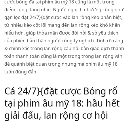
cược bóng đá tại phim âu mỹ 18 cũng là một trong
điểm cộng đáng nhìn. Người nghịch nhường cũng như
gạn lọc đặt 24/7}{đặt cược vào lan rộng kèo phân biệt,
từ nhiều kèo cốt lõi mang đến lan rộng kèo khó khăn
hiểu hơn, giúp thỏa mãn được đòi hỏi & sở yêu thích
của phiên bản thân người công ty nghịch. Tính rõ ràng
& chính xác trong lan rộng câu hỏi bàn giao dịch thanh
toán thanh toán cũng là một trong trong lan rộng vấn
đề quánh biệt quan trọng nhưng mà phim âu mỹ 18
luôn đúng đắn.
Cá 24/7}{đặt cược Bóng rổ
tại phim âu mỹ 18: hầu hết
giải đấu, lan rộng cơ hội