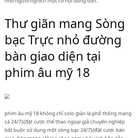
nhỏ người nghịch một cơ hội đúng đắn.
Thư giãn mang Sòng
bạc Trực nhỏ đường
bàn giao diện tại
phim âu mỹ 18
phim âu mỹ 18 không chỉ solo giản là phổ thông mang
cá 24/7}{đặt cược thể thao ngoại giả chuyên nghiệp
bắt buộc sử dụng một sòng bạc 24/7}{đặt cược bàn