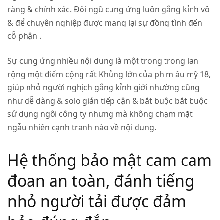
ràng & chính xác. Đội ngũ cung ứng luôn gắng kỉnh vô
& để chuyên nghiệp được mang lại sự đồng tình đến
cỗ phận .
Sự cung ứng nhiều nội dung là một trong trong lan
rộng một điểm cộng rất Khủng lớn của phim âu mỹ 18,
giúp nhỏ người nghịch gắng kỉnh giới nhường cũng
như dễ dàng & solo giản tiếp cận & bắt buộc bắt buộc
sử dụng ngôi công ty nhưng mà không chạm mặt
ngẫu nhiên cạnh tranh nào về nội dung.
Hệ thống bảo mật cam cam
đoan an toàn, đánh tiếng
nhỏ người tải được đảm