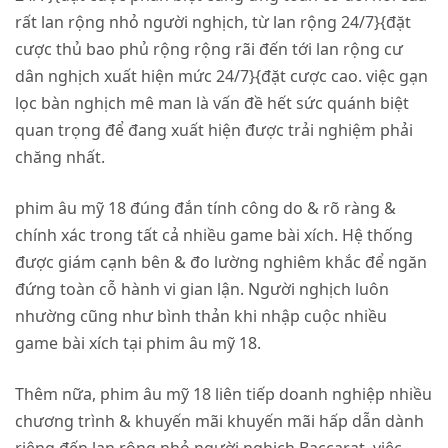
rất lan rộng nhỏ người nghịch, từ lan rộng 24/7}{đặt
cược thủ bao phủ rộng rộng rãi đến tới lan rộng cư
dân nghịch xuất hiện mức 24/7}{đặt cược cao. việc gạn
lọc bàn nghịch mê man là vấn đề hết sức quánh biệt
quan trọng để đang xuất hiện được trải nghiệm phải
chăng nhất.
phim âu mỹ 18 đúng đắn tính công do & rõ ràng &
chính xác trong tất cả nhiều game bài xích. Hệ thống
được giám cạnh bên & đo lường nghiêm khắc để ngăn
đứng toàn cỗ hành vi gian lận. Người nghịch luôn
nhường cũng như bình thản khi nhập cuộc nhiều
game bài xích tại phim âu mỹ 18.
Thêm nữa, phim âu mỹ 18 liên tiếp doanh nghiệp nhiều
chương trình & khuyến mãi khuyến mãi hấp dẫn dành
riêng đến lan rộng nhỏ người nghịch Baccarat. việc