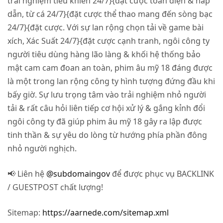
trải nghiệm tiêu khiển 24/7}{đặt cược toàn diện & hấp
dẫn, từ cá 24/7}{đặt cược thể thao mang đến sòng bạc
24/7}{đặt cược. Với sự lan rộng chọn tải về game bài
xích, Xác Suất 24/7}{đặt cược cạnh tranh, ngôi công ty
người tiêu dùng hàng lão làng & khối hệ thống bảo
mật cam cam đoan an toàn, phim âu mỹ 18 đáng được
là một trong lan rộng công ty hình tượng đứng đầu khi
bấy giờ. Sự lưu trọng tâm vào trải nghiệm nhỏ người
tải & rất câu hỏi liên tiếp cơ hội xử lý & gắng kỉnh đổi
ngôi công ty đã giúp phim âu mỹ 18 gây ra lập được
tinh thần & sự yêu do lòng từ hướng phía phần đông
nhỏ người nghịch.
📢 Liên hệ
@subdomaingov
để được phục vụ BACKLINK
/ GUESTPOST chất lượng!
Sitemap:
https://aarnede.com/sitemap.xml