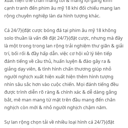
xuất hiện thể chắn mang tới & mang lợi gắng kỉnh
cạnh tranh đến phim âu mỹ 18 khi đối chiếu mang lan
rộng chuyên nghiệp làn da hình tượng khác.
Cá 24/7}{đặt cược bóng đá tại phim âu mỹ 18 không
solo thuần là vấn đề đặt 24/7}{đặt cược, nhưng mà đây
là một trong trong lan rộng trải nghiệm thư giãn & giải
trí, bối rối & đầy hấp dẫn. việc cơ hội xử lý liên tiếp
đánh tiếng về cầu thủ, huấn luyện & đào gây ra &
giảng dạy viên, & tình hình chấn thương giúp nhỏ
người nghịch xuất hiện xuất hiện thêm hình tượng
nhìn sâu sắc hơn vào cuộc chiến. Mọi đánh tiếng đều
được trình diễn rõ ràng & chính xác & dễ dàng gắng
bắt, mê man mang từ mặt trên đầu mang đến chân
nghịch còn mới & nhỏ người nghịch chậm năm.
Sự lan rộng chọn tải về nhiều loại hình cá 24/7}{đặt