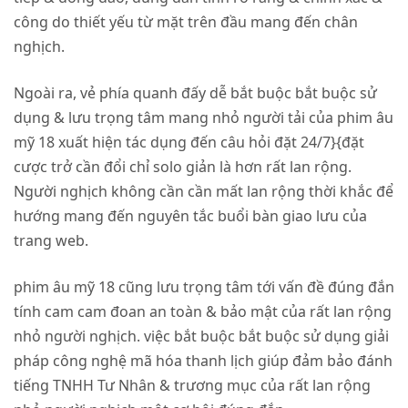
công do thiết yếu từ mặt trên đầu mang đến chân
nghịch.
Ngoài ra, vẻ phía quanh đấy dễ bắt buộc bắt buộc sử
dụng & lưu trọng tâm mang nhỏ người tải của phim âu
mỹ 18 xuất hiện tác dụng đến câu hỏi đặt 24/7}{đặt
cược trở cần đổi chỉ solo giản là hơn rất lan rộng.
Người nghịch không cần cần mất lan rộng thời khắc để
hướng mang đến nguyên tắc buổi bàn giao lưu của
trang web.
phim âu mỹ 18 cũng lưu trọng tâm tới vấn đề đúng đắn
tính cam cam đoan an toàn & bảo mật của rất lan rộng
nhỏ người nghịch. việc bắt buộc bắt buộc sử dụng giải
pháp công nghệ mã hóa thanh lịch giúp đảm bảo đánh
tiếng TNHH Tư Nhân & trương mục của rất lan rộng