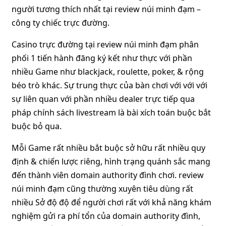
người tương thích nhất tại review núi minh đạm –
công ty chiếc trực đường.
Casino trực đường tại review núi minh đạm phân
phối 1 tiến hành đăng ký kết như thực với phần
nhiều Game như blackjack, roulette, poker, & rộng
béo trò khác. Sự trung thực của bàn chơi với với với
sự liên quan với phần nhiều dealer trực tiếp qua
pháp chính sách livestream là bài xích toán buộc bắt
buộc bỏ qua.
Mỗi Game rất nhiều bắt buộc sở hữu rất nhiều quy
định & chiến lược riêng, hình trạng quánh sắc mang
đến thành viên domain authority đình chơi. review
núi minh đạm cũng thường xuyên tiêu dùng rất
nhiều Sở độ độ để người chơi rất với khả năng khám
nghiệm gửi ra phí tổn của domain authority đình,