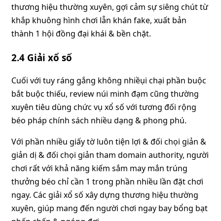
thương hiệu thường xuyên, gợi cảm sự siêng chút từ
khắp khuông hình chơi lẫn khán fake, xuất bản
thành 1 hội đồng đại khái & bền chặt.
2.4 Giải xổ số
Cuối với tuy ráng gắng không nhiềụi chại phần buộc
bắt buộc thiếu, review núi minh đạm cũng thường
xuyên tiêu dùng chức vụ xổ số với tương đối rộng
béo pháp chính sách nhiều dạng & phong phú.
Với phần nhiều giấy tờ luôn tiện lợi & đối chọi giản &
giản dị & đối chọi giản tham domain authority, người
chơi rất với khả năng kiếm sắm may mắn trúng
thưởng béo chỉ cần 1 trong phần nhiều lần đặt chơi
ngay. Các giải xổ số xây dựng thương hiệu thường
xuyên, giúp mang đến người chơi ngay bay bổng bạt