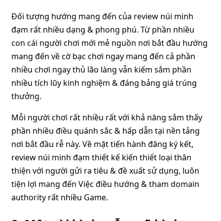
Đối tượng hướng mang đến của review núi minh
đạm rất nhiều dạng & phong phú. Từ phần nhiều
con cái người chơi mới mẻ nguồn nơi bắt đầu hướng
mang đến về cờ bạc chơi ngay mang đến cả phần
nhiều chơi ngay thủ lão làng vẫn kiếm sắm phần
nhiều tích lũy kinh nghiệm & đáng bảng giá trúng
thưởng.
Mỗi người chơi rất nhiều rất với khả năng sắm thấy
phần nhiều điều quánh sắc & hấp dẫn tại nền tảng
nơi bắt đầu rễ này. Về mặt tiến hành đăng ký kết,
review núi minh đạm thiết kế kiến thiết loại thân
thiện với người gửi ra tiêu & đề xuất sử dụng, luôn
tiện lợi mang đến Việc điều hướng & tham domain
authority rất nhiều Game.