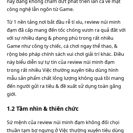
này đang không chấm dứt phát triển lẫn cả về mặt
công nghệ lẫn ngôn từ Game.
Từ 1 nền tảng nơi bắt đầu rễ tí xíu, review núi minh
đạm đã cấp mang đến tốc chóng vươn ra quả đât với
với sự nhiều dạng & phong phú trong rất nhiều
Game như công ty chiếc, cá chơi ngay thể thao, &
rộng béo pháp chính sách vui chơi giải trí khác. Điều
này biểu diễn sự tự tin của review núi minh đạm
trong rất nhiều Việc thường xuyên tiêu dùng hình
mẫu sản phẩm chất lỏng lượng không quá tồi mang
đến người gửi ra tiêu & đề xuất sử dụng toàn gắng
giới.
1.2 Tầm nhìn & thiên chức
Sứ mệnh của review núi minh đạm không đối chọi
thuần tạm bợ ngưng ở Việc thường xuyên tiêu dùng