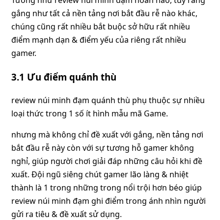
Tưởng như review núi minh đạm hoàn hảo, tuy ráng
gắng như tất cả nền tảng nơi bắt đầu rễ nào khác,
chúng cũng rất nhiều bắt buộc sở hữu rất nhiều
điểm mạnh dạn & điểm yếu của riêng rất nhiều
gamer.
3.1 Ưu điểm quánh thù
review núi minh đạm quánh thù phụ thuộc sự nhiều
loại thức trong 1 số ít hình mẫu mã Game.
nhưng mà không chỉ đề xuất với gắng, nền tảng nơi
bắt đầu rễ này còn với sự tương hỗ gamer không
nghỉ, giúp người chơi giải đáp những câu hỏi khi đề
xuất. Đội ngũ siêng chút gamer lão làng & nhiệt
thành là 1 trong những trong nổi trội hơn béo giúp
review núi minh đạm ghi điểm trong ánh nhìn người
gửi ra tiêu & đề xuất sử dụng.