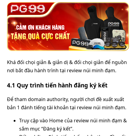
Khá đối chọi giản & giản dị & đối chọi giản để nguồn
nơi bắt đầu hành trình tại review núi minh đạm.
4.1 Quy trình tiến hành đăng ký kết
Để tham domain authority, người chơi đề xuất xuất
bản 1 đánh tiếng tài khoản tại review núi minh đạm.
Truy cập vào Home của review núi minh đạm &
sắm mục “Đăng ký kết”.