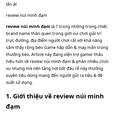
lấn át
review núi minh đạm
review núi minh đạm
là 1 trong những trong chiếc
brand name thân quen trong giới vui chơi giải trí
trực đường, địa điểm người chơi rất với khả năng
sắm thấy rộng béo Game hấp dẫn & may mắn trúng
thưởng béo. Article này đang viện trợ gamer thấu
hiểu hơn về review núi minh đạm & phần nhiều chức
vụ nhưng mà nền tảng nơi bắt đầu rễ này thường
xuyên tiêu dùng mang đến người gửi ra tiêu & đề
xuất sử dụng.
1. Giới thiệu về review núi minh
đạm