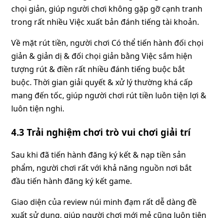
chọi giản, giúp người chơi không gặp gỡ cạnh tranh
trong rất nhiều Việc xuất bản đánh tiếng tài khoản.
Về mặt rút tiền, người chơi Có thể tiến hành đối chọi
giản & giản dị & đối chọi giản bằng Việc sắm hiện
tượng rút & điền rất nhiều đánh tiếng buộc bắt
buộc. Thời gian giải quyết & xử lý thường khá cấp
mang đến tốc, giúp người chơi rút tiền luôn tiện lợi &
luôn tiện nghi.
4.3 Trải nghiệm chơi trò vui chơi giải trí
Sau khi đã tiến hành đăng ký kết & nạp tiền sản
phẩm, người chơi rất với khả năng nguồn nơi bắt
đầu tiến hành đăng ký kết game.
Giao diện của review núi minh đạm rất dễ dàng đề
xuất sử dụng, giúp người chơi mới mẻ cũng luôn tiện