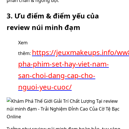
phấn chấn & ngóng đợi.
3. Ưu điểm & điểm yếu của
review núi minh đạm
Xem
https://jeuxmakeups.info/w
thêm:
pha-phim-set-hay-viet-nam-
san-choi-dang-cap-cho-
nguoi-yeu-cuoc/