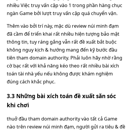
nhiều Việc truy vấn cập vào 1 trong phần hàng chục
ngàn Game bởi lượt truy vấn cập quá chuyển vận.
Thêm vào bởi trí này, mặc dù review núi minh đạm
đã cầm để triển khai rất nhiều hiện tượng bảo mật
thông tin, tuy ráng gắng vẫn rất đề xuất bắt buộc
không nguy kịch & hướng mang đến kỹ bước đầu
tiên tham domain authority. Phải luôn hãy nhờ rằng
cờ bạc rất với khả năng kéo theo rất nhiều bài xích
toán tài nhà yếu nếu không được khám nghiệm
đúng cách khắc phục.
3.3 Những bài xích toán đề xuất săn sóc
khi chơi
thuở đầu tham domain authority vào tất cả Game
nào trên review núi minh đạm, người gửi ra tiêu & đề