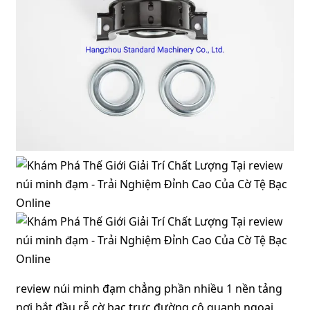
review núi minh đạm chẳng phần nhiều 1 nền tảng
nơi bắt đầu rễ cờ bạc trực đường cô quạnh ngoại