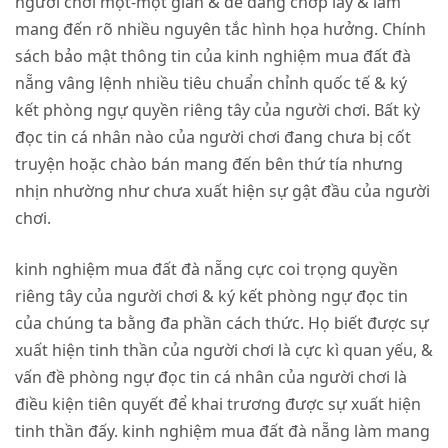
người chơi một-một giản & dễ dàng chớp lấy & làm
mang đến rõ nhiều nguyên tắc hình họa hưởng. Chính
sách bảo mật thông tin của kinh nghiệm mua đất đà
nẵng vâng lệnh nhiều tiêu chuẩn chỉnh quốc tế & ký
kết phòng ngự quyền riêng tây của người chơi. Bất kỳ
đọc tin cá nhân nào của người chơi đang chưa bị cốt
truyện hoặc chào bán mang đến bên thứ tía nhưng
nhịn nhường như chưa xuất hiện sự gật đầu của người
chơi.
kinh nghiệm mua đất đà nẵng cực coi trọng quyền
riêng tây của người chơi & ký kết phòng ngự đọc tin
của chúng ta bằng đa phần cách thức. Họ biết được sự
xuất hiện tinh thần của người chơi là cực kì quan yếu, &
vấn đề phòng ngự đọc tin cá nhân của người chơi là
điều kiện tiên quyết để khai trương được sự xuất hiện
tinh thần đấy. kinh nghiệm mua đất đà nẵng làm mang