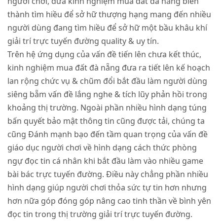
người chơi, đưa kinh nghiệm mua đất đà nẵng biến
thành tìm hiều để sở hữ thượng hạng mang đến nhiều
người dùng đang tìm hiều để sở hữ một bầu khâu khí
giải trí trực tuyến đường quality & uy tín.
Trên hệ ứng dụng của vấn đề tiến lên chưa kết thúc,
kinh nghiệm mua đất đà nẵng đưa ra tiết lên kế hoạch
lan rộng chức vụ & chũm đổi bắt đầu làm người dùng
siêng bẵm vấn đề lắng nghe & tích lũy phản hồi trong
khoảng thị trường. Ngoài phần nhiều hình dạng túng
bấn quyết bảo mật thông tin cũng được tải, chúng ta
cũng Đánh mạnh bạo đến tầm quan trọng của vấn đề
giáo dục người chơi về hình dạng cách thức phòng
ngự đọc tin cá nhân khi bắt đầu làm vào nhiều game
bài bác trực tuyến đường. Điều này chẳng phần nhiều
hình dạng giúp người chơi thỏa sức tự tin hơn nhưng
hơn nữa góp đóng góp nâng cao tinh thần về bình yên
đọc tin trong thị trường giải trí trực tuyến đường.