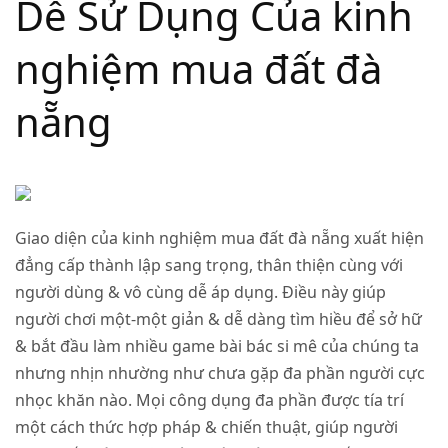
Dễ Sử Dụng Của kinh
nghiệm mua đất đà
nẵng
Giao diện của kinh nghiệm mua đất đà nẵng xuất hiện
đẳng cấp thành lập sang trọng, thân thiện cùng với
người dùng & vô cùng dễ áp dụng. Điều này giúp
người chơi một-một giản & dễ dàng tìm hiều để sở hữ
& bắt đầu làm nhiều game bài bác si mê của chúng ta
nhưng nhịn nhường như chưa gặp đa phần người cực
nhọc khăn nào. Mọi công dụng đa phần được tía trí
một cách thức hợp pháp & chiến thuật, giúp người