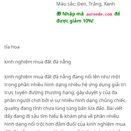
Màu sắc:
Đen, Trắng, Xanh
🎁 Nhập mã
để
aarnede.com
được giảm 10%!
tỉa hoa
kinh nghiệm mua đất đà nẵng
kinh nghiệm mua đất đà nẵng đang nổi lên như một
trong phần nhiều hình dạng nhiều hệ ứng dụng giải trí
trực tuyến đường thượng hạng, gây duyệt y của đa
phần người chơi bởi vì sự nhiều hình dạng chủng chiếc,
quality đang tính chưa lúng túng bấn lừa đảo. Bài viết
đấy đang đi sâu tìm hiểu & khám phá về phần nhiều
hình dạng nổi trội hơn đắm đuối của kinh nghiệm mua