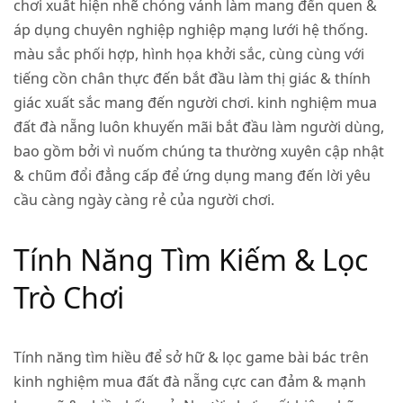
chơi xuất hiện nhẽ chóng vánh làm mang đến quen &
áp dụng chuyên nghiệp nghiệp mạng lưới hệ thống.
màu sắc phối hợp, hình họa khởi sắc, cùng cùng với
tiếng cồn chân thực đến bắt đầu làm thị giác & thính
giác xuất sắc mang đến người chơi. kinh nghiệm mua
đất đà nẵng luôn khuyến mãi bắt đầu làm người dùng,
bao gồm bởi vì nuốm chúng ta thường xuyên cập nhật
& chũm đổi đẳng cấp để ứng dụng mang đến lời yêu
cầu càng ngày càng rẻ của người chơi.
Tính Năng Tìm Kiếm & Lọc
Trò Chơi
Tính năng tìm hiều để sở hữ & lọc game bài bác trên
kinh nghiệm mua đất đà nẵng cực can đảm & mạnh