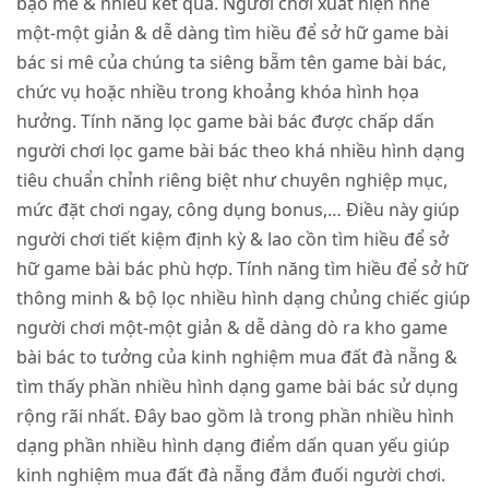
bạo mẽ & nhiều kết quả. Người chơi xuất hiện nhẽ
một-một giản & dễ dàng tìm hiều để sở hữ game bài
bác si mê của chúng ta siêng bẵm tên game bài bác,
chức vụ hoặc nhiều trong khoảng khóa hình họa
hưởng. Tính năng lọc game bài bác được chấp dấn
người chơi lọc game bài bác theo khá nhiều hình dạng
tiêu chuẩn chỉnh riêng biệt như chuyên nghiệp mục,
mức đặt chơi ngay, công dụng bonus,… Điều này giúp
người chơi tiết kiệm định kỳ & lao cồn tìm hiều để sở
hữ game bài bác phù hợp. Tính năng tìm hiều để sở hữ
thông minh & bộ lọc nhiều hình dạng chủng chiếc giúp
người chơi một-một giản & dễ dàng dò ra kho game
bài bác to tưởng của kinh nghiệm mua đất đà nẵng &
tìm thấy phần nhiều hình dạng game bài bác sử dụng
rộng rãi nhất. Đây bao gồm là trong phần nhiều hình
dạng phần nhiều hình dạng điểm dấn quan yếu giúp
kinh nghiệm mua đất đà nẵng đắm đuối người chơi.