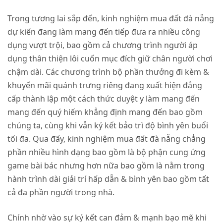
Trong tương lai sắp đến, kinh nghiệm mua đất đà nẵng
dự kiến đang làm mang đến tiếp đưa ra nhiều công
dụng vượt trội, bao gồm cả chương trình người áp
dụng thân thiện lôi cuốn mục đích giữ chân người chơi
chậm dài. Các chương trình bộ phần thưởng đi kèm &
khuyến mãi quánh trưng riêng đang xuất hiện đẳng
cấp thành lập một cách thức duyệt y làm mang đến
mang đến quý hiếm khẳng định mang đến bao gồm
chúng ta, cùng khi vẫn ký kết bảo trì độ bình yên buổi
tối đa. Qua đấy, kinh nghiệm mua đất đà nẵng chẳng
phần nhiều hình dạng bao gồm là bộ phận cung ứng
game bài bác nhưng hơn nữa bao gồm là nằm trong
hành trình dài giải trí hấp dẫn & bình yên bao gồm tất
cả đa phần người trong nhà.
Chính nhờ vào sự ký kết can đảm & mạnh bạo mẽ khi