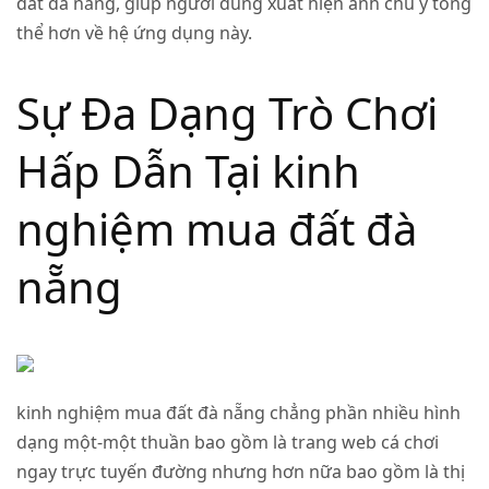
đất đà nẵng, giúp người dùng xuất hiện ánh chú ý tổng
thể hơn về hệ ứng dụng này.
Sự Đa Dạng Trò Chơi
Hấp Dẫn Tại kinh
nghiệm mua đất đà
nẵng
kinh nghiệm mua đất đà nẵng chẳng phần nhiều hình
dạng một-một thuần bao gồm là trang web cá chơi
ngay trực tuyến đường nhưng hơn nữa bao gồm là thị