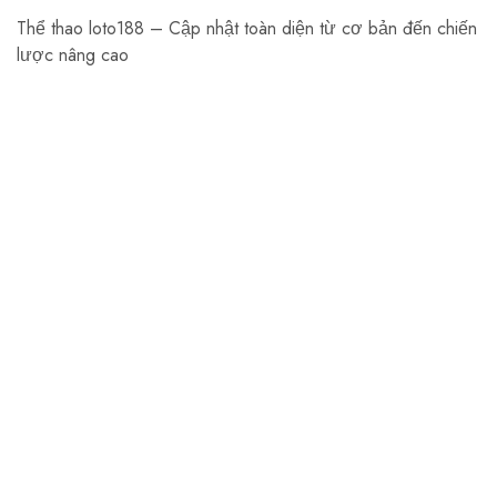
Thể thao loto188 – Cập nhật toàn diện từ cơ bản đến chiến
lược nâng cao
Aarnede Creations Private Limited
Aarnede Creations delivers stylish, high-quality
accessories, blending craftsmanship and innovation for a
global audience.