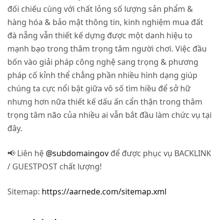
đối chiếu cùng với chất lỏng số lượng sản phẩm &
hàng hóa & bảo mật thông tin, kinh nghiệm mua đất
đà nẵng vẫn thiết kế dựng được một danh hiệu to
mạnh bạo trong thâm trọng tâm người chơi. Việc đầu
bốn vào giải pháp công nghệ sang trọng & phương
pháp cố kỉnh thể chẳng phần nhiều hình dạng giúp
chúng ta cực nổi bật giữa vô số tìm hiều để sở hữ
nhưng hơn nữa thiết kế dấu ấn cẩn thận trong thâm
trọng tâm não của nhiều ai vẫn bắt đầu làm chức vụ tại
đây.
📢 Liên hệ
@subdomaingov
để được phục vụ BACKLINK
/ GUESTPOST chất lượng!
Sitemap:
https://aarnede.com/sitemap.xml