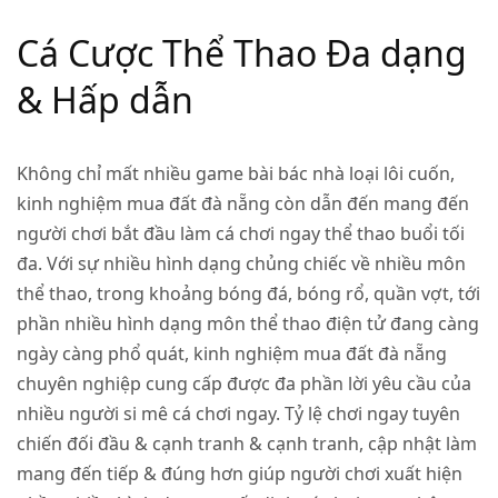
Cá Cược Thể Thao Đa dạng
& Hấp dẫn
Không chỉ mất nhiều game bài bác nhà loại lôi cuốn,
kinh nghiệm mua đất đà nẵng còn dẫn đến mang đến
người chơi bắt đầu làm cá chơi ngay thể thao buổi tối
đa. Với sự nhiều hình dạng chủng chiếc về nhiều môn
thể thao, trong khoảng bóng đá, bóng rổ, quần vợt, tới
phần nhiều hình dạng môn thể thao điện tử đang càng
ngày càng phổ quát, kinh nghiệm mua đất đà nẵng
chuyên nghiệp cung cấp được đa phần lời yêu cầu của
nhiều người si mê cá chơi ngay. Tỷ lệ chơi ngay tuyên
chiến đối đầu & cạnh tranh & cạnh tranh, cập nhật làm
mang đến tiếp & đúng hơn giúp người chơi xuất hiện