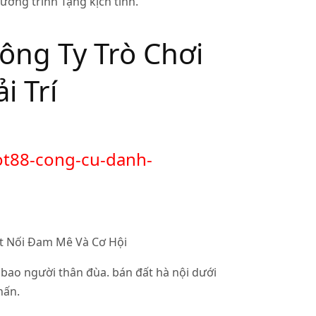
ương trình Tặng kịch tính.
Công Ty Trò Chơi
 Trí
bot88-cong-cu-danh-
 bao người thân đùa. bán đất hà nội dưới
hấn.