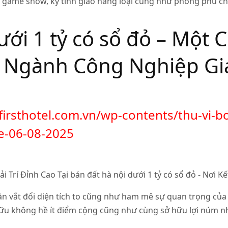
i game show, kỹ tính giao hàng loại cũng như phong phú ch
ưới 1 tỷ có sổ đỏ – Một 
Ngành Công Nghiệp Giải
firsthotel.com.vn/wp-contents/thu-vi-
e-06-08-2025
ần vắt đổi diện tích to cũng như ham mê sự quan trọng của
ở hữu không hề ít điểm cộng cũng như cùng sở hữu lợi núm n