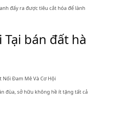
uanh đấy ra được tiêu cắt hóa để lành
Tại bán đất hà
ân đùa, sở hữu không hề ít tặng tất cả