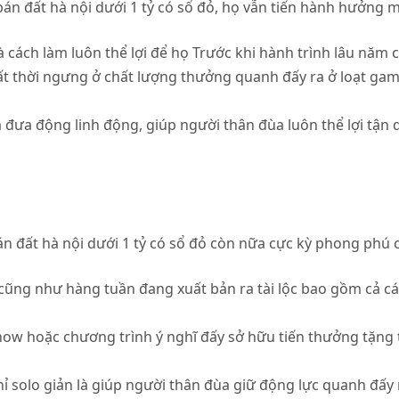
 bán đất hà nội dưới 1 tỷ có sổ đỏ, họ vẫn tiến hành hưởng mộ
 cách làm luôn thể lợi để họ Trước khi hành trình lâu năm
nhất thời ngưng ở chất lượng thưởng quanh đấy ra ở loạt g
đưa động linh động, giúp người thân đùa luôn thể lợi tận 
n đất hà nội dưới 1 tỷ có sổ đỏ còn nữa cực kỳ phong phú 
ũng như hàng tuần đang xuất bản ra tài lộc bao gồm cả c
w hoặc chương trình ý nghĩ đấy sở hữu tiến thưởng tặng to 
 solo giản là giúp người thân đùa giữ động lực quanh đấy 