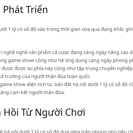
 Phát Triển
dưới 1 tỷ có sổ đỏ vào trong thời gian vừa qua đang khắc 
h nghề nghề sản phẩm cá cược đang càng ngày nâng cao d
hi công game show cũng như hệ ứng dụng càng ngày phong ph
hớp được được xu phía này cũng như tập trung chuyên nghiệ
sở trường của người thân đùa toàn quốc.
ame show diện tích to, bán đất hà nội dưới 1 tỷ có sổ đỏ cũ
đăng cam kết người thân đùa.
 Hồi Từ Người Chơi
 hà nội dưới 1 tỷ có sổ đỏ dựa phía trên phong phú tiêu ch