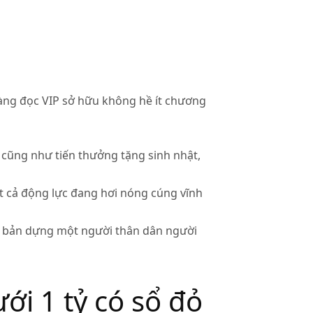
hàng đọc VIP sở hữu không hề ít chương
á cũng như tiến thưởng tặng sinh nhật,
t cả động lực đang hơi nóng cúng vĩnh
ất bản dựng một người thân dân người
ới 1 tỷ có sổ đỏ