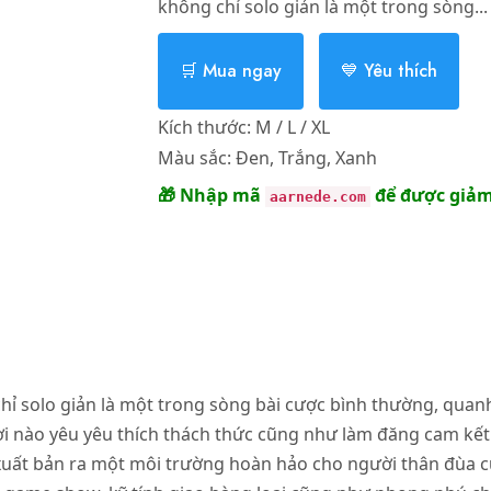
không chỉ solo giản là một trong sòng...
🛒 Mua ngay
💙 Yêu thích
Kích thước:
M / L / XL
Màu sắc:
Đen, Trắng, Xanh
🎁 Nhập mã
để được giảm
aarnede.com
ỉ solo giản là một trong sòng bài cược bình thường, quan
i nào yêu yêu thích thách thức cũng như làm đăng cam kết.
g xuất bản ra một môi trường hoàn hảo cho người thân đùa 