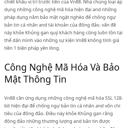
chiết khấu vị trí trước tiên của Vn88. Nhà chủng loại áp
dụng những công nghệ mã hóa hiện đại and những
pháp dụng nắm bảo mật ngặt nghèo để chống ngự
bản tin cá nhân and tài khoản của đông đảo. vấn đề
này khỏe Khủng gan quý khách hàng cũng luôn tồn tại
thể dấn mình vào những sự kiện Vn88 không tính giá
tiền 1 biện pháp yên lòng.
Công Nghệ Mã Hóa Và Bảo
Mật Thông Tin
Vn88 cần ứng dụng những công nghệ mã hóa SSL 128-
bit hiện đại để chống ngự bản tin cá nhân and vốn chi
tiêu của đông đảo. Điều này khỏe Khủng gan rằng
đông đảo những thương lượng and bản tin được