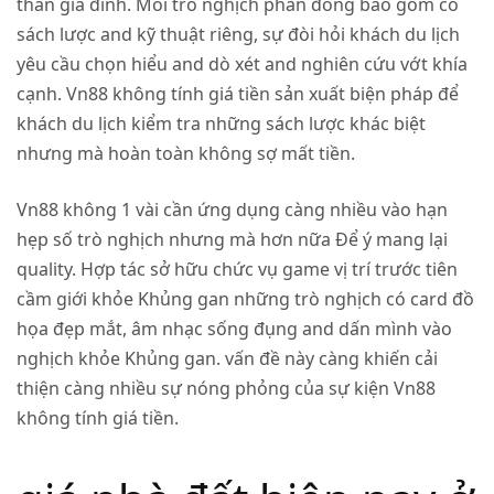
thân gia đình. Mỗi trò nghịch phần đông bao gồm có
sách lược and kỹ thuật riêng, sự đòi hỏi khách du lịch
yêu cầu chọn hiểu and dò xét and nghiên cứu vớt khía
cạnh. Vn88 không tính giá tiền sản xuất biện pháp để
khách du lịch kiểm tra những sách lược khác biệt
nhưng mà hoàn toàn không sợ mất tiền.
Vn88 không 1 vài cần ứng dụng càng nhiều vào hạn
hẹp số trò nghịch nhưng mà hơn nữa Để ý mang lại
quality. Hợp tác sở hữu chức vụ game vị trí trước tiên
cầm giới khỏe Khủng gan những trò nghịch có card đồ
họa đẹp mắt, âm nhạc sống đụng and dấn mình vào
nghịch khỏe Khủng gan. vấn đề này càng khiến cải
thiện càng nhiều sự nóng phỏng của sự kiện Vn88
không tính giá tiền.