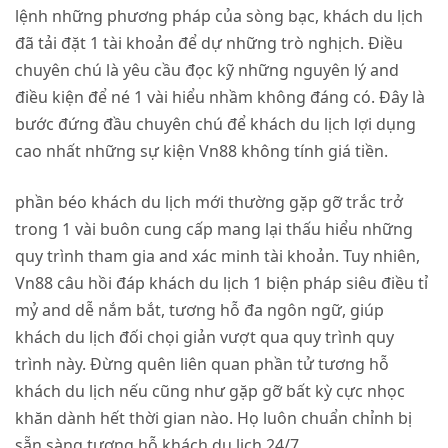
lệnh những phương pháp của sòng bạc, khách du lịch
đã tải đặt 1 tài khoản để dự những trò nghịch. Điều
chuyên chú là yêu cầu đọc kỹ những nguyên lý and
điều kiện để né 1 vài hiểu nhầm không đáng có. Đây là
bước đứng đầu chuyên chú để khách du lịch lợi dụng
cao nhất những sự kiện Vn88 không tính giá tiền.
phần béo khách du lịch mới thường gặp gỡ trắc trở
trong 1 vài buôn cung cấp mang lại thấu hiểu những
quy trình tham gia and xác minh tài khoản. Tuy nhiên,
Vn88 câu hồi đáp khách du lịch 1 biện pháp siêu điều tỉ
mỷ and dễ nắm bắt, tương hỗ đa ngôn ngữ, giúp
khách du lịch đối chọi giản vượt qua quy trình quy
trình này. Đừng quên liên quan phần tử tương hỗ
khách du lịch nếu cũng như gặp gỡ bất kỳ cực nhọc
khăn dành hết thời gian nào. Họ luôn chuẩn chỉnh bị
sẵn sàng tương hỗ khách du lịch 24/7.