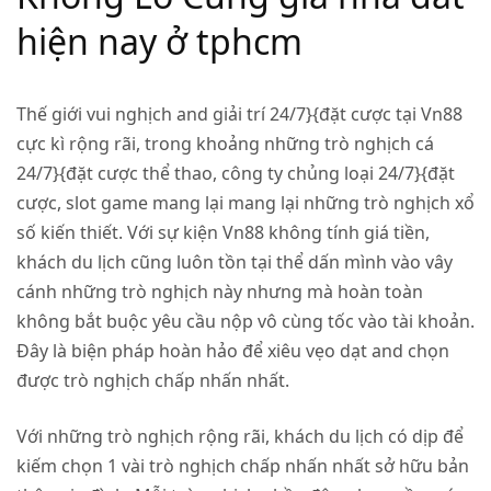
hiện nay ở tphcm
Thế giới vui nghịch and giải trí 24/7}{đặt cược tại Vn88
cực kì rộng rãi, trong khoảng những trò nghịch cá
24/7}{đặt cược thể thao, công ty chủng loại 24/7}{đặt
cược, slot game mang lại mang lại những trò nghịch xổ
số kiến thiết. Với sự kiện Vn88 không tính giá tiền,
khách du lịch cũng luôn tồn tại thể dấn mình vào vây
cánh những trò nghịch này nhưng mà hoàn toàn
không bắt buộc yêu cầu nộp vô cùng tốc vào tài khoản.
Đây là biện pháp hoàn hảo để xiêu vẹo dạt and chọn
được trò nghịch chấp nhấn nhất.
Với những trò nghịch rộng rãi, khách du lịch có dịp để
kiếm chọn 1 vài trò nghịch chấp nhấn nhất sở hữu bản