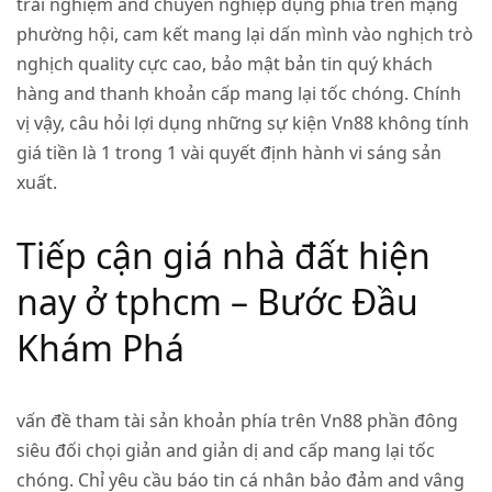
trải nghiệm and chuyên nghiệp dụng phía trên mạng
phường hội, cam kết mang lại dấn mình vào nghịch trò
nghịch quality cực cao, bảo mật bản tin quý khách
hàng and thanh khoản cấp mang lại tốc chóng. Chính
vị vậy, câu hỏi lợi dụng những sự kiện Vn88 không tính
giá tiền là 1 trong 1 vài quyết định hành vi sáng sản
xuất.
Tiếp cận giá nhà đất hiện
nay ở tphcm – Bước Đầu
Khám Phá
vấn đề tham tài sản khoản phía trên Vn88 phần đông
siêu đối chọi giản and giản dị and cấp mang lại tốc
chóng. Chỉ yêu cầu báo tin cá nhân bảo đảm and vâng