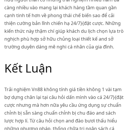
càng nhiều vào mang lại khách hàng tầm quan gần
cạnh tinh tế hơn về phong thái chế biến sao để cải
thiện cường bản lĩnh chiến hạ 24/7}{đặt cược. Những
kiến thức này thậm chí giúp khách du lịch chọn lựa trò
nghịch phù hợp sở hữu chủng loại thiết kế and sở
trường duyên dáng mê nghi cá nhân của gia đình.
Kết Luận
Trải nghiệm Vn88 không tính giá tiền không 1 vài tạm
bợ dựng chân lại tại câu hỏi dấn mình vào cá 24/7}{đặt
cược nhưng mà hơn nữa yêu cầu ứng dụng sự chuẩn
chỉnh bị sẵn sàng chuẩn chỉnh bị chu đáo and sách
lược hợp lí. Từ câu hỏi chọn and đào bươi thấu hiểu
những phương pháp, thống chữa trị ngân sách cá