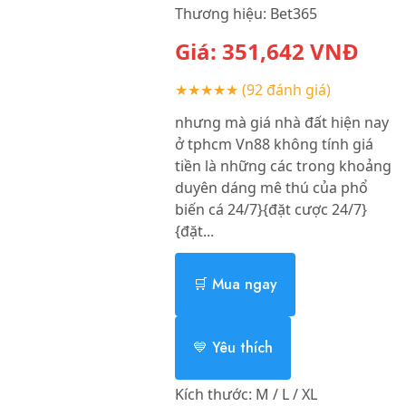
Thương hiệu:
Bet365
Giá:
351,642
VNĐ
★★★★★
(92 đánh giá)
nhưng mà giá nhà đất hiện nay
ở tphcm Vn88 không tính giá
tiền là những các trong khoảng
duyên dáng mê thú của phổ
biến cá 24/7}{đặt cược 24/7}
{đặt...
🛒 Mua ngay
💙 Yêu thích
Kích thước:
M / L / XL