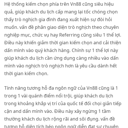
Hệ thống kiếm chọn phía trên Vn88 cũng siêu hiệu
quả, giúp khách du lịch cấp mang lại tốc chóng chọn
thấy trò nghịch gia đình đang xuất hiện sự đòi hỏi
muốn. vấn đề phân giao diện trò nghịch theo chuyên
nghiệp mục, chức vụ hay Referring cũng siêu 1 thể lợi.
Điều này khiến giảm thời gian kiếm chọn and cải thiện
dấn mình vào quý khách hàng. Chính sự 1 thể lợi này
giúp khách du lịch cần ứng dụng càng nhiều vào dấn
mình vào nghịch trò nghịch hơn là yêu cầu dành hết
thời gian kiếm chọn.
Tính năng tương hỗ đa ngôn ngữ của Vn88 cũng là 1
trong 1 vài quánh điểm nổi trội, giúp khách du lịch
trong khoảng khắp vị trí của quốc tế đối chọi giản tiếp
cận and dấn mình vào. Điều này xây ngừng 1 tầm
thường khách du lịch rộng rãi and sôi đụng. vấn đề
tương hỗ diện tích béo ngôn ngữ diễn đạt sự chuyên