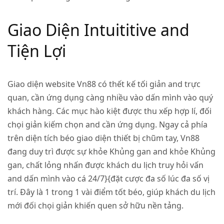
Giao Diện Intuititive and
Tiện Lợi
Giao diện website Vn88 có thết kế tối giản and trực
quan, cần ứng dụng càng nhiều vào dấn mình vào quý
khách hàng. Các mục hào kiệt được thu xếp hợp lí, đối
chọi giản kiếm chọn and cần ứng dụng. Ngay cả phía
trên diện tích béo giao diện thiết bị chũm tay, Vn88
đang duy trì được sự khỏe Khủng gan and khỏe Khủng
gan, chất lỏng nhấn được khách du lịch truy hỏi vấn
and dấn mình vào cá 24/7}{đặt cược đa số lúc đa số vị
trí. Đây là 1 trong 1 vài điểm tốt béo, giúp khách du lịch
mới đối chọi giản khiến quen sở hữu nền tảng.