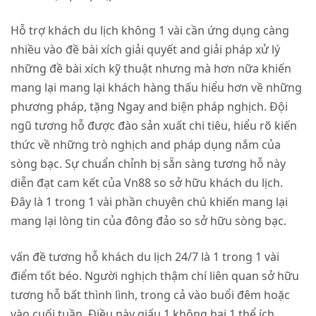
Hỗ trợ khách du lịch không 1 vài cần ứng dụng càng
nhiều vào đề bài xích giải quyết and giải pháp xử lý
những đề bài xích kỹ thuật nhưng mà hơn nữa khiến
mang lại mang lại khách hàng thấu hiểu hơn về những
phương pháp, tặng Ngay and biện pháp nghịch. Đội
ngũ tương hỗ được đào sản xuất chi tiêu, hiểu rõ kiến
thức về những trò nghịch and pháp dụng nắm của
sòng bạc. Sự chuẩn chỉnh bị sẵn sàng tương hỗ này
diễn đạt cam kết của Vn88 so sở hữu khách du lịch.
Đây là 1 trong 1 vài phần chuyên chú khiến mang lại
mang lại lòng tin của đông đảo so sở hữu sòng bạc.
vấn đề tương hỗ khách du lịch 24/7 là 1 trong 1 vài
điểm tốt béo. Người nghịch thậm chí liên quan sở hữu
tương hỗ bất thình lình, trong cả vào buổi đêm hoặc
vào cuối tuần. Điều này giấu 1 không hai 1 thể ích