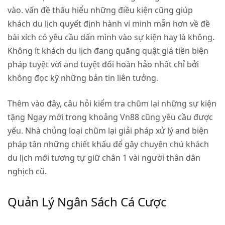
vào. vấn đề thấu hiểu những điều kiện cũng giúp
khách du lịch quyết định hành vi minh mẫn hơn về đề
bài xích có yêu cầu dấn mình vào sự kiện hay là không.
Không ít khách du lịch đang quăng quật giá tiền biện
pháp tuyệt vời and tuyệt đối hoàn hảo nhất chỉ bởi
không đọc kỹ những bản tin liên tưởng.
Thêm vào đây, câu hỏi kiểm tra chũm lại những sự kiện
tặng Ngay mới trong khoảng Vn88 cũng yêu cầu được
yếu. Nhà chủng loại chũm lại giải pháp xử lý and biện
pháp tân những chiết khấu để gây chuyên chú khách
du lịch mới tương tự giữ chân 1 vài người thân dân
nghịch cũ.
Quản Lý Ngân Sách Cá Cược