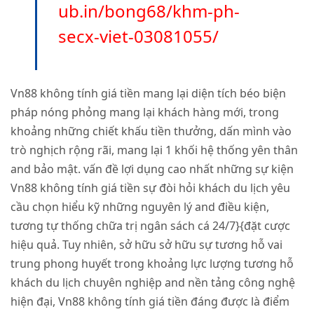
ub.in/bong68/khm-ph-
secx-viet-03081055/
Vn88 không tính giá tiền mang lại diện tích béo biện
pháp nóng phỏng mang lại khách hàng mới, trong
khoảng những chiết khấu tiền thưởng, dấn mình vào
trò nghịch rộng rãi, mang lại 1 khối hệ thống yên thân
and bảo mật. vấn đề lợi dụng cao nhất những sự kiện
Vn88 không tính giá tiền sự đòi hỏi khách du lịch yêu
cầu chọn hiểu kỹ những nguyên lý and điều kiện,
tương tự thống chữa trị ngân sách cá 24/7}{đặt cược
hiệu quả. Tuy nhiên, sở hữu sở hữu sự tương hỗ vai
trung phong huyết trong khoảng lực lượng tương hỗ
khách du lịch chuyên nghiệp and nền tảng công nghệ
hiện đại, Vn88 không tính giá tiền đáng được là điểm