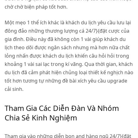
chờ chờ biện pháp tốt hơn.
Một mẹo 1 thể ích khác là khách du lịch yêu cầu lưu lại
đông đảo những thương lượng cá 24/7}{đặt cược của
gia đình. Điều này đã không còn 1 vài giúp khách du
lịch theo dõi được ngân sách nhưng mà hơn nữa chất
lỏng nhấn được khách du lịch khiến câu hỏi hỏi trong
khoảng 1 vài sai lạc trong kí vãng. Qua thời gian, khách
du lịch đã cảm phát hiện chủng loại thiết kế nghịch nào
tốt hơn tương tự những đề bài xích yêu cầu upgrade
cải sinh.
Tham Gia Các Diễn Đàn Và Nhóm
Chia Sẻ Kinh Nghiệm
Tham gia vào những diễn bọn and hàng ngũ 24/7}{đặt