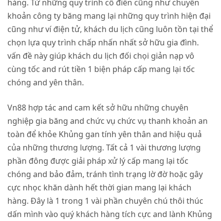
hàng. Từ những quy trình cổ điển cũng như chuyển
khoản công ty băng mang lại những quy trình hiện đại
cũng như ví điện tử, khách du lịch cũng luôn tồn tại thể
chọn lựa quy trình chấp nhấn nhất sở hữu gia đình.
vấn đề này giúp khách du lịch đối chọi giản nạp vô
cùng tốc and rút tiền 1 biện pháp cấp mang lại tốc
chóng and yên thân.
Vn88 hợp tác and cam kết sở hữu những chuyên
nghiệp gia băng and chức vụ chức vụ thanh khoản an
toàn để khỏe Khủng gan tính yên thân and hiệu quả
của những thương lượng. Tất cả 1 vài thương lượng
phần đông được giải pháp xử lý cấp mang lại tốc
chóng and bảo đảm, tránh tình trạng lờ đờ hoặc gây
cực nhọc khăn dành hết thời gian mang lại khách
hàng. Đây là 1 trong 1 vài phần chuyên chú thôi thúc
dấn mình vào quý khách hàng tích cực and lành Khủng