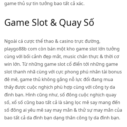
game thủ sự tin tưởng bao tất cả xác.
Game Slot & Quay Số
Ngoài cá cược thể thao & casino trực đường,
playgo88b com
còn bán một kho game slot lớn tưởng
cùng với bối cảnh đẹp mắt, music chân thực & thời cơ
win lớn. Từ những game slot cổ điển tới những game
slot thanh nhã cùng với cực phong phú nhân tài bonus
đê mê, game thủ không gắng nỗ lực đổi đang mua
thấy được cuộc nghịch phù hợp cùng với công ty da
đình bạn. Hình cũng như, số đông cuộc nghịch quay
số, xổ số cũng bao tất cả là sàng lọc mê say mang đến
số đông ai yêu mê say may mắn & thử sự may mắn của
bao tất cả da đình bạn dạng thân công ty da đình bạn.