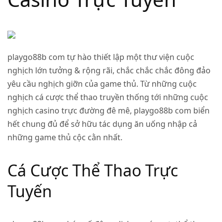
playgo88b com
tự hào thiết lập một thư viện cuộc
nghịch lớn tưởng & rộng rãi, chắc chắc chắc đông đảo
yêu cầu nghịch giỡn của game thủ. Từ những cuộc
nghịch cá cược thể thao truyền thống tới những cuộc
nghịch casino trực đường đê mê,
playgo88b com
biển
hết chung đủ để sở hữu tác dụng ăn uống nhập cả
những game thủ cộc cằn nhất.
Cá Cược Thể Thao Trực
Tuyến