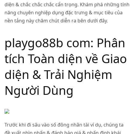
diện & chắc chắc chắc cẩn trọng. Khám phá những tính
năng chuyên nghiệp dụng đặc trưng & mục tiêu của
nền tảng này chăm chút diễn ra bên dưới đây.
playgo88b com: Phân
tích Toàn diện về Giao
diện & Trải Nghiệm
Người Dùng
Trước khi đi sâu vào số đông nhân tài ví dụ, chúng ta
đề xuất nhìn nhấn & đánh báo giá & nhấn định khái