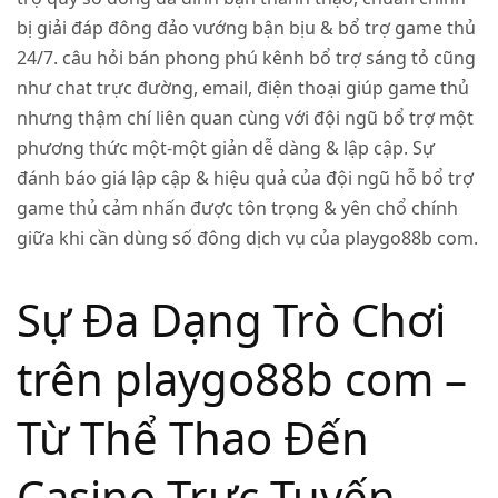
bị giải đáp đông đảo vướng bận bịu & bổ trợ game thủ
24/7. câu hỏi bán phong phú kênh bổ trợ sáng tỏ cũng
như chat trực đường, email, điện thoại giúp game thủ
nhưng thậm chí liên quan cùng với đội ngũ bổ trợ một
phương thức một-một giản dễ dàng & lập cập. Sự
đánh báo giá lập cập & hiệu quả của đội ngũ hỗ bổ trợ
game thủ cảm nhấn được tôn trọng & yên chổ chính
giữa khi cần dùng số đông dịch vụ của
playgo88b com
.
Sự Đa Dạng Trò Chơi
trên playgo88b com –
Từ Thể Thao Đến
Casino Trực Tuyến