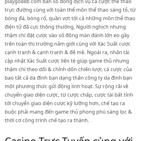
playgo88b com
bán số đông dịch vụ cá cược thể thao
trực đường cùng với toàn thể môn thể thao sáng tỏ, từ
bóng đá, bóng rổ, quần vợt tới cả những môn thể thao
điện tử đã cực thông thường. Người nghịch nhưng
thậm chí đặt cược vào số đông màn đánh lớn eo gầy
trên toàn thị trường nắm giới cùng với Xác Suất cược
cạnh tranh & cạnh tranh & đê mê. Ngoài ra, nhân tài
cập nhật Xác Suất cược liên tè giúp game thủ nhưng
thậm chí theo dõi & chỉnh dốn chiến lược cá cược của
bao tất cả da đình bạn dạng thân công ty da đình bạn
một phương thức gửi động linh hoạt. Sự rộng rãi về
chuyển giao diện cược, từ cược chấp, cược tài bất tỉnh
tới chuyển giao diện cược kỹ lưỡng hơn, chế tạo ra
buộc phải mang đến game thủ phong phú sàng lọc &
thời cơ công trình chế tạo ra thành.