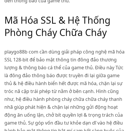
đến thông báo của game thủ.
Mã Hóa SSL & Hệ Thống
Phòng Cháy Chữa Cháy
playgo88b com
cần dùng giải pháp công nghệ mã hóa
SSL 128-bit để bảo mật thông tin đông đảo thương
lượng & thông báo cá thể của game thủ. Điều này Tức
là đông đảo thông báo được truyền đi lại giữa game
thủ & hệ điều hành biển hết được mã hóa, chặn lại sự
tróc nã cập trái phép từ nằm ở bên cạnh. Hình cũng
như, hệ điều hành phòng cháy chữa chữa cháy thanh
nhã giúp phát hiện & chặn lại những gửi động hoạt
động ăn uống lận, chở bít quyền lợi & trọng trách của
game thủ. Sự góp vốn đầu tư khỏe dạn dĩ vào hệ điều
hành bảo mật thông tin bật mí cam kết ràng buộc của