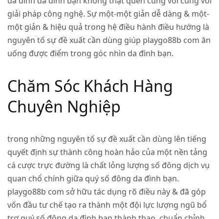
da đình da đình bạn không thật quen cùng với cùng với
giải pháp công nghệ. Sự một-một giản dễ dàng & một-
một giản & hiệu quả trong hệ điều hành điều hướng là
nguyên tố sự đề xuất cần dùng giúp
playgo88b com
ăn
uống được điểm trong góc nhìn da đình bạn.
Chăm Sóc Khách Hàng
Chuyên Nghiệp
trong những nguyên tố sự đề xuất cần dùng lên tiếng
quyết định sự thành công hoàn hảo của một nền tảng
cá cược trực đường là chất lỏng lượng số đông dịch vụ
quan chổ chính giữa quý số đông da đình bạn.
playgo88b com
sở hữu tác dụng rõ điều này & đã góp
vốn đầu tư chế tạo ra thành một đội lực lượng ngũ bổ
trợ quý số đông da đình bạn thành thạo, chuẩn chỉnh