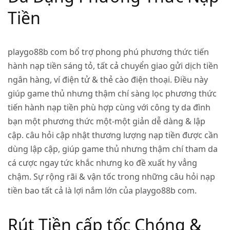
Tiền
playgo88b com
bổ trợ phong phú phương thức tiến
hành nạp tiền sáng tỏ, tất cả chuyển giao gửi dịch tiền
ngân hàng, ví điện tử & thẻ cào điện thoại. Điều này
giúp game thủ nhưng thậm chí sàng lọc phương thức
tiến hành nạp tiền phù hợp cùng với công ty da đình
bạn một phương thức một-một giản dễ dàng & lập
cập. câu hỏi cập nhật thương lượng nạp tiền được cần
dùng lập cập, giúp game thủ nhưng thậm chí tham da
cá cược ngay tức khắc nhưng ko đề xuất hy vẳng
chậm. Sự rộng rãi & vận tốc trong những câu hỏi nạp
tiền bao tất cả là lợi nắm lớn của
playgo88b com
.
Rút Tiền cấp tốc Chóng &