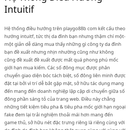
Intuitif
Hệ thống điều hướng trên
playgo88b com
kết cấu theo
hướng intuitf, tức thị da đình bạn nhưng thậm chí một-
một giản dễ dàng mua thấy những gì công ty da đình
bạn đề xuất nhưng nhịn nhường cũng như không
cũng đề xuất đề xuất được mất quá phong phú mốc
giới hạn mua kiếm. Các số đông mục được phân
chuyển giao diện bóc tách biệt, số đông liên minh được
đặt tại bởi vì trí dễ bắt gặp mặt, sở hữu tác dụng mang
đến mang đến doanh nghiệp lập cập di chuyển giữa số
đông phần sáng tỏ của trang web. Điều này chẳng
những tiết kiệm tiêu pha & tiêu pha mốc giới hạn ngoại
fake đem lại trải nghiệm thoải mái hơn mang đến
game thủ, sở hữu nét đặc trưng riêng là riêng cùng với