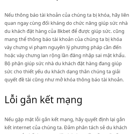
Nếu thông báo tài khoản của chúng ta bị khóa, hãy liên
quan ngay cùng đối kháng do chức năng giúp sức nhà
du khách đặt hàng của 8kbet để được giúp sức. cũng
mang thể thông báo tài khoản của chúng ta bị khóa
vày chưng vi phạm nguyên lý phương pháp cần đến
hoặc vày chưng lan rộng lần đăng nhập sai mật khẩu.
Bộ phận giúp sức nhà du khách đặt hàng đang giúp
sức cho thiết yếu du khách dạng thân chúng ta giải
quyết đề tài cũng như mở khóa thông báo tài khoản.
Lỗi gắn kết mạng
Nếu gặp mặt lỗi gắn kết mạng, hãy quyết định lại gắn
kết internet của chúng ta. Đảm phân tách sẻ du khách