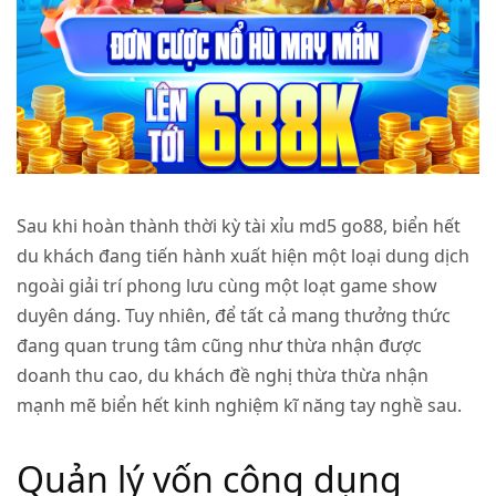
Sau khi hoàn thành thời kỳ
tài xỉu md5 go88
, biển hết
du khách đang tiến hành xuất hiện một loại dung dịch
ngoài giải trí phong lưu cùng một loạt game show
duyên dáng. Tuy nhiên, để tất cả mang thưởng thức
đang quan trung tâm cũng như thừa nhận được
doanh thu cao, du khách đề nghị thừa thừa nhận
mạnh mẽ biển hết kinh nghiệm kĩ năng tay nghề sau.
Quản lý vốn công dụng