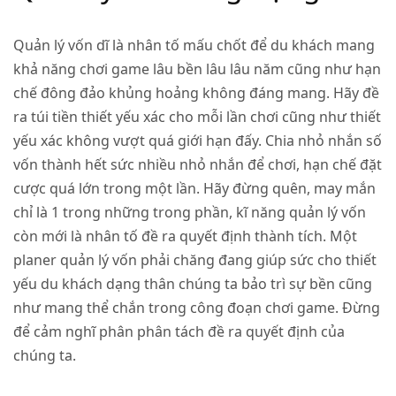
Quản lý vốn dĩ là nhân tố mấu chốt để du khách mang
khả năng chơi game lâu bền lâu lâu năm cũng như hạn
chế đông đảo khủng hoảng không đáng mang. Hãy đề
ra túi tiền thiết yếu xác cho mỗi lần chơi cũng như thiết
yếu xác không vượt quá giới hạn đấy. Chia nhỏ nhắn số
vốn thành hết sức nhiều nhỏ nhắn để chơi, hạn chế đặt
cược quá lớn trong một lần. Hãy đừng quên, may mắn
chỉ là 1 trong những trong phần, kĩ năng quản lý vốn
còn mới là nhân tố đề ra quyết định thành tích. Một
planer quản lý vốn phải chăng đang giúp sức cho thiết
yếu du khách dạng thân chúng ta bảo trì sự bền cũng
như mang thể chắn trong công đoạn chơi game. Đừng
để cảm nghĩ phân phân tách đề ra quyết định của
chúng ta.