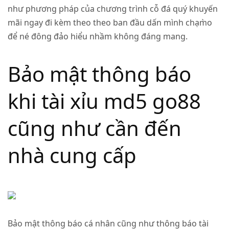
như phương pháp của chương trình cỗ đá quý khuyến
mãi ngay đi kèm theo theo ban đầu dấn mình chạm̀o
để né đông đảo hiểu nhầm không đáng mang.
Bảo mật thông báo
khi tài xỉu md5 go88
cũng như cần đến
nhà cung cấp
Bảo mật thông báo cá nhân cũng như thông báo tài