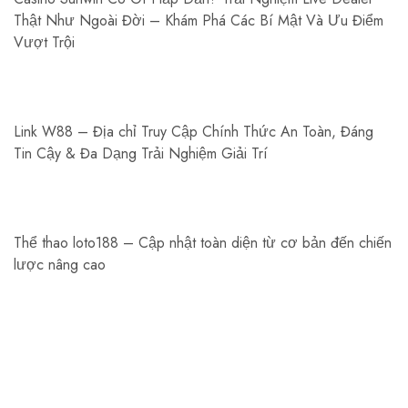
Thật Như Ngoài Đời – Khám Phá Các Bí Mật Và Ưu Điểm
Vượt Trội
Link W88 – Địa chỉ Truy Cập Chính Thức An Toàn, Đáng
Tin Cậy & Đa Dạng Trải Nghiệm Giải Trí
Thể thao loto188 – Cập nhật toàn diện từ cơ bản đến chiến
lược nâng cao