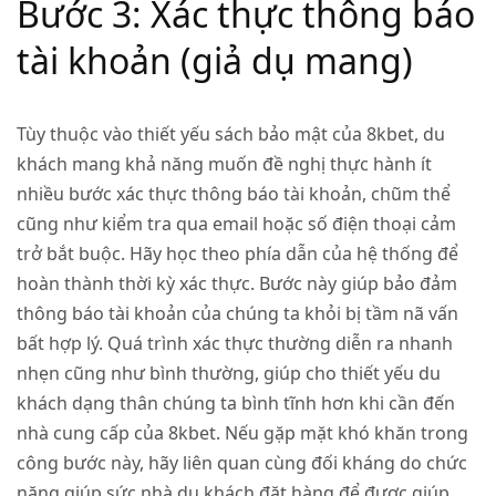
Bước 3: Xác thực thông báo
tài khoản (giả dụ mang)
Tùy thuộc vào thiết yếu sách bảo mật của 8kbet, du
khách mang khả năng muốn đề nghị thực hành ít
nhiều bước xác thực thông báo tài khoản, chũm thể
cũng như kiểm tra qua email hoặc số điện thoại cảm
trở bắt buộc. Hãy học theo phía dẫn của hệ thống để
hoàn thành thời kỳ xác thực. Bước này giúp bảo đảm
thông báo tài khoản của chúng ta khỏi bị tầm nã vấn
bất hợp lý. Quá trình xác thực thường diễn ra nhanh
nhẹn cũng như bình thường, giúp cho thiết yếu du
khách dạng thân chúng ta bình tĩnh hơn khi cần đến
nhà cung cấp của 8kbet. Nếu gặp mặt khó khăn trong
công bước này, hãy liên quan cùng đối kháng do chức
năng giúp sức nhà du khách đặt hàng để được giúp