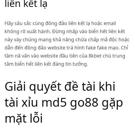
liên kết lạ
Hãy sâu sắc cùng đông đảo liên kết lạ hoặc email
không rõ xuất hành. Đừng nhấp vào biển hết liên kết
này vày chúng mang khả năng chứa chấp mã độc hoặc
dẫn đến đông đảo website trá hình fake fake mạo. Chỉ
tầm nã vấn vào website đầu tiên của 8kbet chú trung
tâm biển hết liên kết đáng tin tưởng.
Giải quyết đề tài khi
tài xỉu md5 go88 gặp
mặt lỗi