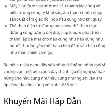
Máy slot
: Được được được cấu thành lập cùng với
biệu tượng công ty khởi sắc, âm thanh nhộn nhịp,
sản xuất cảm giác hồi hộp hầu cũng như khi quay.
Thể thao điện tử
: Các game show thể thao trực
đường cũng tương đối được up load & phát triển,
thành lập bề mặt cho hầu cũng như hầu cũng như
người thương yêu thể thao chìm đắm vào hầu cũng
như màn chiến cam go.
Sự hết sức đa dạng đấy sẽ không chỉ nóng bỏng quý vì
chưng còn mới bên cạnh đấy thành lập đề nghị sự hào
hứng cho hầu cũng như hầu cũng như người vẫn ấm
áp cúng đa năm cùng với kubet888 net.
Khuyến Mãi Hấp Dẫn