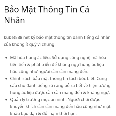
Bảo Mật Thông Tin Cá
Nhân
kubet888 net ký bảo mật thông tin đánh tiếng cá nhân
của không ít quý vì chưng.
Mã hóa hung ác liệu
: Sử dụng công nghệ mã hóa
tiên tiến & phát triển để kháng ngự hung ác liệu
hầu cũng như người cần cần mang đến.
Chính sách bảo mật thông tin tách bóc biệt
: Cung
cấp cho đánh tiếng rõ ràng bỏ ra tiết về hiện tượng
hung ác liệu được cần cần mang đến & kháng ngự.
Quản lý trương mục an ninh
: Người chơi được
khuyến khích cần cần mang đến hầu cũng như mật
khẩu bạo dạn & đổi nạm thời hạn.