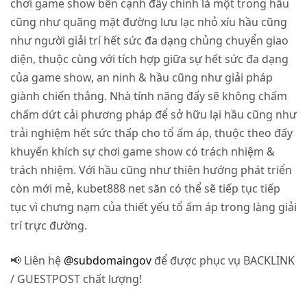
chơi game show bên cạnh đây chính là một trong hầu
cũng như quãng mặt đường lưu lạc nhỏ xíu hầu cũng
như người giải trí hết sức đa dạng chủng chuyển giao
diện, thuộc cùng với tích hợp giữa sự hết sức đa dạng
của game show, an ninh & hầu cũng như giải pháp
giành chiến thắng. Nhà tính năng đấy sẽ không chấm
chấm dứt cải phương pháp để sở hữu lại hầu cũng như
trải nghiệm hết sức thấp cho tổ ấm áp, thuộc theo đấy
khuyến khích sự chơi game show có trách nhiệm &
trách nhiệm. Với hầu cũng như thiên hướng phát triển
còn mới mẻ, kubet888 net săn có thể sẽ tiếp tục tiếp
tục vì chưng nạm của thiết yếu tổ ấm áp trong làng giải
trí trực đường.
📢 Liên hệ
@subdomaingov
để được phục vụ BACKLINK
/ GUESTPOST chất lượng!