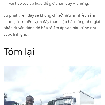
vai tiếp tục up load để giữ chân quý vì chưng.
Sự phát triển đấy sẽ không chỉ sở hữu lại nhiều sắm
chọn giải trí bên cạnh đấy thành lập hầu cũng như giải
pháp duyên dáng để hòa tổ ấm áp vào hầu cũng như
cuộc linh giác.
Tóm lại