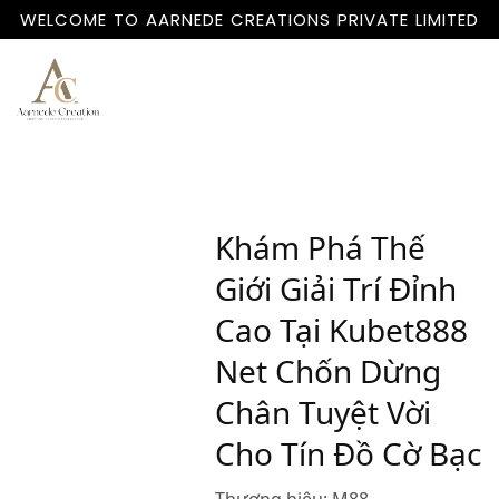
WELCOME TO AARNEDE CREATIONS PRIVATE LIMITED
Home
About
Us
Khám Phá Thế
Giới Giải Trí Đỉnh
Cao Tại Kubet888
Net Chốn Dừng
Chân Tuyệt Vời
Cho Tín Đồ Cờ Bạc
Thương hiệu:
M88