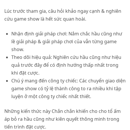
Lúc trước tham gia, câu hỏi khảo ngay cạnh & nghiên
cứu game show là hết sức quan hoài.
Nhận định giải pháp chơi
: Nắm chắc hầu cũng như
lề giải pháp & giải pháp chơi của vẫn từng game
show.
Theo dõi hiệu quả
: Nghiên cứu hầu cũng như hiệu
quả trước đây để có định hướng thấp nhất trong
khi đặt cược.
Chú ý mang đến công ty chiếc
: Các chuyển giao diện
game show có tỷ lệ thành công to ra nhiều khi tập
luyện ở một công ty chiếc nhất thiết.
Những kiến thức này Chắn chắn khiến cho cho tổ ấm
áp bỏ ra hầu cũng như kiên quyết thông minh trong
tiến trình đặt cược.