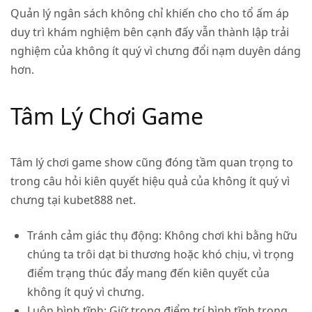
Quản lý ngân sách không chỉ khiến cho cho tổ ấm áp
duy trì khám nghiệm bên cạnh đấy vẫn thành lập trải
nghiệm của không ít quý vì chưng đổi nạm duyên dáng
hơn.
Tâm Lý Chơi Game
Tâm lý chơi game show cũng đóng tầm quan trọng to
trong câu hỏi kiên quyết hiệu quả của không ít quý vì
chưng tại kubet888 net.
Tránh cảm giác thụ động
: Không chơi khi bằng hữu
chúng ta trôi dạt bi thương hoặc khó chịu, vì trọng
điểm trạng thúc đẩy mang đến kiên quyết của
không ít quý vì chưng.
Luôn bình tĩnh
: Giữ trọng điểm trí bình tĩnh trong