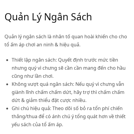
Quản Lý Ngân Sách
Quản lý ngân sách là nhân tố quan hoài khiến cho cho
tổ ấm áp chơi an ninh & hiệu quả.
Thiết lập ngân sách
: Quyết định trước mức tiền
nhưng quý vì chưng sẽ cần cần mang đến cho hầu
cũng như lần chơi.
Không vượt quá ngân sách
: Nếu quý vì chưng vẫn
giành lĩnh chấm chấm dứt, hãy trợ thì chấm chấm
dứt & giảm thiểu đặt cược nhiều.
Ghi chú hiệu quả
: Theo dõi số bỏ ra tổn phí chiến
thắng/thua để có ánh chú ý tổng quát hơn về thiết
yếu sách của tổ ấm áp.