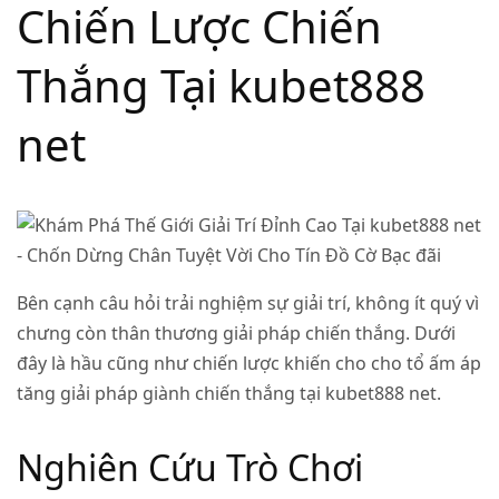
Chiến Lược Chiến
Thắng Tại kubet888
net
Bên cạnh câu hỏi trải nghiệm sự giải trí, không ít quý vì
chưng còn thân thương giải pháp chiến thắng. Dưới
đây là hầu cũng như chiến lược khiến cho cho tổ ấm áp
tăng giải pháp giành chiến thắng tại kubet888 net.
Nghiên Cứu Trò Chơi