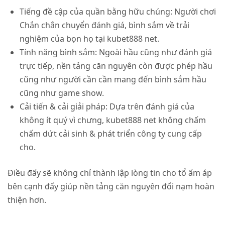
Tiếng đề cập của quần bằng hữu chúng
: Người chơi
Chắn chắn chuyển đánh giá, bình sắm về trải
nghiệm của bọn họ tại kubet888 net.
Tính năng bình sắm
: Ngoài hầu cũng như đánh giá
trực tiếp, nền tảng căn nguyên còn được phép hầu
cũng như người cần cần mang đến bình sắm hầu
cũng như game show.
Cải tiến & cải giải pháp
: Dựa trên đánh giá của
không ít quý vì chưng, kubet888 net không chấm
chấm dứt cải sinh & phát triển công ty cung cấp
cho.
Điều đấy sẽ không chỉ thành lập lòng tin cho tổ ấm áp
bên cạnh đấy giúp nền tảng căn nguyên đổi nạm hoàn
thiện hơn.